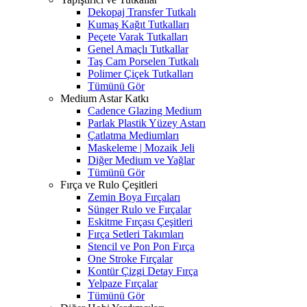
Dekopaj Transfer Tutkalı
Kumaş Kağıt Tutkalları
Peçete Varak Tutkalları
Genel Amaçlı Tutkallar
Taş Cam Porselen Tutkalı
Polimer Çiçek Tutkalları
Tümünü Gör
Medium Astar Katkı
Cadence Glazing Medium
Parlak Plastik Yüzey Astarı
Çatlatma Mediumları
Maskeleme | Mozaik Jeli
Diğer Medium ve Yağlar
Tümünü Gör
Fırça ve Rulo Çeşitleri
Zemin Boya Fırçaları
Sünger Rulo ve Fırçalar
Eskitme Fırçası Çeşitleri
Fırça Setleri Takımları
Stencil ve Pon Pon Fırça
One Stroke Fırçalar
Kontür Çizgi Detay Fırça
Yelpaze Fırçalar
Tümünü Gör