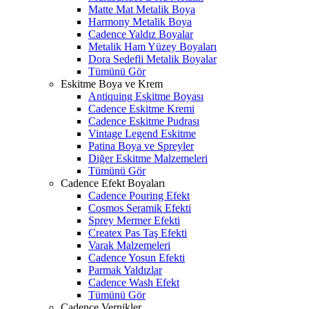
Matte Mat Metalik Boya
Harmony Metalik Boya
Cadence Yaldız Boyalar
Metalik Ham Yüzey Boyaları
Dora Sedefli Metalik Boyalar
Tümünü Gör
Eskitme Boya ve Krem
Antiquing Eskitme Boyası
Cadence Eskitme Kremi
Cadence Eskitme Pudrası
Vintage Legend Eskitme
Patina Boya ve Spreyler
Diğer Eskitme Malzemeleri
Tümünü Gör
Cadence Efekt Boyaları
Cadence Pouring Efekt
Cosmos Seramik Efekti
Sprey Mermer Efekti
Createx Pas Taş Efekti
Varak Malzemeleri
Cadence Yosun Efekti
Parmak Yaldızlar
Cadence Wash Efekt
Tümünü Gör
Cadence Vernikler