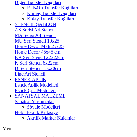
Diğer Transfer Kağıtları
Rub-On Transfer Kağıtları
Kumaş Transfer Kağıtları
Kolay Transfer Kağıtları
STENCIL ŞABLON
AS Serisi A4 Stencıl
MA Serisi A4 Stencıl
MU Seri Stencıl 10x25
Home Decor Midi 25x25
Home Decor 45x45 cm
KA Seri Stencıl 22x22cm
K Seri Stencıl 6x22cm
D Seri Stencıl 15x20cm
Line Art Stencil
ESNEK APLİK
Esnek Aplik Modelleri
Esnek Çıta Modelleri
SANATSAL MALZEME
Sanatsal Yardımcılar
Şövale Modelleri
Hobi Teknik Kırtasiye
Akrilik Marker Kalemler
Menü