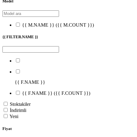
Model
{{ M.NAME }}
({{ M.COUNT }})
{{ FILTER.NAME }}
{{ F.NAME }}
{{ F.NAME }}
({{ F.COUNT }})
Stoktakiler
İndirimli
Yeni
Fiyat