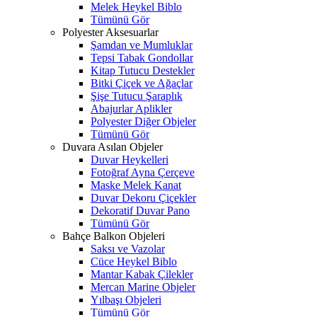
Melek Heykel Biblo
Tümünü Gör
Polyester Aksesuarlar
Şamdan ve Mumluklar
Tepsi Tabak Gondollar
Kitap Tutucu Destekler
Bitki Çiçek ve Ağaçlar
Şişe Tutucu Şaraplık
Abajurlar Aplikler
Polyester Diğer Objeler
Tümünü Gör
Duvara Asılan Objeler
Duvar Heykelleri
Fotoğraf Ayna Çerçeve
Maske Melek Kanat
Duvar Dekoru Çiçekler
Dekoratif Duvar Pano
Tümünü Gör
Bahçe Balkon Objeleri
Saksı ve Vazolar
Cüce Heykel Biblo
Mantar Kabak Çilekler
Mercan Marine Objeler
Yılbaşı Objeleri
Tümünü Gör