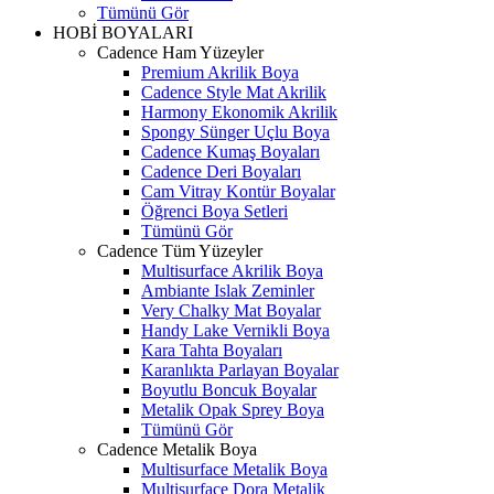
Tümünü Gör
HOBİ BOYALARI
Cadence Ham Yüzeyler
Premium Akrilik Boya
Cadence Style Mat Akrilik
Harmony Ekonomik Akrilik
Spongy Sünger Uçlu Boya
Cadence Kumaş Boyaları
Cadence Deri Boyaları
Cam Vitray Kontür Boyalar
Öğrenci Boya Setleri
Tümünü Gör
Cadence Tüm Yüzeyler
Multisurface Akrilik Boya
Ambiante Islak Zeminler
Very Chalky Mat Boyalar
Handy Lake Vernikli Boya
Kara Tahta Boyaları
Karanlıkta Parlayan Boyalar
Boyutlu Boncuk Boyalar
Metalik Opak Sprey Boya
Tümünü Gör
Cadence Metalik Boya
Multisurface Metalik Boya
Multisurface Dora Metalik