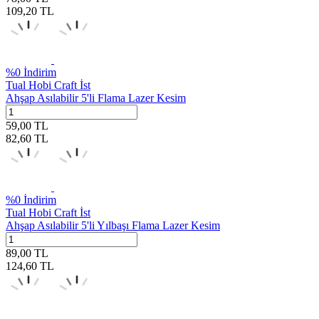
109,20
TL
%
0
İndirim
Tual Hobi Craft İst
Ahşap Asılabilir 5'li Flama Lazer Kesim
59,00
TL
82,60
TL
%
0
İndirim
Tual Hobi Craft İst
Ahşap Asılabilir 5'li Yılbaşı Flama Lazer Kesim
89,00
TL
124,60
TL