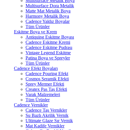
Multisurface Metalik Boya
Multisurface Dora Metalik
Matte Mat Metalik Boya
Harmony Metalik Boya
Cadence Yaldız Boyalar
Tüm Ürünler
Eskitme Boya ve Krem
Antiquing Eskitme Boyası
Cadence Eskitme Kremi
Cadence Eskitme Pudrası
Vintage Legend Eskitme
Patina Boya ve Spreyler
Tüm Ürünler
Cadence Efekt Boyaları
Cadence Pouring Efekt
Cosmos Seramik Efekti
Sprey Mermer Efekti
Createx Pas Taş Efekti
Varak Malzemeleri
Tüm Ürünler
Cadence Vernikler
Cadence Taş Vernikler
Su Bazlı Akrilik Vernik
Ultimate Glaze Sır Vernik
Mat Kadife Vernikler