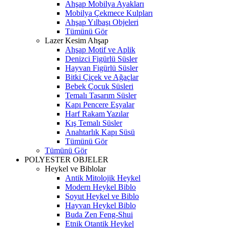
Ahşap Mobilya Ayakları
Mobilya Çekmece Kulpları
Ahşap Yılbaşı Objeleri
Tümünü Gör
Lazer Kesim Ahşap
Ahşap Motif ve Aplik
Denizci Figürlü Süsler
Hayvan Figürlü Süsler
Bitki Çiçek ve Ağaçlar
Bebek Çocuk Süsleri
Temalı Tasarım Süsler
Kapı Pencere Eşyalar
Harf Rakam Yazılar
Kış Temalı Süsler
Anahtarlık Kapı Süsü
Tümünü Gör
Tümünü Gör
POLYESTER OBJELER
Heykel ve Biblolar
Antik Mitolojik Heykel
Modern Heykel Biblo
Soyut Heykel ve Biblo
Hayvan Heykel Biblo
Buda Zen Feng-Shui
Etnik Otantik Heykel