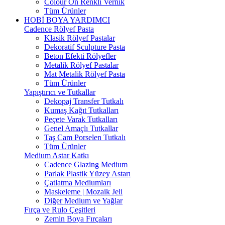
Colour On Renkli Vernik
Tüm Ürünler
HOBİ BOYA YARDIMCI
Cadence Rölyef Pasta
Klasik Rölyef Pastalar
Dekoratif Sculpture Pasta
Beton Efekti Rölyefler
Metalik Rölyef Pastalar
Mat Metalik Rölyef Pasta
Tüm Ürünler
Yapıştırıcı ve Tutkallar
Dekopaj Transfer Tutkalı
Kumaş Kağıt Tutkalları
Peçete Varak Tutkalları
Genel Amaçlı Tutkallar
Taş Cam Porselen Tutkalı
Tüm Ürünler
Medium Astar Katkı
Cadence Glazing Medium
Parlak Plastik Yüzey Astarı
Çatlatma Mediumları
Maskeleme | Mozaik Jeli
Diğer Medium ve Yağlar
Fırça ve Rulo Çeşitleri
Zemin Boya Fırçaları