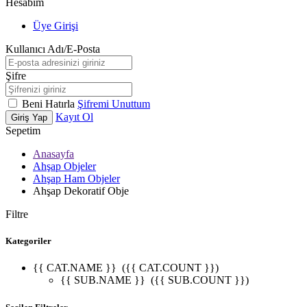
Hesabım
Üye Girişi
Kullanıcı Adı/E-Posta
Şifre
Beni Hatırla
Şifremi Unuttum
Kayıt Ol
Giriş Yap
Sepetim
Anasayfa
Ahşap Objeler
Ahşap Ham Objeler
Ahşap Dekoratif Obje
Filtre
Kategoriler
{{ CAT.NAME }}
({{ CAT.COUNT }})
{{ SUB.NAME }}
({{ SUB.COUNT }})