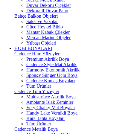
Duvar Dekoru Çiçekler
Dekoratif Duvar Pano
Bahçe Balkon Objeleri
Saksı ve Vazolar
Cüce Heykel Biblo
Mantar Kabak Çilekler
Mercan Marine Objeler
Yılbaşı Objeleri
HOBİ BOYALARI
Cadence Ham Yüzeyler
Premium Akrilik Boya
Cadence Style Mat Akrilik
Harmony Ekonomik Akrilik
Spongy Sünger Uçlu Boya
Cadence Kumaş Boyaları
Tüm Ürünler
Cadence Tüm Yüzeyler
Multisurface Akrilik Boya
Ambiante Islak Zeminler
Very Chalky Mat Boyalar
Handy Lake Vernikli Boya
Kara Tahta Boyaları
Tüm Ürünler
Cadence Metalik Boya