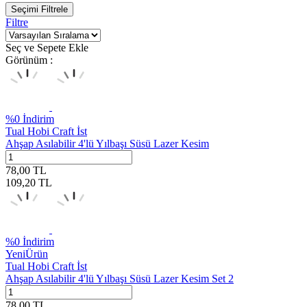
Seçimi Filtrele
Filtre
Seç ve Sepete Ekle
Görünüm :
%
0
İndirim
Tual Hobi Craft İst
Ahşap Asılabilir 4'lü Yılbaşı Süsü Lazer Kesim
78,00
TL
109,20
TL
%
0
İndirim
Yeni
Ürün
Tual Hobi Craft İst
Ahşap Asılabilir 4'lü Yılbaşı Süsü Lazer Kesim Set 2
78,00
TL