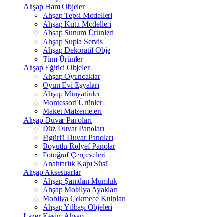
Ahşap Ham Objeler
Ahşap Tepsi Modelleri
Ahşap Kutu Modelleri
Ahsap Sunum Ürünleri
Ahşap Supla Servis
Ahşap Dekoratif Obje
Tüm Ürünler
Ahşap Eğitici Objeler
Ahşap Oyuncaklar
Oyun Evi Eşyaları
Ahşap Minyatürler
Montessori Ürünler
Maket Malzemeleri
Ahşap Duvar Panoları
Düz Duvar Panoları
Figürlü Duvar Panoları
Boyutlu Rölyef Panolar
Fotoğraf Çerçeveleri
Anahtarlık Kapı Süsü
Ahşap Aksesuarlar
Ahşap Şamdan Mumluk
Ahşap Mobilya Ayakları
Mobilya Çekmece Kulpları
Ahşap Yılbaşı Objeleri
Lazer Kesim Ahşap