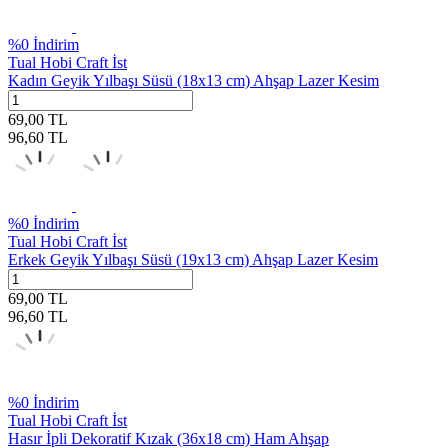
%
0
İndirim
Tual Hobi Craft İst
Kadın Geyik Yılbaşı Süsü (18x13 cm) Ahşap Lazer Kesim
69,00
TL
96,60
TL
%
0
İndirim
Tual Hobi Craft İst
Erkek Geyik Yılbaşı Süsü (19x13 cm) Ahşap Lazer Kesim
69,00
TL
96,60
TL
%
0
İndirim
Tual Hobi Craft İst
Hasır İpli Dekoratif Kızak (36x18 cm) Ham Ahşap