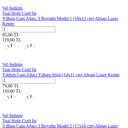
%
0
İndirim
Tual Hobi Craft İst
Yılbaşı Çam Ağacı 3 Boyutlu Model 1 (18x12 cm) Ahşap Lazer
Kesim
85,00
TL
119,00
TL
%
0
İndirim
Tual Hobi Craft İst
Yıldızlı Çam Ağacı Yılbaşı Süsü (14x11 cm) Ahşap Lazer Kesim
79,00
TL
110,60
TL
%
0
İndirim
Tual Hobi Craft İst
Yılbaşı Çam Ağacı 3 Boyutlu Model 2 (17x16 cm) Ahşap Lazer