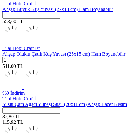
Tual Hobi Craft İst
Ahşap Büyük Kuş Yuvası (27x18 cm) Ham Boyanabilir
553,00
TL
Tual Hobi Craft İst
Ahşap Oluklu Çatılı Kuş Yuvası (25x15 cm) Ham Boyanabilir
511,00
TL
%
0
İndirim
Tual Hobi Craft İst
Süslü Çam Ağacı Yılbaşı Süsü (20x11 cm) Ahşap Lazer Kesim
82,80
TL
115,92
TL