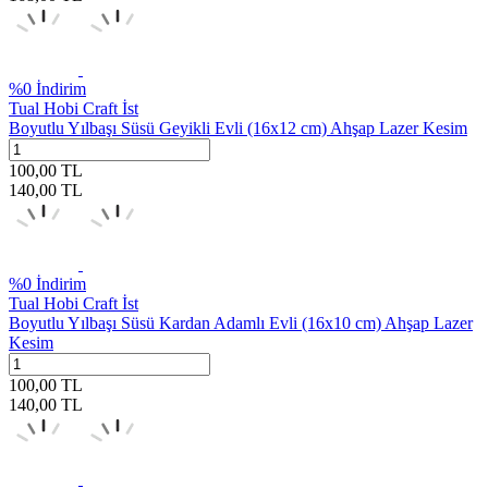
%
0
İndirim
Tual Hobi Craft İst
Boyutlu Yılbaşı Süsü Geyikli Evli (16x12 cm) Ahşap Lazer Kesim
100,00
TL
140,00
TL
%
0
İndirim
Tual Hobi Craft İst
Boyutlu Yılbaşı Süsü Kardan Adamlı Evli (16x10 cm) Ahşap Lazer
Kesim
100,00
TL
140,00
TL