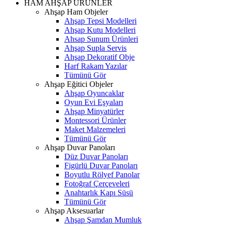
HAM AHŞAP ÜRÜNLER
Ahşap Ham Objeler
Ahşap Tepsi Modelleri
Ahşap Kutu Modelleri
Ahsap Sunum Ürünleri
Ahşap Supla Servis
Ahşap Dekoratif Obje
Harf Rakam Yazılar
Tümünü Gör
Ahşap Eğitici Objeler
Ahşap Oyuncaklar
Oyun Evi Eşyaları
Ahşap Minyatürler
Montessori Ürünler
Maket Malzemeleri
Tümünü Gör
Ahşap Duvar Panoları
Düz Duvar Panoları
Figürlü Duvar Panoları
Boyutlu Rölyef Panolar
Fotoğraf Çerçeveleri
Anahtarlık Kapı Süsü
Tümünü Gör
Ahşap Aksesuarlar
Ahşap Şamdan Mumluk