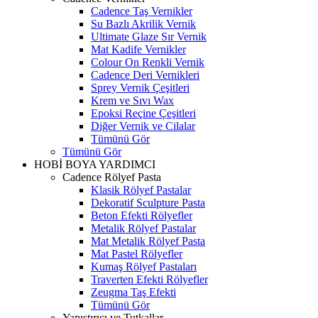
Cadence Taş Vernikler
Su Bazlı Akrilik Vernik
Ultimate Glaze Sır Vernik
Mat Kadife Vernikler
Colour On Renkli Vernik
Cadence Deri Vernikleri
Sprey Vernik Çeşitleri
Krem ve Sıvı Wax
Epoksi Reçine Çeşitleri
Diğer Vernik ve Cilalar
Tümünü Gör
Tümünü Gör
HOBİ BOYA YARDIMCI
Cadence Rölyef Pasta
Klasik Rölyef Pastalar
Dekoratif Sculpture Pasta
Beton Efekti Rölyefler
Metalik Rölyef Pastalar
Mat Metalik Rölyef Pasta
Mat Pastel Rölyefler
Kumaş Rölyef Pastaları
Traverten Efekti Rölyefler
Zeugma Taş Efekti
Tümünü Gör
Yapıştırıcı ve Tutkallar