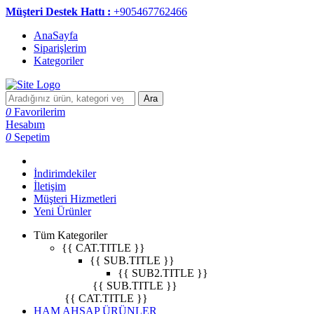
Müşteri Destek Hattı :
+905467762466
AnaSayfa
Siparişlerim
Kategoriler
Ara
0
Favorilerim
Hesabım
0
Sepetim
İndirimdekiler
İletişim
Müşteri Hizmetleri
Yeni Ürünler
Tüm Kategoriler
{{ CAT.TITLE }}
{{ SUB.TITLE }}
{{ SUB2.TITLE }}
{{ SUB.TITLE }}
{{ CAT.TITLE }}
HAM AHŞAP ÜRÜNLER