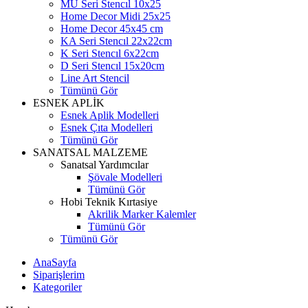
MU Seri Stencıl 10x25
Home Decor Midi 25x25
Home Decor 45x45 cm
KA Seri Stencıl 22x22cm
K Seri Stencıl 6x22cm
D Seri Stencıl 15x20cm
Line Art Stencil
Tümünü Gör
ESNEK APLİK
Esnek Aplik Modelleri
Esnek Çıta Modelleri
Tümünü Gör
SANATSAL MALZEME
Sanatsal Yardımcılar
Şövale Modelleri
Tümünü Gör
Hobi Teknik Kırtasiye
Akrilik Marker Kalemler
Tümünü Gör
Tümünü Gör
AnaSayfa
Siparişlerim
Kategoriler