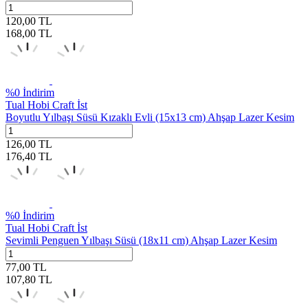
120,00
TL
168,00
TL
%
0
İndirim
Tual Hobi Craft İst
Boyutlu Yılbaşı Süsü Kızaklı Evli (15x13 cm) Ahşap Lazer Kesim
126,00
TL
176,40
TL
%
0
İndirim
Tual Hobi Craft İst
Sevimli Penguen Yılbaşı Süsü (18x11 cm) Ahşap Lazer Kesim
77,00
TL
107,80
TL