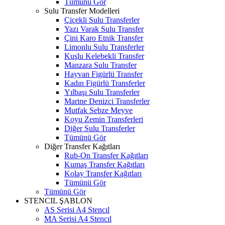
Tümünü Gör
Sulu Transfer Modelleri
Çiçekli Sulu Transferler
Yazı Varak Sulu Transfer
Çini Karo Etnik Transfer
Limonlu Sulu Transferler
Kuşlu Kelebekli Transfer
Manzara Sulu Transfer
Hayvan Figürlü Transfer
Kadın Figürlü Transferler
Yılbaşı Sulu Transferler
Marine Denizci Transferler
Mutfak Sebze Meyve
Koyu Zemin Transferleri
Diğer Sulu Transferler
Tümünü Gör
Diğer Transfer Kağıtları
Rub-On Transfer Kağıtları
Kumaş Transfer Kağıtları
Kolay Transfer Kağıtları
Tümünü Gör
Tümünü Gör
STENCIL ŞABLON
AS Serisi A4 Stencıl
MA Serisi A4 Stencıl