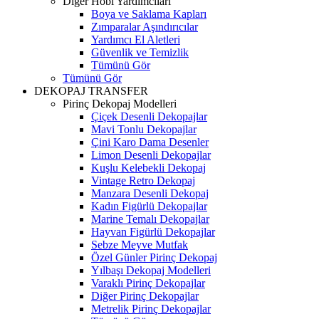
Diğer Hobi Yardımcıları
Boya ve Saklama Kapları
Zımparalar Aşındırıcılar
Yardımcı El Aletleri
Güvenlik ve Temizlik
Tümünü Gör
Tümünü Gör
DEKOPAJ TRANSFER
Pirinç Dekopaj Modelleri
Çiçek Desenli Dekopajlar
Mavi Tonlu Dekopajlar
Çini Karo Dama Desenler
Limon Desenli Dekopajlar
Kuşlu Kelebekli Dekopaj
Vintage Retro Dekopaj
Manzara Desenli Dekopaj
Kadın Figürlü Dekopajlar
Marine Temalı Dekopajlar
Hayvan Figürlü Dekopajlar
Sebze Meyve Mutfak
Özel Günler Pirinç Dekopaj
Yılbaşı Dekopaj Modelleri
Varaklı Pirinç Dekopajlar
Diğer Pirinç Dekopajlar
Metrelik Pirinç Dekopajlar