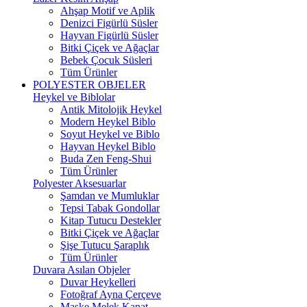
Ahşap Motif ve Aplik
Denizci Figürlü Süsler
Hayvan Figürlü Süsler
Bitki Çiçek ve Ağaçlar
Bebek Çocuk Süsleri
Tüm Ürünler
POLYESTER OBJELER
Heykel ve Biblolar
Antik Mitolojik Heykel
Modern Heykel Biblo
Soyut Heykel ve Biblo
Hayvan Heykel Biblo
Buda Zen Feng-Shui
Tüm Ürünler
Polyester Aksesuarlar
Şamdan ve Mumluklar
Tepsi Tabak Gondollar
Kitap Tutucu Destekler
Bitki Çiçek ve Ağaçlar
Şişe Tutucu Şaraplık
Tüm Ürünler
Duvara Asılan Objeler
Duvar Heykelleri
Fotoğraf Ayna Çerçeve
Maske Melek Kanat