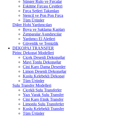
Sünger Rulo ve Fırçalar
Eskitme Fırçası Çeşitleri
Fırça Setleri Takımları
Stencil ve Pon Pon Fırça
Tüm Ürünler
Diğer Hobi Yardımcıları
Boya ve Saklama Kapları
Zımparalar Aşındırıcılar
Yardımcı El Aletleri
Güvenlik ve Temizlik
DEKOPAJ TRANSFER
Pirinç Dekopaj Modelleri
Çiçek Desenli Dekopajlar
Mavi Tonlu Dekopajlar
Çini Karo Dama Desenler
Limon Desenli Dekopajlar
Kuşlu Kelebekli Dekopaj
Tüm Ürünler
Sulu Transfer Modelleri
Çiçekli Sulu Transferler
Yazı Varak Sulu Transfer
Çini Karo Etnik Transfer
Limonlu Sulu Transferler
Kuşlu Kelebekli Transfer
Tüm Ürünler