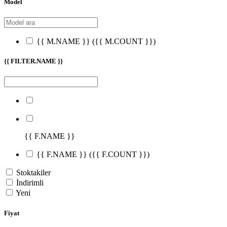
Model
{{ M.NAME }}
({{ M.COUNT }})
{{ FILTER.NAME }}
{{ F.NAME }}
{{ F.NAME }}
({{ F.COUNT }})
Stoktakiler
İndirimli
Yeni
Fiyat