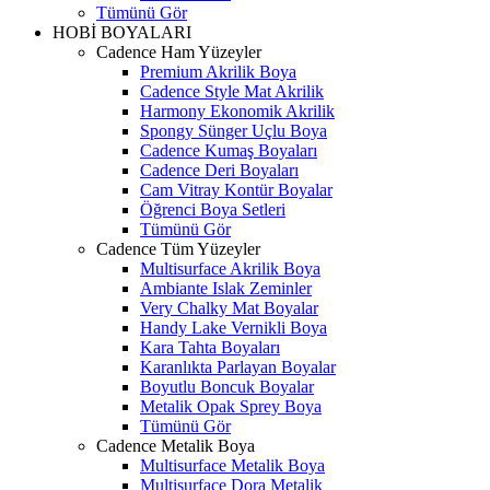
Tümünü Gör
HOBİ BOYALARI
Cadence Ham Yüzeyler
Premium Akrilik Boya
Cadence Style Mat Akrilik
Harmony Ekonomik Akrilik
Spongy Sünger Uçlu Boya
Cadence Kumaş Boyaları
Cadence Deri Boyaları
Cam Vitray Kontür Boyalar
Öğrenci Boya Setleri
Tümünü Gör
Cadence Tüm Yüzeyler
Multisurface Akrilik Boya
Ambiante Islak Zeminler
Very Chalky Mat Boyalar
Handy Lake Vernikli Boya
Kara Tahta Boyaları
Karanlıkta Parlayan Boyalar
Boyutlu Boncuk Boyalar
Metalik Opak Sprey Boya
Tümünü Gör
Cadence Metalik Boya
Multisurface Metalik Boya
Multisurface Dora Metalik