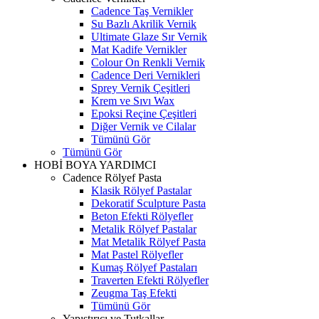
Cadence Taş Vernikler
Su Bazlı Akrilik Vernik
Ultimate Glaze Sır Vernik
Mat Kadife Vernikler
Colour On Renkli Vernik
Cadence Deri Vernikleri
Sprey Vernik Çeşitleri
Krem ve Sıvı Wax
Epoksi Reçine Çeşitleri
Diğer Vernik ve Cilalar
Tümünü Gör
Tümünü Gör
HOBİ BOYA YARDIMCI
Cadence Rölyef Pasta
Klasik Rölyef Pastalar
Dekoratif Sculpture Pasta
Beton Efekti Rölyefler
Metalik Rölyef Pastalar
Mat Metalik Rölyef Pasta
Mat Pastel Rölyefler
Kumaş Rölyef Pastaları
Traverten Efekti Rölyefler
Zeugma Taş Efekti
Tümünü Gör
Yapıştırıcı ve Tutkallar