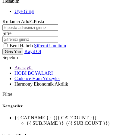
Hesabım
Üye Girişi
Kullanıcı Adı/E-Posta
Şifre
Beni Hatırla
Şifremi Unuttum
Kayıt Ol
Giriş Yap
Sepetim
Anasayfa
HOBİ BOYALARI
Cadence Ham Yüzeyler
Harmony Ekonomik Akrilik
Filtre
Kategoriler
{{ CAT.NAME }}
({{ CAT.COUNT }})
{{ SUB.NAME }}
({{ SUB.COUNT }})