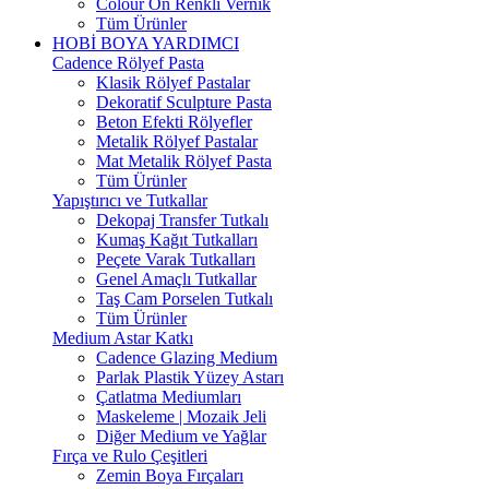
Colour On Renkli Vernik
Tüm Ürünler
HOBİ BOYA YARDIMCI
Cadence Rölyef Pasta
Klasik Rölyef Pastalar
Dekoratif Sculpture Pasta
Beton Efekti Rölyefler
Metalik Rölyef Pastalar
Mat Metalik Rölyef Pasta
Tüm Ürünler
Yapıştırıcı ve Tutkallar
Dekopaj Transfer Tutkalı
Kumaş Kağıt Tutkalları
Peçete Varak Tutkalları
Genel Amaçlı Tutkallar
Taş Cam Porselen Tutkalı
Tüm Ürünler
Medium Astar Katkı
Cadence Glazing Medium
Parlak Plastik Yüzey Astarı
Çatlatma Mediumları
Maskeleme | Mozaik Jeli
Diğer Medium ve Yağlar
Fırça ve Rulo Çeşitleri
Zemin Boya Fırçaları