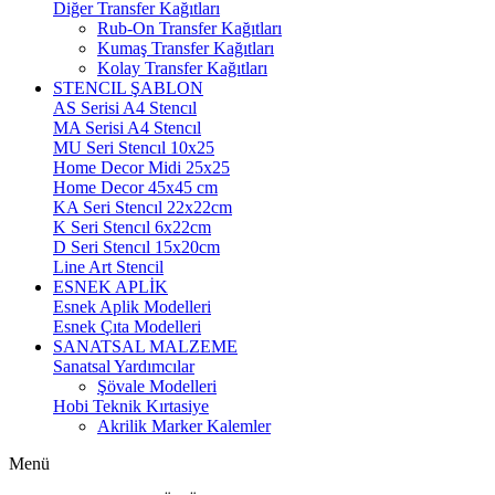
Diğer Transfer Kağıtları
Rub-On Transfer Kağıtları
Kumaş Transfer Kağıtları
Kolay Transfer Kağıtları
STENCIL ŞABLON
AS Serisi A4 Stencıl
MA Serisi A4 Stencıl
MU Seri Stencıl 10x25
Home Decor Midi 25x25
Home Decor 45x45 cm
KA Seri Stencıl 22x22cm
K Seri Stencıl 6x22cm
D Seri Stencıl 15x20cm
Line Art Stencil
ESNEK APLİK
Esnek Aplik Modelleri
Esnek Çıta Modelleri
SANATSAL MALZEME
Sanatsal Yardımcılar
Şövale Modelleri
Hobi Teknik Kırtasiye
Akrilik Marker Kalemler
Menü