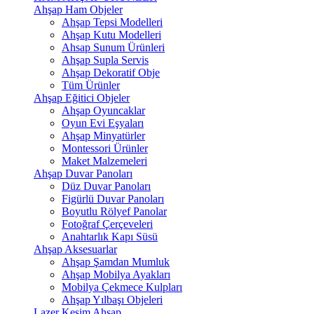
Ahşap Ham Objeler
Ahşap Tepsi Modelleri
Ahşap Kutu Modelleri
Ahsap Sunum Ürünleri
Ahşap Supla Servis
Ahşap Dekoratif Obje
Tüm Ürünler
Ahşap Eğitici Objeler
Ahşap Oyuncaklar
Oyun Evi Eşyaları
Ahşap Minyatürler
Montessori Ürünler
Maket Malzemeleri
Ahşap Duvar Panoları
Düz Duvar Panoları
Figürlü Duvar Panoları
Boyutlu Rölyef Panolar
Fotoğraf Çerçeveleri
Anahtarlık Kapı Süsü
Ahşap Aksesuarlar
Ahşap Şamdan Mumluk
Ahşap Mobilya Ayakları
Mobilya Çekmece Kulpları
Ahşap Yılbaşı Objeleri
Lazer Kesim Ahşap