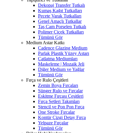
Dekopaj Transfer Tutkalı
Kumaş Kağıt Tutkalları
Peçete Varak Tutkalları
Genel Amaçlı Tutkallar
Taş Cam Porselen Tutkalı
Polimer Çiçek Tutkalları
Tümünü Gör
Medium Astar Katkı
Cadence Glazing Medium
Parlak Plastik Yüzey Astarı
Çatlatma Mediumları
Maskeleme | Mozaik Jeli
Diğer Medium ve Yağlar
Tümünü Gör
Fırça ve Rulo Çeşitleri
Zemin Boya Fırçaları
Sünger Rulo ve Fırçalar
Eskitme Fırçası Çeşitleri
Fırça Setleri Takımları
Stencil ve Pon Pon Fırça
One Stroke Fırçalar
Kontür Çizgi Detay Fırça
Yelpaze Fırçalar
Tümünü Gör