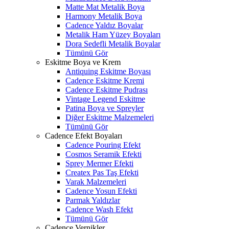
Matte Mat Metalik Boya
Harmony Metalik Boya
Cadence Yaldız Boyalar
Metalik Ham Yüzey Boyaları
Dora Sedefli Metalik Boyalar
Tümünü Gör
Eskitme Boya ve Krem
Antiquing Eskitme Boyası
Cadence Eskitme Kremi
Cadence Eskitme Pudrası
Vintage Legend Eskitme
Patina Boya ve Spreyler
Diğer Eskitme Malzemeleri
Tümünü Gör
Cadence Efekt Boyaları
Cadence Pouring Efekt
Cosmos Seramik Efekti
Sprey Mermer Efekti
Createx Pas Taş Efekti
Varak Malzemeleri
Cadence Yosun Efekti
Parmak Yaldızlar
Cadence Wash Efekt
Tümünü Gör
Cadence Vernikler