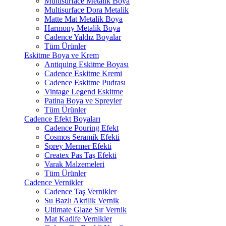
Multisurface Metalik Boya
Multisurface Dora Metalik
Matte Mat Metalik Boya
Harmony Metalik Boya
Cadence Yaldız Boyalar
Tüm Ürünler
Eskitme Boya ve Krem
Antiquing Eskitme Boyası
Cadence Eskitme Kremi
Cadence Eskitme Pudrası
Vintage Legend Eskitme
Patina Boya ve Spreyler
Tüm Ürünler
Cadence Efekt Boyaları
Cadence Pouring Efekt
Cosmos Seramik Efekti
Sprey Mermer Efekti
Createx Pas Taş Efekti
Varak Malzemeleri
Tüm Ürünler
Cadence Vernikler
Cadence Taş Vernikler
Su Bazlı Akrilik Vernik
Ultimate Glaze Sır Vernik
Mat Kadife Vernikler