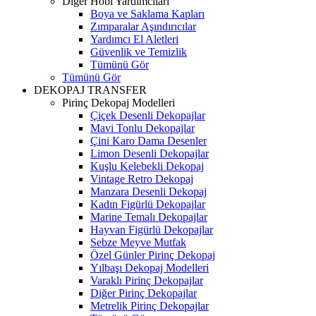
Diğer Hobi Yardımcıları
Boya ve Saklama Kapları
Zımparalar Aşındırıcılar
Yardımcı El Aletleri
Güvenlik ve Temizlik
Tümünü Gör
Tümünü Gör
DEKOPAJ TRANSFER
Pirinç Dekopaj Modelleri
Çiçek Desenli Dekopajlar
Mavi Tonlu Dekopajlar
Çini Karo Dama Desenler
Limon Desenli Dekopajlar
Kuşlu Kelebekli Dekopaj
Vintage Retro Dekopaj
Manzara Desenli Dekopaj
Kadın Figürlü Dekopajlar
Marine Temalı Dekopajlar
Hayvan Figürlü Dekopajlar
Sebze Meyve Mutfak
Özel Günler Pirinç Dekopaj
Yılbaşı Dekopaj Modelleri
Varaklı Pirinç Dekopajlar
Diğer Pirinç Dekopajlar
Metrelik Pirinç Dekopajlar