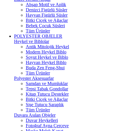
Ahşap Motif ve Aplik
Denizci Figürlü Süsler
Hayvan Figürlü Süsler
Bitki Çiçek ve Ağaçlar
Bebek Çocuk Süsleri
Tüm Ürünler
POLYESTER OBJELER
Heykel ve Biblolar
Antik Mitolojik Heykel
Modern Heykel Biblo
Soyut Heykel ve Biblo
Hayvan Heykel Biblo
Buda Zen Feng-Shui
Tüm Ürünler
Polyester Aksesuarlar
Şamdan ve Mumluklar
Tepsi Tabak Gondollar
Kitap Tutucu Destekler
Bitki Çiçek ve Ağaçlar
Şişe Tutucu Şaraplık
Tüm Ürünler
Duvara Asılan Objeler
Duvar Heykelleri
Fotoğraf Ayna Çerçeve
Maske Melek Kanat