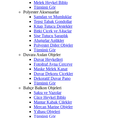
Melek Heykel Biblo
Tümünü Gör
Polyester Aksesuarlar
Şamdan ve Mumluklar
Tepsi Tabak Gondollar
Kitap Tutucu Destekler
Bitki Çiçek ve Ağaçlar
Şişe Tutucu Şaraplık
Abajurlar Aplikler
Polyester Diğer Objeler
Tümünü Gör
Duvara Asılan Objeler
Duvar Heykelleri
Fotoğraf Ayna Çerçeve
Maske Melek Kanat
Duvar Dekoru Çiçekler
Dekoratif Duvar Pano
Tümünü Gör
Bahçe Balkon Objeleri
Saksı ve Vazolar
Cüce Heykel Biblo
Mantar Kabak Çilekler
Mercan Marine Objeler
Yılbaşı Objeleri
Tümünü Gör