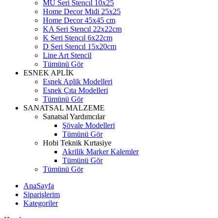
MU Seri Stencıl 10x25
Home Decor Midi 25x25
Home Decor 45x45 cm
KA Seri Stencıl 22x22cm
K Seri Stencıl 6x22cm
D Seri Stencıl 15x20cm
Line Art Stencil
Tümünü Gör
ESNEK APLİK
Esnek Aplik Modelleri
Esnek Çıta Modelleri
Tümünü Gör
SANATSAL MALZEME
Sanatsal Yardımcılar
Şövale Modelleri
Tümünü Gör
Hobi Teknik Kırtasiye
Akrilik Marker Kalemler
Tümünü Gör
Tümünü Gör
AnaSayfa
Siparişlerim
Kategoriler