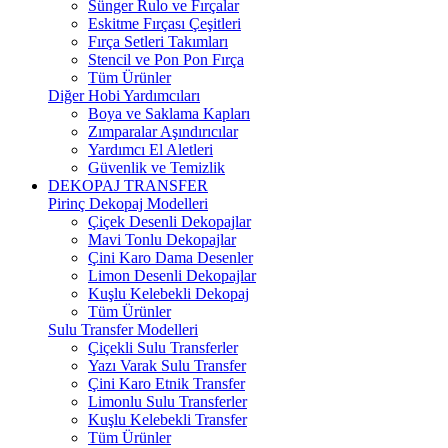
Sünger Rulo ve Fırçalar
Eskitme Fırçası Çeşitleri
Fırça Setleri Takımları
Stencil ve Pon Pon Fırça
Tüm Ürünler
Diğer Hobi Yardımcıları
Boya ve Saklama Kapları
Zımparalar Aşındırıcılar
Yardımcı El Aletleri
Güvenlik ve Temizlik
DEKOPAJ TRANSFER
Pirinç Dekopaj Modelleri
Çiçek Desenli Dekopajlar
Mavi Tonlu Dekopajlar
Çini Karo Dama Desenler
Limon Desenli Dekopajlar
Kuşlu Kelebekli Dekopaj
Tüm Ürünler
Sulu Transfer Modelleri
Çiçekli Sulu Transferler
Yazı Varak Sulu Transfer
Çini Karo Etnik Transfer
Limonlu Sulu Transferler
Kuşlu Kelebekli Transfer
Tüm Ürünler