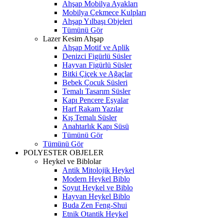
Ahşap Mobilya Ayakları
Mobilya Çekmece Kulpları
Ahşap Yılbaşı Objeleri
Tümünü Gör
Lazer Kesim Ahşap
Ahşap Motif ve Aplik
Denizci Figürlü Süsler
Hayvan Figürlü Süsler
Bitki Çiçek ve Ağaçlar
Bebek Çocuk Süsleri
Temalı Tasarım Süsler
Kapı Pencere Eşyalar
Harf Rakam Yazılar
Kış Temalı Süsler
Anahtarlık Kapı Süsü
Tümünü Gör
Tümünü Gör
POLYESTER OBJELER
Heykel ve Biblolar
Antik Mitolojik Heykel
Modern Heykel Biblo
Soyut Heykel ve Biblo
Hayvan Heykel Biblo
Buda Zen Feng-Shui
Etnik Otantik Heykel