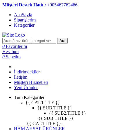
Müşteri Destek Hattı :
+905467762466
AnaSayfa
Siparişlerim
Kategoriler
Ara
0
Favorilerim
Hesabım
0
Sepetim
İndirimdekiler
İletişim
Müşteri Hizmetleri
Yeni Ürünler
Tüm Kategoriler
{{ CAT.TITLE }}
{{ SUB.TITLE }}
{{ SUB2.TITLE }}
{{ SUB.TITLE }}
{{ CAT.TITLE }}
HAM AHŞAP ÜRÜNLER