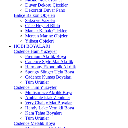
Duvar Dekoru Çiçekler
Dekoratif Duvar Pano
Bahçe Balkon Objeleri
Saksı ve Vazolar
Cüce Heykel Biblo
Mantar Kabak Çilekler
Mercan Marine Objeler
Yılbaşı Objeleri
HOBİ BOYALARI
Cadence Ham Yüzeyler
Premium Akrilik Boya
Cadence Style Mat Akrilik
Harmony Ekonomik Akrilik
Spongy Sünger Uçlu Boya
Cadence Kumaş Boyaları
Tüm Ürünler
Cadence Tüm Yüzeyler
Multisurface Akrilik Boya
Ambiante Islak Zeminler
Very Chalky Mat Boyalar
Handy Lake Vernikli Boya
Kara Tahta Boyaları
Tüm Ürünler
Cadence Metalik Boya