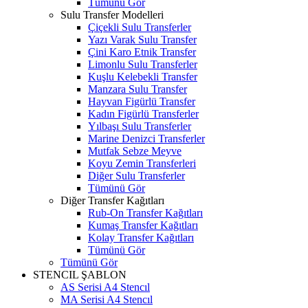
Tümünü Gör
Sulu Transfer Modelleri
Çiçekli Sulu Transferler
Yazı Varak Sulu Transfer
Çini Karo Etnik Transfer
Limonlu Sulu Transferler
Kuşlu Kelebekli Transfer
Manzara Sulu Transfer
Hayvan Figürlü Transfer
Kadın Figürlü Transferler
Yılbaşı Sulu Transferler
Marine Denizci Transferler
Mutfak Sebze Meyve
Koyu Zemin Transferleri
Diğer Sulu Transferler
Tümünü Gör
Diğer Transfer Kağıtları
Rub-On Transfer Kağıtları
Kumaş Transfer Kağıtları
Kolay Transfer Kağıtları
Tümünü Gör
Tümünü Gör
STENCIL ŞABLON
AS Serisi A4 Stencıl
MA Serisi A4 Stencıl