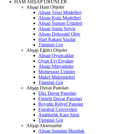
HAM AHŞAP ÜRÜNLER
Ahşap Ham Objeler
Ahşap Tepsi Modelleri
Ahşap Kutu Modelleri
Ahsap Sunum Ürünleri
Ahşap Supla Servis
Ahşap Dekoratif Obje
Harf Rakam Yazılar
Tümünü Gör
Ahşap Eğitici Objeler
Ahşap Oyuncaklar
Oyun Evi Eşyaları
Ahşap Minyatürler
Montessori Ürünler
Maket Malzemeleri
Tümünü Gör
Ahşap Duvar Panoları
Düz Duvar Panoları
Figürlü Duvar Panoları
Boyutlu Rölyef Panolar
Fotoğraf Çerçeveleri
Anahtarlık Kapı Süsü
Tümünü Gör
Ahşap Aksesuarlar
Ahşap Şamdan Mumluk