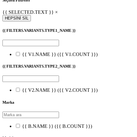
Seçilen Filtreler
{{ SELECTED.TEXT }} ×
HEPSİNİ SİL
{{ FILTERS.VARIANTS.TYPE1_NAME }}
{{ V1.NAME }}
({{ V1.COUNT }})
{{ FILTERS.VARIANTS.TYPE2_NAME }}
{{ V2.NAME }}
({{ V2.COUNT }})
Marka
{{ B.NAME }}
({{ B.COUNT }})