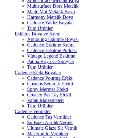
Multisurface Metalik Boya
Multisurface Dora Metalik
Matte Mat Metalik Boya
Harmony Metalik Boya
Cadence Yaldız Boyalar
Tüm Ürünler
Eskitme Boya ve Krem
Antiquing Eskitme Boyası
Cadence Eskitme Kremi
Cadence Eskitme Pudrası
Vintage Legend Eskitme
Patina Boya ve Spreyler
Tüm Ürünler
Cadence Efekt Boyaları
Cadence Pouring Efekt
Cosmos Seramik Efekti
Sprey Mermer Efekti
Createx Pas Taş Efekti
Varak Malzemeleri
Tüm Ürünler
Cadence Vernikler
Cadence Taş Vernikler
Su Bazlı Akrilik Vernik
Ultimate Glaze Sır Vernik
Mat Kadife Vernikler