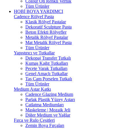
Colour On Renkli Vernik
Tüm Ürünler
HOBİ BOYA YARDIMCI
Cadence Rölyef Pasta
Klasik Rölyef Pastalar
Dekoratif Sculpture Pasta
Beton Efekti Rölyefler
Metalik Rölyef Pastalar
Mat Metalik Rölyef Pasta
Tüm Ürünler
Yapıştırıcı ve Tutkallar
Dekopaj Transfer Tutkalı
Kumaş Kağıt Tutkalları
Peçete Varak Tutkalları
Genel Amaçlı Tutkallar
Taş Cam Porselen Tutkalı
Tüm Ürünler
Medium Astar Katkı
Cadence Glazing Medium
Parlak Plastik Yüzey Astarı
Çatlatma Mediumları
Maskeleme | Mozaik Jeli
Diğer Medium ve Yağlar
Fırça ve Rulo Çeşitleri
Zemin Boya Fırçaları