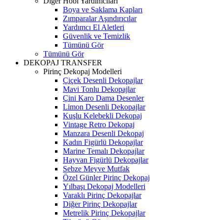
Diğer Hobi Yardımcıları
Boya ve Saklama Kapları
Zımparalar Aşındırıcılar
Yardımcı El Aletleri
Güvenlik ve Temizlik
Tümünü Gör
Tümünü Gör
DEKOPAJ TRANSFER
Pirinç Dekopaj Modelleri
Çiçek Desenli Dekopajlar
Mavi Tonlu Dekopajlar
Çini Karo Dama Desenler
Limon Desenli Dekopajlar
Kuşlu Kelebekli Dekopaj
Vintage Retro Dekopaj
Manzara Desenli Dekopaj
Kadın Figürlü Dekopajlar
Marine Temalı Dekopajlar
Hayvan Figürlü Dekopajlar
Sebze Meyve Mutfak
Özel Günler Pirinç Dekopaj
Yılbaşı Dekopaj Modelleri
Varaklı Pirinç Dekopajlar
Diğer Pirinç Dekopajlar
Metrelik Pirinç Dekopajlar