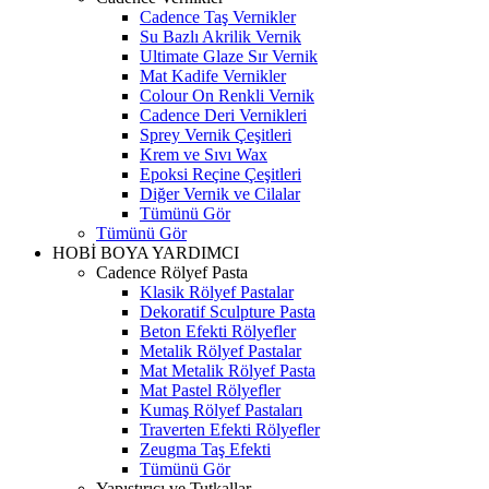
Cadence Taş Vernikler
Su Bazlı Akrilik Vernik
Ultimate Glaze Sır Vernik
Mat Kadife Vernikler
Colour On Renkli Vernik
Cadence Deri Vernikleri
Sprey Vernik Çeşitleri
Krem ve Sıvı Wax
Epoksi Reçine Çeşitleri
Diğer Vernik ve Cilalar
Tümünü Gör
Tümünü Gör
HOBİ BOYA YARDIMCI
Cadence Rölyef Pasta
Klasik Rölyef Pastalar
Dekoratif Sculpture Pasta
Beton Efekti Rölyefler
Metalik Rölyef Pastalar
Mat Metalik Rölyef Pasta
Mat Pastel Rölyefler
Kumaş Rölyef Pastaları
Traverten Efekti Rölyefler
Zeugma Taş Efekti
Tümünü Gör
Yapıştırıcı ve Tutkallar