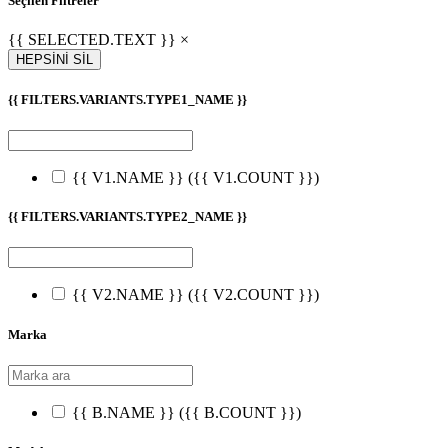
Seçilen Filtreler
{{ SELECTED.TEXT }} ×
HEPSİNİ SİL
{{ FILTERS.VARIANTS.TYPE1_NAME }}
{{ V1.NAME }}
({{ V1.COUNT }})
{{ FILTERS.VARIANTS.TYPE2_NAME }}
{{ V2.NAME }}
({{ V2.COUNT }})
Marka
{{ B.NAME }}
({{ B.COUNT }})