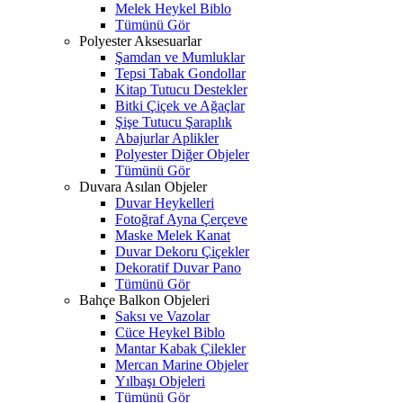
Melek Heykel Biblo
Tümünü Gör
Polyester Aksesuarlar
Şamdan ve Mumluklar
Tepsi Tabak Gondollar
Kitap Tutucu Destekler
Bitki Çiçek ve Ağaçlar
Şişe Tutucu Şaraplık
Abajurlar Aplikler
Polyester Diğer Objeler
Tümünü Gör
Duvara Asılan Objeler
Duvar Heykelleri
Fotoğraf Ayna Çerçeve
Maske Melek Kanat
Duvar Dekoru Çiçekler
Dekoratif Duvar Pano
Tümünü Gör
Bahçe Balkon Objeleri
Saksı ve Vazolar
Cüce Heykel Biblo
Mantar Kabak Çilekler
Mercan Marine Objeler
Yılbaşı Objeleri
Tümünü Gör