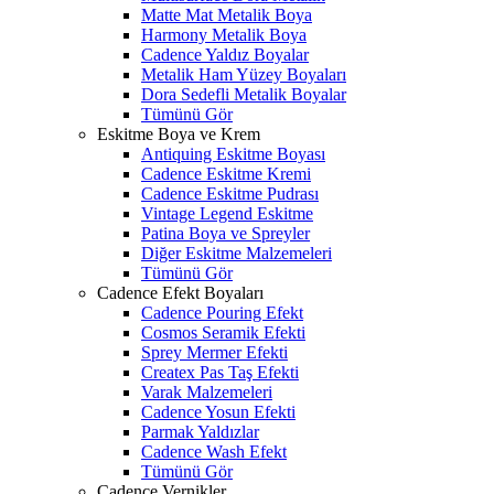
Matte Mat Metalik Boya
Harmony Metalik Boya
Cadence Yaldız Boyalar
Metalik Ham Yüzey Boyaları
Dora Sedefli Metalik Boyalar
Tümünü Gör
Eskitme Boya ve Krem
Antiquing Eskitme Boyası
Cadence Eskitme Kremi
Cadence Eskitme Pudrası
Vintage Legend Eskitme
Patina Boya ve Spreyler
Diğer Eskitme Malzemeleri
Tümünü Gör
Cadence Efekt Boyaları
Cadence Pouring Efekt
Cosmos Seramik Efekti
Sprey Mermer Efekti
Createx Pas Taş Efekti
Varak Malzemeleri
Cadence Yosun Efekti
Parmak Yaldızlar
Cadence Wash Efekt
Tümünü Gör
Cadence Vernikler