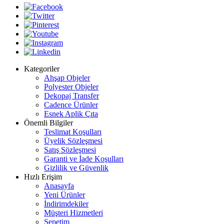
Kategoriler
Ahşap Objeler
Polyester Objeler
Dekopaj Transfer
Cadence Ürünler
Esnek Aplik Çıta
Önemli Bilgiler
Teslimat Koşulları
Üyelik Sözleşmesi
Satış Sözleşmesi
Garanti ve İade Koşulları
Gizlilik ve Güvenlik
Hızlı Erişim
Anasayfa
Yeni Ürünler
İndirimdekiler
Müşteri Hizmetleri
Sepetim