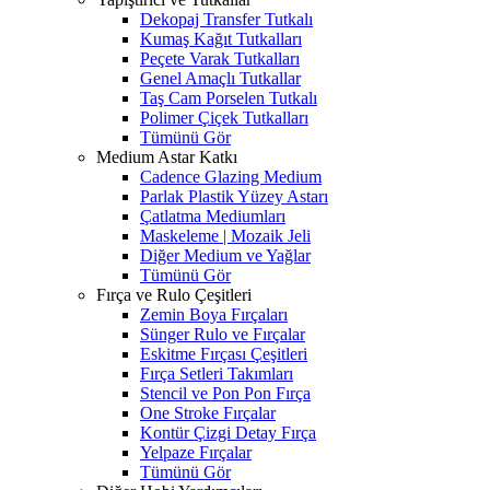
Dekopaj Transfer Tutkalı
Kumaş Kağıt Tutkalları
Peçete Varak Tutkalları
Genel Amaçlı Tutkallar
Taş Cam Porselen Tutkalı
Polimer Çiçek Tutkalları
Tümünü Gör
Medium Astar Katkı
Cadence Glazing Medium
Parlak Plastik Yüzey Astarı
Çatlatma Mediumları
Maskeleme | Mozaik Jeli
Diğer Medium ve Yağlar
Tümünü Gör
Fırça ve Rulo Çeşitleri
Zemin Boya Fırçaları
Sünger Rulo ve Fırçalar
Eskitme Fırçası Çeşitleri
Fırça Setleri Takımları
Stencil ve Pon Pon Fırça
One Stroke Fırçalar
Kontür Çizgi Detay Fırça
Yelpaze Fırçalar
Tümünü Gör