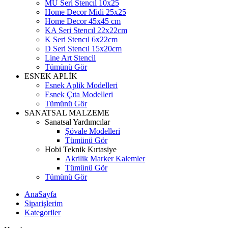
MU Seri Stencıl 10x25
Home Decor Midi 25x25
Home Decor 45x45 cm
KA Seri Stencıl 22x22cm
K Seri Stencıl 6x22cm
D Seri Stencıl 15x20cm
Line Art Stencil
Tümünü Gör
ESNEK APLİK
Esnek Aplik Modelleri
Esnek Çıta Modelleri
Tümünü Gör
SANATSAL MALZEME
Sanatsal Yardımcılar
Şövale Modelleri
Tümünü Gör
Hobi Teknik Kırtasiye
Akrilik Marker Kalemler
Tümünü Gör
Tümünü Gör
AnaSayfa
Siparişlerim
Kategoriler