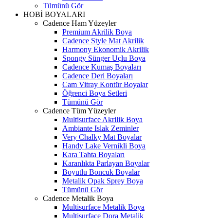
Tümünü Gör
HOBİ BOYALARI
Cadence Ham Yüzeyler
Premium Akrilik Boya
Cadence Style Mat Akrilik
Harmony Ekonomik Akrilik
Spongy Sünger Uçlu Boya
Cadence Kumaş Boyaları
Cadence Deri Boyaları
Cam Vitray Kontür Boyalar
Öğrenci Boya Setleri
Tümünü Gör
Cadence Tüm Yüzeyler
Multisurface Akrilik Boya
Ambiante Islak Zeminler
Very Chalky Mat Boyalar
Handy Lake Vernikli Boya
Kara Tahta Boyaları
Karanlıkta Parlayan Boyalar
Boyutlu Boncuk Boyalar
Metalik Opak Sprey Boya
Tümünü Gör
Cadence Metalik Boya
Multisurface Metalik Boya
Multisurface Dora Metalik