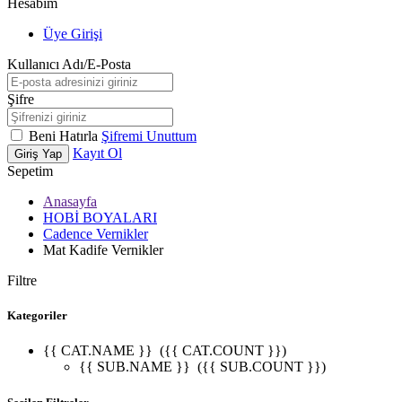
Hesabım
Üye Girişi
Kullanıcı Adı/E-Posta
Şifre
Beni Hatırla
Şifremi Unuttum
Kayıt Ol
Giriş Yap
Sepetim
Anasayfa
HOBİ BOYALARI
Cadence Vernikler
Mat Kadife Vernikler
Filtre
Kategoriler
{{ CAT.NAME }}
({{ CAT.COUNT }})
{{ SUB.NAME }}
({{ SUB.COUNT }})