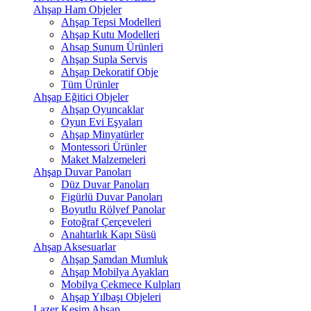
Ahşap Ham Objeler
Ahşap Tepsi Modelleri
Ahşap Kutu Modelleri
Ahsap Sunum Ürünleri
Ahşap Supla Servis
Ahşap Dekoratif Obje
Tüm Ürünler
Ahşap Eğitici Objeler
Ahşap Oyuncaklar
Oyun Evi Eşyaları
Ahşap Minyatürler
Montessori Ürünler
Maket Malzemeleri
Ahşap Duvar Panoları
Düz Duvar Panoları
Figürlü Duvar Panoları
Boyutlu Rölyef Panolar
Fotoğraf Çerçeveleri
Anahtarlık Kapı Süsü
Ahşap Aksesuarlar
Ahşap Şamdan Mumluk
Ahşap Mobilya Ayakları
Mobilya Çekmece Kulpları
Ahşap Yılbaşı Objeleri
Lazer Kesim Ahşap