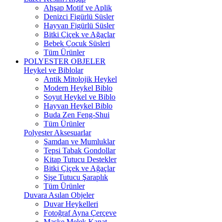
Ahşap Motif ve Aplik
Denizci Figürlü Süsler
Hayvan Figürlü Süsler
Bitki Çiçek ve Ağaçlar
Bebek Çocuk Süsleri
Tüm Ürünler
POLYESTER OBJELER
Heykel ve Biblolar
Antik Mitolojik Heykel
Modern Heykel Biblo
Soyut Heykel ve Biblo
Hayvan Heykel Biblo
Buda Zen Feng-Shui
Tüm Ürünler
Polyester Aksesuarlar
Şamdan ve Mumluklar
Tepsi Tabak Gondollar
Kitap Tutucu Destekler
Bitki Çiçek ve Ağaçlar
Şişe Tutucu Şaraplık
Tüm Ürünler
Duvara Asılan Objeler
Duvar Heykelleri
Fotoğraf Ayna Çerçeve
Maske Melek Kanat