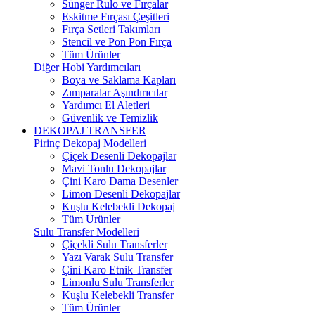
Sünger Rulo ve Fırçalar
Eskitme Fırçası Çeşitleri
Fırça Setleri Takımları
Stencil ve Pon Pon Fırça
Tüm Ürünler
Diğer Hobi Yardımcıları
Boya ve Saklama Kapları
Zımparalar Aşındırıcılar
Yardımcı El Aletleri
Güvenlik ve Temizlik
DEKOPAJ TRANSFER
Pirinç Dekopaj Modelleri
Çiçek Desenli Dekopajlar
Mavi Tonlu Dekopajlar
Çini Karo Dama Desenler
Limon Desenli Dekopajlar
Kuşlu Kelebekli Dekopaj
Tüm Ürünler
Sulu Transfer Modelleri
Çiçekli Sulu Transferler
Yazı Varak Sulu Transfer
Çini Karo Etnik Transfer
Limonlu Sulu Transferler
Kuşlu Kelebekli Transfer
Tüm Ürünler