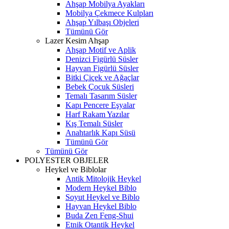
Ahşap Mobilya Ayakları
Mobilya Çekmece Kulpları
Ahşap Yılbaşı Objeleri
Tümünü Gör
Lazer Kesim Ahşap
Ahşap Motif ve Aplik
Denizci Figürlü Süsler
Hayvan Figürlü Süsler
Bitki Çiçek ve Ağaçlar
Bebek Çocuk Süsleri
Temalı Tasarım Süsler
Kapı Pencere Eşyalar
Harf Rakam Yazılar
Kış Temalı Süsler
Anahtarlık Kapı Süsü
Tümünü Gör
Tümünü Gör
POLYESTER OBJELER
Heykel ve Biblolar
Antik Mitolojik Heykel
Modern Heykel Biblo
Soyut Heykel ve Biblo
Hayvan Heykel Biblo
Buda Zen Feng-Shui
Etnik Otantik Heykel