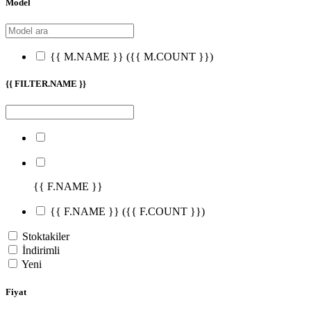
Model
{{ M.NAME }}
({{ M.COUNT }})
{{ FILTER.NAME }}
{{ F.NAME }}
{{ F.NAME }}
({{ F.COUNT }})
Stoktakiler
İndirimli
Yeni
Fiyat