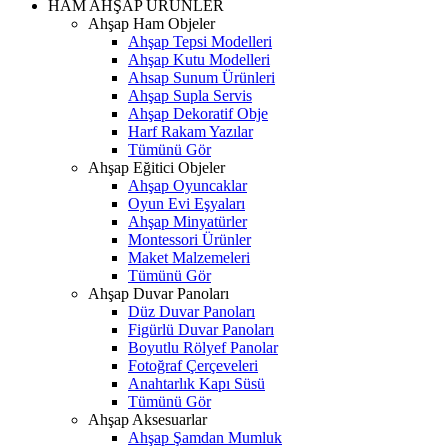
HAM AHŞAP ÜRÜNLER
Ahşap Ham Objeler
Ahşap Tepsi Modelleri
Ahşap Kutu Modelleri
Ahsap Sunum Ürünleri
Ahşap Supla Servis
Ahşap Dekoratif Obje
Harf Rakam Yazılar
Tümünü Gör
Ahşap Eğitici Objeler
Ahşap Oyuncaklar
Oyun Evi Eşyaları
Ahşap Minyatürler
Montessori Ürünler
Maket Malzemeleri
Tümünü Gör
Ahşap Duvar Panoları
Düz Duvar Panoları
Figürlü Duvar Panoları
Boyutlu Rölyef Panolar
Fotoğraf Çerçeveleri
Anahtarlık Kapı Süsü
Tümünü Gör
Ahşap Aksesuarlar
Ahşap Şamdan Mumluk