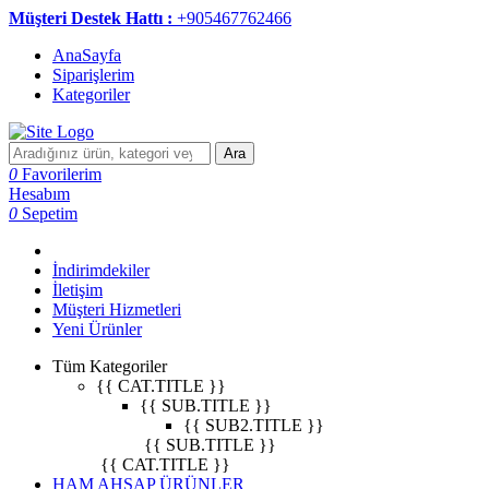
Müşteri Destek Hattı :
+905467762466
AnaSayfa
Siparişlerim
Kategoriler
Ara
0
Favorilerim
Hesabım
0
Sepetim
İndirimdekiler
İletişim
Müşteri Hizmetleri
Yeni Ürünler
Tüm Kategoriler
{{ CAT.TITLE }}
{{ SUB.TITLE }}
{{ SUB2.TITLE }}
{{ SUB.TITLE }}
{{ CAT.TITLE }}
HAM AHŞAP ÜRÜNLER