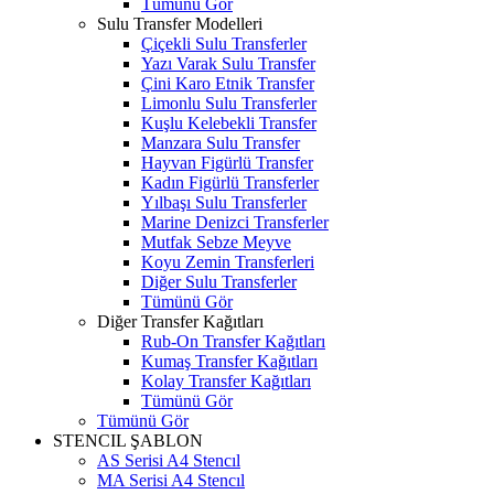
Tümünü Gör
Sulu Transfer Modelleri
Çiçekli Sulu Transferler
Yazı Varak Sulu Transfer
Çini Karo Etnik Transfer
Limonlu Sulu Transferler
Kuşlu Kelebekli Transfer
Manzara Sulu Transfer
Hayvan Figürlü Transfer
Kadın Figürlü Transferler
Yılbaşı Sulu Transferler
Marine Denizci Transferler
Mutfak Sebze Meyve
Koyu Zemin Transferleri
Diğer Sulu Transferler
Tümünü Gör
Diğer Transfer Kağıtları
Rub-On Transfer Kağıtları
Kumaş Transfer Kağıtları
Kolay Transfer Kağıtları
Tümünü Gör
Tümünü Gör
STENCIL ŞABLON
AS Serisi A4 Stencıl
MA Serisi A4 Stencıl