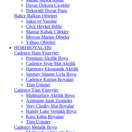
Duvar Dekoru Çiçekler
Dekoratif Duvar Pano
Bahçe Balkon Objeleri
Saksı ve Vazolar
Cüce Heykel Biblo
Mantar Kabak Çilekler
Mercan Marine Objeler
Yılbaşı Objeleri
HOBİ BOYALARI
Cadence Ham Yüzeyler
Premium Akrilik Boya
Cadence Style Mat Akrilik
Harmony Ekonomik Akrilik
Spongy Sünger Uçlu Boya
Cadence Kumaş Boyaları
Tüm Ürünler
Cadence Tüm Yüzeyler
Multisurface Akrilik Boya
Ambiante Islak Zeminler
Very Chalky Mat Boyalar
Handy Lake Vernikli Boya
Kara Tahta Boyaları
Tüm Ürünler
Cadence Metalik Boya