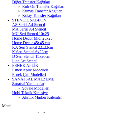
Diğer Transfer Kağıtları
Rub-On Transfer Kağıtları
Kumaş Transfer Kağıtları
Kolay Transfer Kağıtları
STENCIL ŞABLON
AS Serisi A4 Stencıl
MA Serisi A4 Stencıl
MU Seri Stencıl 10x25
Home Decor Midi 25x25
Home Decor 45x45 cm
KA Seri Stencıl 22x22cm
K Seri Stencıl 6x22cm
D Seri Stencıl 15x20cm
Line Art Stencil
ESNEK APLİK
Esnek Aplik Modelleri
Esnek Çıta Modelleri
SANATSAL MALZEME
Sanatsal Yardımcılar
Şövale Modelleri
Hobi Teknik Kırtasiye
Akrilik Marker Kalemler
Menü