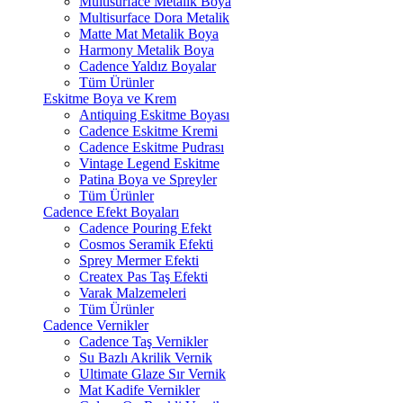
Multisurface Metalik Boya
Multisurface Dora Metalik
Matte Mat Metalik Boya
Harmony Metalik Boya
Cadence Yaldız Boyalar
Tüm Ürünler
Eskitme Boya ve Krem
Antiquing Eskitme Boyası
Cadence Eskitme Kremi
Cadence Eskitme Pudrası
Vintage Legend Eskitme
Patina Boya ve Spreyler
Tüm Ürünler
Cadence Efekt Boyaları
Cadence Pouring Efekt
Cosmos Seramik Efekti
Sprey Mermer Efekti
Createx Pas Taş Efekti
Varak Malzemeleri
Tüm Ürünler
Cadence Vernikler
Cadence Taş Vernikler
Su Bazlı Akrilik Vernik
Ultimate Glaze Sır Vernik
Mat Kadife Vernikler