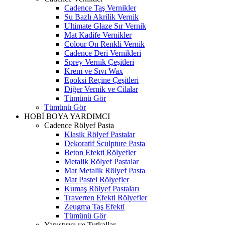
Cadence Taş Vernikler
Su Bazlı Akrilik Vernik
Ultimate Glaze Sır Vernik
Mat Kadife Vernikler
Colour On Renkli Vernik
Cadence Deri Vernikleri
Sprey Vernik Çeşitleri
Krem ve Sıvı Wax
Epoksi Reçine Çeşitleri
Diğer Vernik ve Cilalar
Tümünü Gör
Tümünü Gör
HOBİ BOYA YARDIMCI
Cadence Rölyef Pasta
Klasik Rölyef Pastalar
Dekoratif Sculpture Pasta
Beton Efekti Rölyefler
Metalik Rölyef Pastalar
Mat Metalik Rölyef Pasta
Mat Pastel Rölyefler
Kumaş Rölyef Pastaları
Traverten Efekti Rölyefler
Zeugma Taş Efekti
Tümünü Gör
Yapıştırıcı ve Tutkallar