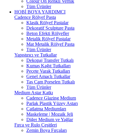
Colour On Renkli Vernik
Tüm Ürünler
HOBİ BOYA YARDIMCI
Cadence Rölyef Pasta
Klasik Rölyef Pastalar
Dekoratif Sculpture Pasta
Beton Efekti Rölyefler
Metalik Rölyef Pastalar
Mat Metalik Rölyef Pasta
Tüm Ürünler
Yapıştırıcı ve Tutkallar
Dekopaj Transfer Tutkalı
Kumaş Kağıt Tutkalları
Peçete Varak Tutkalları
Genel Amaçlı Tutkallar
Taş Cam Porselen Tutkalı
Tüm Ürünler
Medium Astar Katkı
Cadence Glazing Medium
Parlak Plastik Yüzey Astarı
Çatlatma Mediumları
Maskeleme | Mozaik Jeli
Diğer Medium ve Yağlar
Fırça ve Rulo Çeşitleri
Zemin Boya Fırçaları