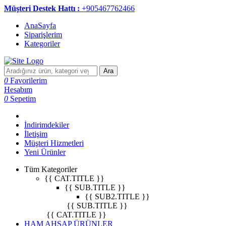
Müşteri Destek Hattı :
+905467762466
AnaSayfa
Siparişlerim
Kategoriler
Ara
0
Favorilerim
Hesabım
0
Sepetim
İndirimdekiler
İletişim
Müşteri Hizmetleri
Yeni Ürünler
Tüm Kategoriler
{{ CAT.TITLE }}
{{ SUB.TITLE }}
{{ SUB2.TITLE }}
{{ SUB.TITLE }}
{{ CAT.TITLE }}
HAM AHŞAP ÜRÜNLER