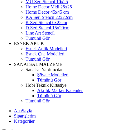
MU Seri Stencıl 10x25
Home Decor Midi 25x25
Home Decor 45x45 cm
KA Seri Stencıl 22x22cm
K Seri Stencıl 6x22cm
D Seri Stencıl 15x20cm
Line Art Stencil
Tümünü Gör
ESNEK APLİK
Esnek Aplik Modelleri
Esnek Çıta Modelleri
Tümünü Gör
SANATSAL MALZEME
Sanatsal Yardımcılar
Şövale Modelleri
Tümünü Gör
Hobi Teknik Kırtasiye
Akrilik Marker Kalemler
Tümünü Gör
Tümünü Gör
AnaSayfa
Siparişlerim
Kategoriler