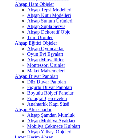
Ahşap Ham Objeler
Ahşap Tepsi Modelleri
Ahşap Kutu Modelleri
Ahsap Sunum Ürünleri
Ahşap Supla Servis
Ahşap Dekoratif Obje
Tüm Ürünler
Ahşap Eğitici Objeler
Ahşap Oyuncaklar
Oyun Evi Eşyaları
Ahşap Minyatürler
Montessori Ürünler
Maket Malzemeleri
Ahşap Duvar Panoları
Düz Duvar Panoları
Figürlü Duvar Panoları
Boyutlu Rölyef Panolar
Fotoğraf Çerçeveleri
Anahtarlık Kapı Süsü
Ahşap Aksesuarlar
Ahşap Şamdan Mumluk
Ahşap Mobilya Ayakları
Mobilya Çekmece Kulpları
Ahşap Yılbaşı Objeleri
Lazer Kesim Ahşap