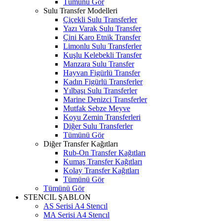
Tümünü Gör
Sulu Transfer Modelleri
Çiçekli Sulu Transferler
Yazı Varak Sulu Transfer
Çini Karo Etnik Transfer
Limonlu Sulu Transferler
Kuşlu Kelebekli Transfer
Manzara Sulu Transfer
Hayvan Figürlü Transfer
Kadın Figürlü Transferler
Yılbaşı Sulu Transferler
Marine Denizci Transferler
Mutfak Sebze Meyve
Koyu Zemin Transferleri
Diğer Sulu Transferler
Tümünü Gör
Diğer Transfer Kağıtları
Rub-On Transfer Kağıtları
Kumaş Transfer Kağıtları
Kolay Transfer Kağıtları
Tümünü Gör
Tümünü Gör
STENCIL ŞABLON
AS Serisi A4 Stencıl
MA Serisi A4 Stencıl