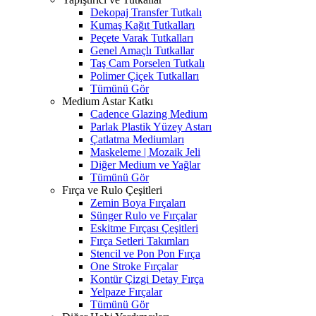
Dekopaj Transfer Tutkalı
Kumaş Kağıt Tutkalları
Peçete Varak Tutkalları
Genel Amaçlı Tutkallar
Taş Cam Porselen Tutkalı
Polimer Çiçek Tutkalları
Tümünü Gör
Medium Astar Katkı
Cadence Glazing Medium
Parlak Plastik Yüzey Astarı
Çatlatma Mediumları
Maskeleme | Mozaik Jeli
Diğer Medium ve Yağlar
Tümünü Gör
Fırça ve Rulo Çeşitleri
Zemin Boya Fırçaları
Sünger Rulo ve Fırçalar
Eskitme Fırçası Çeşitleri
Fırça Setleri Takımları
Stencil ve Pon Pon Fırça
One Stroke Fırçalar
Kontür Çizgi Detay Fırça
Yelpaze Fırçalar
Tümünü Gör