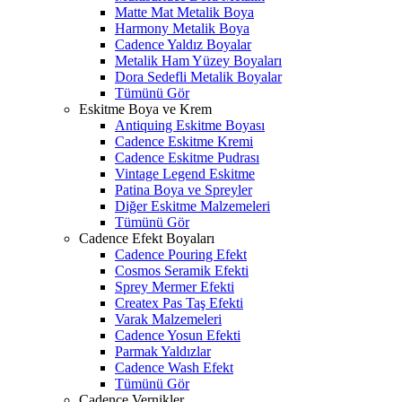
Matte Mat Metalik Boya
Harmony Metalik Boya
Cadence Yaldız Boyalar
Metalik Ham Yüzey Boyaları
Dora Sedefli Metalik Boyalar
Tümünü Gör
Eskitme Boya ve Krem
Antiquing Eskitme Boyası
Cadence Eskitme Kremi
Cadence Eskitme Pudrası
Vintage Legend Eskitme
Patina Boya ve Spreyler
Diğer Eskitme Malzemeleri
Tümünü Gör
Cadence Efekt Boyaları
Cadence Pouring Efekt
Cosmos Seramik Efekti
Sprey Mermer Efekti
Createx Pas Taş Efekti
Varak Malzemeleri
Cadence Yosun Efekti
Parmak Yaldızlar
Cadence Wash Efekt
Tümünü Gör
Cadence Vernikler