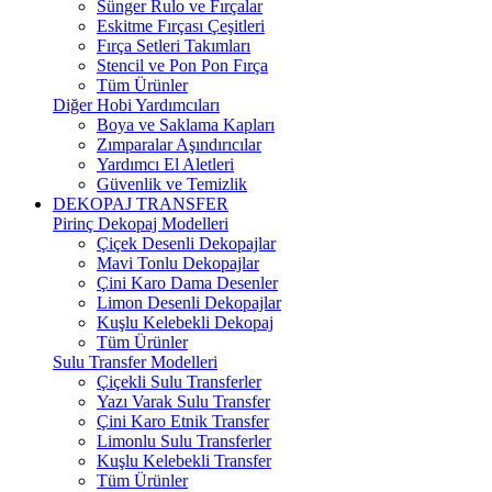
Sünger Rulo ve Fırçalar
Eskitme Fırçası Çeşitleri
Fırça Setleri Takımları
Stencil ve Pon Pon Fırça
Tüm Ürünler
Diğer Hobi Yardımcıları
Boya ve Saklama Kapları
Zımparalar Aşındırıcılar
Yardımcı El Aletleri
Güvenlik ve Temizlik
DEKOPAJ TRANSFER
Pirinç Dekopaj Modelleri
Çiçek Desenli Dekopajlar
Mavi Tonlu Dekopajlar
Çini Karo Dama Desenler
Limon Desenli Dekopajlar
Kuşlu Kelebekli Dekopaj
Tüm Ürünler
Sulu Transfer Modelleri
Çiçekli Sulu Transferler
Yazı Varak Sulu Transfer
Çini Karo Etnik Transfer
Limonlu Sulu Transferler
Kuşlu Kelebekli Transfer
Tüm Ürünler