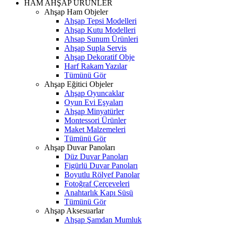
HAM AHŞAP ÜRÜNLER
Ahşap Ham Objeler
Ahşap Tepsi Modelleri
Ahşap Kutu Modelleri
Ahsap Sunum Ürünleri
Ahşap Supla Servis
Ahşap Dekoratif Obje
Harf Rakam Yazılar
Tümünü Gör
Ahşap Eğitici Objeler
Ahşap Oyuncaklar
Oyun Evi Eşyaları
Ahşap Minyatürler
Montessori Ürünler
Maket Malzemeleri
Tümünü Gör
Ahşap Duvar Panoları
Düz Duvar Panoları
Figürlü Duvar Panoları
Boyutlu Rölyef Panolar
Fotoğraf Çerçeveleri
Anahtarlık Kapı Süsü
Tümünü Gör
Ahşap Aksesuarlar
Ahşap Şamdan Mumluk