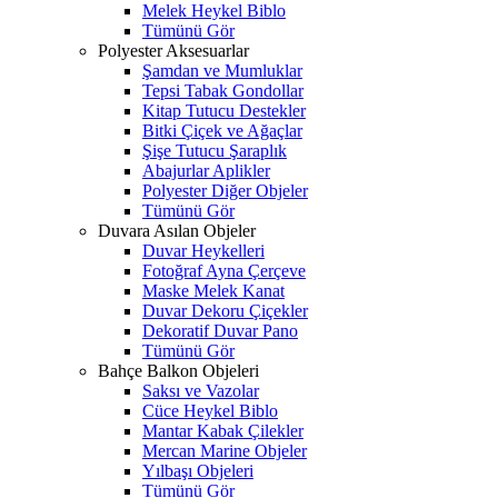
Melek Heykel Biblo
Tümünü Gör
Polyester Aksesuarlar
Şamdan ve Mumluklar
Tepsi Tabak Gondollar
Kitap Tutucu Destekler
Bitki Çiçek ve Ağaçlar
Şişe Tutucu Şaraplık
Abajurlar Aplikler
Polyester Diğer Objeler
Tümünü Gör
Duvara Asılan Objeler
Duvar Heykelleri
Fotoğraf Ayna Çerçeve
Maske Melek Kanat
Duvar Dekoru Çiçekler
Dekoratif Duvar Pano
Tümünü Gör
Bahçe Balkon Objeleri
Saksı ve Vazolar
Cüce Heykel Biblo
Mantar Kabak Çilekler
Mercan Marine Objeler
Yılbaşı Objeleri
Tümünü Gör