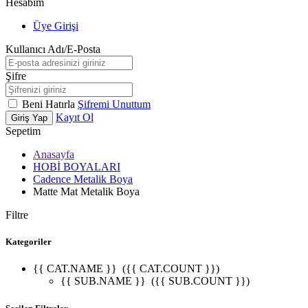
Hesabım
Üye Girişi
Kullanıcı Adı/E-Posta
Şifre
Beni Hatırla
Şifremi Unuttum
Kayıt Ol
Giriş Yap
Sepetim
Anasayfa
HOBİ BOYALARI
Cadence Metalik Boya
Matte Mat Metalik Boya
Filtre
Kategoriler
{{ CAT.NAME }}
({{ CAT.COUNT }})
{{ SUB.NAME }}
({{ SUB.COUNT }})