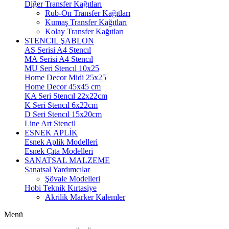
Diğer Transfer Kağıtları
Rub-On Transfer Kağıtları
Kumaş Transfer Kağıtları
Kolay Transfer Kağıtları
STENCIL ŞABLON
AS Serisi A4 Stencıl
MA Serisi A4 Stencıl
MU Seri Stencıl 10x25
Home Decor Midi 25x25
Home Decor 45x45 cm
KA Seri Stencıl 22x22cm
K Seri Stencıl 6x22cm
D Seri Stencıl 15x20cm
Line Art Stencil
ESNEK APLİK
Esnek Aplik Modelleri
Esnek Çıta Modelleri
SANATSAL MALZEME
Sanatsal Yardımcılar
Şövale Modelleri
Hobi Teknik Kırtasiye
Akrilik Marker Kalemler
Menü