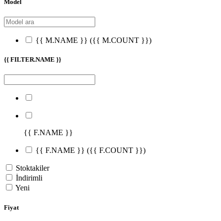
Model
{{ M.NAME }}
({{ M.COUNT }})
{{ FILTER.NAME }}
{{ F.NAME }}
{{ F.NAME }}
({{ F.COUNT }})
Stoktakiler
İndirimli
Yeni
Fiyat