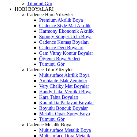
Tümünü Gör
HOBİ BOYALARI
Cadence Ham Yüzeyler
Premium Akrilik Boya
Cadence Style Mat Akrilik
Harmony Ekonomik Akrilik
Spongy Sünger Uçlu Boya
Cadence Kumaş Boyaları
Cadence Deri Boyaları
Cam Vitray Kontür Boyalar
Öğrenci Boya Setleri
Tümünü Gör
Cadence Tüm Yüzeyler
Multisurface Akrilik Boya
Ambiante Islak Zeminler
Very Chalky Mat Boyalar
Handy Lake Vernikli Boya
Kara Tahta Boyaları
Karanlıkta Parlayan Boyalar
Boyutlu Boncuk Boyalar
Metalik Opak Sprey Boya
Tümünü Gör
Cadence Metalik Boya
Multisurface Metalik Boya
Multisurface Dora Metalik