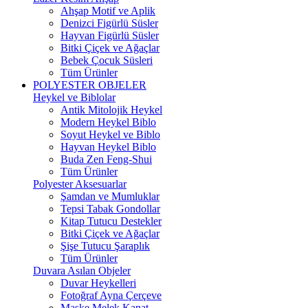
Ahşap Motif ve Aplik
Denizci Figürlü Süsler
Hayvan Figürlü Süsler
Bitki Çiçek ve Ağaçlar
Bebek Çocuk Süsleri
Tüm Ürünler
POLYESTER OBJELER
Heykel ve Biblolar
Antik Mitolojik Heykel
Modern Heykel Biblo
Soyut Heykel ve Biblo
Hayvan Heykel Biblo
Buda Zen Feng-Shui
Tüm Ürünler
Polyester Aksesuarlar
Şamdan ve Mumluklar
Tepsi Tabak Gondollar
Kitap Tutucu Destekler
Bitki Çiçek ve Ağaçlar
Şişe Tutucu Şaraplık
Tüm Ürünler
Duvara Asılan Objeler
Duvar Heykelleri
Fotoğraf Ayna Çerçeve
Maske Melek Kanat