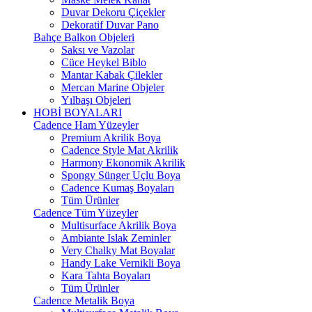
Duvar Dekoru Çiçekler
Dekoratif Duvar Pano
Bahçe Balkon Objeleri
Saksı ve Vazolar
Cüce Heykel Biblo
Mantar Kabak Çilekler
Mercan Marine Objeler
Yılbaşı Objeleri
HOBİ BOYALARI
Cadence Ham Yüzeyler
Premium Akrilik Boya
Cadence Style Mat Akrilik
Harmony Ekonomik Akrilik
Spongy Sünger Uçlu Boya
Cadence Kumaş Boyaları
Tüm Ürünler
Cadence Tüm Yüzeyler
Multisurface Akrilik Boya
Ambiante Islak Zeminler
Very Chalky Mat Boyalar
Handy Lake Vernikli Boya
Kara Tahta Boyaları
Tüm Ürünler
Cadence Metalik Boya