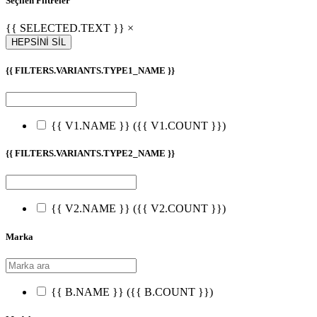
Seçilen Filtreler
{{ SELECTED.TEXT }} ×
HEPSİNİ SİL
{{ FILTERS.VARIANTS.TYPE1_NAME }}
{{ V1.NAME }}
({{ V1.COUNT }})
{{ FILTERS.VARIANTS.TYPE2_NAME }}
{{ V2.NAME }}
({{ V2.COUNT }})
Marka
{{ B.NAME }}
({{ B.COUNT }})