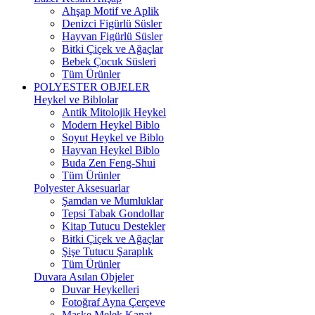
Ahşap Motif ve Aplik
Denizci Figürlü Süsler
Hayvan Figürlü Süsler
Bitki Çiçek ve Ağaçlar
Bebek Çocuk Süsleri
Tüm Ürünler
POLYESTER OBJELER
Heykel ve Biblolar
Antik Mitolojik Heykel
Modern Heykel Biblo
Soyut Heykel ve Biblo
Hayvan Heykel Biblo
Buda Zen Feng-Shui
Tüm Ürünler
Polyester Aksesuarlar
Şamdan ve Mumluklar
Tepsi Tabak Gondollar
Kitap Tutucu Destekler
Bitki Çiçek ve Ağaçlar
Şişe Tutucu Şaraplık
Tüm Ürünler
Duvara Asılan Objeler
Duvar Heykelleri
Fotoğraf Ayna Çerçeve
Maske Melek Kanat