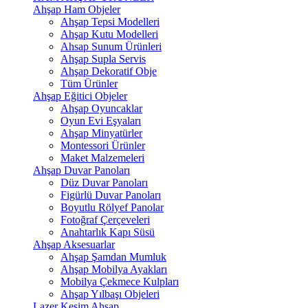
Ahşap Ham Objeler
Ahşap Tepsi Modelleri
Ahşap Kutu Modelleri
Ahsap Sunum Ürünleri
Ahşap Supla Servis
Ahşap Dekoratif Obje
Tüm Ürünler
Ahşap Eğitici Objeler
Ahşap Oyuncaklar
Oyun Evi Eşyaları
Ahşap Minyatürler
Montessori Ürünler
Maket Malzemeleri
Ahşap Duvar Panoları
Düz Duvar Panoları
Figürlü Duvar Panoları
Boyutlu Rölyef Panolar
Fotoğraf Çerçeveleri
Anahtarlık Kapı Süsü
Ahşap Aksesuarlar
Ahşap Şamdan Mumluk
Ahşap Mobilya Ayakları
Mobilya Çekmece Kulpları
Ahşap Yılbaşı Objeleri
Lazer Kesim Ahşap