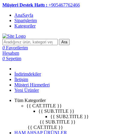
Müşteri Destek Hattı :
+905467762466
AnaSayfa
Siparişlerim
Kategoriler
Ara
0
Favorilerim
Hesabım
0
Sepetim
İndirimdekiler
İletişim
Müşteri Hizmetleri
Yeni Ürünler
Tüm Kategoriler
{{ CAT.TITLE }}
{{ SUB.TITLE }}
{{ SUB2.TITLE }}
{{ SUB.TITLE }}
{{ CAT.TITLE }}
HAM AHŞAP ÜRÜNLER