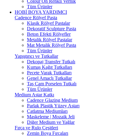
Colour On Renkli Vernik
Tüm Ürünler
HOBİ BOYA YARDIMCI
Cadence Rölyef Pasta
Klasik Rölyef Pastalar
Dekoratif Sculpture Pasta
Beton Efekti Rölyefler
Metalik Rölyef Pastalar
Mat Metalik Rölyef Pasta
Tüm Ürünler
Yapıştırıcı ve Tutkallar
Dekopaj Transfer Tutkalı
Kumaş Kağıt Tutkalları
Peçete Varak Tutkalları
Genel Amaçlı Tutkallar
Taş Cam Porselen Tutkalı
Tüm Ürünler
Medium Astar Katkı
Cadence Glazing Medium
Parlak Plastik Yüzey Astarı
Çatlatma Mediumları
Maskeleme | Mozaik Jeli
Diğer Medium ve Yağlar
Fırça ve Rulo Çeşitleri
Zemin Boya Fırçaları