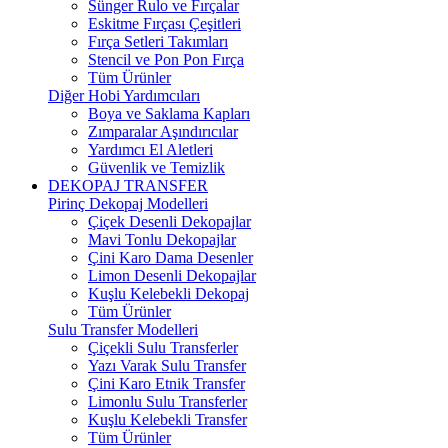
Sünger Rulo ve Fırçalar
Eskitme Fırçası Çeşitleri
Fırça Setleri Takımları
Stencil ve Pon Pon Fırça
Tüm Ürünler
Diğer Hobi Yardımcıları
Boya ve Saklama Kapları
Zımparalar Aşındırıcılar
Yardımcı El Aletleri
Güvenlik ve Temizlik
DEKOPAJ TRANSFER
Pirinç Dekopaj Modelleri
Çiçek Desenli Dekopajlar
Mavi Tonlu Dekopajlar
Çini Karo Dama Desenler
Limon Desenli Dekopajlar
Kuşlu Kelebekli Dekopaj
Tüm Ürünler
Sulu Transfer Modelleri
Çiçekli Sulu Transferler
Yazı Varak Sulu Transfer
Çini Karo Etnik Transfer
Limonlu Sulu Transferler
Kuşlu Kelebekli Transfer
Tüm Ürünler