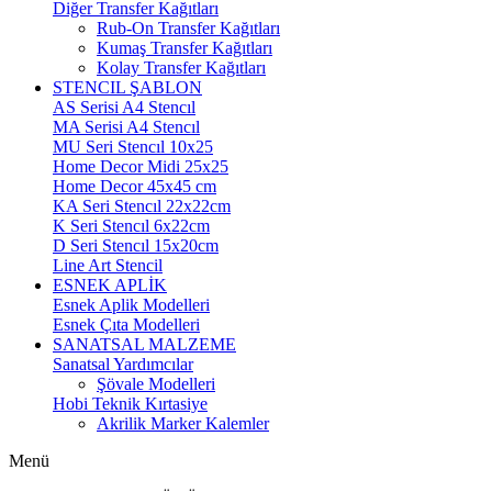
Diğer Transfer Kağıtları
Rub-On Transfer Kağıtları
Kumaş Transfer Kağıtları
Kolay Transfer Kağıtları
STENCIL ŞABLON
AS Serisi A4 Stencıl
MA Serisi A4 Stencıl
MU Seri Stencıl 10x25
Home Decor Midi 25x25
Home Decor 45x45 cm
KA Seri Stencıl 22x22cm
K Seri Stencıl 6x22cm
D Seri Stencıl 15x20cm
Line Art Stencil
ESNEK APLİK
Esnek Aplik Modelleri
Esnek Çıta Modelleri
SANATSAL MALZEME
Sanatsal Yardımcılar
Şövale Modelleri
Hobi Teknik Kırtasiye
Akrilik Marker Kalemler
Menü