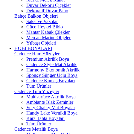
Duvar Dekoru Çiçekler
Dekoratif Duvar Pano
Bahçe Balkon Objeleri
Saksı ve Vazolar
Cüce Heykel Biblo
Mantar Kabak Çilekler
Mercan Marine Objeler
Yılbaşı Objeleri
HOBİ BOYALARI
Cadence Ham Yüzeyler
Premium Akrilik Boya
Cadence Style Mat Akrilik
Harmony Ekonomik Akrilik
Spongy Sünger Uçlu Boya
Cadence Kumaş Boyaları
Tüm Ürünler
Cadence Tüm Yüzeyler
Multisurface Akrilik Boya
Ambiante Islak Zeminler
Very Chalky Mat Boyalar
Handy Lake Vernikli Boya
Kara Tahta Boyaları
Tüm Ürünler
Cadence Metalik Boya