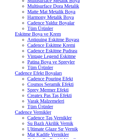
Multisurface Metalik Boya
Multisurface Dora Metalik
Matte Mat Metalik Boya
Harmony Metalik Boya
Cadence Yaldız Boyalar
Tüm Ürünler
Eskitme Boya ve Krem
Antiquing Eskitme Boyası
Cadence Eskitme Kremi
Cadence Eskitme Pudrası
Vintage Legend Eskitme
Patina Boya ve Spreyler
Tüm Ürünler
Cadence Efekt Boyaları
Cadence Pouring Efekt
Cosmos Seramik Efekti
Sprey Mermer Efekti
Createx Pas Taş Efekti
Varak Malzemeleri
Tüm Ürünler
Cadence Vernikler
Cadence Taş Vernikler
Su Bazlı Akrilik Vernik
Ultimate Glaze Sır Vernik
Mat Kadife Vernikler