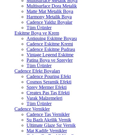
Multisurface Metalik Boya
Multisurface Dora Metalik
Matte Mat Metalik Boya
Harmony Metalik Boya
Cadence Yaldız Boyalar
Tüm Ürünler
Eskitme Boya ve Krem
Antiquing Eskitme Boyası
Cadence Eskitme Kremi
Cadence Eskitme Pudrası
Vintage Legend Eskitme
Patina Boya ve Spreyler
Tüm Ürünler
Cadence Efekt Boyaları
Cadence Pouring Efekt
Cosmos Seramik Efekti
Sprey Mermer Efekti
Createx Pas Taş Efekti
Varak Malzemeleri
Tüm Ürünler
Cadence Vernikler
Cadence Taş Vernikler
Su Bazlı Akrilik Vernik
Ultimate Glaze Sır Vernik
Mat Kadife Vernikler