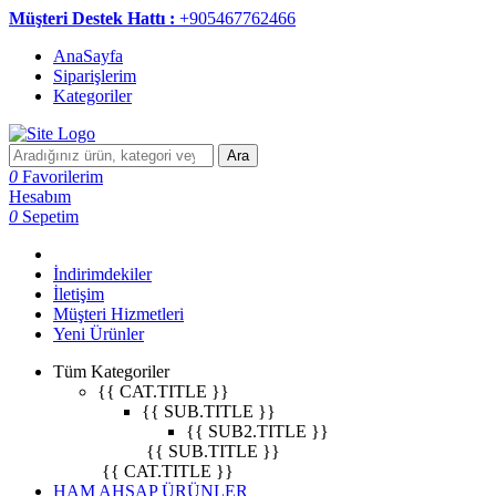
Müşteri Destek Hattı :
+905467762466
AnaSayfa
Siparişlerim
Kategoriler
Ara
0
Favorilerim
Hesabım
0
Sepetim
İndirimdekiler
İletişim
Müşteri Hizmetleri
Yeni Ürünler
Tüm Kategoriler
{{ CAT.TITLE }}
{{ SUB.TITLE }}
{{ SUB2.TITLE }}
{{ SUB.TITLE }}
{{ CAT.TITLE }}
HAM AHŞAP ÜRÜNLER