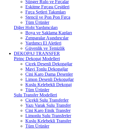
Sünger Rulo ve Fırçalar
Eskitme Fırçası Çeşitleri
Fırça Setleri Takımları
Stencil ve Pon Pon Fırça
Tüm Ürünler
Diğer Hobi Yardımcıları
Boya ve Saklama Kapları
Zımparalar Aşındırıcılar
Yardımcı El Aletleri
Güvenlik ve Temizlik
DEKOPAJ TRANSFER
Pirinç Dekopaj Modelleri
Çiçek Desenli Dekopajlar
Mavi Tonlu Dekopajlar
Çini Karo Dama Desenler
Limon Desenli Dekopajlar
Kuşlu Kelebekli Dekopaj
Tüm Ürünler
Sulu Transfer Modelleri
Çiçekli Sulu Transferler
Yazı Varak Sulu Transfer
Çini Karo Etnik Transfer
Limonlu Sulu Transferler
Kuşlu Kelebekli Transfer
Tüm Ürünler