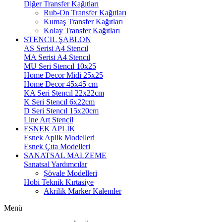
Diğer Transfer Kağıtları
Rub-On Transfer Kağıtları
Kumaş Transfer Kağıtları
Kolay Transfer Kağıtları
STENCIL ŞABLON
AS Serisi A4 Stencıl
MA Serisi A4 Stencıl
MU Seri Stencıl 10x25
Home Decor Midi 25x25
Home Decor 45x45 cm
KA Seri Stencıl 22x22cm
K Seri Stencıl 6x22cm
D Seri Stencıl 15x20cm
Line Art Stencil
ESNEK APLİK
Esnek Aplik Modelleri
Esnek Çıta Modelleri
SANATSAL MALZEME
Sanatsal Yardımcılar
Şövale Modelleri
Hobi Teknik Kırtasiye
Akrilik Marker Kalemler
Menü