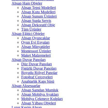
Ahşap Ham Objeler
Ahşap Tepsi Modelleri
Ahşap Kutu Modelleri
Ahsap Sunum Ürünleri
Ahşap Supla Servis
Ahşap Dekoratif Obje
Tüm Ürünler
Ahşap Eğitici Objeler
Ahşap Oyuncaklar
Oyun Evi Eşyaları
Ahşap Minyatürler
Montessori Ürünler
Maket Malzemeleri
Ahşap Duvar Panoları
Düz Duvar Panoları
Figürlü Duvar Panoları
Boyutlu Rölyef Panolar
Fotoğraf Çerçeveleri
Anahtarlık Kapı Süsü
Ahşap Aksesuarlar
Ahşap Şamdan Mumluk
Ahşap Mobilya Ayakları
Mobilya Çekmece Kulpları
Ahşap Yılbaşı Objeleri
Lazer Kesim Ahşap