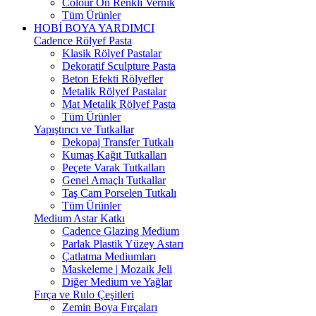
Colour On Renkli Vernik
Tüm Ürünler
HOBİ BOYA YARDIMCI
Cadence Rölyef Pasta
Klasik Rölyef Pastalar
Dekoratif Sculpture Pasta
Beton Efekti Rölyefler
Metalik Rölyef Pastalar
Mat Metalik Rölyef Pasta
Tüm Ürünler
Yapıştırıcı ve Tutkallar
Dekopaj Transfer Tutkalı
Kumaş Kağıt Tutkalları
Peçete Varak Tutkalları
Genel Amaçlı Tutkallar
Taş Cam Porselen Tutkalı
Tüm Ürünler
Medium Astar Katkı
Cadence Glazing Medium
Parlak Plastik Yüzey Astarı
Çatlatma Mediumları
Maskeleme | Mozaik Jeli
Diğer Medium ve Yağlar
Fırça ve Rulo Çeşitleri
Zemin Boya Fırçaları