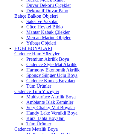
Duvar Dekoru Çiçekler
Dekoratif Duvar Pano
Bahçe Balkon Objeleri
Saksı ve Vazolar
Cüce Heykel Biblo
Mantar Kabak Çilekler
Mercan Marine Objeler
Yılbaşı Objeleri
HOBİ BOYALARI
Cadence Ham Yüzeyler
Premium Akrilik Boya
Cadence Style Mat Akrilik
Harmony Ekonomik Akrilik
Spongy Sünger Uçlu Boya
Cadence Kumaş Boyaları
Tüm Ürünler
Cadence Tüm Yüzeyler
Multisurface Akrilik Boya
Ambiante Islak Zeminler
Very Chalky Mat Boyalar
Handy Lake Vernikli Boya
Kara Tahta Boyaları
Tüm Ürünler
Cadence Metalik Boya