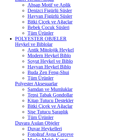
Ahşap Motif ve Aplik
Denizci Figürlü Süsler
Hayvan Figürlü Süsler
Bitki Çiçek ve Ağaçlar
Bebek Çocuk Süsleri
Tüm Ürünler
POLYESTER OBJELER
Heykel ve Biblolar
Antik Mitolojik Heykel
Modern Heykel Biblo
Soyut Heykel ve Biblo
Hayvan Heykel Biblo
Buda Zen Feng-Shui
Tüm Ürünler
Polyester Aksesuarlar
Şamdan ve Mumluklar
Tepsi Tabak Gondollar
Kitap Tutucu Destekler
Bitki Çiçek ve Ağaçlar
Şişe Tutucu Şaraplık
Tüm Ürünler
Duvara Asılan Objeler
Duvar Heykelleri
Fotoğraf Ayna Çerçeve
Maske Melek Kanat