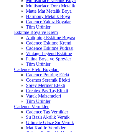
Multisurface Metalik Boya
Multisurface Dora Metalik
Matte Mat Metalik Boya
Harmony Metalik Boya
Cadence Yaldız Boyalar
Tüm Ürünler
Eskitme Boya ve Krem
Antiquing Eskitme Boyası
Cadence Eskitme Kremi
Cadence Eskitme Pudrası
Vintage Legend Eskitme
Patina Boya ve Spreyler
Tüm Ürünler
Cadence Efekt Boyaları
Cadence Pouring Efekt
Cosmos Seramik Efekti
Sprey Mermer Efekti
Createx Pas Taş Efekti
Varak Malzemeleri
Tüm Ürünler
Cadence Vernikler
Cadence Taş Vernikler
Su Bazlı Akrilik Vernik
Ultimate Glaze Sır Vernik
Mat Kadife Vernikler