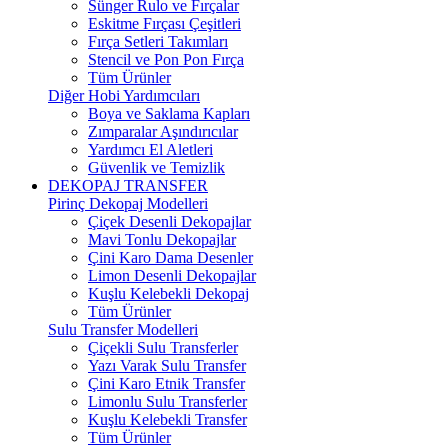
Sünger Rulo ve Fırçalar
Eskitme Fırçası Çeşitleri
Fırça Setleri Takımları
Stencil ve Pon Pon Fırça
Tüm Ürünler
Diğer Hobi Yardımcıları
Boya ve Saklama Kapları
Zımparalar Aşındırıcılar
Yardımcı El Aletleri
Güvenlik ve Temizlik
DEKOPAJ TRANSFER
Pirinç Dekopaj Modelleri
Çiçek Desenli Dekopajlar
Mavi Tonlu Dekopajlar
Çini Karo Dama Desenler
Limon Desenli Dekopajlar
Kuşlu Kelebekli Dekopaj
Tüm Ürünler
Sulu Transfer Modelleri
Çiçekli Sulu Transferler
Yazı Varak Sulu Transfer
Çini Karo Etnik Transfer
Limonlu Sulu Transferler
Kuşlu Kelebekli Transfer
Tüm Ürünler