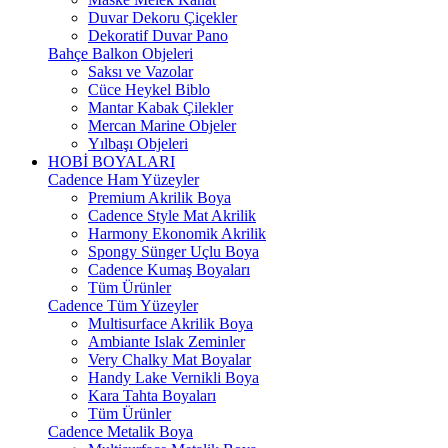
Duvar Dekoru Çiçekler
Dekoratif Duvar Pano
Bahçe Balkon Objeleri
Saksı ve Vazolar
Cüce Heykel Biblo
Mantar Kabak Çilekler
Mercan Marine Objeler
Yılbaşı Objeleri
HOBİ BOYALARI
Cadence Ham Yüzeyler
Premium Akrilik Boya
Cadence Style Mat Akrilik
Harmony Ekonomik Akrilik
Spongy Sünger Uçlu Boya
Cadence Kumaş Boyaları
Tüm Ürünler
Cadence Tüm Yüzeyler
Multisurface Akrilik Boya
Ambiante Islak Zeminler
Very Chalky Mat Boyalar
Handy Lake Vernikli Boya
Kara Tahta Boyaları
Tüm Ürünler
Cadence Metalik Boya