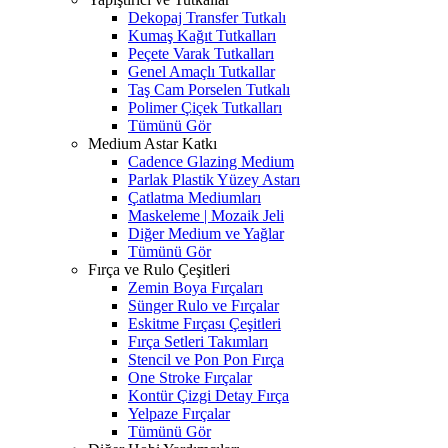
Dekopaj Transfer Tutkalı
Kumaş Kağıt Tutkalları
Peçete Varak Tutkalları
Genel Amaçlı Tutkallar
Taş Cam Porselen Tutkalı
Polimer Çiçek Tutkalları
Tümünü Gör
Medium Astar Katkı
Cadence Glazing Medium
Parlak Plastik Yüzey Astarı
Çatlatma Mediumları
Maskeleme | Mozaik Jeli
Diğer Medium ve Yağlar
Tümünü Gör
Fırça ve Rulo Çeşitleri
Zemin Boya Fırçaları
Sünger Rulo ve Fırçalar
Eskitme Fırçası Çeşitleri
Fırça Setleri Takımları
Stencil ve Pon Pon Fırça
One Stroke Fırçalar
Kontür Çizgi Detay Fırça
Yelpaze Fırçalar
Tümünü Gör