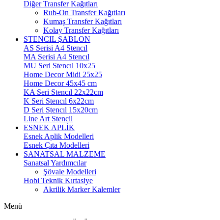
Diğer Transfer Kağıtları
Rub-On Transfer Kağıtları
Kumaş Transfer Kağıtları
Kolay Transfer Kağıtları
STENCIL ŞABLON
AS Serisi A4 Stencıl
MA Serisi A4 Stencıl
MU Seri Stencıl 10x25
Home Decor Midi 25x25
Home Decor 45x45 cm
KA Seri Stencıl 22x22cm
K Seri Stencıl 6x22cm
D Seri Stencıl 15x20cm
Line Art Stencil
ESNEK APLİK
Esnek Aplik Modelleri
Esnek Çıta Modelleri
SANATSAL MALZEME
Sanatsal Yardımcılar
Şövale Modelleri
Hobi Teknik Kırtasiye
Akrilik Marker Kalemler
Menü