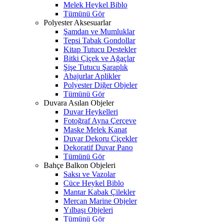
Melek Heykel Biblo
Tümünü Gör
Polyester Aksesuarlar
Şamdan ve Mumluklar
Tepsi Tabak Gondollar
Kitap Tutucu Destekler
Bitki Çiçek ve Ağaçlar
Şişe Tutucu Şaraplık
Abajurlar Aplikler
Polyester Diğer Objeler
Tümünü Gör
Duvara Asılan Objeler
Duvar Heykelleri
Fotoğraf Ayna Çerçeve
Maske Melek Kanat
Duvar Dekoru Çiçekler
Dekoratif Duvar Pano
Tümünü Gör
Bahçe Balkon Objeleri
Saksı ve Vazolar
Cüce Heykel Biblo
Mantar Kabak Çilekler
Mercan Marine Objeler
Yılbaşı Objeleri
Tümünü Gör