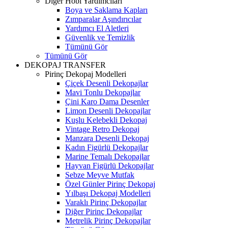
Diğer Hobi Yardımcıları
Boya ve Saklama Kapları
Zımparalar Aşındırıcılar
Yardımcı El Aletleri
Güvenlik ve Temizlik
Tümünü Gör
Tümünü Gör
DEKOPAJ TRANSFER
Pirinç Dekopaj Modelleri
Çiçek Desenli Dekopajlar
Mavi Tonlu Dekopajlar
Çini Karo Dama Desenler
Limon Desenli Dekopajlar
Kuşlu Kelebekli Dekopaj
Vintage Retro Dekopaj
Manzara Desenli Dekopaj
Kadın Figürlü Dekopajlar
Marine Temalı Dekopajlar
Hayvan Figürlü Dekopajlar
Sebze Meyve Mutfak
Özel Günler Pirinç Dekopaj
Yılbaşı Dekopaj Modelleri
Varaklı Pirinç Dekopajlar
Diğer Pirinç Dekopajlar
Metrelik Pirinç Dekopajlar