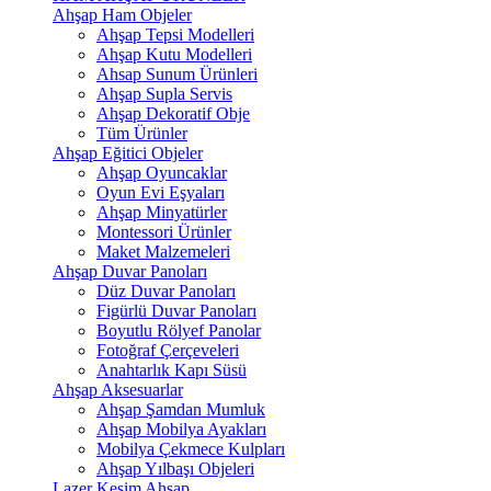
Ahşap Ham Objeler
Ahşap Tepsi Modelleri
Ahşap Kutu Modelleri
Ahsap Sunum Ürünleri
Ahşap Supla Servis
Ahşap Dekoratif Obje
Tüm Ürünler
Ahşap Eğitici Objeler
Ahşap Oyuncaklar
Oyun Evi Eşyaları
Ahşap Minyatürler
Montessori Ürünler
Maket Malzemeleri
Ahşap Duvar Panoları
Düz Duvar Panoları
Figürlü Duvar Panoları
Boyutlu Rölyef Panolar
Fotoğraf Çerçeveleri
Anahtarlık Kapı Süsü
Ahşap Aksesuarlar
Ahşap Şamdan Mumluk
Ahşap Mobilya Ayakları
Mobilya Çekmece Kulpları
Ahşap Yılbaşı Objeleri
Lazer Kesim Ahşap