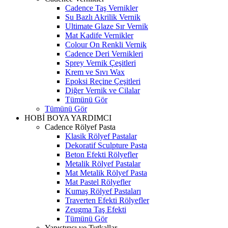
Cadence Taş Vernikler
Su Bazlı Akrilik Vernik
Ultimate Glaze Sır Vernik
Mat Kadife Vernikler
Colour On Renkli Vernik
Cadence Deri Vernikleri
Sprey Vernik Çeşitleri
Krem ve Sıvı Wax
Epoksi Reçine Çeşitleri
Diğer Vernik ve Cilalar
Tümünü Gör
Tümünü Gör
HOBİ BOYA YARDIMCI
Cadence Rölyef Pasta
Klasik Rölyef Pastalar
Dekoratif Sculpture Pasta
Beton Efekti Rölyefler
Metalik Rölyef Pastalar
Mat Metalik Rölyef Pasta
Mat Pastel Rölyefler
Kumaş Rölyef Pastaları
Traverten Efekti Rölyefler
Zeugma Taş Efekti
Tümünü Gör
Yapıştırıcı ve Tutkallar