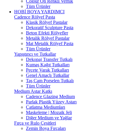
Colour On Renkli Vernik
Tüm Ürünler
HOBİ BOYA YARDIMCI
Cadence Rölyef Pasta
Klasik Rölyef Pastalar
Dekoratif Sculpture Pasta
Beton Efekti Rölyefler
Metalik Rölyef Pastalar
Mat Metalik Rölyef Pasta
Tüm Ürünler
Yapıştırıcı ve Tutkallar
Dekopaj Transfer Tutkalı
Kumaş Kağıt Tutkalları
Peçete Varak Tutkalları
Genel Amaçlı Tutkallar
Taş Cam Porselen Tutkalı
Tüm Ürünler
Medium Astar Katkı
Cadence Glazing Medium
Parlak Plastik Yüzey Astarı
Çatlatma Mediumları
Maskeleme | Mozaik Jeli
Diğer Medium ve Yağlar
Fırça ve Rulo Çeşitleri
Zemin Boya Fırçaları