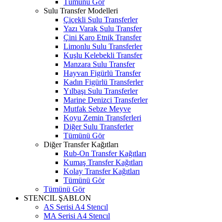
Tümünü Gör
Sulu Transfer Modelleri
Çiçekli Sulu Transferler
Yazı Varak Sulu Transfer
Çini Karo Etnik Transfer
Limonlu Sulu Transferler
Kuşlu Kelebekli Transfer
Manzara Sulu Transfer
Hayvan Figürlü Transfer
Kadın Figürlü Transferler
Yılbaşı Sulu Transferler
Marine Denizci Transferler
Mutfak Sebze Meyve
Koyu Zemin Transferleri
Diğer Sulu Transferler
Tümünü Gör
Diğer Transfer Kağıtları
Rub-On Transfer Kağıtları
Kumaş Transfer Kağıtları
Kolay Transfer Kağıtları
Tümünü Gör
Tümünü Gör
STENCIL ŞABLON
AS Serisi A4 Stencıl
MA Serisi A4 Stencıl