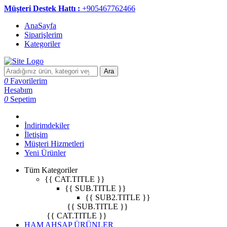
Müşteri Destek Hattı :
+905467762466
AnaSayfa
Siparişlerim
Kategoriler
Ara
0
Favorilerim
Hesabım
0
Sepetim
İndirimdekiler
İletişim
Müşteri Hizmetleri
Yeni Ürünler
Tüm Kategoriler
{{ CAT.TITLE }}
{{ SUB.TITLE }}
{{ SUB2.TITLE }}
{{ SUB.TITLE }}
{{ CAT.TITLE }}
HAM AHŞAP ÜRÜNLER