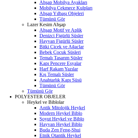
Ahşap Mobilya Ayakları
Mobilya Çekmece Kulpları
Ahşap Yılbaşı Objeleri
Tümünü Gör
Lazer Kesim Ahşap
Ahşap Motif ve Aplik
Denizci Figürlü Süsler
Hayvan Figürlü Süsler
Bitki Çiçek ve Ağaçlar
Bebek Çocuk Süsleri
Temalı Tasarım Süsler
Kapı Pencere Eşyalar
Harf Rakam Yazılar
Kış Temalı Süsler
Anahtarlık Kapı Süsü
Tümünü Gör
Tümünü Gör
POLYESTER OBJELER
Heykel ve Biblolar
Antik Mitolojik Heykel
Modern Heykel Biblo
Soyut Heykel ve Biblo
Hayvan Heykel Biblo
Buda Zen Feng-Shui
Etnik Otantik Heykel