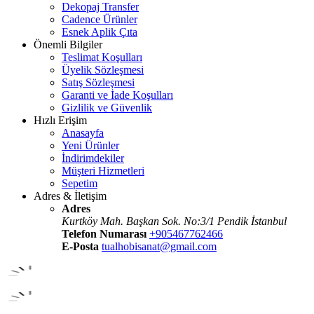
Dekopaj Transfer
Cadence Ürünler
Esnek Aplik Çıta
Önemli Bilgiler
Teslimat Koşulları
Üyelik Sözleşmesi
Satış Sözleşmesi
Garanti ve İade Koşulları
Gizlilik ve Güvenlik
Hızlı Erişim
Anasayfa
Yeni Ürünler
İndirimdekiler
Müşteri Hizmetleri
Sepetim
Adres & İletişim
Adres
Kurtköy Mah. Başkan Sok. No:3/1 Pendik İstanbul
Telefon Numarası
+905467762466
E-Posta
tualhobisanat@gmail.com