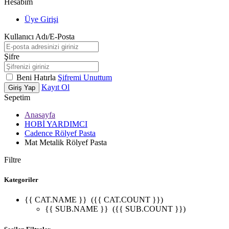
Hesabım
Üye Girişi
Kullanıcı Adı/E-Posta
Şifre
Beni Hatırla
Şifremi Unuttum
Kayıt Ol
Giriş Yap
Sepetim
Anasayfa
HOBİ YARDIMCI
Cadence Rölyef Pasta
Mat Metalik Rölyef Pasta
Filtre
Kategoriler
{{ CAT.NAME }}
({{ CAT.COUNT }})
{{ SUB.NAME }}
({{ SUB.COUNT }})