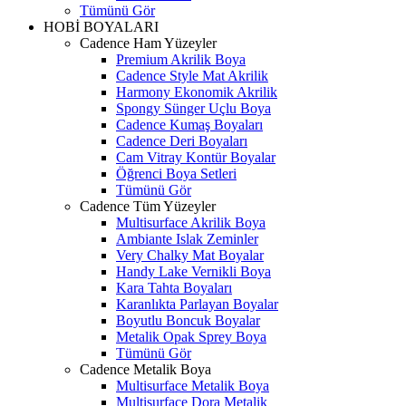
Tümünü Gör
HOBİ BOYALARI
Cadence Ham Yüzeyler
Premium Akrilik Boya
Cadence Style Mat Akrilik
Harmony Ekonomik Akrilik
Spongy Sünger Uçlu Boya
Cadence Kumaş Boyaları
Cadence Deri Boyaları
Cam Vitray Kontür Boyalar
Öğrenci Boya Setleri
Tümünü Gör
Cadence Tüm Yüzeyler
Multisurface Akrilik Boya
Ambiante Islak Zeminler
Very Chalky Mat Boyalar
Handy Lake Vernikli Boya
Kara Tahta Boyaları
Karanlıkta Parlayan Boyalar
Boyutlu Boncuk Boyalar
Metalik Opak Sprey Boya
Tümünü Gör
Cadence Metalik Boya
Multisurface Metalik Boya
Multisurface Dora Metalik