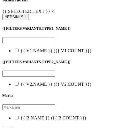
Seçilen Filtreler
{{ SELECTED.TEXT }} ×
HEPSİNİ SİL
{{ FILTERS.VARIANTS.TYPE1_NAME }}
{{ V1.NAME }}
({{ V1.COUNT }})
{{ FILTERS.VARIANTS.TYPE2_NAME }}
{{ V2.NAME }}
({{ V2.COUNT }})
Marka
{{ B.NAME }}
({{ B.COUNT }})