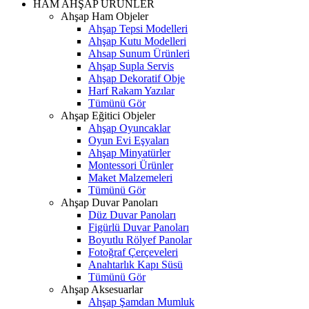
HAM AHŞAP ÜRÜNLER
Ahşap Ham Objeler
Ahşap Tepsi Modelleri
Ahşap Kutu Modelleri
Ahsap Sunum Ürünleri
Ahşap Supla Servis
Ahşap Dekoratif Obje
Harf Rakam Yazılar
Tümünü Gör
Ahşap Eğitici Objeler
Ahşap Oyuncaklar
Oyun Evi Eşyaları
Ahşap Minyatürler
Montessori Ürünler
Maket Malzemeleri
Tümünü Gör
Ahşap Duvar Panoları
Düz Duvar Panoları
Figürlü Duvar Panoları
Boyutlu Rölyef Panolar
Fotoğraf Çerçeveleri
Anahtarlık Kapı Süsü
Tümünü Gör
Ahşap Aksesuarlar
Ahşap Şamdan Mumluk