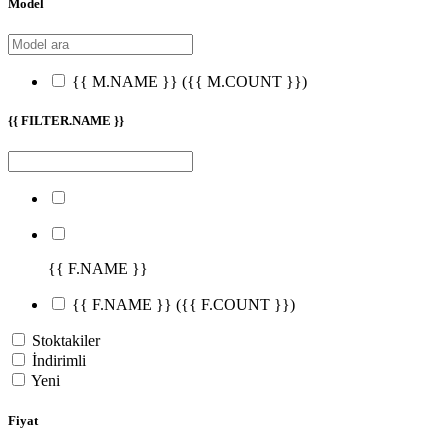
Model
{{ M.NAME }}
({{ M.COUNT }})
{{ FILTER.NAME }}
{{ F.NAME }}
{{ F.NAME }}
({{ F.COUNT }})
Stoktakiler
İndirimli
Yeni
Fiyat