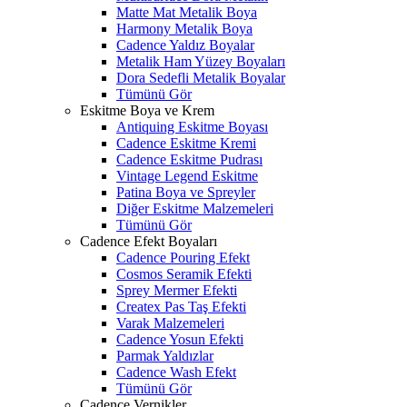
Matte Mat Metalik Boya
Harmony Metalik Boya
Cadence Yaldız Boyalar
Metalik Ham Yüzey Boyaları
Dora Sedefli Metalik Boyalar
Tümünü Gör
Eskitme Boya ve Krem
Antiquing Eskitme Boyası
Cadence Eskitme Kremi
Cadence Eskitme Pudrası
Vintage Legend Eskitme
Patina Boya ve Spreyler
Diğer Eskitme Malzemeleri
Tümünü Gör
Cadence Efekt Boyaları
Cadence Pouring Efekt
Cosmos Seramik Efekti
Sprey Mermer Efekti
Createx Pas Taş Efekti
Varak Malzemeleri
Cadence Yosun Efekti
Parmak Yaldızlar
Cadence Wash Efekt
Tümünü Gör
Cadence Vernikler