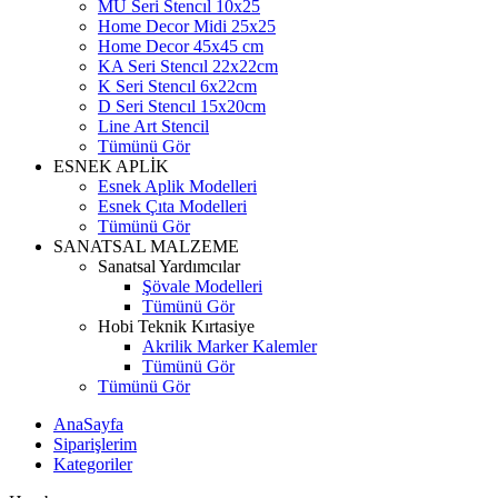
MU Seri Stencıl 10x25
Home Decor Midi 25x25
Home Decor 45x45 cm
KA Seri Stencıl 22x22cm
K Seri Stencıl 6x22cm
D Seri Stencıl 15x20cm
Line Art Stencil
Tümünü Gör
ESNEK APLİK
Esnek Aplik Modelleri
Esnek Çıta Modelleri
Tümünü Gör
SANATSAL MALZEME
Sanatsal Yardımcılar
Şövale Modelleri
Tümünü Gör
Hobi Teknik Kırtasiye
Akrilik Marker Kalemler
Tümünü Gör
Tümünü Gör
AnaSayfa
Siparişlerim
Kategoriler