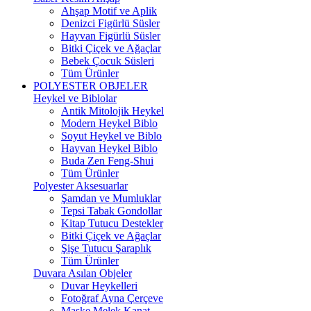
Ahşap Motif ve Aplik
Denizci Figürlü Süsler
Hayvan Figürlü Süsler
Bitki Çiçek ve Ağaçlar
Bebek Çocuk Süsleri
Tüm Ürünler
POLYESTER OBJELER
Heykel ve Biblolar
Antik Mitolojik Heykel
Modern Heykel Biblo
Soyut Heykel ve Biblo
Hayvan Heykel Biblo
Buda Zen Feng-Shui
Tüm Ürünler
Polyester Aksesuarlar
Şamdan ve Mumluklar
Tepsi Tabak Gondollar
Kitap Tutucu Destekler
Bitki Çiçek ve Ağaçlar
Şişe Tutucu Şaraplık
Tüm Ürünler
Duvara Asılan Objeler
Duvar Heykelleri
Fotoğraf Ayna Çerçeve
Maske Melek Kanat