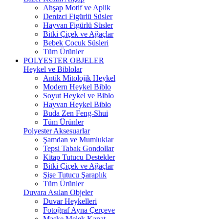
Ahşap Motif ve Aplik
Denizci Figürlü Süsler
Hayvan Figürlü Süsler
Bitki Çiçek ve Ağaçlar
Bebek Çocuk Süsleri
Tüm Ürünler
POLYESTER OBJELER
Heykel ve Biblolar
Antik Mitolojik Heykel
Modern Heykel Biblo
Soyut Heykel ve Biblo
Hayvan Heykel Biblo
Buda Zen Feng-Shui
Tüm Ürünler
Polyester Aksesuarlar
Şamdan ve Mumluklar
Tepsi Tabak Gondollar
Kitap Tutucu Destekler
Bitki Çiçek ve Ağaçlar
Şişe Tutucu Şaraplık
Tüm Ürünler
Duvara Asılan Objeler
Duvar Heykelleri
Fotoğraf Ayna Çerçeve
Maske Melek Kanat