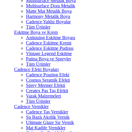
Multisurface Metalik Boya
Multisurface Dora Metalik
Matte Mat Metalik Boya
Harmony Metalik Boya
Cadence Yaldız Boyalar
Tüm Ürünler
Eskitme Boya ve Krem
Antiquing Eskitme Boyası
Cadence Eskitme Kremi
Cadence Eskitme Pudrası
Vintage Legend Eskitme
Patina Boya ve Spreyler
Tüm Ürünler
Cadence Efekt Boyaları
Cadence Pouring Efekt
Cosmos Seramik Efekti
Sprey Mermer Efekti
Createx Pas Taş Efekti
Varak Malzemeleri
Tüm Ürünler
Cadence Vernikler
Cadence Taş Vernikler
Su Bazlı Akrilik Vernik
Ultimate Glaze Sır Vernik
Mat Kadife Vernikler