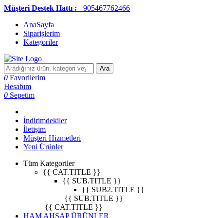
Müşteri Destek Hattı :
+905467762466
AnaSayfa
Siparişlerim
Kategoriler
Ara
0
Favorilerim
Hesabım
0
Sepetim
İndirimdekiler
İletişim
Müşteri Hizmetleri
Yeni Ürünler
Tüm Kategoriler
{{ CAT.TITLE }}
{{ SUB.TITLE }}
{{ SUB2.TITLE }}
{{ SUB.TITLE }}
{{ CAT.TITLE }}
HAM AHŞAP ÜRÜNLER