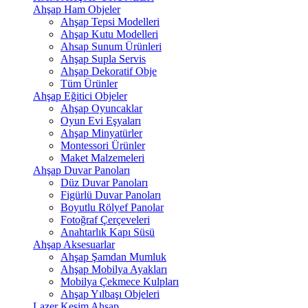
Ahşap Ham Objeler
Ahşap Tepsi Modelleri
Ahşap Kutu Modelleri
Ahsap Sunum Ürünleri
Ahşap Supla Servis
Ahşap Dekoratif Obje
Tüm Ürünler
Ahşap Eğitici Objeler
Ahşap Oyuncaklar
Oyun Evi Eşyaları
Ahşap Minyatürler
Montessori Ürünler
Maket Malzemeleri
Ahşap Duvar Panoları
Düz Duvar Panoları
Figürlü Duvar Panoları
Boyutlu Rölyef Panolar
Fotoğraf Çerçeveleri
Anahtarlık Kapı Süsü
Ahşap Aksesuarlar
Ahşap Şamdan Mumluk
Ahşap Mobilya Ayakları
Mobilya Çekmece Kulpları
Ahşap Yılbaşı Objeleri
Lazer Kesim Ahşap