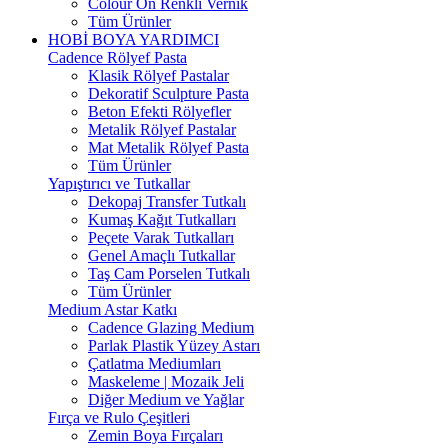
Colour On Renkli Vernik
Tüm Ürünler
HOBİ BOYA YARDIMCI
Cadence Rölyef Pasta
Klasik Rölyef Pastalar
Dekoratif Sculpture Pasta
Beton Efekti Rölyefler
Metalik Rölyef Pastalar
Mat Metalik Rölyef Pasta
Tüm Ürünler
Yapıştırıcı ve Tutkallar
Dekopaj Transfer Tutkalı
Kumaş Kağıt Tutkalları
Peçete Varak Tutkalları
Genel Amaçlı Tutkallar
Taş Cam Porselen Tutkalı
Tüm Ürünler
Medium Astar Katkı
Cadence Glazing Medium
Parlak Plastik Yüzey Astarı
Çatlatma Mediumları
Maskeleme | Mozaik Jeli
Diğer Medium ve Yağlar
Fırça ve Rulo Çeşitleri
Zemin Boya Fırçaları