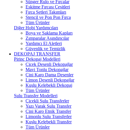
Sünger Rulo ve Fırçalar
Eskitme Fırçası Çeşitleri
Fırça Setleri Takımları
Stencil ve Pon Pon Fırça
Tüm Ürünler
Diğer Hobi Yardımcıları
Boya ve Saklama Kapları
Zımparalar Aşındırıcılar
Yardımcı El Aletleri
Güvenlik ve Temizlik
DEKOPAJ TRANSFER
Pirinç Dekopaj Modelleri
Çiçek Desenli Dekopajlar
Mavi Tonlu Dekopajlar
Çini Karo Dama Desenler
Limon Desenli Dekopajlar
Kuşlu Kelebekli Dekopaj
Tüm Ürünler
Sulu Transfer Modelleri
Çiçekli Sulu Transferler
Yazı Varak Sulu Transfer
Çini Karo Etnik Transfer
Limonlu Sulu Transferler
Kuşlu Kelebekli Transfer
Tüm Ürünler