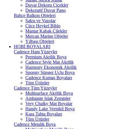
Duvar Dekoru Çiçekler
Dekoratif Duvar Pano
Bahçe Balkon Objeleri
Saksı ve Vazolar
Cüce Heykel Biblo
Mantar Kabak Çilekler
Mercan Marine Objeler
Yılbaşı Objeleri
HOBİ BOYALARI
Cadence Ham Yüzeyler
Premium Akrilik Boya
Cadence Style Mat Akrilik
Harmony Ekonomik Akrilik
Spongy Sünger Uçlu Boya
Cadence Kumaş Boyaları
Tüm Ürünler
Cadence Tüm Yüzeyler
Multisurface Akrilik Boya
Ambiante Islak Zeminler
Very Chalky Mat Boyalar
Handy Lake Vernikli Boya
Kara Tahta Boyaları
Tüm Ürünler
Cadence Metalik Boya