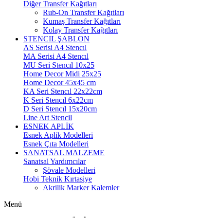
Diğer Transfer Kağıtları
Rub-On Transfer Kağıtları
Kumaş Transfer Kağıtları
Kolay Transfer Kağıtları
STENCIL ŞABLON
AS Serisi A4 Stencıl
MA Serisi A4 Stencıl
MU Seri Stencıl 10x25
Home Decor Midi 25x25
Home Decor 45x45 cm
KA Seri Stencıl 22x22cm
K Seri Stencıl 6x22cm
D Seri Stencıl 15x20cm
Line Art Stencil
ESNEK APLİK
Esnek Aplik Modelleri
Esnek Çıta Modelleri
SANATSAL MALZEME
Sanatsal Yardımcılar
Şövale Modelleri
Hobi Teknik Kırtasiye
Akrilik Marker Kalemler
Menü