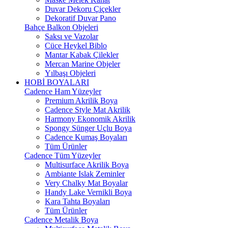
Duvar Dekoru Çiçekler
Dekoratif Duvar Pano
Bahçe Balkon Objeleri
Saksı ve Vazolar
Cüce Heykel Biblo
Mantar Kabak Çilekler
Mercan Marine Objeler
Yılbaşı Objeleri
HOBİ BOYALARI
Cadence Ham Yüzeyler
Premium Akrilik Boya
Cadence Style Mat Akrilik
Harmony Ekonomik Akrilik
Spongy Sünger Uçlu Boya
Cadence Kumaş Boyaları
Tüm Ürünler
Cadence Tüm Yüzeyler
Multisurface Akrilik Boya
Ambiante Islak Zeminler
Very Chalky Mat Boyalar
Handy Lake Vernikli Boya
Kara Tahta Boyaları
Tüm Ürünler
Cadence Metalik Boya