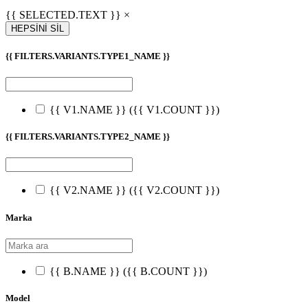
{{ SELECTED.TEXT }} ×
HEPSİNİ SİL
{{ FILTERS.VARIANTS.TYPE1_NAME }}
{{ V1.NAME }}
({{ V1.COUNT }})
{{ FILTERS.VARIANTS.TYPE2_NAME }}
{{ V2.NAME }}
({{ V2.COUNT }})
Marka
{{ B.NAME }}
({{ B.COUNT }})
Model