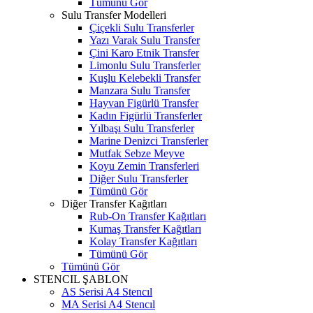
Tümünü Gör
Sulu Transfer Modelleri
Çiçekli Sulu Transferler
Yazı Varak Sulu Transfer
Çini Karo Etnik Transfer
Limonlu Sulu Transferler
Kuşlu Kelebekli Transfer
Manzara Sulu Transfer
Hayvan Figürlü Transfer
Kadın Figürlü Transferler
Yılbaşı Sulu Transferler
Marine Denizci Transferler
Mutfak Sebze Meyve
Koyu Zemin Transferleri
Diğer Sulu Transferler
Tümünü Gör
Diğer Transfer Kağıtları
Rub-On Transfer Kağıtları
Kumaş Transfer Kağıtları
Kolay Transfer Kağıtları
Tümünü Gör
Tümünü Gör
STENCIL ŞABLON
AS Serisi A4 Stencıl
MA Serisi A4 Stencıl