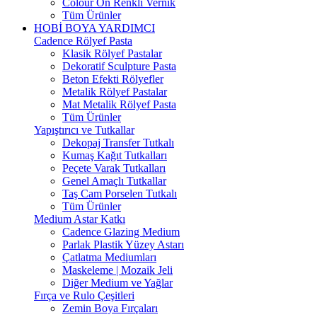
Colour On Renkli Vernik
Tüm Ürünler
HOBİ BOYA YARDIMCI
Cadence Rölyef Pasta
Klasik Rölyef Pastalar
Dekoratif Sculpture Pasta
Beton Efekti Rölyefler
Metalik Rölyef Pastalar
Mat Metalik Rölyef Pasta
Tüm Ürünler
Yapıştırıcı ve Tutkallar
Dekopaj Transfer Tutkalı
Kumaş Kağıt Tutkalları
Peçete Varak Tutkalları
Genel Amaçlı Tutkallar
Taş Cam Porselen Tutkalı
Tüm Ürünler
Medium Astar Katkı
Cadence Glazing Medium
Parlak Plastik Yüzey Astarı
Çatlatma Mediumları
Maskeleme | Mozaik Jeli
Diğer Medium ve Yağlar
Fırça ve Rulo Çeşitleri
Zemin Boya Fırçaları