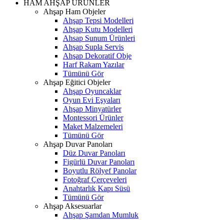
HAM AHŞAP ÜRÜNLER
Ahşap Ham Objeler
Ahşap Tepsi Modelleri
Ahşap Kutu Modelleri
Ahsap Sunum Ürünleri
Ahşap Supla Servis
Ahşap Dekoratif Obje
Harf Rakam Yazılar
Tümünü Gör
Ahşap Eğitici Objeler
Ahşap Oyuncaklar
Oyun Evi Eşyaları
Ahşap Minyatürler
Montessori Ürünler
Maket Malzemeleri
Tümünü Gör
Ahşap Duvar Panoları
Düz Duvar Panoları
Figürlü Duvar Panoları
Boyutlu Rölyef Panolar
Fotoğraf Çerçeveleri
Anahtarlık Kapı Süsü
Tümünü Gör
Ahşap Aksesuarlar
Ahşap Şamdan Mumluk