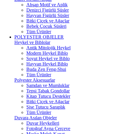
Ahşap Motif ve Aplik
Denizci Figürlü Süsler
Hayvan Figürlü Süsler
Bitki Çiçek ve Ağaçlar
Bebek Çocuk Süsleri
Tüm Ürünler
POLYESTER OBJELER
Heykel ve Biblolar
Antik Mitolojik Heykel
Modern Heykel Biblo
Soyut Heykel ve Biblo
Hayvan Heykel Biblo
Buda Zen Feng-Shui
Tüm Ürünler
Polyester Aksesuarlar
Şamdan ve Mumluklar
Tepsi Tabak Gondollar
Kitap Tutucu Destekler
Bitki Çiçek ve Ağaçlar
Şişe Tutucu Şaraplık
Tüm Ürünler
Duvara Asılan Objeler
Duvar Heykelleri
Fotoğraf Ayna Çerçeve
Maske Melek Kanat