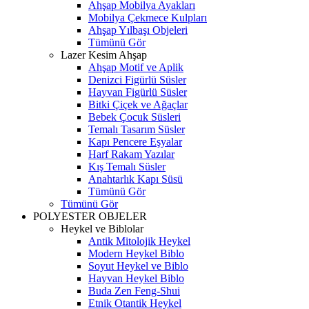
Ahşap Mobilya Ayakları
Mobilya Çekmece Kulpları
Ahşap Yılbaşı Objeleri
Tümünü Gör
Lazer Kesim Ahşap
Ahşap Motif ve Aplik
Denizci Figürlü Süsler
Hayvan Figürlü Süsler
Bitki Çiçek ve Ağaçlar
Bebek Çocuk Süsleri
Temalı Tasarım Süsler
Kapı Pencere Eşyalar
Harf Rakam Yazılar
Kış Temalı Süsler
Anahtarlık Kapı Süsü
Tümünü Gör
Tümünü Gör
POLYESTER OBJELER
Heykel ve Biblolar
Antik Mitolojik Heykel
Modern Heykel Biblo
Soyut Heykel ve Biblo
Hayvan Heykel Biblo
Buda Zen Feng-Shui
Etnik Otantik Heykel