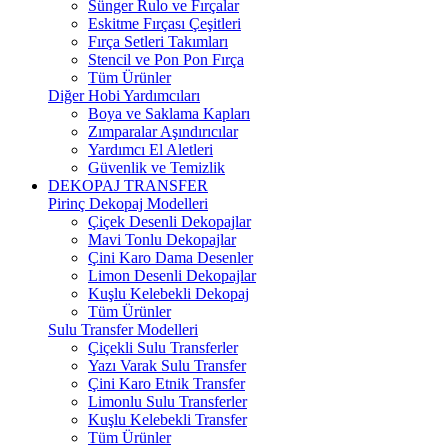
Sünger Rulo ve Fırçalar
Eskitme Fırçası Çeşitleri
Fırça Setleri Takımları
Stencil ve Pon Pon Fırça
Tüm Ürünler
Diğer Hobi Yardımcıları
Boya ve Saklama Kapları
Zımparalar Aşındırıcılar
Yardımcı El Aletleri
Güvenlik ve Temizlik
DEKOPAJ TRANSFER
Pirinç Dekopaj Modelleri
Çiçek Desenli Dekopajlar
Mavi Tonlu Dekopajlar
Çini Karo Dama Desenler
Limon Desenli Dekopajlar
Kuşlu Kelebekli Dekopaj
Tüm Ürünler
Sulu Transfer Modelleri
Çiçekli Sulu Transferler
Yazı Varak Sulu Transfer
Çini Karo Etnik Transfer
Limonlu Sulu Transferler
Kuşlu Kelebekli Transfer
Tüm Ürünler