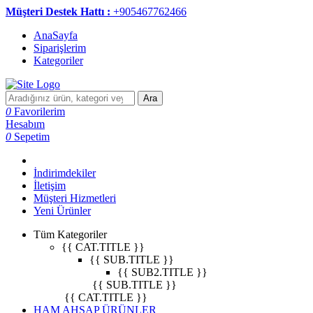
Müşteri Destek Hattı :
+905467762466
AnaSayfa
Siparişlerim
Kategoriler
Ara
0
Favorilerim
Hesabım
0
Sepetim
İndirimdekiler
İletişim
Müşteri Hizmetleri
Yeni Ürünler
Tüm Kategoriler
{{ CAT.TITLE }}
{{ SUB.TITLE }}
{{ SUB2.TITLE }}
{{ SUB.TITLE }}
{{ CAT.TITLE }}
HAM AHŞAP ÜRÜNLER