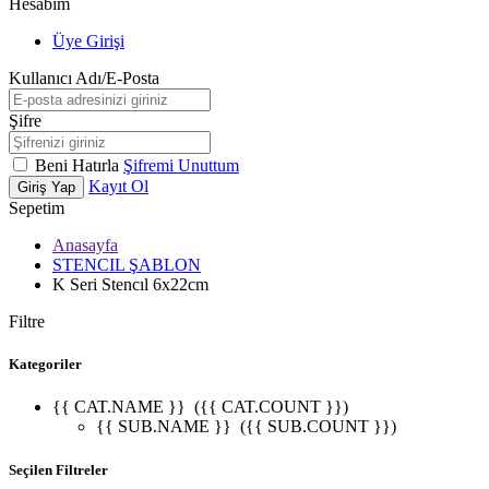
Hesabım
Üye Girişi
Kullanıcı Adı/E-Posta
Şifre
Beni Hatırla
Şifremi Unuttum
Kayıt Ol
Giriş Yap
Sepetim
Anasayfa
STENCIL ŞABLON
K Seri Stencıl 6x22cm
Filtre
Kategoriler
{{ CAT.NAME }}
({{ CAT.COUNT }})
{{ SUB.NAME }}
({{ SUB.COUNT }})
Seçilen Filtreler