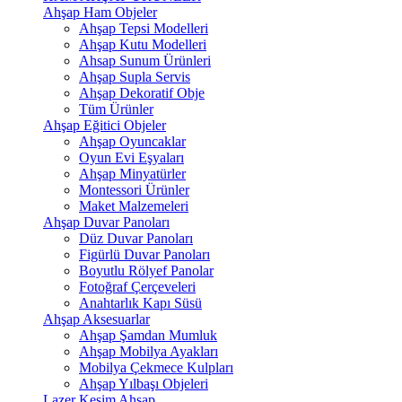
Ahşap Ham Objeler
Ahşap Tepsi Modelleri
Ahşap Kutu Modelleri
Ahsap Sunum Ürünleri
Ahşap Supla Servis
Ahşap Dekoratif Obje
Tüm Ürünler
Ahşap Eğitici Objeler
Ahşap Oyuncaklar
Oyun Evi Eşyaları
Ahşap Minyatürler
Montessori Ürünler
Maket Malzemeleri
Ahşap Duvar Panoları
Düz Duvar Panoları
Figürlü Duvar Panoları
Boyutlu Rölyef Panolar
Fotoğraf Çerçeveleri
Anahtarlık Kapı Süsü
Ahşap Aksesuarlar
Ahşap Şamdan Mumluk
Ahşap Mobilya Ayakları
Mobilya Çekmece Kulpları
Ahşap Yılbaşı Objeleri
Lazer Kesim Ahşap