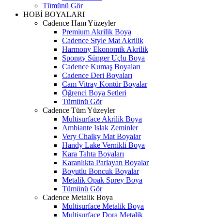
Tümünü Gör
HOBİ BOYALARI
Cadence Ham Yüzeyler
Premium Akrilik Boya
Cadence Style Mat Akrilik
Harmony Ekonomik Akrilik
Spongy Sünger Uçlu Boya
Cadence Kumaş Boyaları
Cadence Deri Boyaları
Cam Vitray Kontür Boyalar
Öğrenci Boya Setleri
Tümünü Gör
Cadence Tüm Yüzeyler
Multisurface Akrilik Boya
Ambiante Islak Zeminler
Very Chalky Mat Boyalar
Handy Lake Vernikli Boya
Kara Tahta Boyaları
Karanlıkta Parlayan Boyalar
Boyutlu Boncuk Boyalar
Metalik Opak Sprey Boya
Tümünü Gör
Cadence Metalik Boya
Multisurface Metalik Boya
Multisurface Dora Metalik