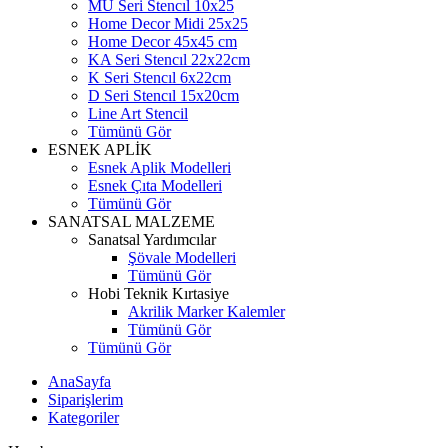
MU Seri Stencıl 10x25
Home Decor Midi 25x25
Home Decor 45x45 cm
KA Seri Stencıl 22x22cm
K Seri Stencıl 6x22cm
D Seri Stencıl 15x20cm
Line Art Stencil
Tümünü Gör
ESNEK APLİK
Esnek Aplik Modelleri
Esnek Çıta Modelleri
Tümünü Gör
SANATSAL MALZEME
Sanatsal Yardımcılar
Şövale Modelleri
Tümünü Gör
Hobi Teknik Kırtasiye
Akrilik Marker Kalemler
Tümünü Gör
Tümünü Gör
AnaSayfa
Siparişlerim
Kategoriler