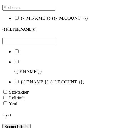
{{ M.NAME }}
({{ M.COUNT }})
{{ FILTER.NAME }}
{{ F.NAME }}
{{ F.NAME }}
({{ F.COUNT }})
Stoktakiler
İndirimli
Yeni
Fiyat
Seçimi Filtrele