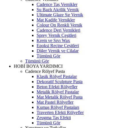
Cadence Taş Vernikler
Su Bazlı Akrilik Vernik
Ultimate Glaze Sır Vernik
Mat Kadife Vernikler
Colour On Renkli Vernik
Cadence Deri Vernikleri
Sprey Vernik Çeşitleri
Krem ve Sıvı Wax
Epoksi Reçine Çeşitleri
Diğer Vernik ve Cilalar
Tümünü Gör
Tümünü Gör
HOBİ BOYA YARDIMCI
Cadence Rölyef Pasta
Klasik Rölyef Pastalar
Dekoratif Sculpture Pasta
Beton Efekti Rölyefler
Metalik Rölyef Pastalar
Mat Metalik Rölyef Pasta
Mat Pastel Rölyefler
Kumaş Rölyef Pastaları
Traverten Efekti Rölyefler
Zeugma Taş Efekti
Tümünü Gör
Yapıştırıcı ve Tutkallar