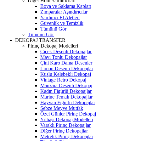
Diğer Hobi Yardımcıları
Boya ve Saklama Kapları
Zımparalar Aşındırıcılar
Yardımcı El Aletleri
Güvenlik ve Temizlik
Tümünü Gör
Tümünü Gör
DEKOPAJ TRANSFER
Pirinç Dekopaj Modelleri
Çiçek Desenli Dekopajlar
Mavi Tonlu Dekopajlar
Çini Karo Dama Desenler
Limon Desenli Dekopajlar
Kuşlu Kelebekli Dekopaj
Vintage Retro Dekopaj
Manzara Desenli Dekopaj
Kadın Figürlü Dekopajlar
Marine Temalı Dekopajlar
Hayvan Figürlü Dekopajlar
Sebze Meyve Mutfak
Özel Günler Pirinç Dekopaj
Yılbaşı Dekopaj Modelleri
Varaklı Pirinç Dekopajlar
Diğer Pirinç Dekopajlar
Metrelik Pirinç Dekopajlar