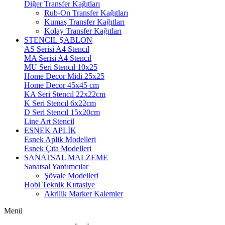
Diğer Transfer Kağıtları
Rub-On Transfer Kağıtları
Kumaş Transfer Kağıtları
Kolay Transfer Kağıtları
STENCIL ŞABLON
AS Serisi A4 Stencıl
MA Serisi A4 Stencıl
MU Seri Stencıl 10x25
Home Decor Midi 25x25
Home Decor 45x45 cm
KA Seri Stencıl 22x22cm
K Seri Stencıl 6x22cm
D Seri Stencıl 15x20cm
Line Art Stencil
ESNEK APLİK
Esnek Aplik Modelleri
Esnek Çıta Modelleri
SANATSAL MALZEME
Sanatsal Yardımcılar
Şövale Modelleri
Hobi Teknik Kırtasiye
Akrilik Marker Kalemler
Menü