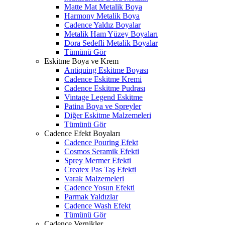
Matte Mat Metalik Boya
Harmony Metalik Boya
Cadence Yaldız Boyalar
Metalik Ham Yüzey Boyaları
Dora Sedefli Metalik Boyalar
Tümünü Gör
Eskitme Boya ve Krem
Antiquing Eskitme Boyası
Cadence Eskitme Kremi
Cadence Eskitme Pudrası
Vintage Legend Eskitme
Patina Boya ve Spreyler
Diğer Eskitme Malzemeleri
Tümünü Gör
Cadence Efekt Boyaları
Cadence Pouring Efekt
Cosmos Seramik Efekti
Sprey Mermer Efekti
Createx Pas Taş Efekti
Varak Malzemeleri
Cadence Yosun Efekti
Parmak Yaldızlar
Cadence Wash Efekt
Tümünü Gör
Cadence Vernikler