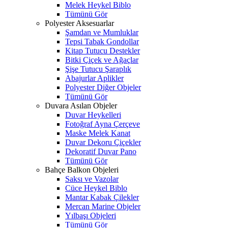
Melek Heykel Biblo
Tümünü Gör
Polyester Aksesuarlar
Şamdan ve Mumluklar
Tepsi Tabak Gondollar
Kitap Tutucu Destekler
Bitki Çiçek ve Ağaçlar
Şişe Tutucu Şaraplık
Abajurlar Aplikler
Polyester Diğer Objeler
Tümünü Gör
Duvara Asılan Objeler
Duvar Heykelleri
Fotoğraf Ayna Çerçeve
Maske Melek Kanat
Duvar Dekoru Çiçekler
Dekoratif Duvar Pano
Tümünü Gör
Bahçe Balkon Objeleri
Saksı ve Vazolar
Cüce Heykel Biblo
Mantar Kabak Çilekler
Mercan Marine Objeler
Yılbaşı Objeleri
Tümünü Gör