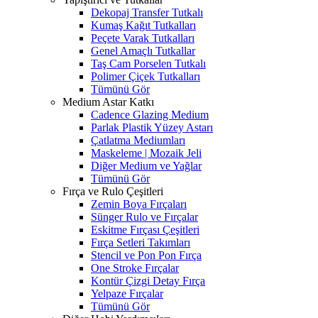
Dekopaj Transfer Tutkalı
Kumaş Kağıt Tutkalları
Peçete Varak Tutkalları
Genel Amaçlı Tutkallar
Taş Cam Porselen Tutkalı
Polimer Çiçek Tutkalları
Tümünü Gör
Medium Astar Katkı
Cadence Glazing Medium
Parlak Plastik Yüzey Astarı
Çatlatma Mediumları
Maskeleme | Mozaik Jeli
Diğer Medium ve Yağlar
Tümünü Gör
Fırça ve Rulo Çeşitleri
Zemin Boya Fırçaları
Sünger Rulo ve Fırçalar
Eskitme Fırçası Çeşitleri
Fırça Setleri Takımları
Stencil ve Pon Pon Fırça
One Stroke Fırçalar
Kontür Çizgi Detay Fırça
Yelpaze Fırçalar
Tümünü Gör