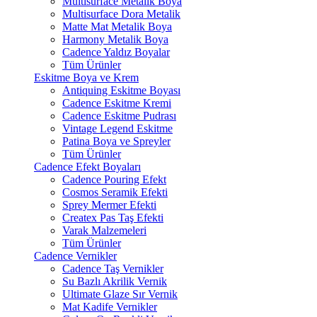
Multisurface Metalik Boya
Multisurface Dora Metalik
Matte Mat Metalik Boya
Harmony Metalik Boya
Cadence Yaldız Boyalar
Tüm Ürünler
Eskitme Boya ve Krem
Antiquing Eskitme Boyası
Cadence Eskitme Kremi
Cadence Eskitme Pudrası
Vintage Legend Eskitme
Patina Boya ve Spreyler
Tüm Ürünler
Cadence Efekt Boyaları
Cadence Pouring Efekt
Cosmos Seramik Efekti
Sprey Mermer Efekti
Createx Pas Taş Efekti
Varak Malzemeleri
Tüm Ürünler
Cadence Vernikler
Cadence Taş Vernikler
Su Bazlı Akrilik Vernik
Ultimate Glaze Sır Vernik
Mat Kadife Vernikler