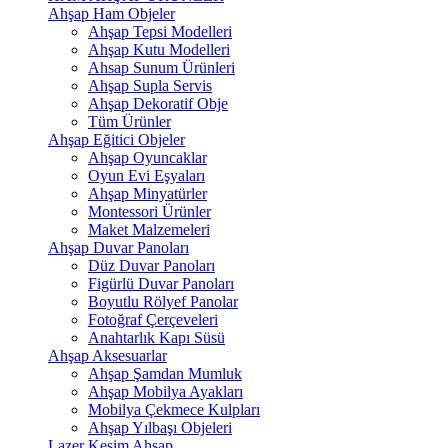
Ahşap Ham Objeler
Ahşap Tepsi Modelleri
Ahşap Kutu Modelleri
Ahsap Sunum Ürünleri
Ahşap Supla Servis
Ahşap Dekoratif Obje
Tüm Ürünler
Ahşap Eğitici Objeler
Ahşap Oyuncaklar
Oyun Evi Eşyaları
Ahşap Minyatürler
Montessori Ürünler
Maket Malzemeleri
Ahşap Duvar Panoları
Düz Duvar Panoları
Figürlü Duvar Panoları
Boyutlu Rölyef Panolar
Fotoğraf Çerçeveleri
Anahtarlık Kapı Süsü
Ahşap Aksesuarlar
Ahşap Şamdan Mumluk
Ahşap Mobilya Ayakları
Mobilya Çekmece Kulpları
Ahşap Yılbaşı Objeleri
Lazer Kesim Ahşap