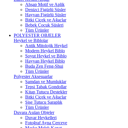
Ahşap Motif ve Aplik
Denizci Figürlü Süsler
Hayvan Figürlü Süsler
Bitki Çiçek ve Ağaçlar
Bebek Çocuk Süsleri
Tüm Ürünler
POLYESTER OBJELER
Heykel ve Biblolar
Antik Mitolojik Heykel
Modern Heykel Biblo
Soyut Heykel ve Biblo
Hayvan Heykel Biblo
Buda Zen Feng-Shui
Tüm Ürünler
Polyester Aksesuarlar
Şamdan ve Mumluklar
Tepsi Tabak Gondollar
Kitap Tutucu Destekler
Bitki Çiçek ve Ağaçlar
Şişe Tutucu Şaraplık
Tüm Ürünler
Duvara Asılan Objeler
Duvar Heykelleri
Fotoğraf Ayna Çerçeve
Maske Melek Kanat