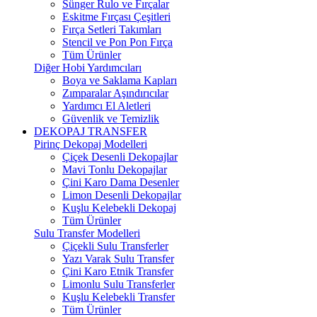
Sünger Rulo ve Fırçalar
Eskitme Fırçası Çeşitleri
Fırça Setleri Takımları
Stencil ve Pon Pon Fırça
Tüm Ürünler
Diğer Hobi Yardımcıları
Boya ve Saklama Kapları
Zımparalar Aşındırıcılar
Yardımcı El Aletleri
Güvenlik ve Temizlik
DEKOPAJ TRANSFER
Pirinç Dekopaj Modelleri
Çiçek Desenli Dekopajlar
Mavi Tonlu Dekopajlar
Çini Karo Dama Desenler
Limon Desenli Dekopajlar
Kuşlu Kelebekli Dekopaj
Tüm Ürünler
Sulu Transfer Modelleri
Çiçekli Sulu Transferler
Yazı Varak Sulu Transfer
Çini Karo Etnik Transfer
Limonlu Sulu Transferler
Kuşlu Kelebekli Transfer
Tüm Ürünler