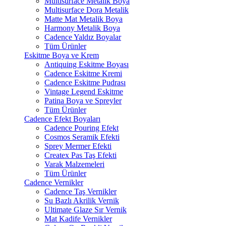
Multisurface Metalik Boya
Multisurface Dora Metalik
Matte Mat Metalik Boya
Harmony Metalik Boya
Cadence Yaldız Boyalar
Tüm Ürünler
Eskitme Boya ve Krem
Antiquing Eskitme Boyası
Cadence Eskitme Kremi
Cadence Eskitme Pudrası
Vintage Legend Eskitme
Patina Boya ve Spreyler
Tüm Ürünler
Cadence Efekt Boyaları
Cadence Pouring Efekt
Cosmos Seramik Efekti
Sprey Mermer Efekti
Createx Pas Taş Efekti
Varak Malzemeleri
Tüm Ürünler
Cadence Vernikler
Cadence Taş Vernikler
Su Bazlı Akrilik Vernik
Ultimate Glaze Sır Vernik
Mat Kadife Vernikler