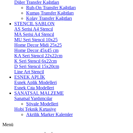
Diğer Transfer Kağıtları
Rub-On Transfer Kağıtları
Kumaş Transfer Kağıtları
Kolay Transfer Kağıtları
STENCIL ŞABLON
AS Serisi A4 Stencıl
MA Serisi A4 Stencıl
MU Seri Stencıl 10x25
Home Decor Midi 25x25
Home Decor 45x45 cm
KA Seri Stencıl 22x22cm
K Seri Stencıl 6x22cm
D Seri Stencıl 15x20cm
Line Art Stencil
ESNEK APLİK
Esnek Aplik Modelleri
Esnek Çıta Modelleri
SANATSAL MALZEME
Sanatsal Yardımcılar
Şövale Modelleri
Hobi Teknik Kırtasiye
Akrilik Marker Kalemler
Menü