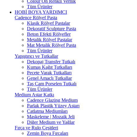
Colour On Renkli Vernik
Tüm Ürünler
HOBİ BOYA YARDIMCI
Cadence Rölyef Pasta
Klasik Rölyef Pastalar
Dekoratif Sculpture Pasta
Beton Efekti Rölyefler
Metalik Rölyef Pastalar
Mat Metalik Rölyef Pasta
Tüm Ürünler
Yapıştırıcı ve Tutkallar
Dekopaj Transfer Tutkalı
Kumaş Kağıt Tutkalları
Peçete Varak Tutkalları
Genel Amaçlı Tutkallar
Taş Cam Porselen Tutkalı
Tüm Ürünler
Medium Astar Katkı
Cadence Glazing Medium
Parlak Plastik Yüzey Astarı
Çatlatma Mediumları
Maskeleme | Mozaik Jeli
Diğer Medium ve Yağlar
Fırça ve Rulo Çeşitleri
Zemin Boya Fırçaları