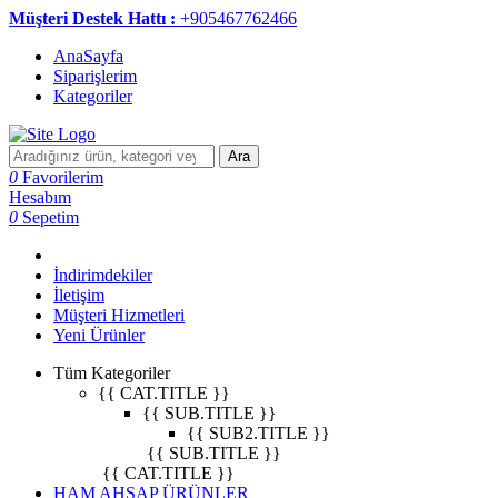
Müşteri Destek Hattı :
+905467762466
AnaSayfa
Siparişlerim
Kategoriler
Ara
0
Favorilerim
Hesabım
0
Sepetim
İndirimdekiler
İletişim
Müşteri Hizmetleri
Yeni Ürünler
Tüm Kategoriler
{{ CAT.TITLE }}
{{ SUB.TITLE }}
{{ SUB2.TITLE }}
{{ SUB.TITLE }}
{{ CAT.TITLE }}
HAM AHŞAP ÜRÜNLER