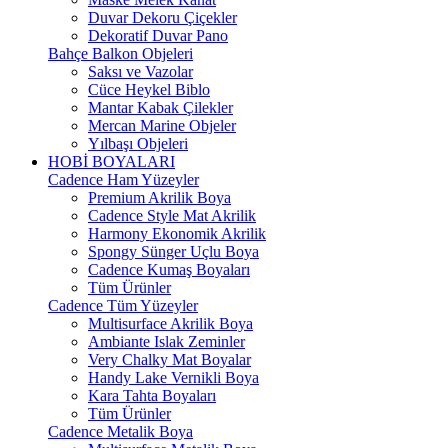
Duvar Dekoru Çiçekler
Dekoratif Duvar Pano
Bahçe Balkon Objeleri
Saksı ve Vazolar
Cüce Heykel Biblo
Mantar Kabak Çilekler
Mercan Marine Objeler
Yılbaşı Objeleri
HOBİ BOYALARI
Cadence Ham Yüzeyler
Premium Akrilik Boya
Cadence Style Mat Akrilik
Harmony Ekonomik Akrilik
Spongy Sünger Uçlu Boya
Cadence Kumaş Boyaları
Tüm Ürünler
Cadence Tüm Yüzeyler
Multisurface Akrilik Boya
Ambiante Islak Zeminler
Very Chalky Mat Boyalar
Handy Lake Vernikli Boya
Kara Tahta Boyaları
Tüm Ürünler
Cadence Metalik Boya