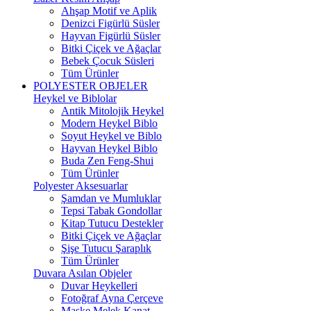
Ahşap Motif ve Aplik
Denizci Figürlü Süsler
Hayvan Figürlü Süsler
Bitki Çiçek ve Ağaçlar
Bebek Çocuk Süsleri
Tüm Ürünler
POLYESTER OBJELER
Heykel ve Biblolar
Antik Mitolojik Heykel
Modern Heykel Biblo
Soyut Heykel ve Biblo
Hayvan Heykel Biblo
Buda Zen Feng-Shui
Tüm Ürünler
Polyester Aksesuarlar
Şamdan ve Mumluklar
Tepsi Tabak Gondollar
Kitap Tutucu Destekler
Bitki Çiçek ve Ağaçlar
Şişe Tutucu Şaraplık
Tüm Ürünler
Duvara Asılan Objeler
Duvar Heykelleri
Fotoğraf Ayna Çerçeve
Maske Melek Kanat