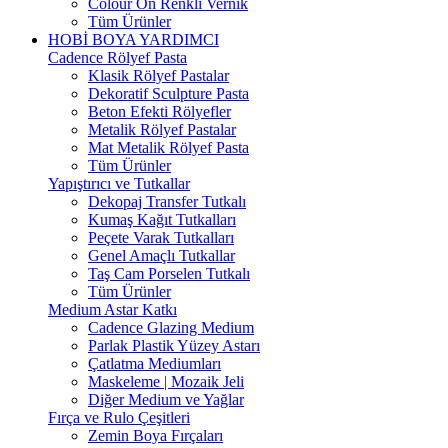
Colour On Renkli Vernik
Tüm Ürünler
HOBİ BOYA YARDIMCI
Cadence Rölyef Pasta
Klasik Rölyef Pastalar
Dekoratif Sculpture Pasta
Beton Efekti Rölyefler
Metalik Rölyef Pastalar
Mat Metalik Rölyef Pasta
Tüm Ürünler
Yapıştırıcı ve Tutkallar
Dekopaj Transfer Tutkalı
Kumaş Kağıt Tutkalları
Peçete Varak Tutkalları
Genel Amaçlı Tutkallar
Taş Cam Porselen Tutkalı
Tüm Ürünler
Medium Astar Katkı
Cadence Glazing Medium
Parlak Plastik Yüzey Astarı
Çatlatma Mediumları
Maskeleme | Mozaik Jeli
Diğer Medium ve Yağlar
Fırça ve Rulo Çeşitleri
Zemin Boya Fırçaları