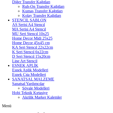
Diğer Transfer Kağıtları
Rub-On Transfer Kağıtları
Kumaş Transfer Kağıtları
Kolay Transfer Kağıtları
STENCIL ŞABLON
AS Serisi A4 Stencıl
MA Serisi A4 Stencıl
MU Seri Stencıl 10x25
Home Decor Midi 25x25
Home Decor 45x45 cm
KA Seri Stencıl 22x22cm
K Seri Stencıl 6x22cm
D Seri Stencıl 15x20cm
Line Art Stencil
ESNEK APLİK
Esnek Aplik Modelleri
Esnek Çıta Modelleri
SANATSAL MALZEME
Sanatsal Yardımcılar
Şövale Modelleri
Hobi Teknik Kırtasiye
Akrilik Marker Kalemler
Menü