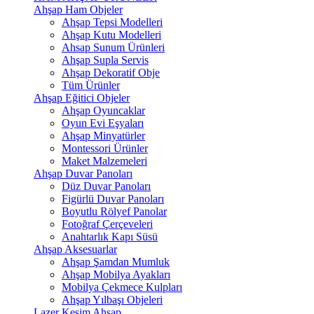
Ahşap Ham Objeler
Ahşap Tepsi Modelleri
Ahşap Kutu Modelleri
Ahsap Sunum Ürünleri
Ahşap Supla Servis
Ahşap Dekoratif Obje
Tüm Ürünler
Ahşap Eğitici Objeler
Ahşap Oyuncaklar
Oyun Evi Eşyaları
Ahşap Minyatürler
Montessori Ürünler
Maket Malzemeleri
Ahşap Duvar Panoları
Düz Duvar Panoları
Figürlü Duvar Panoları
Boyutlu Rölyef Panolar
Fotoğraf Çerçeveleri
Anahtarlık Kapı Süsü
Ahşap Aksesuarlar
Ahşap Şamdan Mumluk
Ahşap Mobilya Ayakları
Mobilya Çekmece Kulpları
Ahşap Yılbaşı Objeleri
Lazer Kesim Ahşap