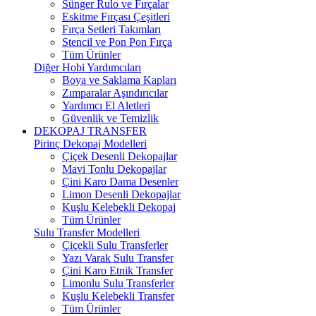
Sünger Rulo ve Fırçalar
Eskitme Fırçası Çeşitleri
Fırça Setleri Takımları
Stencil ve Pon Pon Fırça
Tüm Ürünler
Diğer Hobi Yardımcıları
Boya ve Saklama Kapları
Zımparalar Aşındırıcılar
Yardımcı El Aletleri
Güvenlik ve Temizlik
DEKOPAJ TRANSFER
Pirinç Dekopaj Modelleri
Çiçek Desenli Dekopajlar
Mavi Tonlu Dekopajlar
Çini Karo Dama Desenler
Limon Desenli Dekopajlar
Kuşlu Kelebekli Dekopaj
Tüm Ürünler
Sulu Transfer Modelleri
Çiçekli Sulu Transferler
Yazı Varak Sulu Transfer
Çini Karo Etnik Transfer
Limonlu Sulu Transferler
Kuşlu Kelebekli Transfer
Tüm Ürünler