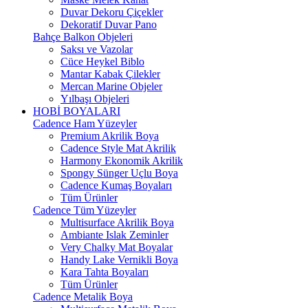
Duvar Dekoru Çiçekler
Dekoratif Duvar Pano
Bahçe Balkon Objeleri
Saksı ve Vazolar
Cüce Heykel Biblo
Mantar Kabak Çilekler
Mercan Marine Objeler
Yılbaşı Objeleri
HOBİ BOYALARI
Cadence Ham Yüzeyler
Premium Akrilik Boya
Cadence Style Mat Akrilik
Harmony Ekonomik Akrilik
Spongy Sünger Uçlu Boya
Cadence Kumaş Boyaları
Tüm Ürünler
Cadence Tüm Yüzeyler
Multisurface Akrilik Boya
Ambiante Islak Zeminler
Very Chalky Mat Boyalar
Handy Lake Vernikli Boya
Kara Tahta Boyaları
Tüm Ürünler
Cadence Metalik Boya