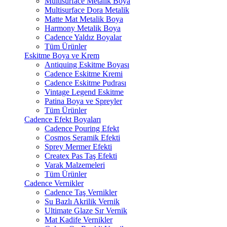
Multisurface Metalik Boya
Multisurface Dora Metalik
Matte Mat Metalik Boya
Harmony Metalik Boya
Cadence Yaldız Boyalar
Tüm Ürünler
Eskitme Boya ve Krem
Antiquing Eskitme Boyası
Cadence Eskitme Kremi
Cadence Eskitme Pudrası
Vintage Legend Eskitme
Patina Boya ve Spreyler
Tüm Ürünler
Cadence Efekt Boyaları
Cadence Pouring Efekt
Cosmos Seramik Efekti
Sprey Mermer Efekti
Createx Pas Taş Efekti
Varak Malzemeleri
Tüm Ürünler
Cadence Vernikler
Cadence Taş Vernikler
Su Bazlı Akrilik Vernik
Ultimate Glaze Sır Vernik
Mat Kadife Vernikler