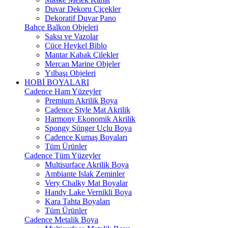
Duvar Dekoru Çiçekler
Dekoratif Duvar Pano
Bahçe Balkon Objeleri
Saksı ve Vazolar
Cüce Heykel Biblo
Mantar Kabak Çilekler
Mercan Marine Objeler
Yılbaşı Objeleri
HOBİ BOYALARI
Cadence Ham Yüzeyler
Premium Akrilik Boya
Cadence Style Mat Akrilik
Harmony Ekonomik Akrilik
Spongy Sünger Uçlu Boya
Cadence Kumaş Boyaları
Tüm Ürünler
Cadence Tüm Yüzeyler
Multisurface Akrilik Boya
Ambiante Islak Zeminler
Very Chalky Mat Boyalar
Handy Lake Vernikli Boya
Kara Tahta Boyaları
Tüm Ürünler
Cadence Metalik Boya