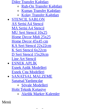
Diğer Transfer Kağıtları
Rub-On Transfer Kağıtları
Kumaş Transfer Kağıtları
Kolay Transfer Kağıtları
STENCIL ŞABLON
AS Serisi A4 Stencıl
MA Serisi A4 Stencıl
MU Seri Stencıl 10x25
Home Decor Midi 25x25
Home Decor 45x45 cm
KA Seri Stencıl 22x22cm
K Seri Stencıl 6x22cm
D Seri Stencıl 15x20cm
Line Art Stencil
ESNEK APLİK
Esnek Aplik Modelleri
Esnek Çıta Modelleri
SANATSAL MALZEME
Sanatsal Yardımcılar
Şövale Modelleri
Hobi Teknik Kırtasiye
Akrilik Marker Kalemler
Menü