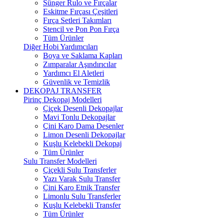
Sünger Rulo ve Fırçalar
Eskitme Fırçası Çeşitleri
Fırça Setleri Takımları
Stencil ve Pon Pon Fırça
Tüm Ürünler
Diğer Hobi Yardımcıları
Boya ve Saklama Kapları
Zımparalar Aşındırıcılar
Yardımcı El Aletleri
Güvenlik ve Temizlik
DEKOPAJ TRANSFER
Pirinç Dekopaj Modelleri
Çiçek Desenli Dekopajlar
Mavi Tonlu Dekopajlar
Çini Karo Dama Desenler
Limon Desenli Dekopajlar
Kuşlu Kelebekli Dekopaj
Tüm Ürünler
Sulu Transfer Modelleri
Çiçekli Sulu Transferler
Yazı Varak Sulu Transfer
Çini Karo Etnik Transfer
Limonlu Sulu Transferler
Kuşlu Kelebekli Transfer
Tüm Ürünler