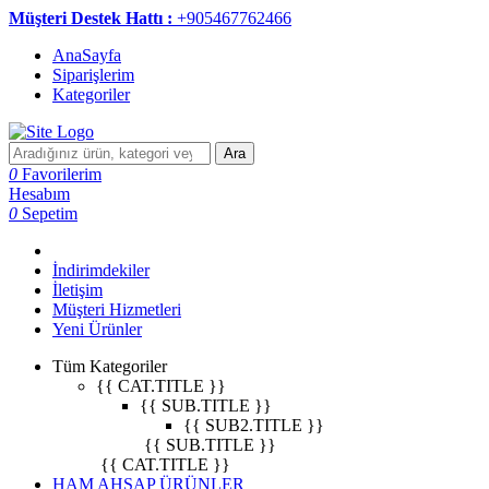
Müşteri Destek Hattı :
+905467762466
AnaSayfa
Siparişlerim
Kategoriler
Ara
0
Favorilerim
Hesabım
0
Sepetim
İndirimdekiler
İletişim
Müşteri Hizmetleri
Yeni Ürünler
Tüm Kategoriler
{{ CAT.TITLE }}
{{ SUB.TITLE }}
{{ SUB2.TITLE }}
{{ SUB.TITLE }}
{{ CAT.TITLE }}
HAM AHŞAP ÜRÜNLER