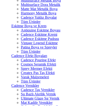
Multisurface Metalik Boya
Multisurface Dora Metalik
Matte Mat Metalik Boya
Harmony Metalik Boya
Cadence Yaldız Boyalar
Tüm Ürünler
Eskitme Boya ve Krem
Antiquing Eskitme Boyası
Cadence Eskitme Kremi
Cadence Eskitme Pudrası
Vintage Legend Eskitme
Patina Boya ve Spreyler
Tüm Ürünler
Cadence Efekt Boyaları
Cadence Pouring Efekt
Cosmos Seramik Efekti
Sprey Mermer Efekti
Createx Pas Taş Efekti
Varak Malzemeleri
Tüm Ürünler
Cadence Vernikler
Cadence Taş Vernikler
Su Bazlı Akrilik Vernik
Ultimate Glaze Sır Vernik
Mat Kadife Vernikler