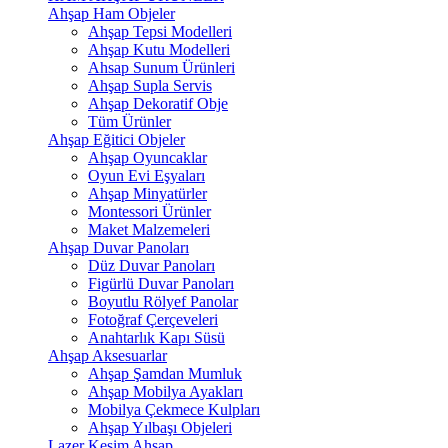
Ahşap Ham Objeler
Ahşap Tepsi Modelleri
Ahşap Kutu Modelleri
Ahsap Sunum Ürünleri
Ahşap Supla Servis
Ahşap Dekoratif Obje
Tüm Ürünler
Ahşap Eğitici Objeler
Ahşap Oyuncaklar
Oyun Evi Eşyaları
Ahşap Minyatürler
Montessori Ürünler
Maket Malzemeleri
Ahşap Duvar Panoları
Düz Duvar Panoları
Figürlü Duvar Panoları
Boyutlu Rölyef Panolar
Fotoğraf Çerçeveleri
Anahtarlık Kapı Süsü
Ahşap Aksesuarlar
Ahşap Şamdan Mumluk
Ahşap Mobilya Ayakları
Mobilya Çekmece Kulpları
Ahşap Yılbaşı Objeleri
Lazer Kesim Ahşap