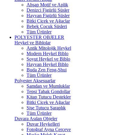
Ahşap Motif ve Aplik
Denizci Figürlü Süsler
Hayvan Figürlü Süsler
Bitki Çiçek ve Ağaçlar
Bebek Çocuk Süsleri
Tüm Ürünler
POLYESTER OBJELER
Heykel ve Biblolar
Antik Mitolojik Heykel
Modern Heykel Biblo
Soyut Heykel ve Biblo
Hayvan Heykel Biblo
Buda Zen Feng-Shui
Tüm Ürünler
Polyester Aksesuarlar
Şamdan ve Mumluklar
Tepsi Tabak Gondollar
Kitap Tutucu Destekler
Bitki Çiçek ve Ağaçlar
Şişe Tutucu Şaraplık
Tüm Ürünler
Duvara Asılan Objeler
Duvar Heykelleri
Fotoğraf Ayna Çerçeve
Maske Melek Kanat