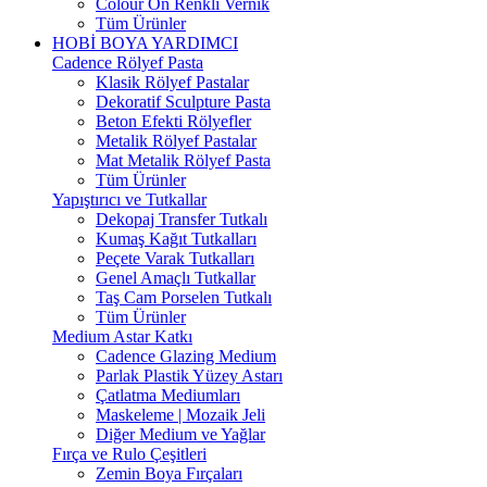
Colour On Renkli Vernik
Tüm Ürünler
HOBİ BOYA YARDIMCI
Cadence Rölyef Pasta
Klasik Rölyef Pastalar
Dekoratif Sculpture Pasta
Beton Efekti Rölyefler
Metalik Rölyef Pastalar
Mat Metalik Rölyef Pasta
Tüm Ürünler
Yapıştırıcı ve Tutkallar
Dekopaj Transfer Tutkalı
Kumaş Kağıt Tutkalları
Peçete Varak Tutkalları
Genel Amaçlı Tutkallar
Taş Cam Porselen Tutkalı
Tüm Ürünler
Medium Astar Katkı
Cadence Glazing Medium
Parlak Plastik Yüzey Astarı
Çatlatma Mediumları
Maskeleme | Mozaik Jeli
Diğer Medium ve Yağlar
Fırça ve Rulo Çeşitleri
Zemin Boya Fırçaları