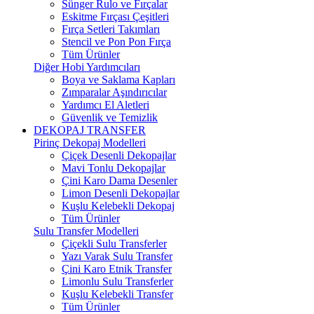
Sünger Rulo ve Fırçalar
Eskitme Fırçası Çeşitleri
Fırça Setleri Takımları
Stencil ve Pon Pon Fırça
Tüm Ürünler
Diğer Hobi Yardımcıları
Boya ve Saklama Kapları
Zımparalar Aşındırıcılar
Yardımcı El Aletleri
Güvenlik ve Temizlik
DEKOPAJ TRANSFER
Pirinç Dekopaj Modelleri
Çiçek Desenli Dekopajlar
Mavi Tonlu Dekopajlar
Çini Karo Dama Desenler
Limon Desenli Dekopajlar
Kuşlu Kelebekli Dekopaj
Tüm Ürünler
Sulu Transfer Modelleri
Çiçekli Sulu Transferler
Yazı Varak Sulu Transfer
Çini Karo Etnik Transfer
Limonlu Sulu Transferler
Kuşlu Kelebekli Transfer
Tüm Ürünler