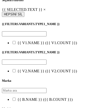
Seçilen Filtreler
{{ SELECTED.TEXT }} ×
HEPSİNİ SİL
{{ FILTERS.VARIANTS.TYPE1_NAME }}
{{ V1.NAME }}
({{ V1.COUNT }})
{{ FILTERS.VARIANTS.TYPE2_NAME }}
{{ V2.NAME }}
({{ V2.COUNT }})
Marka
{{ B.NAME }}
({{ B.COUNT }})