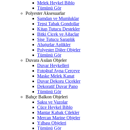
Melek Heykel Biblo
Tümünü Gör
Polyester Aksesuarlar
Şamdan ve Mumluklar
Tepsi Tabak Gondollar
Kitap Tutucu Destekler
Bitki Çiçek ve Ağaçlar
Şişe Tutucu Şaraplık
Abajurlar Aplikler
Polyester Diğer Objeler
Tümünü Gör
Duvara Asılan Objeler
Duvar Heykelleri
Fotoğraf Ayna Çerçeve
Maske Melek Kanat
Duvar Dekoru Çiçekler
Dekoratif Duvar Pano
Tümünü Gör
Bahçe Balkon Objeleri
Saksı ve Vazolar
Cüce Heykel Biblo
Mantar Kabak Çilekler
Mercan Marine Objeler
Yılbaşı Objeleri
Tümünü Gör