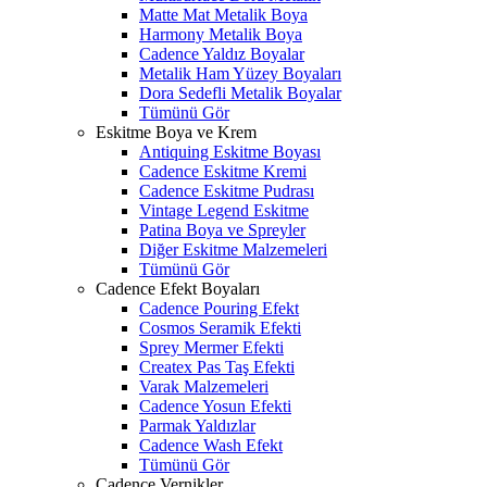
Matte Mat Metalik Boya
Harmony Metalik Boya
Cadence Yaldız Boyalar
Metalik Ham Yüzey Boyaları
Dora Sedefli Metalik Boyalar
Tümünü Gör
Eskitme Boya ve Krem
Antiquing Eskitme Boyası
Cadence Eskitme Kremi
Cadence Eskitme Pudrası
Vintage Legend Eskitme
Patina Boya ve Spreyler
Diğer Eskitme Malzemeleri
Tümünü Gör
Cadence Efekt Boyaları
Cadence Pouring Efekt
Cosmos Seramik Efekti
Sprey Mermer Efekti
Createx Pas Taş Efekti
Varak Malzemeleri
Cadence Yosun Efekti
Parmak Yaldızlar
Cadence Wash Efekt
Tümünü Gör
Cadence Vernikler