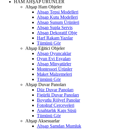
HAM AHŞAP ÜRÜNLER
Ahşap Ham Objeler
Ahşap Tepsi Modelleri
Ahşap Kutu Modelleri
Ahsap Sunum Ürünleri
Ahşap Supla Servis
Ahşap Dekoratif Obje
Harf Rakam Yazılar
Tümünü Gör
Ahşap Eğitici Objeler
Ahşap Oyuncaklar
Oyun Evi Eşyaları
Ahşap Minyatürler
Montessori Ürünler
Maket Malzemeleri
Tümünü Gör
Ahşap Duvar Panoları
Düz Duvar Panoları
Figürlü Duvar Panoları
Boyutlu Rölyef Panolar
Fotoğraf Çerçeveleri
Anahtarlık Kapı Süsü
Tümünü Gör
Ahşap Aksesuarlar
Ahşap Şamdan Mumluk