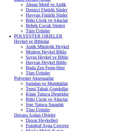
Ahşap Motif ve Aplik
Denizci Figürlü Süsler
Hayvan Figürlü Süsler
Bitki Çiçek ve Ağaçlar
Bebek Çocuk Süsleri
Tüm Ürünler
POLYESTER OBJELER
Heykel ve Biblolar
Antik Mitolojik Heykel
Modern Heykel Biblo
Soyut Heykel ve Biblo
Hayvan Heykel Biblo
Buda Zen Feng-Shui
Tüm Ürünler
Polyester Aksesuarlar
Şamdan ve Mumluklar
Tepsi Tabak Gondollar
Kitap Tutucu Destekler
Bitki Çiçek ve Ağaçlar
Şişe Tutucu Şaraplık
Tüm Ürünler
Duvara Asılan Objeler
Duvar Heykelleri
Fotoğraf Ayna Çerçeve
Maske Melek Kanat