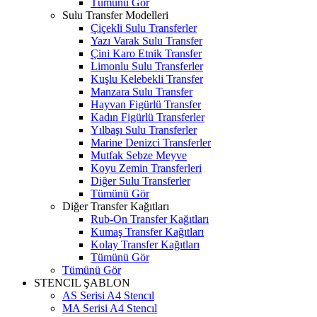
Tümünü Gör
Sulu Transfer Modelleri
Çiçekli Sulu Transferler
Yazı Varak Sulu Transfer
Çini Karo Etnik Transfer
Limonlu Sulu Transferler
Kuşlu Kelebekli Transfer
Manzara Sulu Transfer
Hayvan Figürlü Transfer
Kadın Figürlü Transferler
Yılbaşı Sulu Transferler
Marine Denizci Transferler
Mutfak Sebze Meyve
Koyu Zemin Transferleri
Diğer Sulu Transferler
Tümünü Gör
Diğer Transfer Kağıtları
Rub-On Transfer Kağıtları
Kumaş Transfer Kağıtları
Kolay Transfer Kağıtları
Tümünü Gör
Tümünü Gör
STENCIL ŞABLON
AS Serisi A4 Stencıl
MA Serisi A4 Stencıl