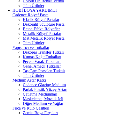
Colour On Renkli Vernik
Tüm Ürünler
HOBİ BOYA YARDIMCI
Cadence Rölyef Pasta
Klasik Rölyef Pastalar
Dekoratif Sculpture Pasta
Beton Efekti Rölyefler
Metalik Rölyef Pastalar
Mat Metalik Rölyef Pasta
Tüm Ürünler
Yapıştırıcı ve Tutkallar
Dekopaj Transfer Tutkalı
Kumaş Kağıt Tutkalları
Peçete Varak Tutkalları
Genel Amaçlı Tutkallar
Taş Cam Porselen Tutkalı
Tüm Ürünler
Medium Astar Katkı
Cadence Glazing Medium
Parlak Plastik Yüzey Astarı
Çatlatma Mediumları
Maskeleme | Mozaik Jeli
Diğer Medium ve Yağlar
Fırça ve Rulo Çeşitleri
Zemin Boya Fırçaları