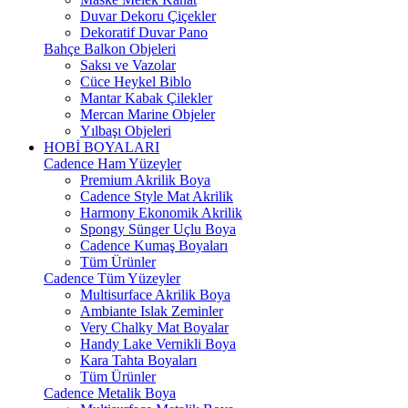
Duvar Dekoru Çiçekler
Dekoratif Duvar Pano
Bahçe Balkon Objeleri
Saksı ve Vazolar
Cüce Heykel Biblo
Mantar Kabak Çilekler
Mercan Marine Objeler
Yılbaşı Objeleri
HOBİ BOYALARI
Cadence Ham Yüzeyler
Premium Akrilik Boya
Cadence Style Mat Akrilik
Harmony Ekonomik Akrilik
Spongy Sünger Uçlu Boya
Cadence Kumaş Boyaları
Tüm Ürünler
Cadence Tüm Yüzeyler
Multisurface Akrilik Boya
Ambiante Islak Zeminler
Very Chalky Mat Boyalar
Handy Lake Vernikli Boya
Kara Tahta Boyaları
Tüm Ürünler
Cadence Metalik Boya