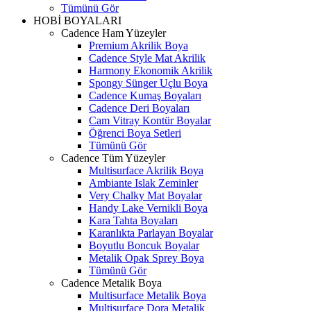
Tümünü Gör
HOBİ BOYALARI
Cadence Ham Yüzeyler
Premium Akrilik Boya
Cadence Style Mat Akrilik
Harmony Ekonomik Akrilik
Spongy Sünger Uçlu Boya
Cadence Kumaş Boyaları
Cadence Deri Boyaları
Cam Vitray Kontür Boyalar
Öğrenci Boya Setleri
Tümünü Gör
Cadence Tüm Yüzeyler
Multisurface Akrilik Boya
Ambiante Islak Zeminler
Very Chalky Mat Boyalar
Handy Lake Vernikli Boya
Kara Tahta Boyaları
Karanlıkta Parlayan Boyalar
Boyutlu Boncuk Boyalar
Metalik Opak Sprey Boya
Tümünü Gör
Cadence Metalik Boya
Multisurface Metalik Boya
Multisurface Dora Metalik