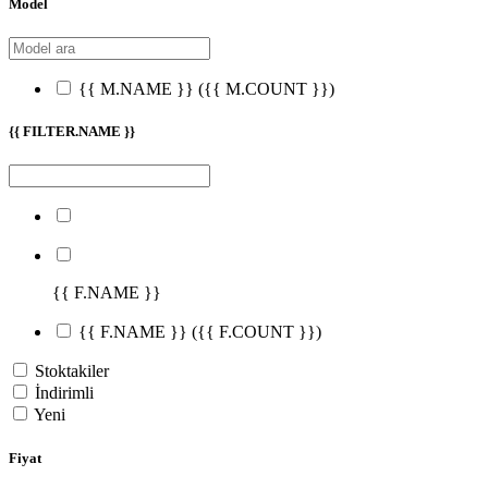
Model
{{ M.NAME }}
({{ M.COUNT }})
{{ FILTER.NAME }}
{{ F.NAME }}
{{ F.NAME }}
({{ F.COUNT }})
Stoktakiler
İndirimli
Yeni
Fiyat