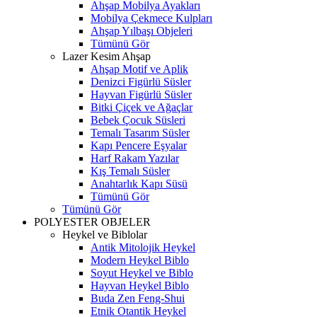
Ahşap Mobilya Ayakları
Mobilya Çekmece Kulpları
Ahşap Yılbaşı Objeleri
Tümünü Gör
Lazer Kesim Ahşap
Ahşap Motif ve Aplik
Denizci Figürlü Süsler
Hayvan Figürlü Süsler
Bitki Çiçek ve Ağaçlar
Bebek Çocuk Süsleri
Temalı Tasarım Süsler
Kapı Pencere Eşyalar
Harf Rakam Yazılar
Kış Temalı Süsler
Anahtarlık Kapı Süsü
Tümünü Gör
Tümünü Gör
POLYESTER OBJELER
Heykel ve Biblolar
Antik Mitolojik Heykel
Modern Heykel Biblo
Soyut Heykel ve Biblo
Hayvan Heykel Biblo
Buda Zen Feng-Shui
Etnik Otantik Heykel