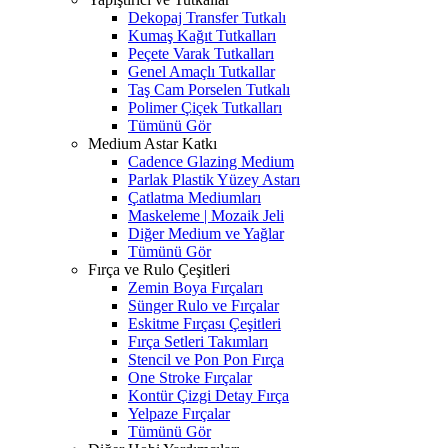
Dekopaj Transfer Tutkalı
Kumaş Kağıt Tutkalları
Peçete Varak Tutkalları
Genel Amaçlı Tutkallar
Taş Cam Porselen Tutkalı
Polimer Çiçek Tutkalları
Tümünü Gör
Medium Astar Katkı
Cadence Glazing Medium
Parlak Plastik Yüzey Astarı
Çatlatma Mediumları
Maskeleme | Mozaik Jeli
Diğer Medium ve Yağlar
Tümünü Gör
Fırça ve Rulo Çeşitleri
Zemin Boya Fırçaları
Sünger Rulo ve Fırçalar
Eskitme Fırçası Çeşitleri
Fırça Setleri Takımları
Stencil ve Pon Pon Fırça
One Stroke Fırçalar
Kontür Çizgi Detay Fırça
Yelpaze Fırçalar
Tümünü Gör