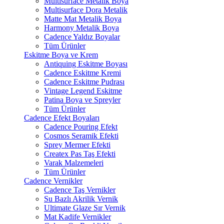
Multisurface Metalik Boya
Multisurface Dora Metalik
Matte Mat Metalik Boya
Harmony Metalik Boya
Cadence Yaldız Boyalar
Tüm Ürünler
Eskitme Boya ve Krem
Antiquing Eskitme Boyası
Cadence Eskitme Kremi
Cadence Eskitme Pudrası
Vintage Legend Eskitme
Patina Boya ve Spreyler
Tüm Ürünler
Cadence Efekt Boyaları
Cadence Pouring Efekt
Cosmos Seramik Efekti
Sprey Mermer Efekti
Createx Pas Taş Efekti
Varak Malzemeleri
Tüm Ürünler
Cadence Vernikler
Cadence Taş Vernikler
Su Bazlı Akrilik Vernik
Ultimate Glaze Sır Vernik
Mat Kadife Vernikler