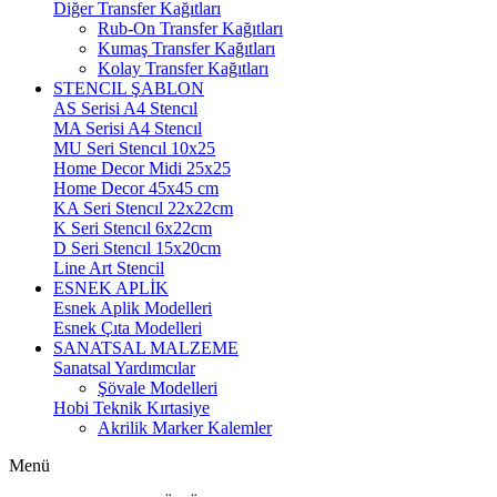
Diğer Transfer Kağıtları
Rub-On Transfer Kağıtları
Kumaş Transfer Kağıtları
Kolay Transfer Kağıtları
STENCIL ŞABLON
AS Serisi A4 Stencıl
MA Serisi A4 Stencıl
MU Seri Stencıl 10x25
Home Decor Midi 25x25
Home Decor 45x45 cm
KA Seri Stencıl 22x22cm
K Seri Stencıl 6x22cm
D Seri Stencıl 15x20cm
Line Art Stencil
ESNEK APLİK
Esnek Aplik Modelleri
Esnek Çıta Modelleri
SANATSAL MALZEME
Sanatsal Yardımcılar
Şövale Modelleri
Hobi Teknik Kırtasiye
Akrilik Marker Kalemler
Menü