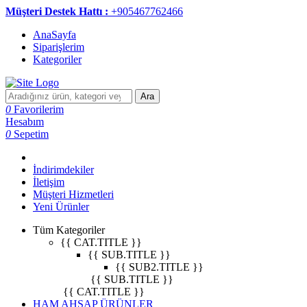
Müşteri Destek Hattı :
+905467762466
AnaSayfa
Siparişlerim
Kategoriler
Ara
0
Favorilerim
Hesabım
0
Sepetim
İndirimdekiler
İletişim
Müşteri Hizmetleri
Yeni Ürünler
Tüm Kategoriler
{{ CAT.TITLE }}
{{ SUB.TITLE }}
{{ SUB2.TITLE }}
{{ SUB.TITLE }}
{{ CAT.TITLE }}
HAM AHŞAP ÜRÜNLER