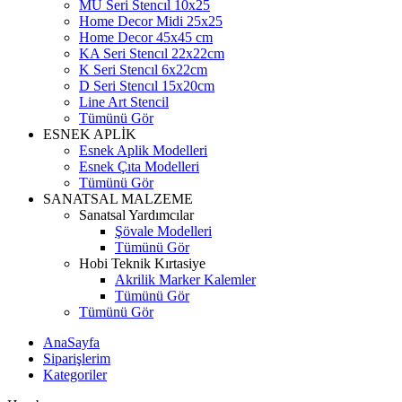
MU Seri Stencıl 10x25
Home Decor Midi 25x25
Home Decor 45x45 cm
KA Seri Stencıl 22x22cm
K Seri Stencıl 6x22cm
D Seri Stencıl 15x20cm
Line Art Stencil
Tümünü Gör
ESNEK APLİK
Esnek Aplik Modelleri
Esnek Çıta Modelleri
Tümünü Gör
SANATSAL MALZEME
Sanatsal Yardımcılar
Şövale Modelleri
Tümünü Gör
Hobi Teknik Kırtasiye
Akrilik Marker Kalemler
Tümünü Gör
Tümünü Gör
AnaSayfa
Siparişlerim
Kategoriler