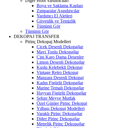
Diğer Hobi Yardımcıları
Boya ve Saklama Kapları
Zımparalar Aşındırıcılar
Yardımcı El Aletleri
Güvenlik ve Temizlik
Tümünü Gör
Tümünü Gör
DEKOPAJ TRANSFER
Pirinç Dekopaj Modelleri
Çiçek Desenli Dekopajlar
Mavi Tonlu Dekopajlar
Çini Karo Dama Desenler
Limon Desenli Dekopajlar
Kuşlu Kelebekli Dekopaj
Vintage Retro Dekopaj
Manzara Desenli Dekopaj
Kadın Figürlü Dekopajlar
Marine Temalı Dekopajlar
Hayvan Figürlü Dekopajlar
Sebze Meyve Mutfak
Özel Günler Pirinç Dekopaj
Yılbaşı Dekopaj Modelleri
Varaklı Pirinç Dekopajlar
Diğer Pirinç Dekopajlar
Metrelik Pirinç Dekopajlar