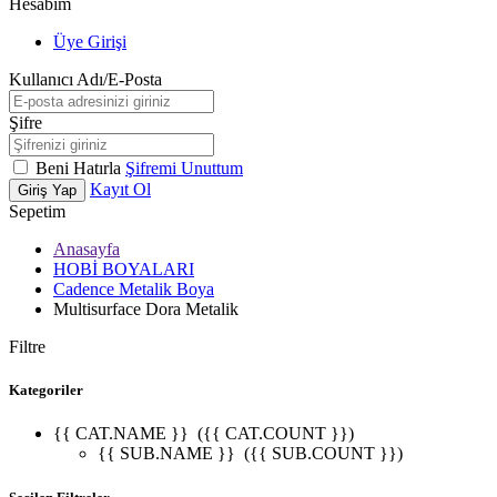
Hesabım
Üye Girişi
Kullanıcı Adı/E-Posta
Şifre
Beni Hatırla
Şifremi Unuttum
Kayıt Ol
Giriş Yap
Sepetim
Anasayfa
HOBİ BOYALARI
Cadence Metalik Boya
Multisurface Dora Metalik
Filtre
Kategoriler
{{ CAT.NAME }}
({{ CAT.COUNT }})
{{ SUB.NAME }}
({{ SUB.COUNT }})