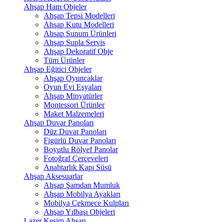
Ahşap Ham Objeler
Ahşap Tepsi Modelleri
Ahşap Kutu Modelleri
Ahsap Sunum Ürünleri
Ahşap Supla Servis
Ahşap Dekoratif Obje
Tüm Ürünler
Ahşap Eğitici Objeler
Ahşap Oyuncaklar
Oyun Evi Eşyaları
Ahşap Minyatürler
Montessori Ürünler
Maket Malzemeleri
Ahşap Duvar Panoları
Düz Duvar Panoları
Figürlü Duvar Panoları
Boyutlu Rölyef Panolar
Fotoğraf Çerçeveleri
Anahtarlık Kapı Süsü
Ahşap Aksesuarlar
Ahşap Şamdan Mumluk
Ahşap Mobilya Ayakları
Mobilya Çekmece Kulpları
Ahşap Yılbaşı Objeleri
Lazer Kesim Ahşap