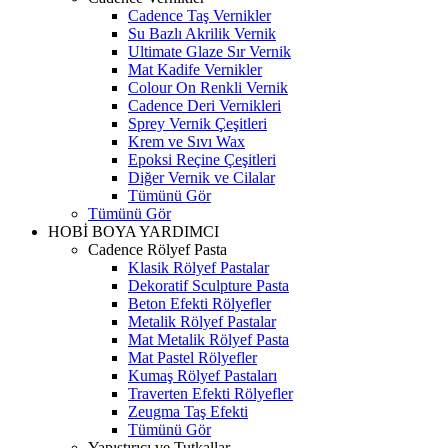
Cadence Taş Vernikler
Su Bazlı Akrilik Vernik
Ultimate Glaze Sır Vernik
Mat Kadife Vernikler
Colour On Renkli Vernik
Cadence Deri Vernikleri
Sprey Vernik Çeşitleri
Krem ve Sıvı Wax
Epoksi Reçine Çeşitleri
Diğer Vernik ve Cilalar
Tümünü Gör
Tümünü Gör
HOBİ BOYA YARDIMCI
Cadence Rölyef Pasta
Klasik Rölyef Pastalar
Dekoratif Sculpture Pasta
Beton Efekti Rölyefler
Metalik Rölyef Pastalar
Mat Metalik Rölyef Pasta
Mat Pastel Rölyefler
Kumaş Rölyef Pastaları
Traverten Efekti Rölyefler
Zeugma Taş Efekti
Tümünü Gör
Yapıştırıcı ve Tutkallar