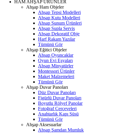
HAM AHŞAP ÜRÜNLER
Ahşap Ham Objeler
Ahşap Tepsi Modelleri
Ahşap Kutu Modelleri
Ahsap Sunum Ürünleri
Ahşap Supla Servis
Ahşap Dekoratif Obje
Harf Rakam Yazılar
Tümünü Gör
Ahşap Eğitici Objeler
Ahşap Oyuncaklar
Oyun Evi Eşyaları
Ahşap Minyatürler
Montessori Ürünler
Maket Malzemeleri
Tümünü Gör
Ahşap Duvar Panoları
Düz Duvar Panoları
Figürlü Duvar Panoları
Boyutlu Rölyef Panolar
Fotoğraf Çerçeveleri
Anahtarlık Kapı Süsü
Tümünü Gör
Ahşap Aksesuarlar
Ahşap Şamdan Mumluk