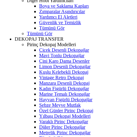
Diğer Hobi Yardımcıları
Boya ve Saklama Kapları
Zımparalar Aşındırıcılar
Yardımcı El Aletleri
Güvenlik ve Temizlik
Tümünü Gör
Tümünü Gör
DEKOPAJ TRANSFER
Pirinç Dekopaj Modelleri
Çiçek Desenli Dekopajlar
Mavi Tonlu Dekopajlar
Çini Karo Dama Desenler
Limon Desenli Dekopajlar
Kuşlu Kelebekli Dekopaj
Vintage Retro Dekopaj
Manzara Desenli Dekopaj
Kadın Figürlü Dekopajlar
Marine Temalı Dekopajlar
Hayvan Figürlü Dekopajlar
Sebze Meyve Mutfak
Özel Günler Pirinç Dekopaj
Yılbaşı Dekopaj Modelleri
Varaklı Pirinç Dekopajlar
Diğer Pirinç Dekopajlar
Metrelik Pirinç Dekopajlar