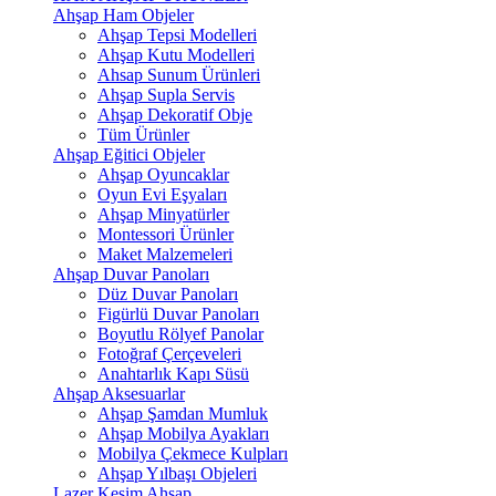
Ahşap Ham Objeler
Ahşap Tepsi Modelleri
Ahşap Kutu Modelleri
Ahsap Sunum Ürünleri
Ahşap Supla Servis
Ahşap Dekoratif Obje
Tüm Ürünler
Ahşap Eğitici Objeler
Ahşap Oyuncaklar
Oyun Evi Eşyaları
Ahşap Minyatürler
Montessori Ürünler
Maket Malzemeleri
Ahşap Duvar Panoları
Düz Duvar Panoları
Figürlü Duvar Panoları
Boyutlu Rölyef Panolar
Fotoğraf Çerçeveleri
Anahtarlık Kapı Süsü
Ahşap Aksesuarlar
Ahşap Şamdan Mumluk
Ahşap Mobilya Ayakları
Mobilya Çekmece Kulpları
Ahşap Yılbaşı Objeleri
Lazer Kesim Ahşap