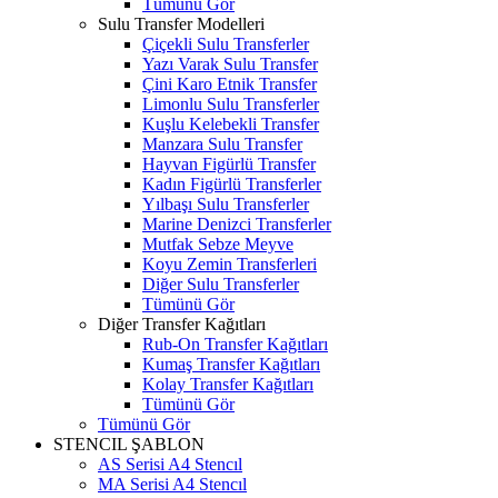
Tümünü Gör
Sulu Transfer Modelleri
Çiçekli Sulu Transferler
Yazı Varak Sulu Transfer
Çini Karo Etnik Transfer
Limonlu Sulu Transferler
Kuşlu Kelebekli Transfer
Manzara Sulu Transfer
Hayvan Figürlü Transfer
Kadın Figürlü Transferler
Yılbaşı Sulu Transferler
Marine Denizci Transferler
Mutfak Sebze Meyve
Koyu Zemin Transferleri
Diğer Sulu Transferler
Tümünü Gör
Diğer Transfer Kağıtları
Rub-On Transfer Kağıtları
Kumaş Transfer Kağıtları
Kolay Transfer Kağıtları
Tümünü Gör
Tümünü Gör
STENCIL ŞABLON
AS Serisi A4 Stencıl
MA Serisi A4 Stencıl