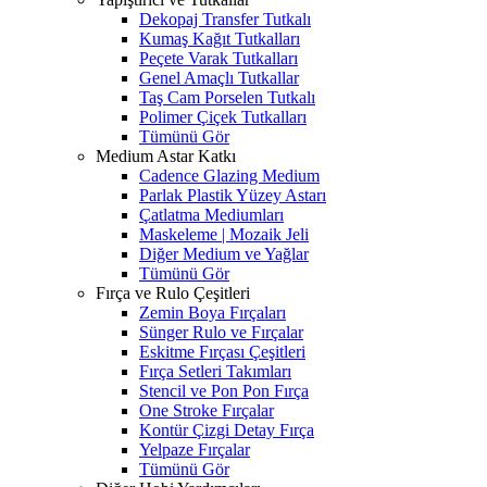
Dekopaj Transfer Tutkalı
Kumaş Kağıt Tutkalları
Peçete Varak Tutkalları
Genel Amaçlı Tutkallar
Taş Cam Porselen Tutkalı
Polimer Çiçek Tutkalları
Tümünü Gör
Medium Astar Katkı
Cadence Glazing Medium
Parlak Plastik Yüzey Astarı
Çatlatma Mediumları
Maskeleme | Mozaik Jeli
Diğer Medium ve Yağlar
Tümünü Gör
Fırça ve Rulo Çeşitleri
Zemin Boya Fırçaları
Sünger Rulo ve Fırçalar
Eskitme Fırçası Çeşitleri
Fırça Setleri Takımları
Stencil ve Pon Pon Fırça
One Stroke Fırçalar
Kontür Çizgi Detay Fırça
Yelpaze Fırçalar
Tümünü Gör