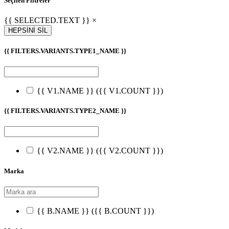
Seçilen Filtreler
{{ SELECTED.TEXT }} ×
HEPSİNİ SİL
{{ FILTERS.VARIANTS.TYPE1_NAME }}
{{ V1.NAME }}
({{ V1.COUNT }})
{{ FILTERS.VARIANTS.TYPE2_NAME }}
{{ V2.NAME }}
({{ V2.COUNT }})
Marka
{{ B.NAME }}
({{ B.COUNT }})