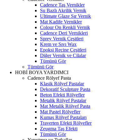
Cadence Taş Vernikler
Su Bazlı Akrilik Vernik
Ultimate Glaze Sır Vernik
Mat Kadife Vernikler
Colour On Renkli Vernik
Cadence Deri Vernikleri
Sprey Vernik Çeşitleri
Krem ve Sıvı Wax
Epoksi Reçine Çeşitleri
Diğer Vernik ve Cilalar
Tümünü Gör
Tümünü Gör
HOBİ BOYA YARDIMCI
Cadence Rölyef Pasta
Klasik Rölyef Pastalar
Dekoratif Sculpture Pasta
Beton Efekti Rölyefler
Metalik Rölyef Pastalar
Mat Metalik Rölyef Pasta
Mat Pastel Rölyefler
Kumaş Rölyef Pastaları
Traverten Efekti Rölyefler
Zeugma Taş Efekti
Tümünü Gör
Yapıştırıcı ve Tutkallar