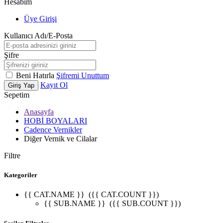
Hesabım
Üye Girişi
Kullanıcı Adı/E-Posta
Şifre
Beni Hatırla
Şifremi Unuttum
Kayıt Ol
Giriş Yap
Sepetim
Anasayfa
HOBİ BOYALARI
Cadence Vernikler
Diğer Vernik ve Cilalar
Filtre
Kategoriler
{{ CAT.NAME }}
({{ CAT.COUNT }})
{{ SUB.NAME }}
({{ SUB.COUNT }})