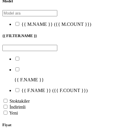
Model
{{ M.NAME }}
({{ M.COUNT }})
{{ FILTER.NAME }}
{{ F.NAME }}
{{ F.NAME }}
({{ F.COUNT }})
Stoktakiler
İndirimli
Yeni
Fiyat