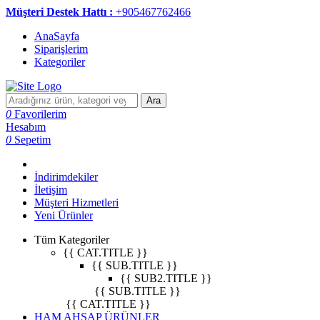
Müşteri Destek Hattı :
+905467762466
AnaSayfa
Siparişlerim
Kategoriler
Ara
0
Favorilerim
Hesabım
0
Sepetim
İndirimdekiler
İletişim
Müşteri Hizmetleri
Yeni Ürünler
Tüm Kategoriler
{{ CAT.TITLE }}
{{ SUB.TITLE }}
{{ SUB2.TITLE }}
{{ SUB.TITLE }}
{{ CAT.TITLE }}
HAM AHŞAP ÜRÜNLER