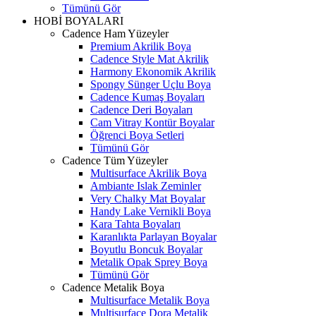
Tümünü Gör
HOBİ BOYALARI
Cadence Ham Yüzeyler
Premium Akrilik Boya
Cadence Style Mat Akrilik
Harmony Ekonomik Akrilik
Spongy Sünger Uçlu Boya
Cadence Kumaş Boyaları
Cadence Deri Boyaları
Cam Vitray Kontür Boyalar
Öğrenci Boya Setleri
Tümünü Gör
Cadence Tüm Yüzeyler
Multisurface Akrilik Boya
Ambiante Islak Zeminler
Very Chalky Mat Boyalar
Handy Lake Vernikli Boya
Kara Tahta Boyaları
Karanlıkta Parlayan Boyalar
Boyutlu Boncuk Boyalar
Metalik Opak Sprey Boya
Tümünü Gör
Cadence Metalik Boya
Multisurface Metalik Boya
Multisurface Dora Metalik