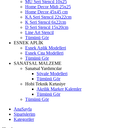
MU Seri Stencıl 10x25
Home Decor Midi 25x25
Home Decor 45x45 cm
KA Seri Stencıl 22x22cm
K Seri Stencıl 6x22cm
D Seri Stencıl 15x20cm
Line Art Stencil
Tümünü Gör
ESNEK APLİK
Esnek Aplik Modelleri
Esnek Çıta Modelleri
Tümünü Gör
SANATSAL MALZEME
Sanatsal Yardımcılar
Şövale Modelleri
Tümünü Gör
Hobi Teknik Kırtasiye
Akrilik Marker Kalemler
Tümünü Gör
Tümünü Gör
AnaSayfa
Siparişlerim
Kategoriler