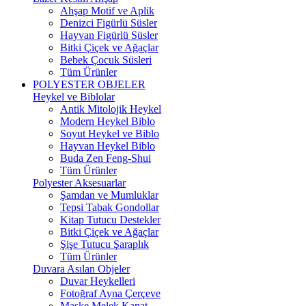
Ahşap Motif ve Aplik
Denizci Figürlü Süsler
Hayvan Figürlü Süsler
Bitki Çiçek ve Ağaçlar
Bebek Çocuk Süsleri
Tüm Ürünler
POLYESTER OBJELER
Heykel ve Biblolar
Antik Mitolojik Heykel
Modern Heykel Biblo
Soyut Heykel ve Biblo
Hayvan Heykel Biblo
Buda Zen Feng-Shui
Tüm Ürünler
Polyester Aksesuarlar
Şamdan ve Mumluklar
Tepsi Tabak Gondollar
Kitap Tutucu Destekler
Bitki Çiçek ve Ağaçlar
Şişe Tutucu Şaraplık
Tüm Ürünler
Duvara Asılan Objeler
Duvar Heykelleri
Fotoğraf Ayna Çerçeve
Maske Melek Kanat