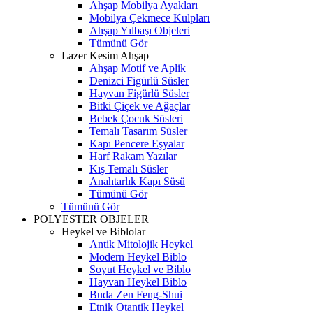
Ahşap Mobilya Ayakları
Mobilya Çekmece Kulpları
Ahşap Yılbaşı Objeleri
Tümünü Gör
Lazer Kesim Ahşap
Ahşap Motif ve Aplik
Denizci Figürlü Süsler
Hayvan Figürlü Süsler
Bitki Çiçek ve Ağaçlar
Bebek Çocuk Süsleri
Temalı Tasarım Süsler
Kapı Pencere Eşyalar
Harf Rakam Yazılar
Kış Temalı Süsler
Anahtarlık Kapı Süsü
Tümünü Gör
Tümünü Gör
POLYESTER OBJELER
Heykel ve Biblolar
Antik Mitolojik Heykel
Modern Heykel Biblo
Soyut Heykel ve Biblo
Hayvan Heykel Biblo
Buda Zen Feng-Shui
Etnik Otantik Heykel