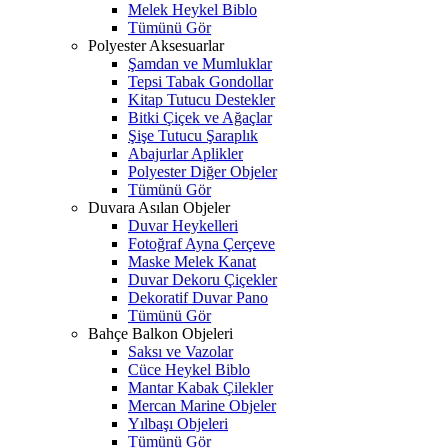
Melek Heykel Biblo
Tümünü Gör
Polyester Aksesuarlar
Şamdan ve Mumluklar
Tepsi Tabak Gondollar
Kitap Tutucu Destekler
Bitki Çiçek ve Ağaçlar
Şişe Tutucu Şaraplık
Abajurlar Aplikler
Polyester Diğer Objeler
Tümünü Gör
Duvara Asılan Objeler
Duvar Heykelleri
Fotoğraf Ayna Çerçeve
Maske Melek Kanat
Duvar Dekoru Çiçekler
Dekoratif Duvar Pano
Tümünü Gör
Bahçe Balkon Objeleri
Saksı ve Vazolar
Cüce Heykel Biblo
Mantar Kabak Çilekler
Mercan Marine Objeler
Yılbaşı Objeleri
Tümünü Gör