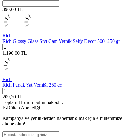
390,60
TL
Rich
Rich Glossy Glass Sıvı Cam Vernik Selfy Decor 500+250 gr
1.190,00
TL
Rich
Rich Parlak Yat Verniği 250 cc
209,30
TL
Toplam
11
ürün bulunmaktadır.
E-Bülten Aboneliği
Kampanya ve yeniliklerden haberdar olmak için e-bültenimize
abone olun!