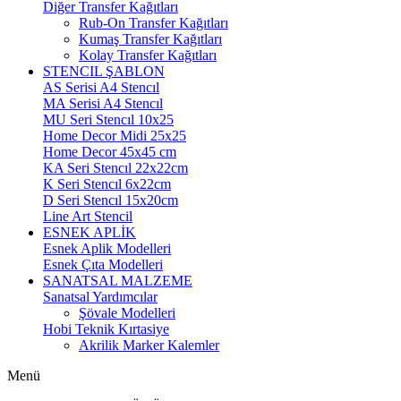
Diğer Transfer Kağıtları
Rub-On Transfer Kağıtları
Kumaş Transfer Kağıtları
Kolay Transfer Kağıtları
STENCIL ŞABLON
AS Serisi A4 Stencıl
MA Serisi A4 Stencıl
MU Seri Stencıl 10x25
Home Decor Midi 25x25
Home Decor 45x45 cm
KA Seri Stencıl 22x22cm
K Seri Stencıl 6x22cm
D Seri Stencıl 15x20cm
Line Art Stencil
ESNEK APLİK
Esnek Aplik Modelleri
Esnek Çıta Modelleri
SANATSAL MALZEME
Sanatsal Yardımcılar
Şövale Modelleri
Hobi Teknik Kırtasiye
Akrilik Marker Kalemler
Menü