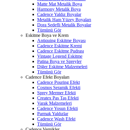
Matte Mat Metalik Boya
Harmony Metalik Boya
Cadence Yaldız Boyalar
Metalik Ham Yüzey Boyaları
Dora Sedefli Metalik Boyalar
Tümünü Gör
Eskitme Boya ve Krem
Antiquing Eskitme Boyası
Cadence Eskitme Kremi
Cadence Eskitme Pudrası
Vintage Legend Eskitme
Patina Boya ve Spreyler
Diğer Eskitme Malzemeleri
Tümünü Gör
Cadence Efekt Boyaları
Cadence Pouring Efekt
Cosmos Seramik Efekti
Sprey Mermer Efekti
Createx Pas Taş Efekti
Varak Malzemeleri
Cadence Yosun Efekti
Parmak Yaldızlar
Cadence Wash Efekt
Tümünü Gör
Cadence Vernikler