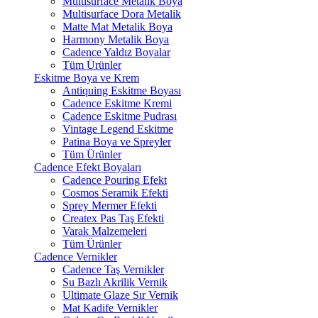
Multisurface Metalik Boya
Multisurface Dora Metalik
Matte Mat Metalik Boya
Harmony Metalik Boya
Cadence Yaldız Boyalar
Tüm Ürünler
Eskitme Boya ve Krem
Antiquing Eskitme Boyası
Cadence Eskitme Kremi
Cadence Eskitme Pudrası
Vintage Legend Eskitme
Patina Boya ve Spreyler
Tüm Ürünler
Cadence Efekt Boyaları
Cadence Pouring Efekt
Cosmos Seramik Efekti
Sprey Mermer Efekti
Createx Pas Taş Efekti
Varak Malzemeleri
Tüm Ürünler
Cadence Vernikler
Cadence Taş Vernikler
Su Bazlı Akrilik Vernik
Ultimate Glaze Sır Vernik
Mat Kadife Vernikler