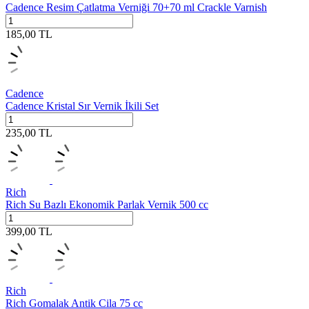
Cadence Resim Çatlatma Verniği 70+70 ml Crackle Varnish
185,00
TL
Cadence
Cadence Kristal Sır Vernik İkili Set
235,00
TL
Rich
Rich Su Bazlı Ekonomik Parlak Vernik 500 cc
399,00
TL
Rich
Rich Gomalak Antik Cila 75 cc