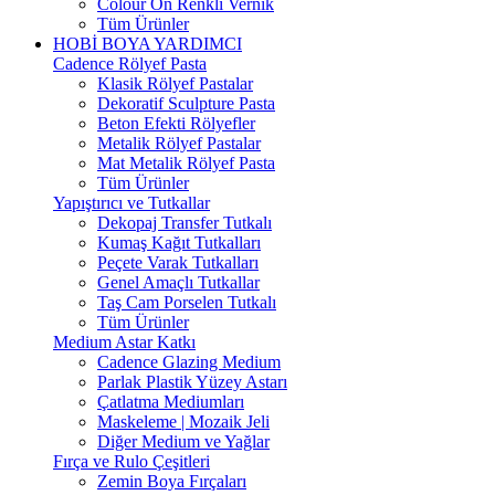
Colour On Renkli Vernik
Tüm Ürünler
HOBİ BOYA YARDIMCI
Cadence Rölyef Pasta
Klasik Rölyef Pastalar
Dekoratif Sculpture Pasta
Beton Efekti Rölyefler
Metalik Rölyef Pastalar
Mat Metalik Rölyef Pasta
Tüm Ürünler
Yapıştırıcı ve Tutkallar
Dekopaj Transfer Tutkalı
Kumaş Kağıt Tutkalları
Peçete Varak Tutkalları
Genel Amaçlı Tutkallar
Taş Cam Porselen Tutkalı
Tüm Ürünler
Medium Astar Katkı
Cadence Glazing Medium
Parlak Plastik Yüzey Astarı
Çatlatma Mediumları
Maskeleme | Mozaik Jeli
Diğer Medium ve Yağlar
Fırça ve Rulo Çeşitleri
Zemin Boya Fırçaları