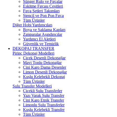
Sünger Rulo ve Fırçalar
Eskitme Fırçası Çeşitleri
Fırça Setleri Takımları
Stencil ve Pon Pon Fırça
Tüm Ürünler
Diğer Hobi Yardımcıları
Boya ve Saklama Kapları
Zımparalar Aşındırıcılar
Yardımcı El Aletleri
Güvenlik ve Temizlik
DEKOPAJ TRANSFER
Pirinç Dekopaj Modelleri
Çiçek Desenli Dekopajlar
Mavi Tonlu Dekopajlar
Çini Karo Dama Desenler
Limon Desenli Dekopajlar
Kuşlu Kelebekli Dekopaj
Tüm Ürünler
Sulu Transfer Modelleri
Çiçekli Sulu Transferler
Yazı Varak Sulu Transfer
Çini Karo Etnik Transfer
Limonlu Sulu Transferler
Kuşlu Kelebekli Transfer
Tüm Ürünler