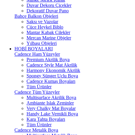
Duvar Dekoru Çiçekler
Dekoratif Duvar Pano
Bahçe Balkon Objeleri
Saksı ve Vazolar
Cüce Heykel Biblo
Mantar Kabak Çilekler
Mercan Marine Objeler
Yılbaşı Objeleri
HOBİ BOYALARI
Cadence Ham Yüzeyler
Premium Akrilik Boya
Cadence Style Mat Akrilik
Harmony Ekonomik Akrilik
Spongy Sünger Uçlu Boya
Cadence Kumaş Boyaları
Tüm Ürünler
Cadence Tüm Yüzeyler
Multisurface Akrilik Boya
Ambiante Islak Zeminler
Very Chalky Mat Boyalar
Handy Lake Vernikli Boya
Kara Tahta Boyaları
Tüm Ürünler
Cadence Metalik Boya