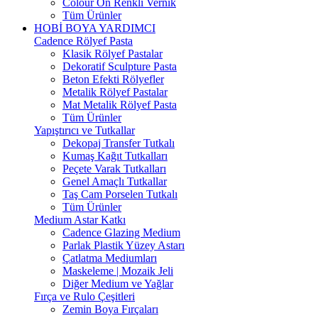
Colour On Renkli Vernik
Tüm Ürünler
HOBİ BOYA YARDIMCI
Cadence Rölyef Pasta
Klasik Rölyef Pastalar
Dekoratif Sculpture Pasta
Beton Efekti Rölyefler
Metalik Rölyef Pastalar
Mat Metalik Rölyef Pasta
Tüm Ürünler
Yapıştırıcı ve Tutkallar
Dekopaj Transfer Tutkalı
Kumaş Kağıt Tutkalları
Peçete Varak Tutkalları
Genel Amaçlı Tutkallar
Taş Cam Porselen Tutkalı
Tüm Ürünler
Medium Astar Katkı
Cadence Glazing Medium
Parlak Plastik Yüzey Astarı
Çatlatma Mediumları
Maskeleme | Mozaik Jeli
Diğer Medium ve Yağlar
Fırça ve Rulo Çeşitleri
Zemin Boya Fırçaları