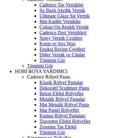
Cadence Taş Vernikler
Su Bazlı Akrilik Vernik
Ultimate Glaze Sır Vernik
Mat Kadife Vernikler
Colour On Renkli Vernik
Cadence Deri Vernikleri
Sprey Vernik Çeşitleri
Krem ve Sıvı Wax
Epoksi Reçine Çeşitleri
Diğer Vernik ve Cilalar
Tümünü Gör
Tümünü Gör
HOBİ BOYA YARDIMCI
Cadence Rölyef Pasta
Klasik Rölyef Pastalar
Dekoratif Sculpture Pasta
Beton Efekti Rölyefler
Metalik Rölyef Pastalar
Mat Metalik Rölyef Pasta
Mat Pastel Rölyefler
Kumaş Rölyef Pastaları
Traverten Efekti Rölyefler
Zeugma Taş Efekti
Tümünü Gör
Yapıştırıcı ve Tutkallar