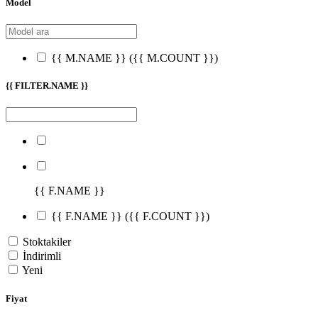
Model
{{ M.NAME }}
({{ M.COUNT }})
{{ FILTER.NAME }}
{{ F.NAME }}
{{ F.NAME }}
({{ F.COUNT }})
Stoktakiler
İndirimli
Yeni
Fiyat