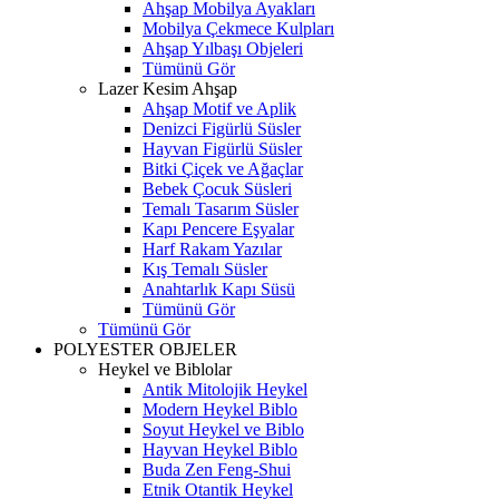
Ahşap Mobilya Ayakları
Mobilya Çekmece Kulpları
Ahşap Yılbaşı Objeleri
Tümünü Gör
Lazer Kesim Ahşap
Ahşap Motif ve Aplik
Denizci Figürlü Süsler
Hayvan Figürlü Süsler
Bitki Çiçek ve Ağaçlar
Bebek Çocuk Süsleri
Temalı Tasarım Süsler
Kapı Pencere Eşyalar
Harf Rakam Yazılar
Kış Temalı Süsler
Anahtarlık Kapı Süsü
Tümünü Gör
Tümünü Gör
POLYESTER OBJELER
Heykel ve Biblolar
Antik Mitolojik Heykel
Modern Heykel Biblo
Soyut Heykel ve Biblo
Hayvan Heykel Biblo
Buda Zen Feng-Shui
Etnik Otantik Heykel