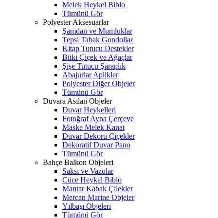
Melek Heykel Biblo
Tümünü Gör
Polyester Aksesuarlar
Şamdan ve Mumluklar
Tepsi Tabak Gondollar
Kitap Tutucu Destekler
Bitki Çiçek ve Ağaçlar
Şişe Tutucu Şaraplık
Abajurlar Aplikler
Polyester Diğer Objeler
Tümünü Gör
Duvara Asılan Objeler
Duvar Heykelleri
Fotoğraf Ayna Çerçeve
Maske Melek Kanat
Duvar Dekoru Çiçekler
Dekoratif Duvar Pano
Tümünü Gör
Bahçe Balkon Objeleri
Saksı ve Vazolar
Cüce Heykel Biblo
Mantar Kabak Çilekler
Mercan Marine Objeler
Yılbaşı Objeleri
Tümünü Gör