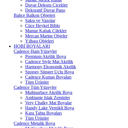
Duvar Dekoru Çiçekler
Dekoratif Duvar Pano
Bahçe Balkon Objeleri
Saksı ve Vazolar
Cüce Heykel Biblo
Mantar Kabak Çilekler
Mercan Marine Objeler
Yılbaşı Objeleri
HOBİ BOYALARI
Cadence Ham Yüzeyler
Premium Akrilik Boya
Cadence Style Mat Akrilik
Harmony Ekonomik Akrilik
Spongy Sünger Uçlu Boya
Cadence Kumaş Boyaları
Tüm Ürünler
Cadence Tüm Yüzeyler
Multisurface Akrilik Boya
Ambiante Islak Zeminler
Very Chalky Mat Boyalar
Handy Lake Vernikli Boya
Kara Tahta Boyaları
Tüm Ürünler
Cadence Metalik Boya