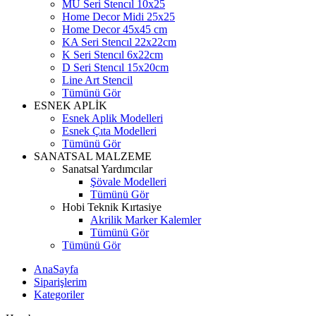
MU Seri Stencıl 10x25
Home Decor Midi 25x25
Home Decor 45x45 cm
KA Seri Stencıl 22x22cm
K Seri Stencıl 6x22cm
D Seri Stencıl 15x20cm
Line Art Stencil
Tümünü Gör
ESNEK APLİK
Esnek Aplik Modelleri
Esnek Çıta Modelleri
Tümünü Gör
SANATSAL MALZEME
Sanatsal Yardımcılar
Şövale Modelleri
Tümünü Gör
Hobi Teknik Kırtasiye
Akrilik Marker Kalemler
Tümünü Gör
Tümünü Gör
AnaSayfa
Siparişlerim
Kategoriler