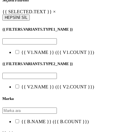
Seçilen Filtreler
{{ SELECTED.TEXT }} ×
HEPSİNİ SİL
{{ FILTERS.VARIANTS.TYPE1_NAME }}
{{ V1.NAME }}
({{ V1.COUNT }})
{{ FILTERS.VARIANTS.TYPE2_NAME }}
{{ V2.NAME }}
({{ V2.COUNT }})
Marka
{{ B.NAME }}
({{ B.COUNT }})