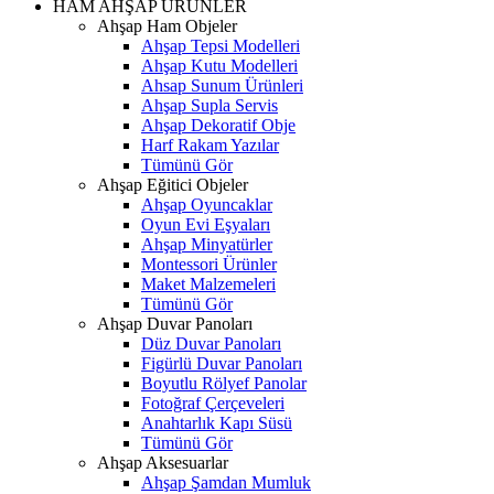
HAM AHŞAP ÜRÜNLER
Ahşap Ham Objeler
Ahşap Tepsi Modelleri
Ahşap Kutu Modelleri
Ahsap Sunum Ürünleri
Ahşap Supla Servis
Ahşap Dekoratif Obje
Harf Rakam Yazılar
Tümünü Gör
Ahşap Eğitici Objeler
Ahşap Oyuncaklar
Oyun Evi Eşyaları
Ahşap Minyatürler
Montessori Ürünler
Maket Malzemeleri
Tümünü Gör
Ahşap Duvar Panoları
Düz Duvar Panoları
Figürlü Duvar Panoları
Boyutlu Rölyef Panolar
Fotoğraf Çerçeveleri
Anahtarlık Kapı Süsü
Tümünü Gör
Ahşap Aksesuarlar
Ahşap Şamdan Mumluk