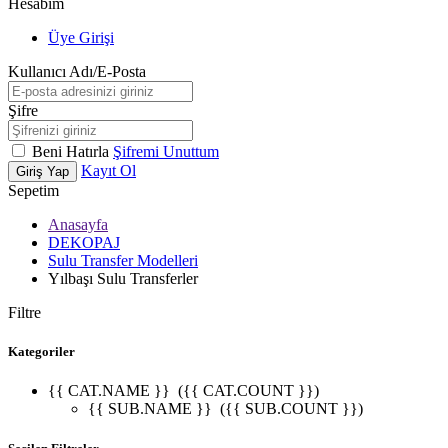
Hesabım
Üye Girişi
Kullanıcı Adı/E-Posta
Şifre
Beni Hatırla
Şifremi Unuttum
Kayıt Ol
Giriş Yap
Sepetim
Anasayfa
DEKOPAJ
Sulu Transfer Modelleri
Yılbaşı Sulu Transferler
Filtre
Kategoriler
{{ CAT.NAME }}
({{ CAT.COUNT }})
{{ SUB.NAME }}
({{ SUB.COUNT }})