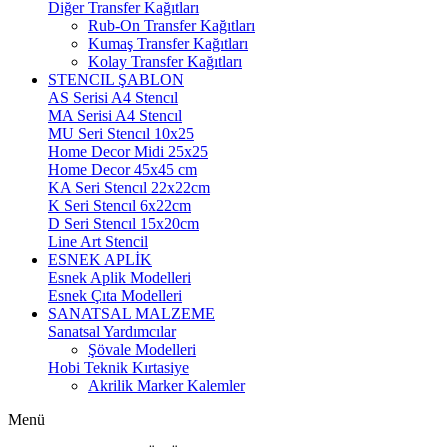
Diğer Transfer Kağıtları
Rub-On Transfer Kağıtları
Kumaş Transfer Kağıtları
Kolay Transfer Kağıtları
STENCIL ŞABLON
AS Serisi A4 Stencıl
MA Serisi A4 Stencıl
MU Seri Stencıl 10x25
Home Decor Midi 25x25
Home Decor 45x45 cm
KA Seri Stencıl 22x22cm
K Seri Stencıl 6x22cm
D Seri Stencıl 15x20cm
Line Art Stencil
ESNEK APLİK
Esnek Aplik Modelleri
Esnek Çıta Modelleri
SANATSAL MALZEME
Sanatsal Yardımcılar
Şövale Modelleri
Hobi Teknik Kırtasiye
Akrilik Marker Kalemler
Menü