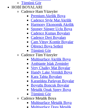
Tümünü Gör
HOBİ BOYALARI
Cadence Ham Yüzeyler
Premium Akrilik Boya
Cadence Style Mat Akrilik
Harmony Ekonomik Akrilik
Spongy Sünger Uçlu Boya
Cadence Kumaş Boyaları
Cadence Deri Boyaları
Cam Vitray Kontür Boyalar
Öğrenci Boya Setleri
Tümünü Gör
Cadence Tüm Yüzeyler
Multisurface Akrilik Boya
Ambiante Islak Zeminler
Very Chalky Mat Boyalar
Handy Lake Vernikli Boya
Kara Tahta Boyaları
Karanlıkta Parlayan Boyalar
Boyutlu Boncuk Boyalar
Metalik Opak Sprey Boya
Tümünü Gör
Cadence Metalik Boya
Multisurface Metalik Boya
Multisurface Dora Metalik