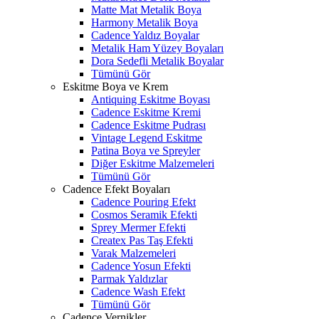
Matte Mat Metalik Boya
Harmony Metalik Boya
Cadence Yaldız Boyalar
Metalik Ham Yüzey Boyaları
Dora Sedefli Metalik Boyalar
Tümünü Gör
Eskitme Boya ve Krem
Antiquing Eskitme Boyası
Cadence Eskitme Kremi
Cadence Eskitme Pudrası
Vintage Legend Eskitme
Patina Boya ve Spreyler
Diğer Eskitme Malzemeleri
Tümünü Gör
Cadence Efekt Boyaları
Cadence Pouring Efekt
Cosmos Seramik Efekti
Sprey Mermer Efekti
Createx Pas Taş Efekti
Varak Malzemeleri
Cadence Yosun Efekti
Parmak Yaldızlar
Cadence Wash Efekt
Tümünü Gör
Cadence Vernikler