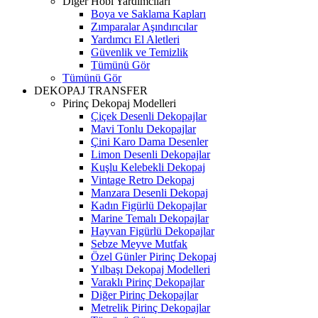
Diğer Hobi Yardımcıları
Boya ve Saklama Kapları
Zımparalar Aşındırıcılar
Yardımcı El Aletleri
Güvenlik ve Temizlik
Tümünü Gör
Tümünü Gör
DEKOPAJ TRANSFER
Pirinç Dekopaj Modelleri
Çiçek Desenli Dekopajlar
Mavi Tonlu Dekopajlar
Çini Karo Dama Desenler
Limon Desenli Dekopajlar
Kuşlu Kelebekli Dekopaj
Vintage Retro Dekopaj
Manzara Desenli Dekopaj
Kadın Figürlü Dekopajlar
Marine Temalı Dekopajlar
Hayvan Figürlü Dekopajlar
Sebze Meyve Mutfak
Özel Günler Pirinç Dekopaj
Yılbaşı Dekopaj Modelleri
Varaklı Pirinç Dekopajlar
Diğer Pirinç Dekopajlar
Metrelik Pirinç Dekopajlar