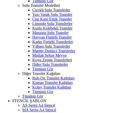
Tümünü Gör
Sulu Transfer Modelleri
Çiçekli Sulu Transferler
Yazı Varak Sulu Transfer
Çini Karo Etnik Transfer
Limonlu Sulu Transferler
Kuşlu Kelebekli Transfer
Manzara Sulu Transfer
Hayvan Figürlü Transfer
Kadın Figürlü Transferler
Yılbaşı Sulu Transferler
Marine Denizci Transferler
Mutfak Sebze Meyve
Koyu Zemin Transferleri
Diğer Sulu Transferler
Tümünü Gör
Diğer Transfer Kağıtları
Rub-On Transfer Kağıtları
Kumaş Transfer Kağıtları
Kolay Transfer Kağıtları
Tümünü Gör
Tümünü Gör
STENCIL ŞABLON
AS Serisi A4 Stencıl
MA Serisi A4 Stencıl