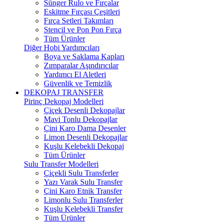
Sünger Rulo ve Fırçalar
Eskitme Fırçası Çeşitleri
Fırça Setleri Takımları
Stencil ve Pon Pon Fırça
Tüm Ürünler
Diğer Hobi Yardımcıları
Boya ve Saklama Kapları
Zımparalar Aşındırıcılar
Yardımcı El Aletleri
Güvenlik ve Temizlik
DEKOPAJ TRANSFER
Pirinç Dekopaj Modelleri
Çiçek Desenli Dekopajlar
Mavi Tonlu Dekopajlar
Çini Karo Dama Desenler
Limon Desenli Dekopajlar
Kuşlu Kelebekli Dekopaj
Tüm Ürünler
Sulu Transfer Modelleri
Çiçekli Sulu Transferler
Yazı Varak Sulu Transfer
Çini Karo Etnik Transfer
Limonlu Sulu Transferler
Kuşlu Kelebekli Transfer
Tüm Ürünler