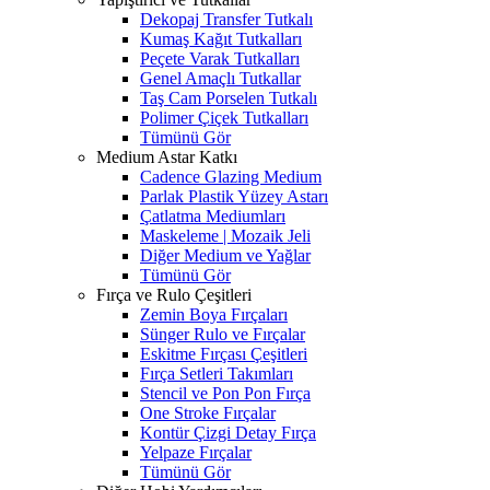
Dekopaj Transfer Tutkalı
Kumaş Kağıt Tutkalları
Peçete Varak Tutkalları
Genel Amaçlı Tutkallar
Taş Cam Porselen Tutkalı
Polimer Çiçek Tutkalları
Tümünü Gör
Medium Astar Katkı
Cadence Glazing Medium
Parlak Plastik Yüzey Astarı
Çatlatma Mediumları
Maskeleme | Mozaik Jeli
Diğer Medium ve Yağlar
Tümünü Gör
Fırça ve Rulo Çeşitleri
Zemin Boya Fırçaları
Sünger Rulo ve Fırçalar
Eskitme Fırçası Çeşitleri
Fırça Setleri Takımları
Stencil ve Pon Pon Fırça
One Stroke Fırçalar
Kontür Çizgi Detay Fırça
Yelpaze Fırçalar
Tümünü Gör