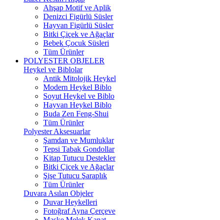
Ahşap Motif ve Aplik
Denizci Figürlü Süsler
Hayvan Figürlü Süsler
Bitki Çiçek ve Ağaçlar
Bebek Çocuk Süsleri
Tüm Ürünler
POLYESTER OBJELER
Heykel ve Biblolar
Antik Mitolojik Heykel
Modern Heykel Biblo
Soyut Heykel ve Biblo
Hayvan Heykel Biblo
Buda Zen Feng-Shui
Tüm Ürünler
Polyester Aksesuarlar
Şamdan ve Mumluklar
Tepsi Tabak Gondollar
Kitap Tutucu Destekler
Bitki Çiçek ve Ağaçlar
Şişe Tutucu Şaraplık
Tüm Ürünler
Duvara Asılan Objeler
Duvar Heykelleri
Fotoğraf Ayna Çerçeve
Maske Melek Kanat