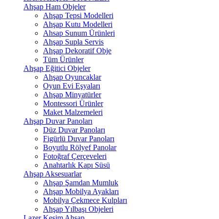
Ahşap Ham Objeler
Ahşap Tepsi Modelleri
Ahşap Kutu Modelleri
Ahsap Sunum Ürünleri
Ahşap Supla Servis
Ahşap Dekoratif Obje
Tüm Ürünler
Ahşap Eğitici Objeler
Ahşap Oyuncaklar
Oyun Evi Eşyaları
Ahşap Minyatürler
Montessori Ürünler
Maket Malzemeleri
Ahşap Duvar Panoları
Düz Duvar Panoları
Figürlü Duvar Panoları
Boyutlu Rölyef Panolar
Fotoğraf Çerçeveleri
Anahtarlık Kapı Süsü
Ahşap Aksesuarlar
Ahşap Şamdan Mumluk
Ahşap Mobilya Ayakları
Mobilya Çekmece Kulpları
Ahşap Yılbaşı Objeleri
Lazer Kesim Ahşap