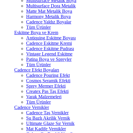
Multisurface Metalik Boya
Multisurface Dora Metalik
Matte Mat Metalik Boya
Harmony Metalik Boya
Cadence Yaldız Boyalar
Tüm Ürünler
Eskitme Boya ve Krem
Antiquing Eskitme Boyası
Cadence Eskitme Kremi
Cadence Eskitme Pudrası
Vintage Legend Eskitme
Patina Boya ve Spreyler
Tüm Ürünler
Cadence Efekt Boyaları
Cadence Pouring Efekt
Cosmos Seramik Efekti
Sprey Mermer Efekti
Createx Pas Taş Efekti
Varak Malzemeleri
Tüm Ürünler
Cadence Vernikler
Cadence Taş Vernikler
Su Bazlı Akrilik Vernik
Ultimate Glaze Sır Vernik
Mat Kadife Vernikler