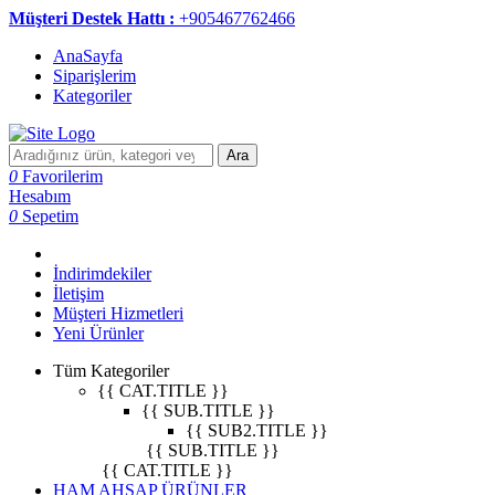
Müşteri Destek Hattı :
+905467762466
AnaSayfa
Siparişlerim
Kategoriler
Ara
0
Favorilerim
Hesabım
0
Sepetim
İndirimdekiler
İletişim
Müşteri Hizmetleri
Yeni Ürünler
Tüm Kategoriler
{{ CAT.TITLE }}
{{ SUB.TITLE }}
{{ SUB2.TITLE }}
{{ SUB.TITLE }}
{{ CAT.TITLE }}
HAM AHŞAP ÜRÜNLER