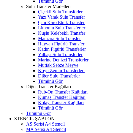
Tümünü Gör
Sulu Transfer Modelleri
Çiçekli Sulu Transferler
Yazı Varak Sulu Transfer
Çini Karo Etnik Transfer
Limonlu Sulu Transferler
Kuşlu Kelebekli Transfer
Manzara Sulu Transfer
Hayvan Figürlü Transfer
Kadın Figürlü Transferler
Yılbaşı Sulu Transferler
Marine Denizci Transferler
Mutfak Sebze Meyve
Koyu Zemin Transferleri
Diğer Sulu Transferler
Tümünü Gör
Diğer Transfer Kağıtları
Rub-On Transfer Kağıtları
Kumaş Transfer Kağıtları
Kolay Transfer Kağıtları
Tümünü Gör
Tümünü Gör
STENCIL ŞABLON
AS Serisi A4 Stencıl
MA Serisi A4 Stencıl