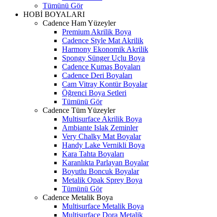
Tümünü Gör
HOBİ BOYALARI
Cadence Ham Yüzeyler
Premium Akrilik Boya
Cadence Style Mat Akrilik
Harmony Ekonomik Akrilik
Spongy Sünger Uçlu Boya
Cadence Kumaş Boyaları
Cadence Deri Boyaları
Cam Vitray Kontür Boyalar
Öğrenci Boya Setleri
Tümünü Gör
Cadence Tüm Yüzeyler
Multisurface Akrilik Boya
Ambiante Islak Zeminler
Very Chalky Mat Boyalar
Handy Lake Vernikli Boya
Kara Tahta Boyaları
Karanlıkta Parlayan Boyalar
Boyutlu Boncuk Boyalar
Metalik Opak Sprey Boya
Tümünü Gör
Cadence Metalik Boya
Multisurface Metalik Boya
Multisurface Dora Metalik