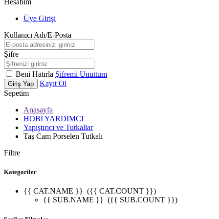
Hesabım
Üye Girişi
Kullanıcı Adı/E-Posta
Şifre
Beni Hatırla
Şifremi Unuttum
Kayıt Ol
Giriş Yap
Sepetim
Anasayfa
HOBİ YARDIMCI
Yapıştırıcı ve Tutkallar
Taş Cam Porselen Tutkalı
Filtre
Kategoriler
{{ CAT.NAME }}
({{ CAT.COUNT }})
{{ SUB.NAME }}
({{ SUB.COUNT }})