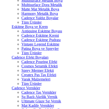
Multisurface Metalik Boya
Multisurface Dora Metalik
Matte Mat Metalik Boya
Harmony Metalik Boya
Cadence Yaldız Boyalar
Tüm Ürünler
Eskitme Boya ve Krem
Antiquing Eskitme Boyası
Cadence Eskitme Kremi
Cadence Eskitme Pudrası
Vintage Legend Eskitme
Patina Boya ve Spreyler
Tüm Ürünler
Cadence Efekt Boyaları
Cadence Pouring Efekt
Cosmos Seramik Efekti
Sprey Mermer Efekti
Createx Pas Taş Efekti
Varak Malzemeleri
Tüm Ürünler
Cadence Vernikler
Cadence Taş Vernikler
Su Bazlı Akrilik Vernik
Ultimate Glaze Sır Vernik
Mat Kadife Vernikler