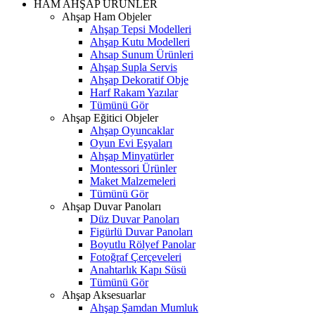
HAM AHŞAP ÜRÜNLER
Ahşap Ham Objeler
Ahşap Tepsi Modelleri
Ahşap Kutu Modelleri
Ahsap Sunum Ürünleri
Ahşap Supla Servis
Ahşap Dekoratif Obje
Harf Rakam Yazılar
Tümünü Gör
Ahşap Eğitici Objeler
Ahşap Oyuncaklar
Oyun Evi Eşyaları
Ahşap Minyatürler
Montessori Ürünler
Maket Malzemeleri
Tümünü Gör
Ahşap Duvar Panoları
Düz Duvar Panoları
Figürlü Duvar Panoları
Boyutlu Rölyef Panolar
Fotoğraf Çerçeveleri
Anahtarlık Kapı Süsü
Tümünü Gör
Ahşap Aksesuarlar
Ahşap Şamdan Mumluk