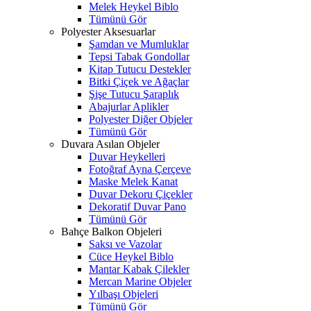
Melek Heykel Biblo
Tümünü Gör
Polyester Aksesuarlar
Şamdan ve Mumluklar
Tepsi Tabak Gondollar
Kitap Tutucu Destekler
Bitki Çiçek ve Ağaçlar
Şişe Tutucu Şaraplık
Abajurlar Aplikler
Polyester Diğer Objeler
Tümünü Gör
Duvara Asılan Objeler
Duvar Heykelleri
Fotoğraf Ayna Çerçeve
Maske Melek Kanat
Duvar Dekoru Çiçekler
Dekoratif Duvar Pano
Tümünü Gör
Bahçe Balkon Objeleri
Saksı ve Vazolar
Cüce Heykel Biblo
Mantar Kabak Çilekler
Mercan Marine Objeler
Yılbaşı Objeleri
Tümünü Gör