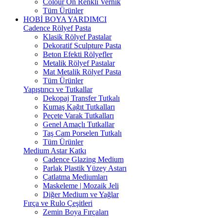
Colour On Renkli Vernik
Tüm Ürünler
HOBİ BOYA YARDIMCI
Cadence Rölyef Pasta
Klasik Rölyef Pastalar
Dekoratif Sculpture Pasta
Beton Efekti Rölyefler
Metalik Rölyef Pastalar
Mat Metalik Rölyef Pasta
Tüm Ürünler
Yapıştırıcı ve Tutkallar
Dekopaj Transfer Tutkalı
Kumaş Kağıt Tutkalları
Peçete Varak Tutkalları
Genel Amaçlı Tutkallar
Taş Cam Porselen Tutkalı
Tüm Ürünler
Medium Astar Katkı
Cadence Glazing Medium
Parlak Plastik Yüzey Astarı
Çatlatma Mediumları
Maskeleme | Mozaik Jeli
Diğer Medium ve Yağlar
Fırça ve Rulo Çeşitleri
Zemin Boya Fırçaları