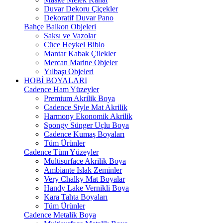
Duvar Dekoru Çiçekler
Dekoratif Duvar Pano
Bahçe Balkon Objeleri
Saksı ve Vazolar
Cüce Heykel Biblo
Mantar Kabak Çilekler
Mercan Marine Objeler
Yılbaşı Objeleri
HOBİ BOYALARI
Cadence Ham Yüzeyler
Premium Akrilik Boya
Cadence Style Mat Akrilik
Harmony Ekonomik Akrilik
Spongy Sünger Uçlu Boya
Cadence Kumaş Boyaları
Tüm Ürünler
Cadence Tüm Yüzeyler
Multisurface Akrilik Boya
Ambiante Islak Zeminler
Very Chalky Mat Boyalar
Handy Lake Vernikli Boya
Kara Tahta Boyaları
Tüm Ürünler
Cadence Metalik Boya