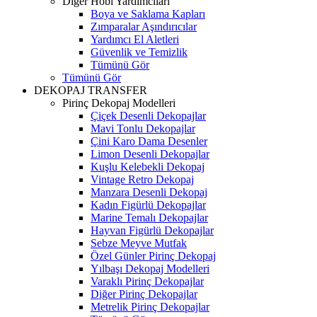
Diğer Hobi Yardımcıları
Boya ve Saklama Kapları
Zımparalar Aşındırıcılar
Yardımcı El Aletleri
Güvenlik ve Temizlik
Tümünü Gör
Tümünü Gör
DEKOPAJ TRANSFER
Pirinç Dekopaj Modelleri
Çiçek Desenli Dekopajlar
Mavi Tonlu Dekopajlar
Çini Karo Dama Desenler
Limon Desenli Dekopajlar
Kuşlu Kelebekli Dekopaj
Vintage Retro Dekopaj
Manzara Desenli Dekopaj
Kadın Figürlü Dekopajlar
Marine Temalı Dekopajlar
Hayvan Figürlü Dekopajlar
Sebze Meyve Mutfak
Özel Günler Pirinç Dekopaj
Yılbaşı Dekopaj Modelleri
Varaklı Pirinç Dekopajlar
Diğer Pirinç Dekopajlar
Metrelik Pirinç Dekopajlar