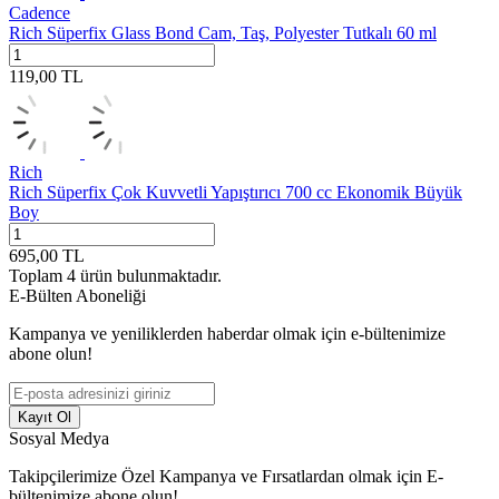
Cadence
Rich Süperfix Glass Bond Cam, Taş, Polyester Tutkalı 60 ml
119,00
TL
Rich
Rich Süperfix Çok Kuvvetli Yapıştırıcı 700 cc Ekonomik Büyük
Boy
695,00
TL
Toplam
4
ürün bulunmaktadır.
E-Bülten Aboneliği
Kampanya ve yeniliklerden haberdar olmak için e-bültenimize
abone olun!
Kayıt Ol
Sosyal Medya
Takipçilerimize Özel Kampanya ve Fırsatlardan olmak için E-
bültenimize abone olun!