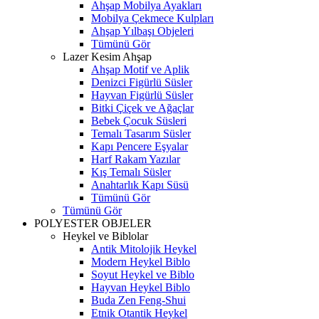
Ahşap Mobilya Ayakları
Mobilya Çekmece Kulpları
Ahşap Yılbaşı Objeleri
Tümünü Gör
Lazer Kesim Ahşap
Ahşap Motif ve Aplik
Denizci Figürlü Süsler
Hayvan Figürlü Süsler
Bitki Çiçek ve Ağaçlar
Bebek Çocuk Süsleri
Temalı Tasarım Süsler
Kapı Pencere Eşyalar
Harf Rakam Yazılar
Kış Temalı Süsler
Anahtarlık Kapı Süsü
Tümünü Gör
Tümünü Gör
POLYESTER OBJELER
Heykel ve Biblolar
Antik Mitolojik Heykel
Modern Heykel Biblo
Soyut Heykel ve Biblo
Hayvan Heykel Biblo
Buda Zen Feng-Shui
Etnik Otantik Heykel