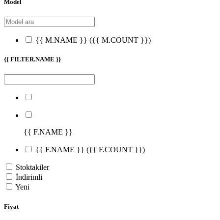
Model
{{ M.NAME }}
({{ M.COUNT }})
{{ FILTER.NAME }}
{{ F.NAME }}
{{ F.NAME }}
({{ F.COUNT }})
Stoktakiler
İndirimli
Yeni
Fiyat