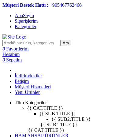
Müşteri Destek Hattı :
+905467762466
AnaSayfa
Siparişlerim
Kategoriler
Ara
0
Favorilerim
Hesabım
0
Sepetim
İndirimdekiler
İletişim
Müşteri Hizmetleri
Yeni Ürünler
Tüm Kategoriler
{{ CAT.TITLE }}
{{ SUB.TITLE }}
{{ SUB2.TITLE }}
{{ SUB.TITLE }}
{{ CAT.TITLE }}
HAM AHŞAP ÜRÜNLER