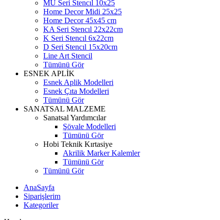
MU Seri Stencıl 10x25
Home Decor Midi 25x25
Home Decor 45x45 cm
KA Seri Stencıl 22x22cm
K Seri Stencıl 6x22cm
D Seri Stencıl 15x20cm
Line Art Stencil
Tümünü Gör
ESNEK APLİK
Esnek Aplik Modelleri
Esnek Çıta Modelleri
Tümünü Gör
SANATSAL MALZEME
Sanatsal Yardımcılar
Şövale Modelleri
Tümünü Gör
Hobi Teknik Kırtasiye
Akrilik Marker Kalemler
Tümünü Gör
Tümünü Gör
AnaSayfa
Siparişlerim
Kategoriler