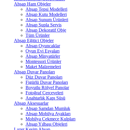
Ahşap Ham Objeler
Ahşap Tepsi Modelleri
Ahşap Kutu Modelleri
Ahsap Sunum Ürünleri
Ahşap Supla Servis
Ahşap Dekoratif Obje
Tüm Ürünler
Ahşap Eğitici Objeler
Ahşap Oyuncaklar
Oyun Evi Eşyaları
Ahşap Minyatürler
Montessori Ürünler
Maket Malzemeleri
Ahşap Duvar Panoları
Düz Duvar Panoları
Figürlü Duvar Panoları
Boyutlu Rölyef Panolar
Fotoğraf Çerçeveleri
Anahtarlık Kapı Süsü
Ahşap Aksesuarlar
Ahşap Şamdan Mumluk
Ahşap Mobilya Ayakları
Mobilya Çekmece Kulpları
Ahşap Yılbaşı Objeleri
Lazer Kesim Ahşap