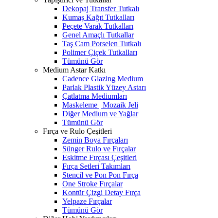
Dekopaj Transfer Tutkalı
Kumaş Kağıt Tutkalları
Peçete Varak Tutkalları
Genel Amaçlı Tutkallar
Taş Cam Porselen Tutkalı
Polimer Çiçek Tutkalları
Tümünü Gör
Medium Astar Katkı
Cadence Glazing Medium
Parlak Plastik Yüzey Astarı
Çatlatma Mediumları
Maskeleme | Mozaik Jeli
Diğer Medium ve Yağlar
Tümünü Gör
Fırça ve Rulo Çeşitleri
Zemin Boya Fırçaları
Sünger Rulo ve Fırçalar
Eskitme Fırçası Çeşitleri
Fırça Setleri Takımları
Stencil ve Pon Pon Fırça
One Stroke Fırçalar
Kontür Çizgi Detay Fırça
Yelpaze Fırçalar
Tümünü Gör