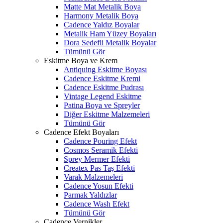
Matte Mat Metalik Boya
Harmony Metalik Boya
Cadence Yaldız Boyalar
Metalik Ham Yüzey Boyaları
Dora Sedefli Metalik Boyalar
Tümünü Gör
Eskitme Boya ve Krem
Antiquing Eskitme Boyası
Cadence Eskitme Kremi
Cadence Eskitme Pudrası
Vintage Legend Eskitme
Patina Boya ve Spreyler
Diğer Eskitme Malzemeleri
Tümünü Gör
Cadence Efekt Boyaları
Cadence Pouring Efekt
Cosmos Seramik Efekti
Sprey Mermer Efekti
Createx Pas Taş Efekti
Varak Malzemeleri
Cadence Yosun Efekti
Parmak Yaldızlar
Cadence Wash Efekt
Tümünü Gör
Cadence Vernikler