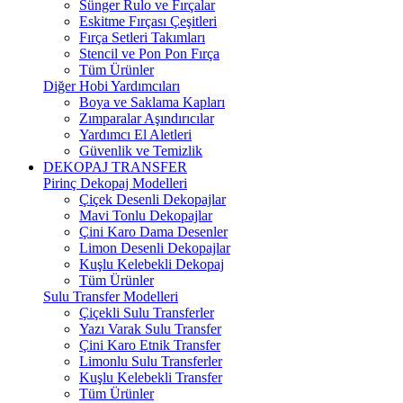
Sünger Rulo ve Fırçalar
Eskitme Fırçası Çeşitleri
Fırça Setleri Takımları
Stencil ve Pon Pon Fırça
Tüm Ürünler
Diğer Hobi Yardımcıları
Boya ve Saklama Kapları
Zımparalar Aşındırıcılar
Yardımcı El Aletleri
Güvenlik ve Temizlik
DEKOPAJ TRANSFER
Pirinç Dekopaj Modelleri
Çiçek Desenli Dekopajlar
Mavi Tonlu Dekopajlar
Çini Karo Dama Desenler
Limon Desenli Dekopajlar
Kuşlu Kelebekli Dekopaj
Tüm Ürünler
Sulu Transfer Modelleri
Çiçekli Sulu Transferler
Yazı Varak Sulu Transfer
Çini Karo Etnik Transfer
Limonlu Sulu Transferler
Kuşlu Kelebekli Transfer
Tüm Ürünler