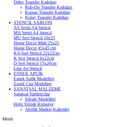
Diğer Transfer Kağıtları
Rub-On Transfer Kağıtları
Kumaş Transfer Kağıtları
Kolay Transfer Kağıtları
STENCIL ŞABLON
AS Serisi A4 Stencıl
MA Serisi A4 Stencıl
MU Seri Stencıl 10x25
Home Decor Midi 25x25
Home Decor 45x45 cm
KA Seri Stencıl 22x22cm
K Seri Stencıl 6x22cm
D Seri Stencıl 15x20cm
Line Art Stencil
ESNEK APLİK
Esnek Aplik Modelleri
Esnek Çıta Modelleri
SANATSAL MALZEME
Sanatsal Yardımcılar
Şövale Modelleri
Hobi Teknik Kırtasiye
Akrilik Marker Kalemler
Menü