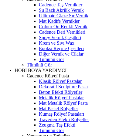
Cadence Taş Vernikler
Su Bazlı Akrilik Vernik
Ultimate Glaze Sır Vernik
Mat Kadife Vernikler
Colour On Renkli Vernik
Cadence Deri Vernikleri
Sprey Vernik Çeşitleri
Krem ve Sıvı Wax
Epoksi Reçine Çeşitleri
Diğer Vernik ve Cilalar
Tümünü Gör
Tümünü Gör
HOBİ BOYA YARDIMCI
Cadence Rölyef Pasta
Klasik Rölyef Pastalar
Dekoratif Sculpture Pasta
Beton Efekti Rölyefler
Metalik Rölyef Pastalar
Mat Metalik Rölyef Pasta
Mat Pastel Rölyefler
Kumaş Rölyef Pastaları
Traverten Efekti Rölyefler
Zeugma Taş Efekti
Tümünü Gör
Yapıştırıcı ve Tutkallar