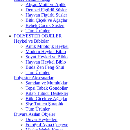
Ahşap Motif ve Aplik
Denizci Figürlü Süsler
Hayvan Figürlü Süsler
Bitki Çiçek ve Ağaçlar
Bebek Çocuk Süsleri
Tüm Ürünler
POLYESTER OBJELER
Heykel ve Biblolar
Antik Mitolojik Heykel
Modern Heykel Biblo
Soyut Heykel ve Biblo
Hayvan Heykel Biblo
Buda Zen Feng-Shui
Tüm Ürünler
Polyester Aksesuarlar
Şamdan ve Mumluklar
Tepsi Tabak Gondollar
Kitap Tutucu Destekler
Bitki Çiçek ve Ağaçlar
Şişe Tutucu Şaraplık
Tüm Ürünler
Duvara Asılan Objeler
Duvar Heykelleri
Fotoğraf Ayna Çerçeve
Maske Melek Kanat