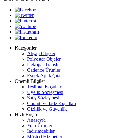
Kategoriler
Ahşap Objeler
Polyester Objeler
Dekopaj Transfer
Cadence Ürünler
Esnek Aplik Çıta
Önemli Bilgiler
Teslimat Koşulları
Üyelik Sözleşmesi
Satış Sözleşmesi
Garanti ve İade Koşulları
Gizlilik ve Güvenlik
Hızlı Erişim
Anasayfa
Yeni Ürünler
İndirimdekiler
Müşteri Hizmetleri