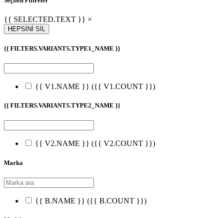
Seçilen Filtreler
{{ SELECTED.TEXT }} ×
HEPSİNİ SİL
{{ FILTERS.VARIANTS.TYPE1_NAME }}
{{ V1.NAME }}
({{ V1.COUNT }})
{{ FILTERS.VARIANTS.TYPE2_NAME }}
{{ V2.NAME }}
({{ V2.COUNT }})
Marka
{{ B.NAME }}
({{ B.COUNT }})