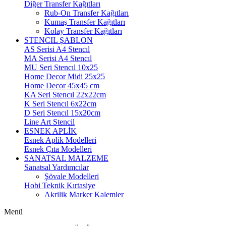
Diğer Transfer Kağıtları
Rub-On Transfer Kağıtları
Kumaş Transfer Kağıtları
Kolay Transfer Kağıtları
STENCIL ŞABLON
AS Serisi A4 Stencıl
MA Serisi A4 Stencıl
MU Seri Stencıl 10x25
Home Decor Midi 25x25
Home Decor 45x45 cm
KA Seri Stencıl 22x22cm
K Seri Stencıl 6x22cm
D Seri Stencıl 15x20cm
Line Art Stencil
ESNEK APLİK
Esnek Aplik Modelleri
Esnek Çıta Modelleri
SANATSAL MALZEME
Sanatsal Yardımcılar
Şövale Modelleri
Hobi Teknik Kırtasiye
Akrilik Marker Kalemler
Menü