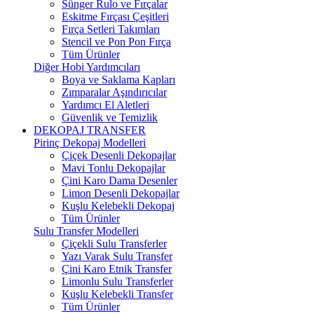
Sünger Rulo ve Fırçalar
Eskitme Fırçası Çeşitleri
Fırça Setleri Takımları
Stencil ve Pon Pon Fırça
Tüm Ürünler
Diğer Hobi Yardımcıları
Boya ve Saklama Kapları
Zımparalar Aşındırıcılar
Yardımcı El Aletleri
Güvenlik ve Temizlik
DEKOPAJ TRANSFER
Pirinç Dekopaj Modelleri
Çiçek Desenli Dekopajlar
Mavi Tonlu Dekopajlar
Çini Karo Dama Desenler
Limon Desenli Dekopajlar
Kuşlu Kelebekli Dekopaj
Tüm Ürünler
Sulu Transfer Modelleri
Çiçekli Sulu Transferler
Yazı Varak Sulu Transfer
Çini Karo Etnik Transfer
Limonlu Sulu Transferler
Kuşlu Kelebekli Transfer
Tüm Ürünler