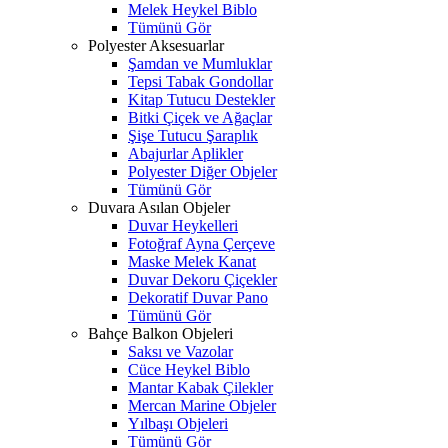
Melek Heykel Biblo
Tümünü Gör
Polyester Aksesuarlar
Şamdan ve Mumluklar
Tepsi Tabak Gondollar
Kitap Tutucu Destekler
Bitki Çiçek ve Ağaçlar
Şişe Tutucu Şaraplık
Abajurlar Aplikler
Polyester Diğer Objeler
Tümünü Gör
Duvara Asılan Objeler
Duvar Heykelleri
Fotoğraf Ayna Çerçeve
Maske Melek Kanat
Duvar Dekoru Çiçekler
Dekoratif Duvar Pano
Tümünü Gör
Bahçe Balkon Objeleri
Saksı ve Vazolar
Cüce Heykel Biblo
Mantar Kabak Çilekler
Mercan Marine Objeler
Yılbaşı Objeleri
Tümünü Gör