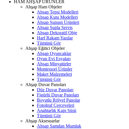
HAM AHŞAP ÜRÜNLER
Ahşap Ham Objeler
Ahşap Tepsi Modelleri
Ahşap Kutu Modelleri
Ahsap Sunum Ürünleri
Ahşap Supla Servis
Ahşap Dekoratif Obje
Harf Rakam Yazılar
Tümünü Gör
Ahşap Eğitici Objeler
Ahşap Oyuncaklar
Oyun Evi Eşyaları
Ahşap Minyatürler
Montessori Ürünler
Maket Malzemeleri
Tümünü Gör
Ahşap Duvar Panoları
Düz Duvar Panoları
Figürlü Duvar Panoları
Boyutlu Rölyef Panolar
Fotoğraf Çerçeveleri
Anahtarlık Kapı Süsü
Tümünü Gör
Ahşap Aksesuarlar
Ahşap Şamdan Mumluk