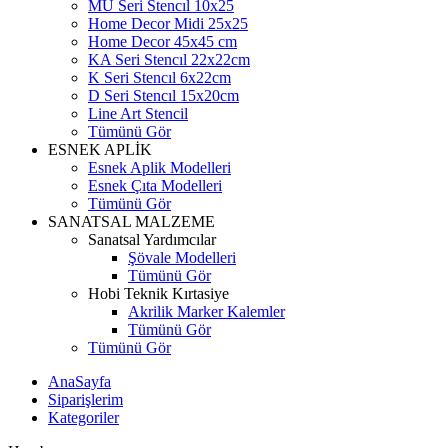
MU Seri Stencıl 10x25
Home Decor Midi 25x25
Home Decor 45x45 cm
KA Seri Stencıl 22x22cm
K Seri Stencıl 6x22cm
D Seri Stencıl 15x20cm
Line Art Stencil
Tümünü Gör
ESNEK APLİK
Esnek Aplik Modelleri
Esnek Çıta Modelleri
Tümünü Gör
SANATSAL MALZEME
Sanatsal Yardımcılar
Şövale Modelleri
Tümünü Gör
Hobi Teknik Kırtasiye
Akrilik Marker Kalemler
Tümünü Gör
Tümünü Gör
AnaSayfa
Siparişlerim
Kategoriler