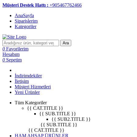
Müşteri Destek Hattı :
+905467762466
AnaSayfa
Siparişlerim
Kategoriler
Ara
0
Favorilerim
Hesabım
0
Sepetim
İndirimdekiler
İletişim
Müşteri Hizmetleri
Yeni Ürünler
Tüm Kategoriler
{{ CAT.TITLE }}
{{ SUB.TITLE }}
{{ SUB2.TITLE }}
{{ SUB.TITLE }}
{{ CAT.TITLE }}
HAM AHŞAP ÜRÜNLER