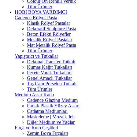
Colour On Renkli Vernik
Tüm Ürünler
HOBİ BOYA YARDIMCI
Cadence Rölyef Pasta
Klasik Rölyef Pastalar
Dekoratif Sculpture Pasta
Beton Efekti Rölyefler
Metalik Rölyef Pastalar
Mat Metalik Rölyef Pasta
Tüm Ürünler
Yapıştırıcı ve Tutkallar
Dekopaj Transfer Tutkalı
Kumaş Kağıt Tutkalları
Peçete Varak Tutkalları
Genel Amaçlı Tutkallar
Taş Cam Porselen Tutkalı
Tüm Ürünler
Medium Astar Katkı
Cadence Glazing Medium
Parlak Plastik Yüzey Astarı
Çatlatma Mediumları
Maskeleme | Mozaik Jeli
Diğer Medium ve Yağlar
Fırça ve Rulo Çeşitleri
Zemin Boya Fırçaları