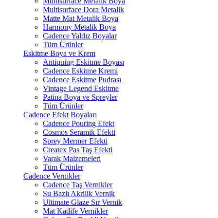
Multisurface Metalik Boya
Multisurface Dora Metalik
Matte Mat Metalik Boya
Harmony Metalik Boya
Cadence Yaldız Boyalar
Tüm Ürünler
Eskitme Boya ve Krem
Antiquing Eskitme Boyası
Cadence Eskitme Kremi
Cadence Eskitme Pudrası
Vintage Legend Eskitme
Patina Boya ve Spreyler
Tüm Ürünler
Cadence Efekt Boyaları
Cadence Pouring Efekt
Cosmos Seramik Efekti
Sprey Mermer Efekti
Createx Pas Taş Efekti
Varak Malzemeleri
Tüm Ürünler
Cadence Vernikler
Cadence Taş Vernikler
Su Bazlı Akrilik Vernik
Ultimate Glaze Sır Vernik
Mat Kadife Vernikler