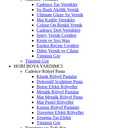
Cadence Taş Vernikler
Su Bazlı Akrilik Vernik
Ultimate Glaze Sır Vernik
Mat Kadife Vernikler
Colour On Renkli Vernik
Cadence Deri Vernikleri
Sprey Vernik Çeşitleri
Krem ve Sıvı Wax
Epoksi Reçine Çeşitleri
Diğer Vernik ve Cilalar
Tümünü Gör
Tümünü Gör
HOBİ BOYA YARDIMCI
Cadence Rölyef Pasta
Klasik Rölyef Pastalar
Dekoratif Sculpture Pasta
Beton Efekti Rölyefler
Metalik Rölyef Pastalar
Mat Metalik Rölyef Pasta
Mat Pastel Rölyefler
Kumaş Rölyef Pastaları
Traverten Efekti Rölyefler
Zeugma Taş Efekti
Tümünü Gör
Yapıştırıcı ve Tutkallar