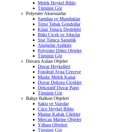
Melek Heykel Biblo
Tümünü Gör
Polyester Aksesuarlar
Şamdan ve Mumluklar
Tepsi Tabak Gondollar
Kitap Tutucu Destekler
Bitki Çiçek ve Ağaçlar
Şişe Tutucu Şaraplık
Abajurlar Aplikler
Polyester Diğer Objeler
Tümünü Gör
Duvara Asılan Objeler
Duvar Heykelleri
Fotoğraf Ayna Çerçeve
Maske Melek Kanat
Duvar Dekoru Çiçekler
Dekoratif Duvar Pano
Tümünü Gör
Bahçe Balkon Objeleri
Saksı ve Vazolar
Cüce Heykel Biblo
Mantar Kabak Çilekler
Mercan Marine Objeler
Yılbaşı Objeleri
Tümünü Gör