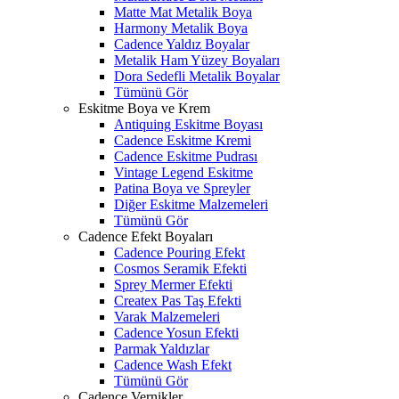
Matte Mat Metalik Boya
Harmony Metalik Boya
Cadence Yaldız Boyalar
Metalik Ham Yüzey Boyaları
Dora Sedefli Metalik Boyalar
Tümünü Gör
Eskitme Boya ve Krem
Antiquing Eskitme Boyası
Cadence Eskitme Kremi
Cadence Eskitme Pudrası
Vintage Legend Eskitme
Patina Boya ve Spreyler
Diğer Eskitme Malzemeleri
Tümünü Gör
Cadence Efekt Boyaları
Cadence Pouring Efekt
Cosmos Seramik Efekti
Sprey Mermer Efekti
Createx Pas Taş Efekti
Varak Malzemeleri
Cadence Yosun Efekti
Parmak Yaldızlar
Cadence Wash Efekt
Tümünü Gör
Cadence Vernikler