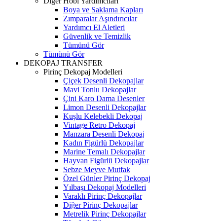
Diğer Hobi Yardımcıları
Boya ve Saklama Kapları
Zımparalar Aşındırıcılar
Yardımcı El Aletleri
Güvenlik ve Temizlik
Tümünü Gör
Tümünü Gör
DEKOPAJ TRANSFER
Pirinç Dekopaj Modelleri
Çiçek Desenli Dekopajlar
Mavi Tonlu Dekopajlar
Çini Karo Dama Desenler
Limon Desenli Dekopajlar
Kuşlu Kelebekli Dekopaj
Vintage Retro Dekopaj
Manzara Desenli Dekopaj
Kadın Figürlü Dekopajlar
Marine Temalı Dekopajlar
Hayvan Figürlü Dekopajlar
Sebze Meyve Mutfak
Özel Günler Pirinç Dekopaj
Yılbaşı Dekopaj Modelleri
Varaklı Pirinç Dekopajlar
Diğer Pirinç Dekopajlar
Metrelik Pirinç Dekopajlar