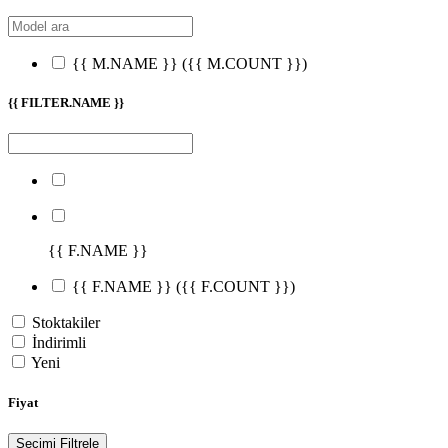
{{ M.NAME }}
({{ M.COUNT }})
{{ FILTER.NAME }}
{{ F.NAME }}
{{ F.NAME }}
({{ F.COUNT }})
Stoktakiler
İndirimli
Yeni
Fiyat
Seçimi Filtrele