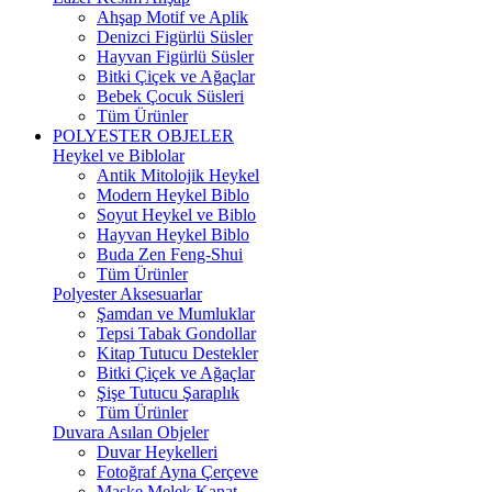
Ahşap Motif ve Aplik
Denizci Figürlü Süsler
Hayvan Figürlü Süsler
Bitki Çiçek ve Ağaçlar
Bebek Çocuk Süsleri
Tüm Ürünler
POLYESTER OBJELER
Heykel ve Biblolar
Antik Mitolojik Heykel
Modern Heykel Biblo
Soyut Heykel ve Biblo
Hayvan Heykel Biblo
Buda Zen Feng-Shui
Tüm Ürünler
Polyester Aksesuarlar
Şamdan ve Mumluklar
Tepsi Tabak Gondollar
Kitap Tutucu Destekler
Bitki Çiçek ve Ağaçlar
Şişe Tutucu Şaraplık
Tüm Ürünler
Duvara Asılan Objeler
Duvar Heykelleri
Fotoğraf Ayna Çerçeve
Maske Melek Kanat