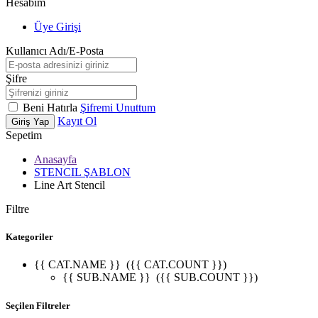
Hesabım
Üye Girişi
Kullanıcı Adı/E-Posta
Şifre
Beni Hatırla
Şifremi Unuttum
Kayıt Ol
Giriş Yap
Sepetim
Anasayfa
STENCIL ŞABLON
Line Art Stencil
Filtre
Kategoriler
{{ CAT.NAME }}
({{ CAT.COUNT }})
{{ SUB.NAME }}
({{ SUB.COUNT }})
Seçilen Filtreler