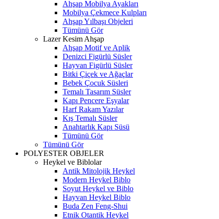
Ahşap Mobilya Ayakları
Mobilya Çekmece Kulpları
Ahşap Yılbaşı Objeleri
Tümünü Gör
Lazer Kesim Ahşap
Ahşap Motif ve Aplik
Denizci Figürlü Süsler
Hayvan Figürlü Süsler
Bitki Çiçek ve Ağaçlar
Bebek Çocuk Süsleri
Temalı Tasarım Süsler
Kapı Pencere Eşyalar
Harf Rakam Yazılar
Kış Temalı Süsler
Anahtarlık Kapı Süsü
Tümünü Gör
Tümünü Gör
POLYESTER OBJELER
Heykel ve Biblolar
Antik Mitolojik Heykel
Modern Heykel Biblo
Soyut Heykel ve Biblo
Hayvan Heykel Biblo
Buda Zen Feng-Shui
Etnik Otantik Heykel