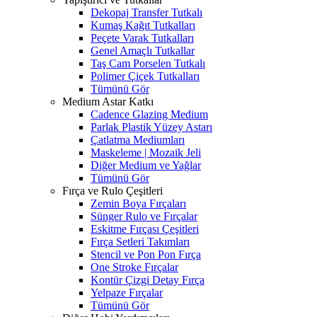
Dekopaj Transfer Tutkalı
Kumaş Kağıt Tutkalları
Peçete Varak Tutkalları
Genel Amaçlı Tutkallar
Taş Cam Porselen Tutkalı
Polimer Çiçek Tutkalları
Tümünü Gör
Medium Astar Katkı
Cadence Glazing Medium
Parlak Plastik Yüzey Astarı
Çatlatma Mediumları
Maskeleme | Mozaik Jeli
Diğer Medium ve Yağlar
Tümünü Gör
Fırça ve Rulo Çeşitleri
Zemin Boya Fırçaları
Sünger Rulo ve Fırçalar
Eskitme Fırçası Çeşitleri
Fırça Setleri Takımları
Stencil ve Pon Pon Fırça
One Stroke Fırçalar
Kontür Çizgi Detay Fırça
Yelpaze Fırçalar
Tümünü Gör