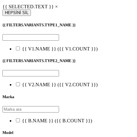
{{ SELECTED.TEXT }} ×
HEPSİNİ SİL
{{ FILTERS.VARIANTS.TYPE1_NAME }}
{{ V1.NAME }}
({{ V1.COUNT }})
{{ FILTERS.VARIANTS.TYPE2_NAME }}
{{ V2.NAME }}
({{ V2.COUNT }})
Marka
{{ B.NAME }}
({{ B.COUNT }})
Model