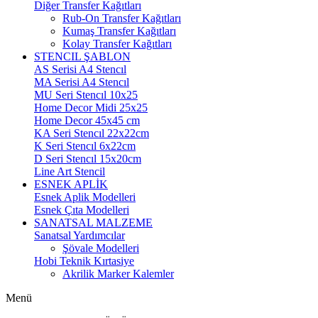
Diğer Transfer Kağıtları
Rub-On Transfer Kağıtları
Kumaş Transfer Kağıtları
Kolay Transfer Kağıtları
STENCIL ŞABLON
AS Serisi A4 Stencıl
MA Serisi A4 Stencıl
MU Seri Stencıl 10x25
Home Decor Midi 25x25
Home Decor 45x45 cm
KA Seri Stencıl 22x22cm
K Seri Stencıl 6x22cm
D Seri Stencıl 15x20cm
Line Art Stencil
ESNEK APLİK
Esnek Aplik Modelleri
Esnek Çıta Modelleri
SANATSAL MALZEME
Sanatsal Yardımcılar
Şövale Modelleri
Hobi Teknik Kırtasiye
Akrilik Marker Kalemler
Menü