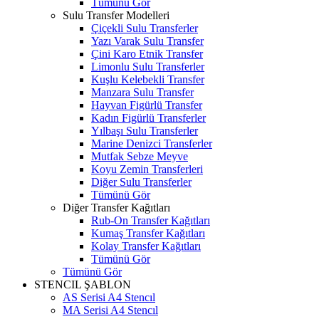
Tümünü Gör
Sulu Transfer Modelleri
Çiçekli Sulu Transferler
Yazı Varak Sulu Transfer
Çini Karo Etnik Transfer
Limonlu Sulu Transferler
Kuşlu Kelebekli Transfer
Manzara Sulu Transfer
Hayvan Figürlü Transfer
Kadın Figürlü Transferler
Yılbaşı Sulu Transferler
Marine Denizci Transferler
Mutfak Sebze Meyve
Koyu Zemin Transferleri
Diğer Sulu Transferler
Tümünü Gör
Diğer Transfer Kağıtları
Rub-On Transfer Kağıtları
Kumaş Transfer Kağıtları
Kolay Transfer Kağıtları
Tümünü Gör
Tümünü Gör
STENCIL ŞABLON
AS Serisi A4 Stencıl
MA Serisi A4 Stencıl