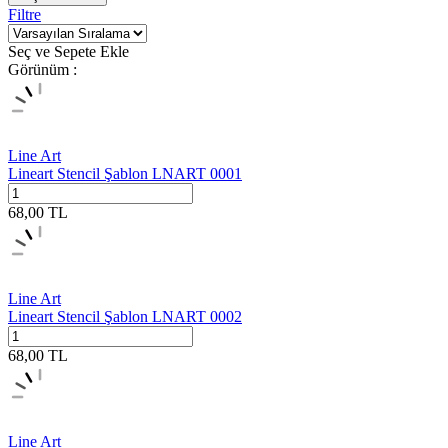
Filtre
Seç ve Sepete Ekle
Görünüm :
Line Art
Lineart Stencil Şablon LNART 0001
68,00
TL
Line Art
Lineart Stencil Şablon LNART 0002
68,00
TL
Line Art