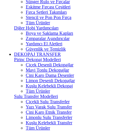
Sünger Rulo ve Fırçalar
Eskitme Fırçası Çeşitleri
Fırça Setleri Takımları
Stencil ve Pon Pon Fırça
Tüm Ürünler
Diğer Hobi Yardımcıları
Boya ve Saklama Kapları
Zımparalar Aşındırıcılar
Yardımcı El Aletleri
Güvenlik ve Temizlik
DEKOPAJ TRANSFER
Pirinç Dekopaj Modelleri
Çiçek Desenli Dekopajlar
Mavi Tonlu Dekopajlar
Çini Karo Dama Desenler
Limon Desenli Dekopajlar
Kuşlu Kelebekli Dekopaj
Tüm Ürünler
Sulu Transfer Modelleri
Çiçekli Sulu Transferler
Yazı Varak Sulu Transfer
Çini Karo Etnik Transfer
Limonlu Sulu Transferler
Kuşlu Kelebekli Transfer
Tüm Ürünler