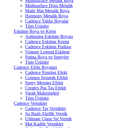
Multisurface Metalik Boya
Multisurface Dora Metalik
Matte Mat Metalik Boya
Harmony Metalik Boya
Cadence Yaldız Boyalar
Tüm Ürünler
Eskitme Boya ve Krem
Antiquing Eskitme Boyası
Cadence Eskitme Kremi
Cadence Eskitme Pudrası
Vintage Legend Eskitme
Patina Boya ve Spreyler
Tüm Ürünler
Cadence Efekt Boyaları
Cadence Pouring Efekt
Cosmos Seramik Efekti
Sprey Mermer Efekti
Createx Pas Taş Efekti
Varak Malzemeleri
Tüm Ürünler
Cadence Vernikler
Cadence Taş Vernikler
Su Bazlı Akrilik Vernik
Ultimate Glaze Sır Vernik
Mat Kadife Vernikler