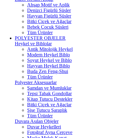
Ahşap Motif ve Aplik
Denizci Figürlü Süsler
Hayvan Figürlü Süsler
Bitki Çiçek ve Ağaçlar
Bebek Çocuk Süsleri
Tüm Ürünler
POLYESTER OBJELER
Heykel ve Biblolar
Antik Mitolojik Heykel
Modern Heykel Biblo
Soyut Heykel ve Biblo
Hayvan Heykel Biblo
Buda Zen Feng-Shui
Tüm Ürünler
Polyester Aksesuarlar
Şamdan ve Mumluklar
Tepsi Tabak Gondollar
Kitap Tutucu Destekler
Bitki Çiçek ve Ağaçlar
Şişe Tutucu Şaraplık
Tüm Ürünler
Duvara Asılan Objeler
Duvar Heykelleri
Fotoğraf Ayna Çerçeve
Maske Melek Kanat