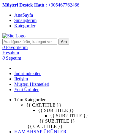
Müşteri Destek Hattı :
+905467762466
AnaSayfa
Siparişlerim
Kategoriler
Ara
0
Favorilerim
Hesabım
0
Sepetim
İndirimdekiler
İletişim
Müşteri Hizmetleri
Yeni Ürünler
Tüm Kategoriler
{{ CAT.TITLE }}
{{ SUB.TITLE }}
{{ SUB2.TITLE }}
{{ SUB.TITLE }}
{{ CAT.TITLE }}
HAM AHŞAP ÜRÜNLER