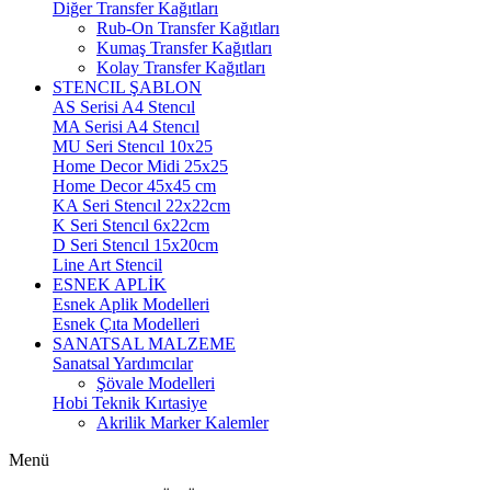
Diğer Transfer Kağıtları
Rub-On Transfer Kağıtları
Kumaş Transfer Kağıtları
Kolay Transfer Kağıtları
STENCIL ŞABLON
AS Serisi A4 Stencıl
MA Serisi A4 Stencıl
MU Seri Stencıl 10x25
Home Decor Midi 25x25
Home Decor 45x45 cm
KA Seri Stencıl 22x22cm
K Seri Stencıl 6x22cm
D Seri Stencıl 15x20cm
Line Art Stencil
ESNEK APLİK
Esnek Aplik Modelleri
Esnek Çıta Modelleri
SANATSAL MALZEME
Sanatsal Yardımcılar
Şövale Modelleri
Hobi Teknik Kırtasiye
Akrilik Marker Kalemler
Menü