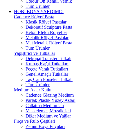
Colour On Renkli Vernik
Tüm Ürünler
HOBİ BOYA YARDIMCI
Cadence Rölyef Pasta
Klasik Rölyef Pastalar
Dekoratif Sculpture Pasta
Beton Efekti Rölyefler
Metalik Rölyef Pastalar
Mat Metalik Rölyef Pasta
Tüm Ürünler
Yapıştırıcı ve Tutkallar
Dekopaj Transfer Tutkalı
Kumaş Kağıt Tutkalları
Peçete Varak Tutkalları
Genel Amaçlı Tutkallar
Taş Cam Porselen Tutkalı
Tüm Ürünler
Medium Astar Katkı
Cadence Glazing Medium
Parlak Plastik Yüzey Astarı
Çatlatma Mediumları
Maskeleme | Mozaik Jeli
Diğer Medium ve Yağlar
Fırça ve Rulo Çeşitleri
Zemin Boya Fırçaları