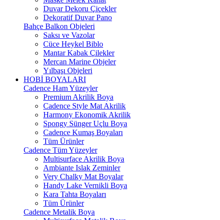
Duvar Dekoru Çiçekler
Dekoratif Duvar Pano
Bahçe Balkon Objeleri
Saksı ve Vazolar
Cüce Heykel Biblo
Mantar Kabak Çilekler
Mercan Marine Objeler
Yılbaşı Objeleri
HOBİ BOYALARI
Cadence Ham Yüzeyler
Premium Akrilik Boya
Cadence Style Mat Akrilik
Harmony Ekonomik Akrilik
Spongy Sünger Uçlu Boya
Cadence Kumaş Boyaları
Tüm Ürünler
Cadence Tüm Yüzeyler
Multisurface Akrilik Boya
Ambiante Islak Zeminler
Very Chalky Mat Boyalar
Handy Lake Vernikli Boya
Kara Tahta Boyaları
Tüm Ürünler
Cadence Metalik Boya