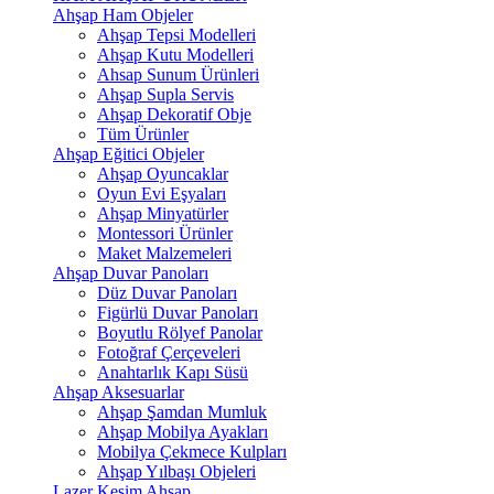
Ahşap Ham Objeler
Ahşap Tepsi Modelleri
Ahşap Kutu Modelleri
Ahsap Sunum Ürünleri
Ahşap Supla Servis
Ahşap Dekoratif Obje
Tüm Ürünler
Ahşap Eğitici Objeler
Ahşap Oyuncaklar
Oyun Evi Eşyaları
Ahşap Minyatürler
Montessori Ürünler
Maket Malzemeleri
Ahşap Duvar Panoları
Düz Duvar Panoları
Figürlü Duvar Panoları
Boyutlu Rölyef Panolar
Fotoğraf Çerçeveleri
Anahtarlık Kapı Süsü
Ahşap Aksesuarlar
Ahşap Şamdan Mumluk
Ahşap Mobilya Ayakları
Mobilya Çekmece Kulpları
Ahşap Yılbaşı Objeleri
Lazer Kesim Ahşap