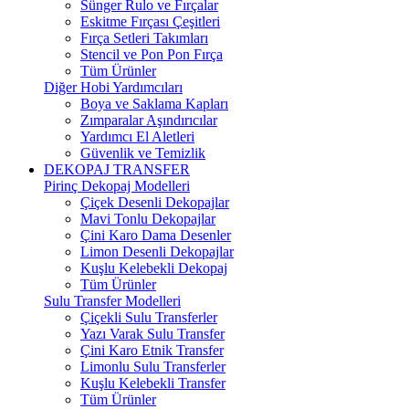
Sünger Rulo ve Fırçalar
Eskitme Fırçası Çeşitleri
Fırça Setleri Takımları
Stencil ve Pon Pon Fırça
Tüm Ürünler
Diğer Hobi Yardımcıları
Boya ve Saklama Kapları
Zımparalar Aşındırıcılar
Yardımcı El Aletleri
Güvenlik ve Temizlik
DEKOPAJ TRANSFER
Pirinç Dekopaj Modelleri
Çiçek Desenli Dekopajlar
Mavi Tonlu Dekopajlar
Çini Karo Dama Desenler
Limon Desenli Dekopajlar
Kuşlu Kelebekli Dekopaj
Tüm Ürünler
Sulu Transfer Modelleri
Çiçekli Sulu Transferler
Yazı Varak Sulu Transfer
Çini Karo Etnik Transfer
Limonlu Sulu Transferler
Kuşlu Kelebekli Transfer
Tüm Ürünler