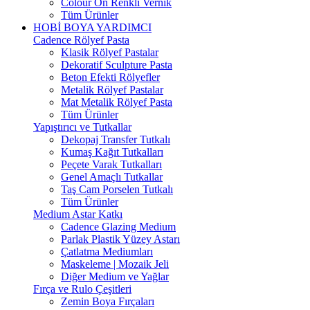
Colour On Renkli Vernik
Tüm Ürünler
HOBİ BOYA YARDIMCI
Cadence Rölyef Pasta
Klasik Rölyef Pastalar
Dekoratif Sculpture Pasta
Beton Efekti Rölyefler
Metalik Rölyef Pastalar
Mat Metalik Rölyef Pasta
Tüm Ürünler
Yapıştırıcı ve Tutkallar
Dekopaj Transfer Tutkalı
Kumaş Kağıt Tutkalları
Peçete Varak Tutkalları
Genel Amaçlı Tutkallar
Taş Cam Porselen Tutkalı
Tüm Ürünler
Medium Astar Katkı
Cadence Glazing Medium
Parlak Plastik Yüzey Astarı
Çatlatma Mediumları
Maskeleme | Mozaik Jeli
Diğer Medium ve Yağlar
Fırça ve Rulo Çeşitleri
Zemin Boya Fırçaları