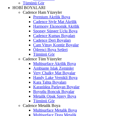
Tümünü Gör
HOBİ BOYALARI
Cadence Ham Yüzeyler
Premium Akrilik Boya
Cadence Style Mat Akrilik
Harmony Ekonomik Akrilik
Spongy Sünger Uçlu Boya
Cadence Kumaş Boyaları
Cadence Deri Boyaları
Cam Vitray Kontür Boyalar
Öğrenci Boya Setleri
Tümünü Gör
Cadence Tüm Yüzeyler
Multisurface Akrilik Boya
Ambiante Islak Zeminler
Very Chalky Mat Boyalar
Handy Lake Vernikli Boya
Kara Tahta Boyaları
Karanlıkta Parlayan Boyalar
Boyutlu Boncuk Boyalar
Metalik Opak Sprey Boya
Tümünü Gör
Cadence Metalik Boya
Multisurface Metalik Boya
Multisurface Dora Metalik