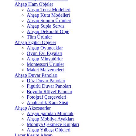
Ahşap Ham Objeler
Ahşap Tepsi Modelleri
Ahşap Kutu Modelleri
Ahsap Sunum Ürünleri
Ahşap Supla Servis
Ahşap Dekoratif Obje
Tüm Ürünler
Ahşap Eğitici Objeler
Ahşap Oyuncaklar
Oyun Evi Eşyaları
Ahşap Minyatürler
Montessori Ürünler
Maket Malzemeleri
Ahşap Duvar Panoları
Düz Duvar Panoları
Figürlü Duvar Panoları
Boyutlu Rölyef Panolar
Fotoğraf Çerçeveleri
Anahtarlık Kapı Süsü
Ahşap Aksesuarlar
Ahşap Şamdan Mumluk
Ahşap Mobilya Ayakları
Mobilya Çekmece Kulpları
Ahşap Yılbaşı Objeleri
Lazer Kesim Ahşap