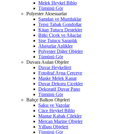
Melek Heykel Biblo
Tümünü Gör
Polyester Aksesuarlar
Şamdan ve Mumluklar
Tepsi Tabak Gondollar
Kitap Tutucu Destekler
Bitki Çiçek ve Ağaçlar
Şişe Tutucu Şaraplık
Abajurlar Aplikler
Polyester Diğer Objeler
Tümünü Gör
Duvara Asılan Objeler
Duvar Heykelleri
Fotoğraf Ayna Çerçeve
Maske Melek Kanat
Duvar Dekoru Çiçekler
Dekoratif Duvar Pano
Tümünü Gör
Bahçe Balkon Objeleri
Saksı ve Vazolar
Cüce Heykel Biblo
Mantar Kabak Çilekler
Mercan Marine Objeler
Yılbaşı Objeleri
Tümünü Gör