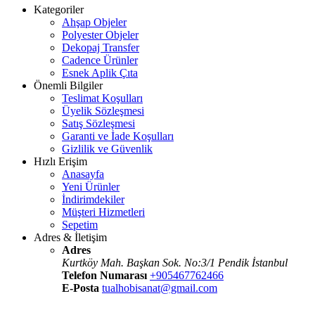
Kategoriler
Ahşap Objeler
Polyester Objeler
Dekopaj Transfer
Cadence Ürünler
Esnek Aplik Çıta
Önemli Bilgiler
Teslimat Koşulları
Üyelik Sözleşmesi
Satış Sözleşmesi
Garanti ve İade Koşulları
Gizlilik ve Güvenlik
Hızlı Erişim
Anasayfa
Yeni Ürünler
İndirimdekiler
Müşteri Hizmetleri
Sepetim
Adres & İletişim
Adres
Kurtköy Mah. Başkan Sok. No:3/1 Pendik İstanbul
Telefon Numarası
+905467762466
E-Posta
tualhobisanat@gmail.com