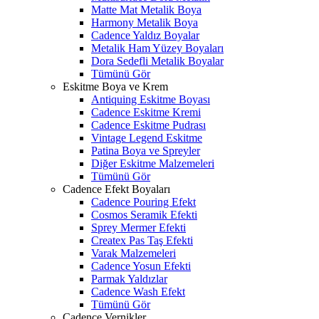
Matte Mat Metalik Boya
Harmony Metalik Boya
Cadence Yaldız Boyalar
Metalik Ham Yüzey Boyaları
Dora Sedefli Metalik Boyalar
Tümünü Gör
Eskitme Boya ve Krem
Antiquing Eskitme Boyası
Cadence Eskitme Kremi
Cadence Eskitme Pudrası
Vintage Legend Eskitme
Patina Boya ve Spreyler
Diğer Eskitme Malzemeleri
Tümünü Gör
Cadence Efekt Boyaları
Cadence Pouring Efekt
Cosmos Seramik Efekti
Sprey Mermer Efekti
Createx Pas Taş Efekti
Varak Malzemeleri
Cadence Yosun Efekti
Parmak Yaldızlar
Cadence Wash Efekt
Tümünü Gör
Cadence Vernikler