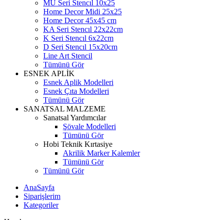
MU Seri Stencıl 10x25
Home Decor Midi 25x25
Home Decor 45x45 cm
KA Seri Stencıl 22x22cm
K Seri Stencıl 6x22cm
D Seri Stencıl 15x20cm
Line Art Stencil
Tümünü Gör
ESNEK APLİK
Esnek Aplik Modelleri
Esnek Çıta Modelleri
Tümünü Gör
SANATSAL MALZEME
Sanatsal Yardımcılar
Şövale Modelleri
Tümünü Gör
Hobi Teknik Kırtasiye
Akrilik Marker Kalemler
Tümünü Gör
Tümünü Gör
AnaSayfa
Siparişlerim
Kategoriler