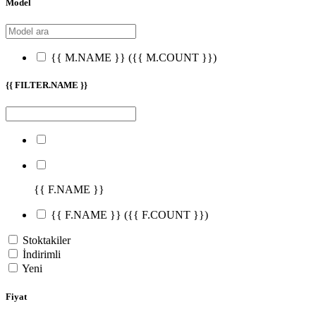
Model
{{ M.NAME }}
({{ M.COUNT }})
{{ FILTER.NAME }}
{{ F.NAME }}
{{ F.NAME }}
({{ F.COUNT }})
Stoktakiler
İndirimli
Yeni
Fiyat