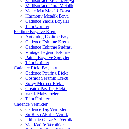
Multisurface Metalik Boya
Multisurface Dora Metalik
Matte Mat Metalik Boya
Harmony Metalik Boya
Cadence Yaldız Boyalar
Tüm Ürünler
Eskitme Boya ve Krem
Antiquing Eskitme Boyası
Cadence Eskitme Kremi
Cadence Eskitme Pudrası
Vintage Legend Eskitme
Patina Boya ve Spreyler
Tüm Ürünler
Cadence Efekt Boyaları
Cadence Pouring Efekt
Cosmos Seramik Efekti
Sprey Mermer Efekti
Createx Pas Taş Efekti
Varak Malzemeleri
Tüm Ürünler
Cadence Vernikler
Cadence Taş Vernikler
Su Bazlı Akrilik Vernik
Ultimate Glaze Sır Vernik
Mat Kadife Vernikler