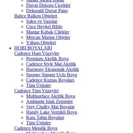
Duvar Dekoru Çiçekler
Dekoratif Duvar Pano
Bahçe Balkon Objeleri
Saksı ve Vazolar
Cüce Heykel Biblo
Mantar Kabak Çilekler
Mercan Marine Objeler
Yılbaşı Objeleri
HOBİ BOYALARI
Cadence Ham Yüzeyler
Premium Akrilik Boya
Cadence Style Mat Akrilik
Harmony Ekonomik Akrilik
Spongy Sünger Uçlu Boya
Cadence Kumaş Boyaları
Tüm Ürünler
Cadence Tüm Yüzeyler
Multisurface Akrilik Boya
Ambiante Islak Zeminler
Very Chalky Mat Boyalar
Handy Lake Vernikli Boya
Kara Tahta Boyaları
Tüm Ürünler
Cadence Metalik Boya