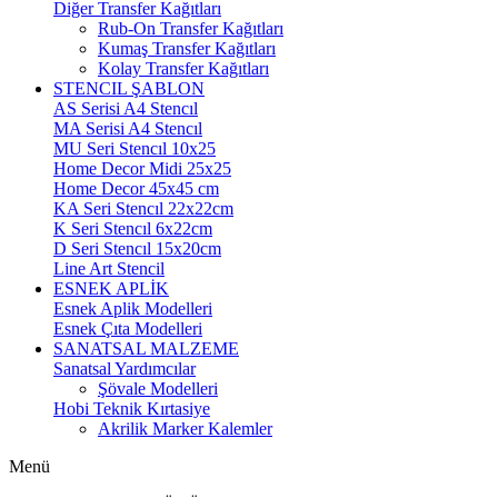
Diğer Transfer Kağıtları
Rub-On Transfer Kağıtları
Kumaş Transfer Kağıtları
Kolay Transfer Kağıtları
STENCIL ŞABLON
AS Serisi A4 Stencıl
MA Serisi A4 Stencıl
MU Seri Stencıl 10x25
Home Decor Midi 25x25
Home Decor 45x45 cm
KA Seri Stencıl 22x22cm
K Seri Stencıl 6x22cm
D Seri Stencıl 15x20cm
Line Art Stencil
ESNEK APLİK
Esnek Aplik Modelleri
Esnek Çıta Modelleri
SANATSAL MALZEME
Sanatsal Yardımcılar
Şövale Modelleri
Hobi Teknik Kırtasiye
Akrilik Marker Kalemler
Menü