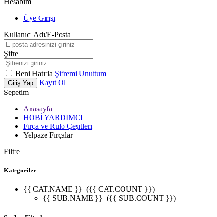
Hesabım
Üye Girişi
Kullanıcı Adı/E-Posta
Şifre
Beni Hatırla
Şifremi Unuttum
Kayıt Ol
Giriş Yap
Sepetim
Anasayfa
HOBİ YARDIMCI
Fırça ve Rulo Çeşitleri
Yelpaze Fırçalar
Filtre
Kategoriler
{{ CAT.NAME }}
({{ CAT.COUNT }})
{{ SUB.NAME }}
({{ SUB.COUNT }})