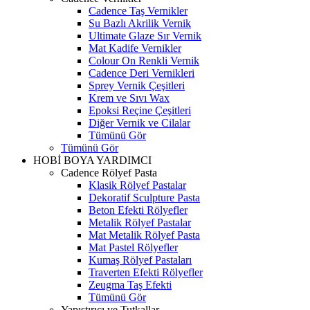
Cadence Taş Vernikler
Su Bazlı Akrilik Vernik
Ultimate Glaze Sır Vernik
Mat Kadife Vernikler
Colour On Renkli Vernik
Cadence Deri Vernikleri
Sprey Vernik Çeşitleri
Krem ve Sıvı Wax
Epoksi Reçine Çeşitleri
Diğer Vernik ve Cilalar
Tümünü Gör
Tümünü Gör
HOBİ BOYA YARDIMCI
Cadence Rölyef Pasta
Klasik Rölyef Pastalar
Dekoratif Sculpture Pasta
Beton Efekti Rölyefler
Metalik Rölyef Pastalar
Mat Metalik Rölyef Pasta
Mat Pastel Rölyefler
Kumaş Rölyef Pastaları
Traverten Efekti Rölyefler
Zeugma Taş Efekti
Tümünü Gör
Yapıştırıcı ve Tutkallar