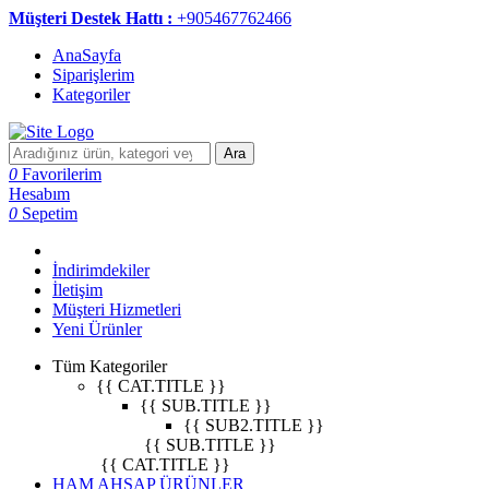
Müşteri Destek Hattı :
+905467762466
AnaSayfa
Siparişlerim
Kategoriler
Ara
0
Favorilerim
Hesabım
0
Sepetim
İndirimdekiler
İletişim
Müşteri Hizmetleri
Yeni Ürünler
Tüm Kategoriler
{{ CAT.TITLE }}
{{ SUB.TITLE }}
{{ SUB2.TITLE }}
{{ SUB.TITLE }}
{{ CAT.TITLE }}
HAM AHŞAP ÜRÜNLER