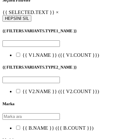
Seçilen Filtreler
{{ SELECTED.TEXT }} ×
HEPSİNİ SİL
{{ FILTERS.VARIANTS.TYPE1_NAME }}
{{ V1.NAME }}
({{ V1.COUNT }})
{{ FILTERS.VARIANTS.TYPE2_NAME }}
{{ V2.NAME }}
({{ V2.COUNT }})
Marka
{{ B.NAME }}
({{ B.COUNT }})