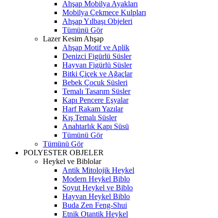
Ahşap Mobilya Ayakları
Mobilya Çekmece Kulpları
Ahşap Yılbaşı Objeleri
Tümünü Gör
Lazer Kesim Ahşap
Ahşap Motif ve Aplik
Denizci Figürlü Süsler
Hayvan Figürlü Süsler
Bitki Çiçek ve Ağaçlar
Bebek Çocuk Süsleri
Temalı Tasarım Süsler
Kapı Pencere Eşyalar
Harf Rakam Yazılar
Kış Temalı Süsler
Anahtarlık Kapı Süsü
Tümünü Gör
Tümünü Gör
POLYESTER OBJELER
Heykel ve Biblolar
Antik Mitolojik Heykel
Modern Heykel Biblo
Soyut Heykel ve Biblo
Hayvan Heykel Biblo
Buda Zen Feng-Shui
Etnik Otantik Heykel