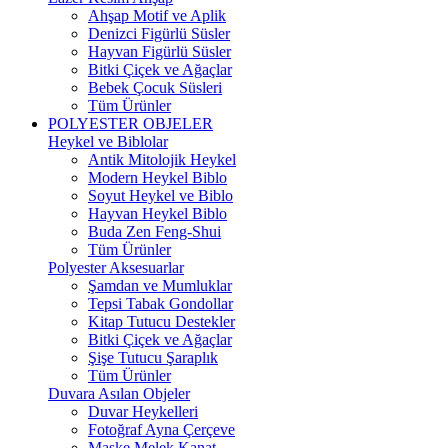
Ahşap Motif ve Aplik
Denizci Figürlü Süsler
Hayvan Figürlü Süsler
Bitki Çiçek ve Ağaçlar
Bebek Çocuk Süsleri
Tüm Ürünler
POLYESTER OBJELER
Heykel ve Biblolar
Antik Mitolojik Heykel
Modern Heykel Biblo
Soyut Heykel ve Biblo
Hayvan Heykel Biblo
Buda Zen Feng-Shui
Tüm Ürünler
Polyester Aksesuarlar
Şamdan ve Mumluklar
Tepsi Tabak Gondollar
Kitap Tutucu Destekler
Bitki Çiçek ve Ağaçlar
Şişe Tutucu Şaraplık
Tüm Ürünler
Duvara Asılan Objeler
Duvar Heykelleri
Fotoğraf Ayna Çerçeve
Maske Melek Kanat