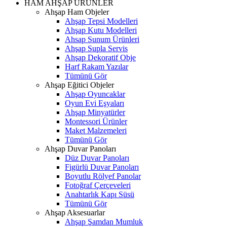
HAM AHŞAP ÜRÜNLER
Ahşap Ham Objeler
Ahşap Tepsi Modelleri
Ahşap Kutu Modelleri
Ahsap Sunum Ürünleri
Ahşap Supla Servis
Ahşap Dekoratif Obje
Harf Rakam Yazılar
Tümünü Gör
Ahşap Eğitici Objeler
Ahşap Oyuncaklar
Oyun Evi Eşyaları
Ahşap Minyatürler
Montessori Ürünler
Maket Malzemeleri
Tümünü Gör
Ahşap Duvar Panoları
Düz Duvar Panoları
Figürlü Duvar Panoları
Boyutlu Rölyef Panolar
Fotoğraf Çerçeveleri
Anahtarlık Kapı Süsü
Tümünü Gör
Ahşap Aksesuarlar
Ahşap Şamdan Mumluk