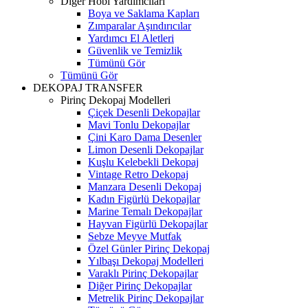
Diğer Hobi Yardımcıları
Boya ve Saklama Kapları
Zımparalar Aşındırıcılar
Yardımcı El Aletleri
Güvenlik ve Temizlik
Tümünü Gör
Tümünü Gör
DEKOPAJ TRANSFER
Pirinç Dekopaj Modelleri
Çiçek Desenli Dekopajlar
Mavi Tonlu Dekopajlar
Çini Karo Dama Desenler
Limon Desenli Dekopajlar
Kuşlu Kelebekli Dekopaj
Vintage Retro Dekopaj
Manzara Desenli Dekopaj
Kadın Figürlü Dekopajlar
Marine Temalı Dekopajlar
Hayvan Figürlü Dekopajlar
Sebze Meyve Mutfak
Özel Günler Pirinç Dekopaj
Yılbaşı Dekopaj Modelleri
Varaklı Pirinç Dekopajlar
Diğer Pirinç Dekopajlar
Metrelik Pirinç Dekopajlar