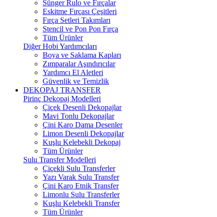
Sünger Rulo ve Fırçalar
Eskitme Fırçası Çeşitleri
Fırça Setleri Takımları
Stencil ve Pon Pon Fırça
Tüm Ürünler
Diğer Hobi Yardımcıları
Boya ve Saklama Kapları
Zımparalar Aşındırıcılar
Yardımcı El Aletleri
Güvenlik ve Temizlik
DEKOPAJ TRANSFER
Pirinç Dekopaj Modelleri
Çiçek Desenli Dekopajlar
Mavi Tonlu Dekopajlar
Çini Karo Dama Desenler
Limon Desenli Dekopajlar
Kuşlu Kelebekli Dekopaj
Tüm Ürünler
Sulu Transfer Modelleri
Çiçekli Sulu Transferler
Yazı Varak Sulu Transfer
Çini Karo Etnik Transfer
Limonlu Sulu Transferler
Kuşlu Kelebekli Transfer
Tüm Ürünler