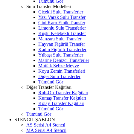
Tümünü Gör
Sulu Transfer Modelleri
Çiçekli Sulu Transferler
Yazı Varak Sulu Transfer
Çini Karo Etnik Transfer
Limonlu Sulu Transferler
Kuşlu Kelebekli Transfer
Manzara Sulu Transfer
Hayvan Figürlü Transfer
Kadın Figürlü Transferler
Yılbaşı Sulu Transferler
Marine Denizci Transferler
Mutfak Sebze Meyve
Koyu Zemin Transferleri
Diğer Sulu Transferler
Tümünü Gör
Diğer Transfer Kağıtları
Rub-On Transfer Kağıtları
Kumaş Transfer Kağıtları
Kolay Transfer Kağıtları
Tümünü Gör
Tümünü Gör
STENCIL ŞABLON
AS Serisi A4 Stencıl
MA Serisi A4 Stencıl