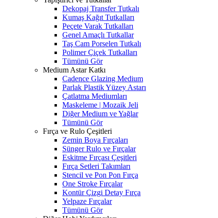
Dekopaj Transfer Tutkalı
Kumaş Kağıt Tutkalları
Peçete Varak Tutkalları
Genel Amaçlı Tutkallar
Taş Cam Porselen Tutkalı
Polimer Çiçek Tutkalları
Tümünü Gör
Medium Astar Katkı
Cadence Glazing Medium
Parlak Plastik Yüzey Astarı
Çatlatma Mediumları
Maskeleme | Mozaik Jeli
Diğer Medium ve Yağlar
Tümünü Gör
Fırça ve Rulo Çeşitleri
Zemin Boya Fırçaları
Sünger Rulo ve Fırçalar
Eskitme Fırçası Çeşitleri
Fırça Setleri Takımları
Stencil ve Pon Pon Fırça
One Stroke Fırçalar
Kontür Çizgi Detay Fırça
Yelpaze Fırçalar
Tümünü Gör