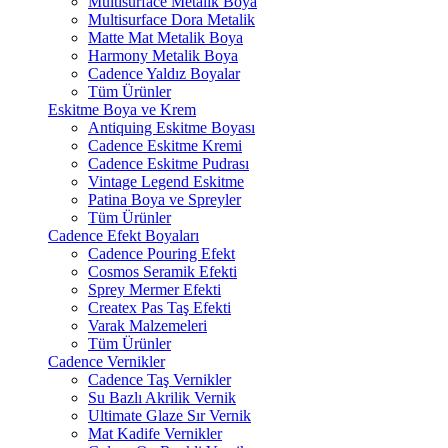
Multisurface Metalik Boya
Multisurface Dora Metalik
Matte Mat Metalik Boya
Harmony Metalik Boya
Cadence Yaldız Boyalar
Tüm Ürünler
Eskitme Boya ve Krem
Antiquing Eskitme Boyası
Cadence Eskitme Kremi
Cadence Eskitme Pudrası
Vintage Legend Eskitme
Patina Boya ve Spreyler
Tüm Ürünler
Cadence Efekt Boyaları
Cadence Pouring Efekt
Cosmos Seramik Efekti
Sprey Mermer Efekti
Createx Pas Taş Efekti
Varak Malzemeleri
Tüm Ürünler
Cadence Vernikler
Cadence Taş Vernikler
Su Bazlı Akrilik Vernik
Ultimate Glaze Sır Vernik
Mat Kadife Vernikler