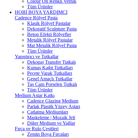
Colour On Renkli Vernik
Tüm Ürünler
HOBİ BOYA YARDIMCI
Cadence Rölyef Pasta
Klasik Rölyef Pastalar
Dekoratif Sculpture Pasta
Beton Efekti Rölyefler
Metalik Rölyef Pastalar
Mat Metalik Rölyef Pasta
Tüm Ürünler
Yapıştırıcı ve Tutkallar
Dekopaj Transfer Tutkalı
Kumaş Kağıt Tutkalları
Peçete Varak Tutkalları
Genel Amaçlı Tutkallar
Taş Cam Porselen Tutkalı
Tüm Ürünler
Medium Astar Katkı
Cadence Glazing Medium
Parlak Plastik Yüzey Astarı
Çatlatma Mediumları
Maskeleme | Mozaik Jeli
Diğer Medium ve Yağlar
Fırça ve Rulo Çeşitleri
Zemin Boya Fırçaları