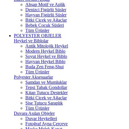
Ahşap Motif ve Aplik
Denizci Figürlü Süsler
Hayvan Figürlü Süsler
Bitki Çiçek ve Ağaçlar
Bebek Çocuk Süsleri
Tüm Ürünler
POLYESTER OBJELER
Heykel ve Biblolar
Antik Mitolojik Heykel
Modern Heykel Biblo
Soyut Heykel ve Biblo
Hayvan Heykel Biblo
Buda Zen Feng-Shui
Tüm Ürünler
Polyester Aksesuarlar
Şamdan ve Mumluklar
Tepsi Tabak Gondollar
Kitap Tutucu Destekler
Bitki Çiçek ve Ağaçlar
Şişe Tutucu Şaraplık
Tüm Ürünler
Duvara Asılan Objeler
Duvar Heykelleri
Fotoğraf Ayna Çerçeve
Maske Melek Kanat