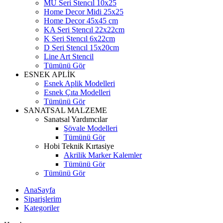
MU Seri Stencıl 10x25
Home Decor Midi 25x25
Home Decor 45x45 cm
KA Seri Stencıl 22x22cm
K Seri Stencıl 6x22cm
D Seri Stencıl 15x20cm
Line Art Stencil
Tümünü Gör
ESNEK APLİK
Esnek Aplik Modelleri
Esnek Çıta Modelleri
Tümünü Gör
SANATSAL MALZEME
Sanatsal Yardımcılar
Şövale Modelleri
Tümünü Gör
Hobi Teknik Kırtasiye
Akrilik Marker Kalemler
Tümünü Gör
Tümünü Gör
AnaSayfa
Siparişlerim
Kategoriler