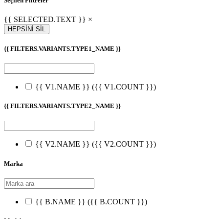
Seçilen Filtreler
{{ SELECTED.TEXT }} ×
HEPSİNİ SİL
{{ FILTERS.VARIANTS.TYPE1_NAME }}
{{ V1.NAME }}
({{ V1.COUNT }})
{{ FILTERS.VARIANTS.TYPE2_NAME }}
{{ V2.NAME }}
({{ V2.COUNT }})
Marka
{{ B.NAME }}
({{ B.COUNT }})