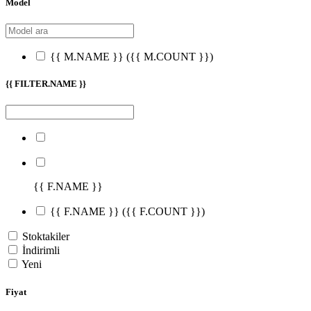
Model
{{ M.NAME }}
({{ M.COUNT }})
{{ FILTER.NAME }}
{{ F.NAME }}
{{ F.NAME }}
({{ F.COUNT }})
Stoktakiler
İndirimli
Yeni
Fiyat