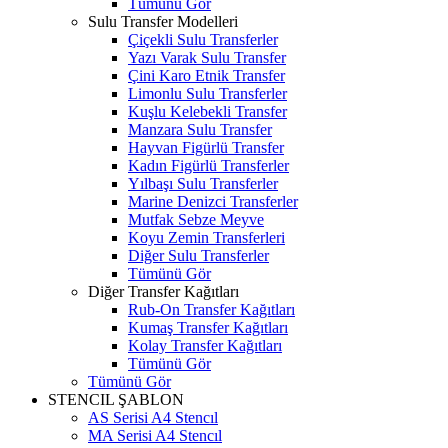
Tümünü Gör
Sulu Transfer Modelleri
Çiçekli Sulu Transferler
Yazı Varak Sulu Transfer
Çini Karo Etnik Transfer
Limonlu Sulu Transferler
Kuşlu Kelebekli Transfer
Manzara Sulu Transfer
Hayvan Figürlü Transfer
Kadın Figürlü Transferler
Yılbaşı Sulu Transferler
Marine Denizci Transferler
Mutfak Sebze Meyve
Koyu Zemin Transferleri
Diğer Sulu Transferler
Tümünü Gör
Diğer Transfer Kağıtları
Rub-On Transfer Kağıtları
Kumaş Transfer Kağıtları
Kolay Transfer Kağıtları
Tümünü Gör
Tümünü Gör
STENCIL ŞABLON
AS Serisi A4 Stencıl
MA Serisi A4 Stencıl