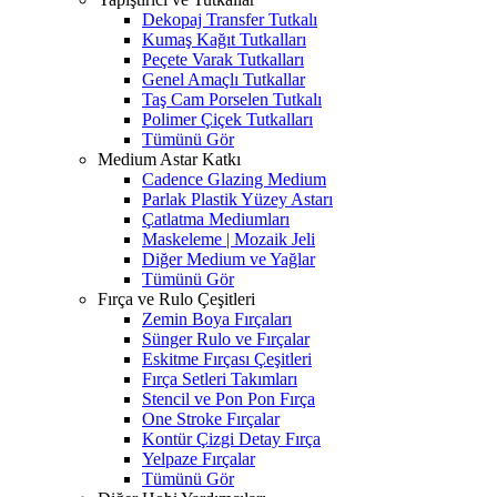
Dekopaj Transfer Tutkalı
Kumaş Kağıt Tutkalları
Peçete Varak Tutkalları
Genel Amaçlı Tutkallar
Taş Cam Porselen Tutkalı
Polimer Çiçek Tutkalları
Tümünü Gör
Medium Astar Katkı
Cadence Glazing Medium
Parlak Plastik Yüzey Astarı
Çatlatma Mediumları
Maskeleme | Mozaik Jeli
Diğer Medium ve Yağlar
Tümünü Gör
Fırça ve Rulo Çeşitleri
Zemin Boya Fırçaları
Sünger Rulo ve Fırçalar
Eskitme Fırçası Çeşitleri
Fırça Setleri Takımları
Stencil ve Pon Pon Fırça
One Stroke Fırçalar
Kontür Çizgi Detay Fırça
Yelpaze Fırçalar
Tümünü Gör