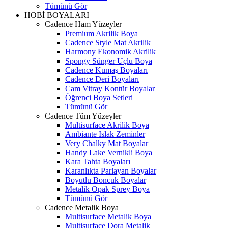
Tümünü Gör
HOBİ BOYALARI
Cadence Ham Yüzeyler
Premium Akrilik Boya
Cadence Style Mat Akrilik
Harmony Ekonomik Akrilik
Spongy Sünger Uçlu Boya
Cadence Kumaş Boyaları
Cadence Deri Boyaları
Cam Vitray Kontür Boyalar
Öğrenci Boya Setleri
Tümünü Gör
Cadence Tüm Yüzeyler
Multisurface Akrilik Boya
Ambiante Islak Zeminler
Very Chalky Mat Boyalar
Handy Lake Vernikli Boya
Kara Tahta Boyaları
Karanlıkta Parlayan Boyalar
Boyutlu Boncuk Boyalar
Metalik Opak Sprey Boya
Tümünü Gör
Cadence Metalik Boya
Multisurface Metalik Boya
Multisurface Dora Metalik