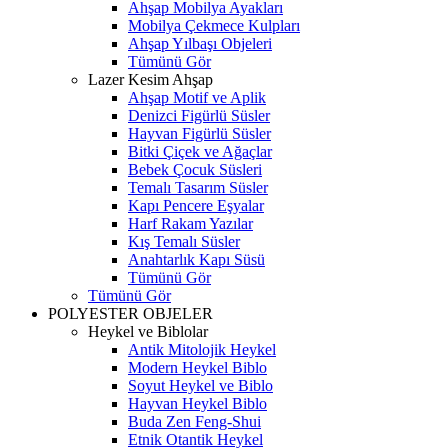
Ahşap Mobilya Ayakları
Mobilya Çekmece Kulpları
Ahşap Yılbaşı Objeleri
Tümünü Gör
Lazer Kesim Ahşap
Ahşap Motif ve Aplik
Denizci Figürlü Süsler
Hayvan Figürlü Süsler
Bitki Çiçek ve Ağaçlar
Bebek Çocuk Süsleri
Temalı Tasarım Süsler
Kapı Pencere Eşyalar
Harf Rakam Yazılar
Kış Temalı Süsler
Anahtarlık Kapı Süsü
Tümünü Gör
Tümünü Gör
POLYESTER OBJELER
Heykel ve Biblolar
Antik Mitolojik Heykel
Modern Heykel Biblo
Soyut Heykel ve Biblo
Hayvan Heykel Biblo
Buda Zen Feng-Shui
Etnik Otantik Heykel