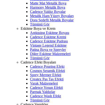
Matte Mat Metalik Boya
Harmony Metalik Boya
Cadence Yaldız Boyalar
Metalik Ham Yüzey Boyaları
Dora Sedefli Metalik Boyalar
Tümünü Gör
Eskitme Boya ve Krem
Antiquing Eskitme Boyası
Cadence Eskitme Kremi
Cadence Eskitme Pudrası
Vintage Legend Eskitme
Patina Boya ve Spreyler
Diğer Eskitme Malzemeleri
Tümünü Gör
Cadence Efekt Boyaları
Cadence Pouring Efekt
Cosmos Seramik Efekti
Sprey Mermer Efekti
Createx Pas Taş Efekti
Varak Malzemeleri
Cadence Yosun Efekti
Parmak Yaldızlar
Cadence Wash Efekt
Tümünü Gör
Cadence Vernikler