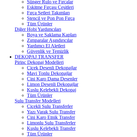
Sünger Rulo ve Fırçalar
Eskitme Fırçası Çeşitleri
Fırça Setleri Takımları
Stencil ve Pon Pon Fırça
Tüm Ürünler
Diğer Hobi Yardımcıları
Boya ve Saklama Kapları
Zımparalar Aşındırıcılar
Yardımcı El Aletleri
Güvenlik ve Temizlik
DEKOPAJ TRANSFER
Pirinç Dekopaj Modelleri
Çiçek Desenli Dekopajlar
Mavi Tonlu Dekopajlar
Çini Karo Dama Desenler
Limon Desenli Dekopajlar
Kuşlu Kelebekli Dekopaj
Tüm Ürünler
Sulu Transfer Modelleri
Çiçekli Sulu Transferler
Yazı Varak Sulu Transfer
Çini Karo Etnik Transfer
Limonlu Sulu Transferler
Kuşlu Kelebekli Transfer
Tüm Ürünler