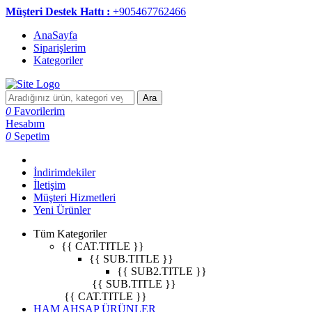
Müşteri Destek Hattı :
+905467762466
AnaSayfa
Siparişlerim
Kategoriler
Ara
0
Favorilerim
Hesabım
0
Sepetim
İndirimdekiler
İletişim
Müşteri Hizmetleri
Yeni Ürünler
Tüm Kategoriler
{{ CAT.TITLE }}
{{ SUB.TITLE }}
{{ SUB2.TITLE }}
{{ SUB.TITLE }}
{{ CAT.TITLE }}
HAM AHŞAP ÜRÜNLER