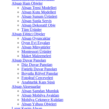
Ahşap Ham Objeler
Ahşap Tepsi Modelleri
Ahşap Kutu Modelleri
Ahsap Sunum Ürünleri
Ahşap Supla Servis
Ahşap Dekoratif Obje
Tüm Ürünler
Ahşap Eğitici Objeler
Ahşap Oyuncaklar
Oyun Evi Eşyaları
Ahşap Minyatürler
Montessori Ürünler
Maket Malzemeleri
Ahşap Duvar Panoları
Düz Duvar Panoları
Figürlü Duvar Panoları
Boyutlu Rölyef Panolar
Fotoğraf Çerçeveleri
Anahtarlık Kapı Süsü
Ahşap Aksesuarlar
Ahşap Şamdan Mumluk
Ahşap Mobilya Ayakları
Mobilya Çekmece Kulpları
Ahşap Yılbaşı Objeleri
Lazer Kesim Ahşap