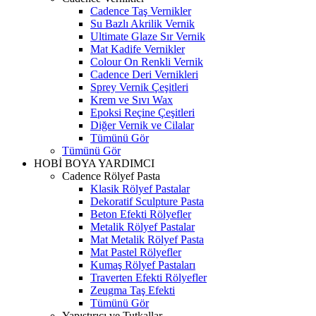
Cadence Taş Vernikler
Su Bazlı Akrilik Vernik
Ultimate Glaze Sır Vernik
Mat Kadife Vernikler
Colour On Renkli Vernik
Cadence Deri Vernikleri
Sprey Vernik Çeşitleri
Krem ve Sıvı Wax
Epoksi Reçine Çeşitleri
Diğer Vernik ve Cilalar
Tümünü Gör
Tümünü Gör
HOBİ BOYA YARDIMCI
Cadence Rölyef Pasta
Klasik Rölyef Pastalar
Dekoratif Sculpture Pasta
Beton Efekti Rölyefler
Metalik Rölyef Pastalar
Mat Metalik Rölyef Pasta
Mat Pastel Rölyefler
Kumaş Rölyef Pastaları
Traverten Efekti Rölyefler
Zeugma Taş Efekti
Tümünü Gör
Yapıştırıcı ve Tutkallar