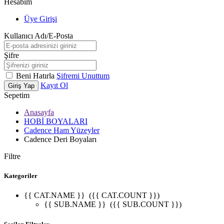
Hesabım
Üye Girişi
Kullanıcı Adı/E-Posta
Şifre
Beni Hatırla
Şifremi Unuttum
Kayıt Ol
Giriş Yap
Sepetim
Anasayfa
HOBİ BOYALARI
Cadence Ham Yüzeyler
Cadence Deri Boyaları
Filtre
Kategoriler
{{ CAT.NAME }}
({{ CAT.COUNT }})
{{ SUB.NAME }}
({{ SUB.COUNT }})