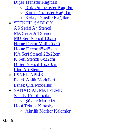
Diğer Transfer Kağıtları
Rub-On Transfer Kağıtları
Kumaş Transfer Kağıtları
Kolay Transfer Kağıtları
STENCIL ŞABLON
AS Serisi A4 Stencıl
MA Serisi A4 Stencıl
MU Seri Stencıl 10x25
Home Decor Midi 25x25
Home Decor 45x45 cm
KA Seri Stencıl 22x22cm
K Seri Stencıl 6x22cm
D Seri Stencıl 15x20cm
Line Art Stencil
ESNEK APLİK
Esnek Aplik Modelleri
Esnek Çıta Modelleri
SANATSAL MALZEME
Sanatsal Yardımcılar
Şövale Modelleri
Hobi Teknik Kırtasiye
Akrilik Marker Kalemler
Menü