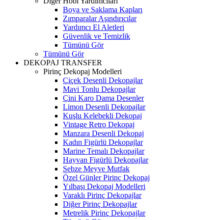
Diğer Hobi Yardımcıları
Boya ve Saklama Kapları
Zımparalar Aşındırıcılar
Yardımcı El Aletleri
Güvenlik ve Temizlik
Tümünü Gör
Tümünü Gör
DEKOPAJ TRANSFER
Pirinç Dekopaj Modelleri
Çiçek Desenli Dekopajlar
Mavi Tonlu Dekopajlar
Çini Karo Dama Desenler
Limon Desenli Dekopajlar
Kuşlu Kelebekli Dekopaj
Vintage Retro Dekopaj
Manzara Desenli Dekopaj
Kadın Figürlü Dekopajlar
Marine Temalı Dekopajlar
Hayvan Figürlü Dekopajlar
Sebze Meyve Mutfak
Özel Günler Pirinç Dekopaj
Yılbaşı Dekopaj Modelleri
Varaklı Pirinç Dekopajlar
Diğer Pirinç Dekopajlar
Metrelik Pirinç Dekopajlar