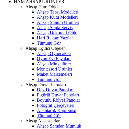
HAM AHŞAP ÜRÜNLER
Ahşap Ham Objeler
Ahşap Tepsi Modelleri
Ahşap Kutu Modelleri
Ahsap Sunum Ürünleri
Ahşap Supla Servis
Ahşap Dekoratif Obje
Harf Rakam Yazılar
Tümünü Gör
Ahşap Eğitici Objeler
Ahşap Oyuncaklar
Oyun Evi Eşyaları
Ahşap Minyatürler
Montessori Ürünler
Maket Malzemeleri
Tümünü Gör
Ahşap Duvar Panoları
Düz Duvar Panoları
Figürlü Duvar Panoları
Boyutlu Rölyef Panolar
Fotoğraf Çerçeveleri
Anahtarlık Kapı Süsü
Tümünü Gör
Ahşap Aksesuarlar
Ahşap Şamdan Mumluk