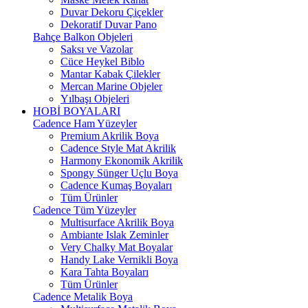
Duvar Dekoru Çiçekler
Dekoratif Duvar Pano
Bahçe Balkon Objeleri
Saksı ve Vazolar
Cüce Heykel Biblo
Mantar Kabak Çilekler
Mercan Marine Objeler
Yılbaşı Objeleri
HOBİ BOYALARI
Cadence Ham Yüzeyler
Premium Akrilik Boya
Cadence Style Mat Akrilik
Harmony Ekonomik Akrilik
Spongy Sünger Uçlu Boya
Cadence Kumaş Boyaları
Tüm Ürünler
Cadence Tüm Yüzeyler
Multisurface Akrilik Boya
Ambiante Islak Zeminler
Very Chalky Mat Boyalar
Handy Lake Vernikli Boya
Kara Tahta Boyaları
Tüm Ürünler
Cadence Metalik Boya