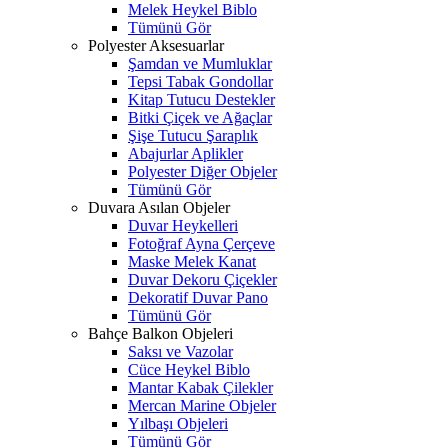
Melek Heykel Biblo
Tümünü Gör
Polyester Aksesuarlar
Şamdan ve Mumluklar
Tepsi Tabak Gondollar
Kitap Tutucu Destekler
Bitki Çiçek ve Ağaçlar
Şişe Tutucu Şaraplık
Abajurlar Aplikler
Polyester Diğer Objeler
Tümünü Gör
Duvara Asılan Objeler
Duvar Heykelleri
Fotoğraf Ayna Çerçeve
Maske Melek Kanat
Duvar Dekoru Çiçekler
Dekoratif Duvar Pano
Tümünü Gör
Bahçe Balkon Objeleri
Saksı ve Vazolar
Cüce Heykel Biblo
Mantar Kabak Çilekler
Mercan Marine Objeler
Yılbaşı Objeleri
Tümünü Gör