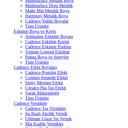
Multisurface Metalik Boya
Multisurface Dora Metalik
Matte Mat Metalik Boya
Harmony Metalik Boya
Cadence Yaldız Boyalar
Tüm Ürünler
Eskitme Boya ve Krem
Antiquing Eskitme Boyası
Cadence Eskitme Kremi
Cadence Eskitme Pudrası
Vintage Legend Eskitme
Patina Boya ve Spreyler
Tüm Ürünler
Cadence Efekt Boyaları
Cadence Pouring Efekt
Cosmos Seramik Efekti
Sprey Mermer Efekti
Createx Pas Taş Efekti
Varak Malzemeleri
Tüm Ürünler
Cadence Vernikler
Cadence Taş Vernikler
Su Bazlı Akrilik Vernik
Ultimate Glaze Sır Vernik
Mat Kadife Vernikler