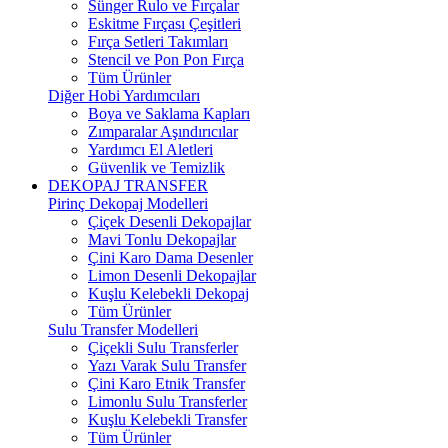
Sünger Rulo ve Fırçalar
Eskitme Fırçası Çeşitleri
Fırça Setleri Takımları
Stencil ve Pon Pon Fırça
Tüm Ürünler
Diğer Hobi Yardımcıları
Boya ve Saklama Kapları
Zımparalar Aşındırıcılar
Yardımcı El Aletleri
Güvenlik ve Temizlik
DEKOPAJ TRANSFER
Pirinç Dekopaj Modelleri
Çiçek Desenli Dekopajlar
Mavi Tonlu Dekopajlar
Çini Karo Dama Desenler
Limon Desenli Dekopajlar
Kuşlu Kelebekli Dekopaj
Tüm Ürünler
Sulu Transfer Modelleri
Çiçekli Sulu Transferler
Yazı Varak Sulu Transfer
Çini Karo Etnik Transfer
Limonlu Sulu Transferler
Kuşlu Kelebekli Transfer
Tüm Ürünler