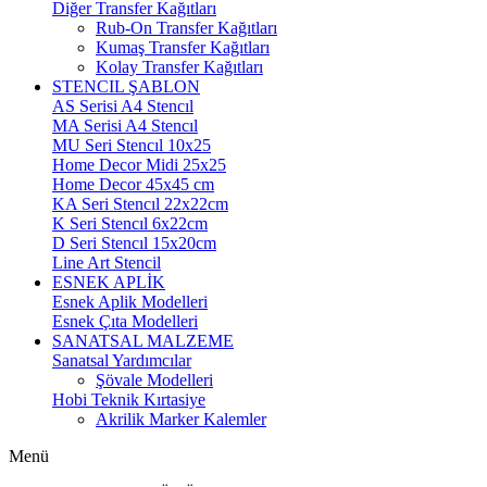
Diğer Transfer Kağıtları
Rub-On Transfer Kağıtları
Kumaş Transfer Kağıtları
Kolay Transfer Kağıtları
STENCIL ŞABLON
AS Serisi A4 Stencıl
MA Serisi A4 Stencıl
MU Seri Stencıl 10x25
Home Decor Midi 25x25
Home Decor 45x45 cm
KA Seri Stencıl 22x22cm
K Seri Stencıl 6x22cm
D Seri Stencıl 15x20cm
Line Art Stencil
ESNEK APLİK
Esnek Aplik Modelleri
Esnek Çıta Modelleri
SANATSAL MALZEME
Sanatsal Yardımcılar
Şövale Modelleri
Hobi Teknik Kırtasiye
Akrilik Marker Kalemler
Menü