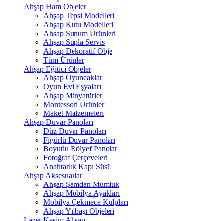
Ahşap Ham Objeler
Ahşap Tepsi Modelleri
Ahşap Kutu Modelleri
Ahsap Sunum Ürünleri
Ahşap Supla Servis
Ahşap Dekoratif Obje
Tüm Ürünler
Ahşap Eğitici Objeler
Ahşap Oyuncaklar
Oyun Evi Eşyaları
Ahşap Minyatürler
Montessori Ürünler
Maket Malzemeleri
Ahşap Duvar Panoları
Düz Duvar Panoları
Figürlü Duvar Panoları
Boyutlu Rölyef Panolar
Fotoğraf Çerçeveleri
Anahtarlık Kapı Süsü
Ahşap Aksesuarlar
Ahşap Şamdan Mumluk
Ahşap Mobilya Ayakları
Mobilya Çekmece Kulpları
Ahşap Yılbaşı Objeleri
Lazer Kesim Ahşap