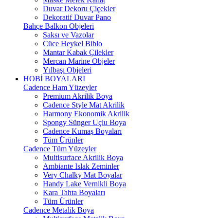
Duvar Dekoru Çiçekler
Dekoratif Duvar Pano
Bahçe Balkon Objeleri
Saksı ve Vazolar
Cüce Heykel Biblo
Mantar Kabak Çilekler
Mercan Marine Objeler
Yılbaşı Objeleri
HOBİ BOYALARI
Cadence Ham Yüzeyler
Premium Akrilik Boya
Cadence Style Mat Akrilik
Harmony Ekonomik Akrilik
Spongy Sünger Uçlu Boya
Cadence Kumaş Boyaları
Tüm Ürünler
Cadence Tüm Yüzeyler
Multisurface Akrilik Boya
Ambiante Islak Zeminler
Very Chalky Mat Boyalar
Handy Lake Vernikli Boya
Kara Tahta Boyaları
Tüm Ürünler
Cadence Metalik Boya