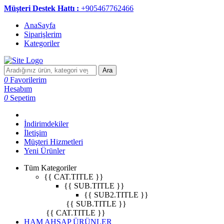
Müşteri Destek Hattı :
+905467762466
AnaSayfa
Siparişlerim
Kategoriler
Ara
0
Favorilerim
Hesabım
0
Sepetim
İndirimdekiler
İletişim
Müşteri Hizmetleri
Yeni Ürünler
Tüm Kategoriler
{{ CAT.TITLE }}
{{ SUB.TITLE }}
{{ SUB2.TITLE }}
{{ SUB.TITLE }}
{{ CAT.TITLE }}
HAM AHŞAP ÜRÜNLER