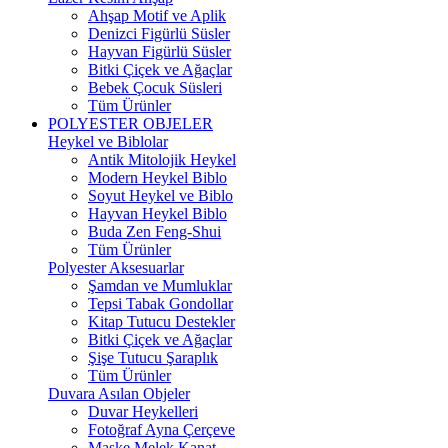
Ahşap Motif ve Aplik
Denizci Figürlü Süsler
Hayvan Figürlü Süsler
Bitki Çiçek ve Ağaçlar
Bebek Çocuk Süsleri
Tüm Ürünler
POLYESTER OBJELER
Heykel ve Biblolar
Antik Mitolojik Heykel
Modern Heykel Biblo
Soyut Heykel ve Biblo
Hayvan Heykel Biblo
Buda Zen Feng-Shui
Tüm Ürünler
Polyester Aksesuarlar
Şamdan ve Mumluklar
Tepsi Tabak Gondollar
Kitap Tutucu Destekler
Bitki Çiçek ve Ağaçlar
Şişe Tutucu Şaraplık
Tüm Ürünler
Duvara Asılan Objeler
Duvar Heykelleri
Fotoğraf Ayna Çerçeve
Maske Melek Kanat