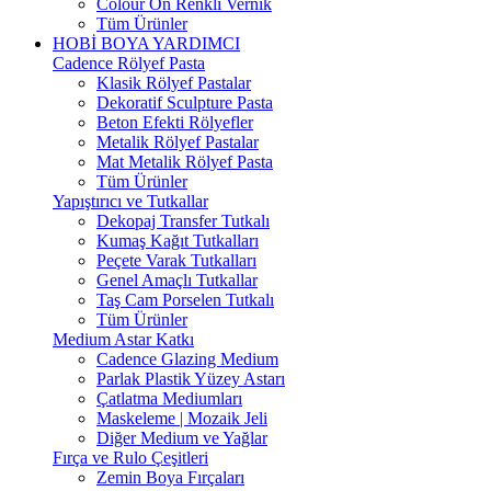
Colour On Renkli Vernik
Tüm Ürünler
HOBİ BOYA YARDIMCI
Cadence Rölyef Pasta
Klasik Rölyef Pastalar
Dekoratif Sculpture Pasta
Beton Efekti Rölyefler
Metalik Rölyef Pastalar
Mat Metalik Rölyef Pasta
Tüm Ürünler
Yapıştırıcı ve Tutkallar
Dekopaj Transfer Tutkalı
Kumaş Kağıt Tutkalları
Peçete Varak Tutkalları
Genel Amaçlı Tutkallar
Taş Cam Porselen Tutkalı
Tüm Ürünler
Medium Astar Katkı
Cadence Glazing Medium
Parlak Plastik Yüzey Astarı
Çatlatma Mediumları
Maskeleme | Mozaik Jeli
Diğer Medium ve Yağlar
Fırça ve Rulo Çeşitleri
Zemin Boya Fırçaları