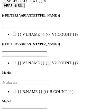
{{ SELECTED.TEXT }} ×
HEPSİNİ SİL
{{ FILTERS.VARIANTS.TYPE1_NAME }}
{{ V1.NAME }}
({{ V1.COUNT }})
{{ FILTERS.VARIANTS.TYPE2_NAME }}
{{ V2.NAME }}
({{ V2.COUNT }})
Marka
{{ B.NAME }}
({{ B.COUNT }})
Model