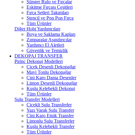
Sünger Rulo ve Fırçalar
Eskitme Fırçası Çeşitleri
Fırça Setleri Takımları
Stencil ve Pon Pon Fırça
Tüm Ürünler
Diğer Hobi Yardımcıları
Boya ve Saklama Kapları
Zımparalar Aşındırıcılar
Yardımcı El Aletleri
Güvenlik ve Temizlik
DEKOPAJ TRANSFER
Pirinç Dekopaj Modelleri
Çiçek Desenli Dekopajlar
Mavi Tonlu Dekopajlar
Çini Karo Dama Desenler
Limon Desenli Dekopajlar
Kuşlu Kelebekli Dekopaj
Tüm Ürünler
Sulu Transfer Modelleri
Çiçekli Sulu Transferler
Yazı Varak Sulu Transfer
Çini Karo Etnik Transfer
Limonlu Sulu Transferler
Kuşlu Kelebekli Transfer
Tüm Ürünler