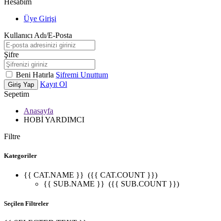
Hesabım
Üye Girişi
Kullanıcı Adı/E-Posta
Şifre
Beni Hatırla
Şifremi Unuttum
Kayıt Ol
Giriş Yap
Sepetim
Anasayfa
HOBİ YARDIMCI
Filtre
Kategoriler
{{ CAT.NAME }}
({{ CAT.COUNT }})
{{ SUB.NAME }}
({{ SUB.COUNT }})
Seçilen Filtreler