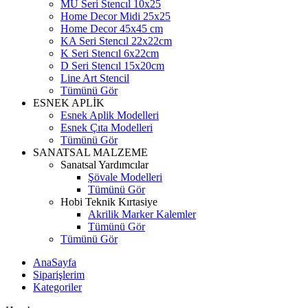
MU Seri Stencıl 10x25
Home Decor Midi 25x25
Home Decor 45x45 cm
KA Seri Stencıl 22x22cm
K Seri Stencıl 6x22cm
D Seri Stencıl 15x20cm
Line Art Stencil
Tümünü Gör
ESNEK APLİK
Esnek Aplik Modelleri
Esnek Çıta Modelleri
Tümünü Gör
SANATSAL MALZEME
Sanatsal Yardımcılar
Şövale Modelleri
Tümünü Gör
Hobi Teknik Kırtasiye
Akrilik Marker Kalemler
Tümünü Gör
Tümünü Gör
AnaSayfa
Siparişlerim
Kategoriler