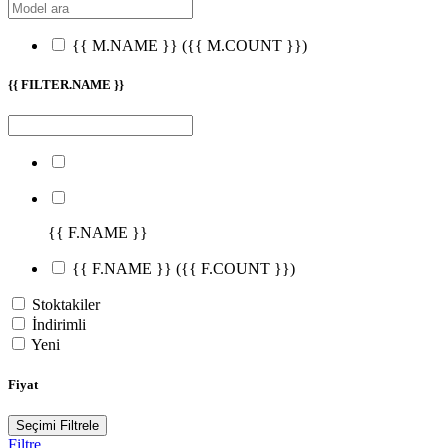
{{ M.NAME }}
({{ M.COUNT }})
{{ FILTER.NAME }}
{{ F.NAME }}
{{ F.NAME }}
({{ F.COUNT }})
Stoktakiler
İndirimli
Yeni
Fiyat
Seçimi Filtrele
Filtre