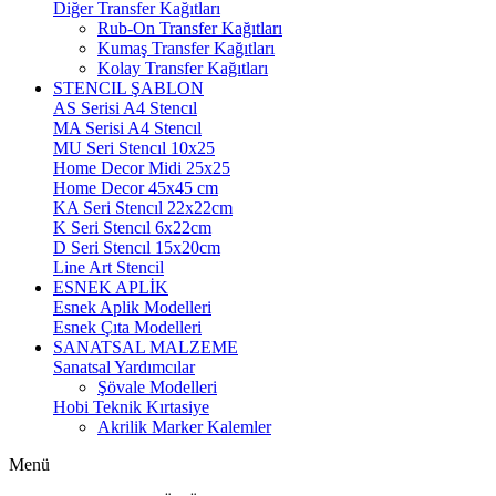
Diğer Transfer Kağıtları
Rub-On Transfer Kağıtları
Kumaş Transfer Kağıtları
Kolay Transfer Kağıtları
STENCIL ŞABLON
AS Serisi A4 Stencıl
MA Serisi A4 Stencıl
MU Seri Stencıl 10x25
Home Decor Midi 25x25
Home Decor 45x45 cm
KA Seri Stencıl 22x22cm
K Seri Stencıl 6x22cm
D Seri Stencıl 15x20cm
Line Art Stencil
ESNEK APLİK
Esnek Aplik Modelleri
Esnek Çıta Modelleri
SANATSAL MALZEME
Sanatsal Yardımcılar
Şövale Modelleri
Hobi Teknik Kırtasiye
Akrilik Marker Kalemler
Menü