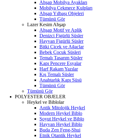
Ahşap Mobilya Ayakları
Mobilya Çekmece Kulpları
Ahşap Yılbaşı Objeleri
Tümünü Gör
Lazer Kesim Ahşap
Ahşap Motif ve Aplik
Denizci Figürlü Süsler
Hayvan Figürlü Süsler
Bitki Çiçek ve Ağaçlar
Bebek Çocuk Süsleri
Temalı Tasarım Süsler
Kapı Pencere Eşyalar
Harf Rakam Yazılar
Kış Temalı Süsler
Anahtarlık Kapı Süsü
Tümünü Gör
Tümünü Gör
POLYESTER OBJELER
Heykel ve Biblolar
Antik Mitolojik Heykel
Modern Heykel Biblo
Soyut Heykel ve Biblo
Hayvan Heykel Biblo
Buda Zen Feng-Shui
Etnik Otantik Heykel