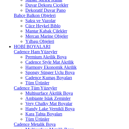
Duvar Dekoru Çiçekler
Dekoratif Duvar Pano
Bahçe Balkon Objeleri
Saksı ve Vazolar
Cüce Heykel Biblo
Mantar Kabak Çilekler
Mercan Marine Objeler
Yılbaşı Objeleri
HOBİ BOYALARI
Cadence Ham Yüzeyler
Premium Akrilik Boya
Cadence Style Mat Akrilik
Harmony Ekonomik Akrilik
Spongy Sünger Uçlu Boya
Cadence Kumaş Boyaları
Tüm Ürünler
Cadence Tüm Yüzeyler
Multisurface Akrilik Boya
Ambiante Islak Zeminler
Very Chalky Mat Boyalar
Handy Lake Vernikli Boya
Kara Tahta Boyaları
Tüm Ürünler
Cadence Metalik Boya