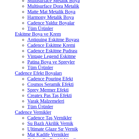
Multisurface Metalik Boya
Multisurface Dora Metalik
Matte Mat Metalik Boya
Harmony Metalik Boya
Cadence Yaldız Boyalar
Tüm Ürünler
Eskitme Boya ve Krem
Antiquing Eskitme Boyası
Cadence Eskitme Kremi
Cadence Eskitme Pudrası
Vintage Legend Eskitme
Patina Boya ve Spreyler
Tüm Ürünler
Cadence Efekt Boyaları
Cadence Pouring Efekt
Cosmos Seramik Efekti
Sprey Mermer Efekti
Createx Pas Taş Efekti
Varak Malzemeleri
Tüm Ürünler
Cadence Vernikler
Cadence Taş Vernikler
Su Bazlı Akrilik Vernik
Ultimate Glaze Sır Vernik
Mat Kadife Vernikler