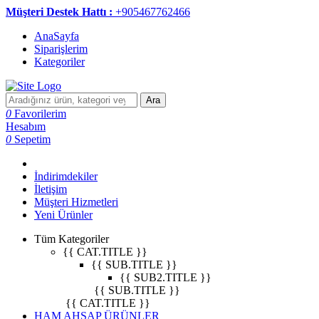
Müşteri Destek Hattı :
+905467762466
AnaSayfa
Siparişlerim
Kategoriler
Ara
0
Favorilerim
Hesabım
0
Sepetim
İndirimdekiler
İletişim
Müşteri Hizmetleri
Yeni Ürünler
Tüm Kategoriler
{{ CAT.TITLE }}
{{ SUB.TITLE }}
{{ SUB2.TITLE }}
{{ SUB.TITLE }}
{{ CAT.TITLE }}
HAM AHŞAP ÜRÜNLER