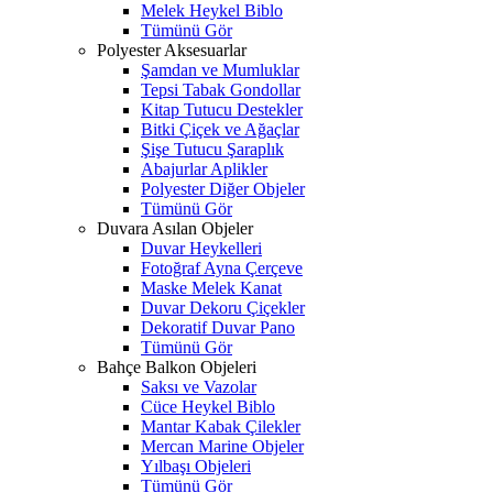
Melek Heykel Biblo
Tümünü Gör
Polyester Aksesuarlar
Şamdan ve Mumluklar
Tepsi Tabak Gondollar
Kitap Tutucu Destekler
Bitki Çiçek ve Ağaçlar
Şişe Tutucu Şaraplık
Abajurlar Aplikler
Polyester Diğer Objeler
Tümünü Gör
Duvara Asılan Objeler
Duvar Heykelleri
Fotoğraf Ayna Çerçeve
Maske Melek Kanat
Duvar Dekoru Çiçekler
Dekoratif Duvar Pano
Tümünü Gör
Bahçe Balkon Objeleri
Saksı ve Vazolar
Cüce Heykel Biblo
Mantar Kabak Çilekler
Mercan Marine Objeler
Yılbaşı Objeleri
Tümünü Gör