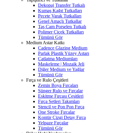
Dekopaj Transfer Tutkalı
Kumaş Kağıt Tutkalları
Peçete Varak Tutkalları
Genel Amaçlı Tutkallar
Taş Cam Porselen Tutkalı
Polimer Çiçek Tutkalları
Tümünü Gör
Medium Astar Katkı
Cadence Glazing Medium
Parlak Plastik Yüzey Astarı
Çatlatma Mediumları
Maskeleme | Mozaik Jeli
Diğer Medium ve Yağlar
Tümünü Gör
Fırça ve Rulo Çeşitleri
Zemin Boya Fırçaları
Sünger Rulo ve Fırçalar
Eskitme Fırçası Çeşitleri
Fırça Setleri Takımları
Stencil ve Pon Pon Fırça
One Stroke Fırçalar
Kontür Çizgi Detay Fırça
Yelpaze Fırçalar
Tümünü Gör