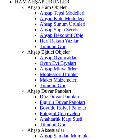
HAM AHŞAP ÜRÜNLER
Ahşap Ham Objeler
Ahşap Tepsi Modelleri
Ahşap Kutu Modelleri
Ahsap Sunum Ürünleri
Ahşap Supla Servis
Ahşap Dekoratif Obje
Harf Rakam Yazılar
Tümünü Gör
Ahşap Eğitici Objeler
Ahşap Oyuncaklar
Oyun Evi Eşyaları
Ahşap Minyatürler
Montessori Ürünler
Maket Malzemeleri
Tümünü Gör
Ahşap Duvar Panoları
Düz Duvar Panoları
Figürlü Duvar Panoları
Boyutlu Rölyef Panolar
Fotoğraf Çerçeveleri
Anahtarlık Kapı Süsü
Tümünü Gör
Ahşap Aksesuarlar
Ahşap Şamdan Mumluk