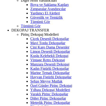
Diğer Hobi Yardımcıları
Boya ve Saklama Kapları
Zımparalar Aşındırıcılar
Yardımcı El Aletleri
Güvenlik ve Temizlik
Tümünü Gör
Tümünü Gör
DEKOPAJ TRANSFER
Pirinç Dekopaj Modelleri
Çiçek Desenli Dekopajlar
Mavi Tonlu Dekopajlar
Çini Karo Dama Desenler
Limon Desenli Dekopajlar
Kuşlu Kelebekli Dekopaj
Vintage Retro Dekopaj
Manzara Desenli Dekopaj
Kadın Figürlü Dekopajlar
Marine Temalı Dekopajlar
Hayvan Figürlü Dekopajlar
Sebze Meyve Mutfak
Özel Günler Pirinç Dekopaj
Yılbaşı Dekopaj Modelleri
Varaklı Pirinç Dekopajlar
Diğer Pirinç Dekopajlar
Metrelik Pirinç Dekopajlar