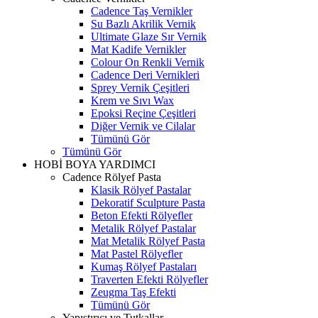
Cadence Taş Vernikler
Su Bazlı Akrilik Vernik
Ultimate Glaze Sır Vernik
Mat Kadife Vernikler
Colour On Renkli Vernik
Cadence Deri Vernikleri
Sprey Vernik Çeşitleri
Krem ve Sıvı Wax
Epoksi Reçine Çeşitleri
Diğer Vernik ve Cilalar
Tümünü Gör
Tümünü Gör
HOBİ BOYA YARDIMCI
Cadence Rölyef Pasta
Klasik Rölyef Pastalar
Dekoratif Sculpture Pasta
Beton Efekti Rölyefler
Metalik Rölyef Pastalar
Mat Metalik Rölyef Pasta
Mat Pastel Rölyefler
Kumaş Rölyef Pastaları
Traverten Efekti Rölyefler
Zeugma Taş Efekti
Tümünü Gör
Yapıştırıcı ve Tutkallar