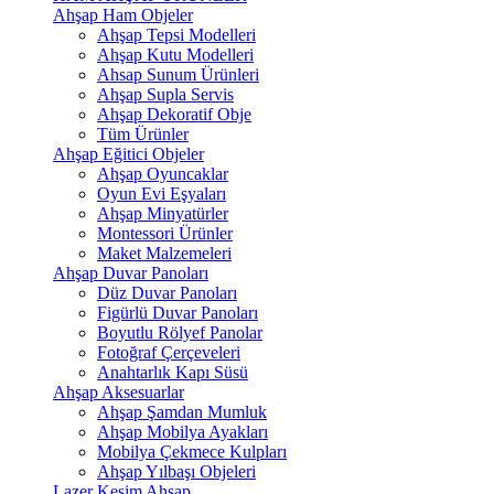
Ahşap Ham Objeler
Ahşap Tepsi Modelleri
Ahşap Kutu Modelleri
Ahsap Sunum Ürünleri
Ahşap Supla Servis
Ahşap Dekoratif Obje
Tüm Ürünler
Ahşap Eğitici Objeler
Ahşap Oyuncaklar
Oyun Evi Eşyaları
Ahşap Minyatürler
Montessori Ürünler
Maket Malzemeleri
Ahşap Duvar Panoları
Düz Duvar Panoları
Figürlü Duvar Panoları
Boyutlu Rölyef Panolar
Fotoğraf Çerçeveleri
Anahtarlık Kapı Süsü
Ahşap Aksesuarlar
Ahşap Şamdan Mumluk
Ahşap Mobilya Ayakları
Mobilya Çekmece Kulpları
Ahşap Yılbaşı Objeleri
Lazer Kesim Ahşap