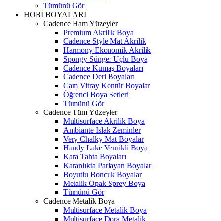
Tümünü Gör
HOBİ BOYALARI
Cadence Ham Yüzeyler
Premium Akrilik Boya
Cadence Style Mat Akrilik
Harmony Ekonomik Akrilik
Spongy Sünger Uçlu Boya
Cadence Kumaş Boyaları
Cadence Deri Boyaları
Cam Vitray Kontür Boyalar
Öğrenci Boya Setleri
Tümünü Gör
Cadence Tüm Yüzeyler
Multisurface Akrilik Boya
Ambiante Islak Zeminler
Very Chalky Mat Boyalar
Handy Lake Vernikli Boya
Kara Tahta Boyaları
Karanlıkta Parlayan Boyalar
Boyutlu Boncuk Boyalar
Metalik Opak Sprey Boya
Tümünü Gör
Cadence Metalik Boya
Multisurface Metalik Boya
Multisurface Dora Metalik