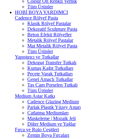
Colour On Renkli Vernik
Tüm Ürünler
HOBİ BOYA YARDIMCI
Cadence Rölyef Pasta
Klasik Rölyef Pastalar
Dekoratif Sculpture Pasta
Beton Efekti Rölyefler
Metalik Rölyef Pastalar
Mat Metalik Rölyef Pasta
Tüm Ürünler
Yapıştırıcı ve Tutkallar
Dekopaj Transfer Tutkalı
Kumaş Kağıt Tutkalları
Peçete Varak Tutkalları
Genel Amaçlı Tutkallar
Taş Cam Porselen Tutkalı
Tüm Ürünler
Medium Astar Katkı
Cadence Glazing Medium
Parlak Plastik Yüzey Astarı
Çatlatma Mediumları
Maskeleme | Mozaik Jeli
Diğer Medium ve Yağlar
Fırça ve Rulo Çeşitleri
Zemin Boya Fırçaları