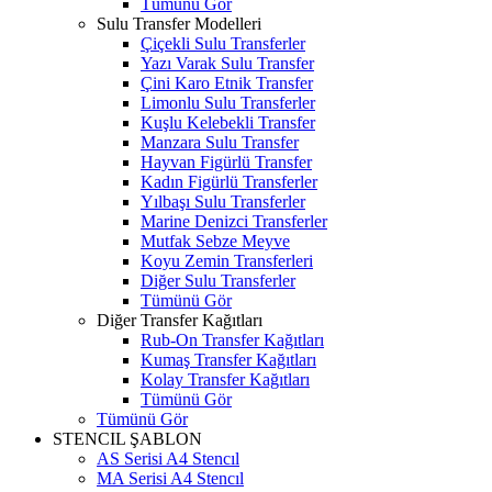
Tümünü Gör
Sulu Transfer Modelleri
Çiçekli Sulu Transferler
Yazı Varak Sulu Transfer
Çini Karo Etnik Transfer
Limonlu Sulu Transferler
Kuşlu Kelebekli Transfer
Manzara Sulu Transfer
Hayvan Figürlü Transfer
Kadın Figürlü Transferler
Yılbaşı Sulu Transferler
Marine Denizci Transferler
Mutfak Sebze Meyve
Koyu Zemin Transferleri
Diğer Sulu Transferler
Tümünü Gör
Diğer Transfer Kağıtları
Rub-On Transfer Kağıtları
Kumaş Transfer Kağıtları
Kolay Transfer Kağıtları
Tümünü Gör
Tümünü Gör
STENCIL ŞABLON
AS Serisi A4 Stencıl
MA Serisi A4 Stencıl