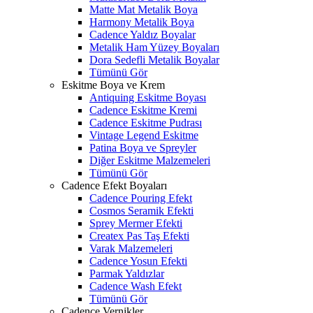
Matte Mat Metalik Boya
Harmony Metalik Boya
Cadence Yaldız Boyalar
Metalik Ham Yüzey Boyaları
Dora Sedefli Metalik Boyalar
Tümünü Gör
Eskitme Boya ve Krem
Antiquing Eskitme Boyası
Cadence Eskitme Kremi
Cadence Eskitme Pudrası
Vintage Legend Eskitme
Patina Boya ve Spreyler
Diğer Eskitme Malzemeleri
Tümünü Gör
Cadence Efekt Boyaları
Cadence Pouring Efekt
Cosmos Seramik Efekti
Sprey Mermer Efekti
Createx Pas Taş Efekti
Varak Malzemeleri
Cadence Yosun Efekti
Parmak Yaldızlar
Cadence Wash Efekt
Tümünü Gör
Cadence Vernikler