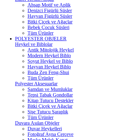
Ahşap Motif ve Aplik
Denizci Figürlü Süsler
Hayvan Figürlü Süsler
Bitki Çiçek ve Ağaçlar
Bebek Çocuk Süsleri
Tüm Ürünler
POLYESTER OBJELER
Heykel ve Biblolar
Antik Mitolojik Heykel
Modern Heykel Biblo
Soyut Heykel ve Biblo
Hayvan Heykel Biblo
Buda Zen Feng-Shui
Tüm Ürünler
Polyester Aksesuarlar
Şamdan ve Mumluklar
Tepsi Tabak Gondollar
Kitap Tutucu Destekler
Bitki Çiçek ve Ağaçlar
Şişe Tutucu Şaraplık
Tüm Ürünler
Duvara Asılan Objeler
Duvar Heykelleri
Fotoğraf Ayna Çerçeve
Maske Melek Kanat