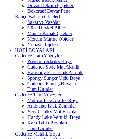
Duvar Dekoru Çiçekler
Dekoratif Duvar Pano
Bahçe Balkon Objeleri
Saksı ve Vazolar
Cüce Heykel Biblo
Mantar Kabak Çilekler
Mercan Marine Objeler
Yılbaşı Objeleri
HOBİ BOYALARI
Cadence Ham Yüzeyler
Premium Akrilik Boya
Cadence Style Mat Akrilik
Harmony Ekonomik Akrilik
Spongy Sünger Uçlu Boya
Cadence Kumaş Boyaları
Tüm Ürünler
Cadence Tüm Yüzeyler
Multisurface Akrilik Boya
Ambiante Islak Zeminler
Very Chalky Mat Boyalar
Handy Lake Vernikli Boya
Kara Tahta Boyaları
Tüm Ürünler
Cadence Metalik Boya