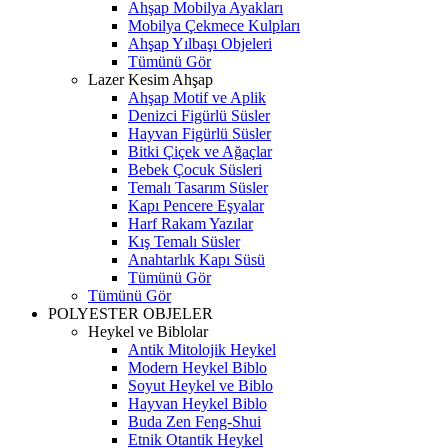
Ahşap Mobilya Ayakları
Mobilya Çekmece Kulpları
Ahşap Yılbaşı Objeleri
Tümünü Gör
Lazer Kesim Ahşap
Ahşap Motif ve Aplik
Denizci Figürlü Süsler
Hayvan Figürlü Süsler
Bitki Çiçek ve Ağaçlar
Bebek Çocuk Süsleri
Temalı Tasarım Süsler
Kapı Pencere Eşyalar
Harf Rakam Yazılar
Kış Temalı Süsler
Anahtarlık Kapı Süsü
Tümünü Gör
Tümünü Gör
POLYESTER OBJELER
Heykel ve Biblolar
Antik Mitolojik Heykel
Modern Heykel Biblo
Soyut Heykel ve Biblo
Hayvan Heykel Biblo
Buda Zen Feng-Shui
Etnik Otantik Heykel