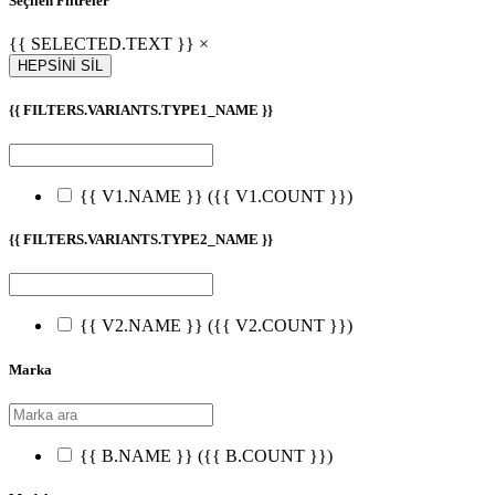
Seçilen Filtreler
{{ SELECTED.TEXT }} ×
HEPSİNİ SİL
{{ FILTERS.VARIANTS.TYPE1_NAME }}
{{ V1.NAME }}
({{ V1.COUNT }})
{{ FILTERS.VARIANTS.TYPE2_NAME }}
{{ V2.NAME }}
({{ V2.COUNT }})
Marka
{{ B.NAME }}
({{ B.COUNT }})