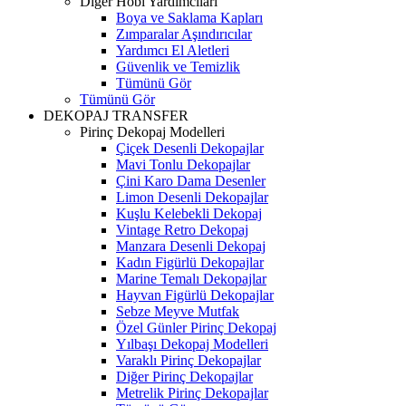
Diğer Hobi Yardımcıları
Boya ve Saklama Kapları
Zımparalar Aşındırıcılar
Yardımcı El Aletleri
Güvenlik ve Temizlik
Tümünü Gör
Tümünü Gör
DEKOPAJ TRANSFER
Pirinç Dekopaj Modelleri
Çiçek Desenli Dekopajlar
Mavi Tonlu Dekopajlar
Çini Karo Dama Desenler
Limon Desenli Dekopajlar
Kuşlu Kelebekli Dekopaj
Vintage Retro Dekopaj
Manzara Desenli Dekopaj
Kadın Figürlü Dekopajlar
Marine Temalı Dekopajlar
Hayvan Figürlü Dekopajlar
Sebze Meyve Mutfak
Özel Günler Pirinç Dekopaj
Yılbaşı Dekopaj Modelleri
Varaklı Pirinç Dekopajlar
Diğer Pirinç Dekopajlar
Metrelik Pirinç Dekopajlar