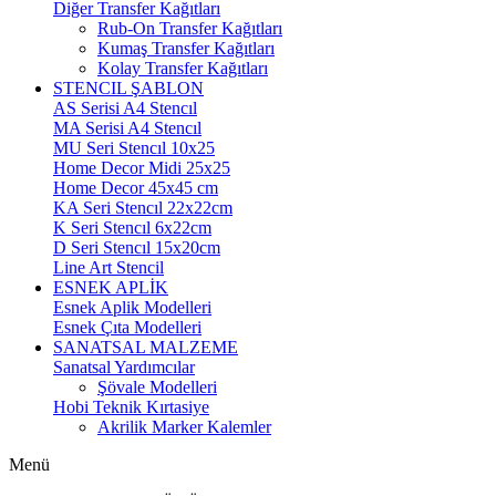
Diğer Transfer Kağıtları
Rub-On Transfer Kağıtları
Kumaş Transfer Kağıtları
Kolay Transfer Kağıtları
STENCIL ŞABLON
AS Serisi A4 Stencıl
MA Serisi A4 Stencıl
MU Seri Stencıl 10x25
Home Decor Midi 25x25
Home Decor 45x45 cm
KA Seri Stencıl 22x22cm
K Seri Stencıl 6x22cm
D Seri Stencıl 15x20cm
Line Art Stencil
ESNEK APLİK
Esnek Aplik Modelleri
Esnek Çıta Modelleri
SANATSAL MALZEME
Sanatsal Yardımcılar
Şövale Modelleri
Hobi Teknik Kırtasiye
Akrilik Marker Kalemler
Menü