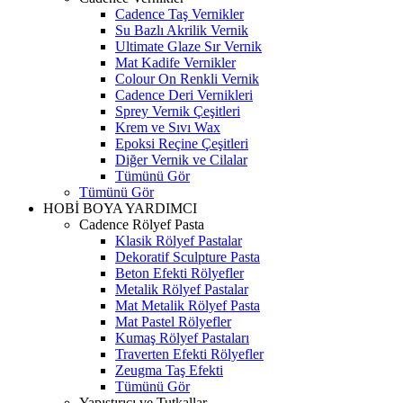
Cadence Taş Vernikler
Su Bazlı Akrilik Vernik
Ultimate Glaze Sır Vernik
Mat Kadife Vernikler
Colour On Renkli Vernik
Cadence Deri Vernikleri
Sprey Vernik Çeşitleri
Krem ve Sıvı Wax
Epoksi Reçine Çeşitleri
Diğer Vernik ve Cilalar
Tümünü Gör
Tümünü Gör
HOBİ BOYA YARDIMCI
Cadence Rölyef Pasta
Klasik Rölyef Pastalar
Dekoratif Sculpture Pasta
Beton Efekti Rölyefler
Metalik Rölyef Pastalar
Mat Metalik Rölyef Pasta
Mat Pastel Rölyefler
Kumaş Rölyef Pastaları
Traverten Efekti Rölyefler
Zeugma Taş Efekti
Tümünü Gör
Yapıştırıcı ve Tutkallar