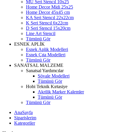
MU Seri Stencıl 10x25
Home Decor Midi 25x25
Home Decor 45x45 cm
KA Seri Stencıl 22x22cm
K Seri Stencıl 6x22cm
D Seri Stencıl 15x20cm
Line Art Stencil
Tümünü Gör
ESNEK APLİK
Esnek Aplik Modelleri
Esnek Çıta Modelleri
Tümünü Gör
SANATSAL MALZEME
Sanatsal Yardımcılar
Şövale Modelleri
Tümünü Gör
Hobi Teknik Kırtasiye
Akrilik Marker Kalemler
Tümünü Gör
Tümünü Gör
AnaSayfa
Siparişlerim
Kategoriler