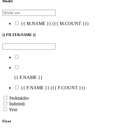
Model
{{ M.NAME }}
({{ M.COUNT }})
{{ FILTER.NAME }}
{{ F.NAME }}
{{ F.NAME }}
({{ F.COUNT }})
Stoktakiler
İndirimli
Yeni
Fiyat