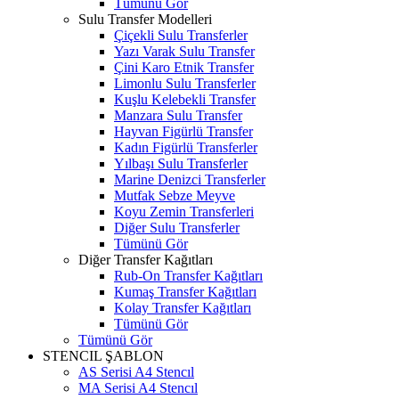
Tümünü Gör
Sulu Transfer Modelleri
Çiçekli Sulu Transferler
Yazı Varak Sulu Transfer
Çini Karo Etnik Transfer
Limonlu Sulu Transferler
Kuşlu Kelebekli Transfer
Manzara Sulu Transfer
Hayvan Figürlü Transfer
Kadın Figürlü Transferler
Yılbaşı Sulu Transferler
Marine Denizci Transferler
Mutfak Sebze Meyve
Koyu Zemin Transferleri
Diğer Sulu Transferler
Tümünü Gör
Diğer Transfer Kağıtları
Rub-On Transfer Kağıtları
Kumaş Transfer Kağıtları
Kolay Transfer Kağıtları
Tümünü Gör
Tümünü Gör
STENCIL ŞABLON
AS Serisi A4 Stencıl
MA Serisi A4 Stencıl