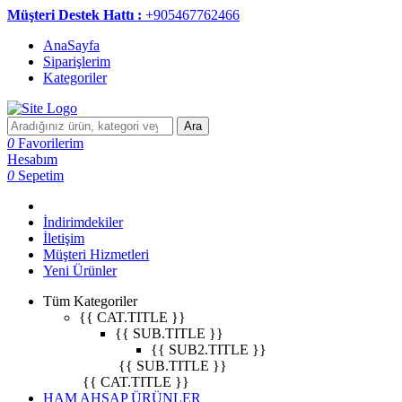
Müşteri Destek Hattı :
+905467762466
AnaSayfa
Siparişlerim
Kategoriler
Ara
0
Favorilerim
Hesabım
0
Sepetim
İndirimdekiler
İletişim
Müşteri Hizmetleri
Yeni Ürünler
Tüm Kategoriler
{{ CAT.TITLE }}
{{ SUB.TITLE }}
{{ SUB2.TITLE }}
{{ SUB.TITLE }}
{{ CAT.TITLE }}
HAM AHŞAP ÜRÜNLER