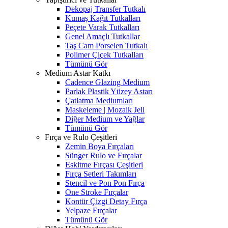
Dekopaj Transfer Tutkalı
Kumaş Kağıt Tutkalları
Peçete Varak Tutkalları
Genel Amaçlı Tutkallar
Taş Cam Porselen Tutkalı
Polimer Çiçek Tutkalları
Tümünü Gör
Medium Astar Katkı
Cadence Glazing Medium
Parlak Plastik Yüzey Astarı
Çatlatma Mediumları
Maskeleme | Mozaik Jeli
Diğer Medium ve Yağlar
Tümünü Gör
Fırça ve Rulo Çeşitleri
Zemin Boya Fırçaları
Sünger Rulo ve Fırçalar
Eskitme Fırçası Çeşitleri
Fırça Setleri Takımları
Stencil ve Pon Pon Fırça
One Stroke Fırçalar
Kontür Çizgi Detay Fırça
Yelpaze Fırçalar
Tümünü Gör