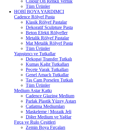
Colour On Renkli Vernik
Tüm Ürünler
HOBİ BOYA YARDIMCI
Cadence Rölyef Pasta
Klasik Rölyef Pastalar
Dekoratif Sculpture Pasta
Beton Efekti Rölyefler
Metalik Rölyef Pastalar
Mat Metalik Rölyef Pasta
Tüm Ürünler
Yapıştırıcı ve Tutkallar
Dekopaj Transfer Tutkalı
Kumaş Kağıt Tutkalları
Peçete Varak Tutkalları
Genel Amaçlı Tutkallar
Taş Cam Porselen Tutkalı
Tüm Ürünler
Medium Astar Katkı
Cadence Glazing Medium
Parlak Plastik Yüzey Astarı
Çatlatma Mediumları
Maskeleme | Mozaik Jeli
Diğer Medium ve Yağlar
Fırça ve Rulo Çeşitleri
Zemin Boya Fırçaları