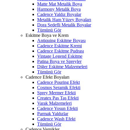
Matte Mat Metalik Boya
Harmony Metalik Boya
Cadence Yaldız Boyalar
Metalik Ham Yüzey Boyaları
Dora Sedefli Metalik Boyalar
Tümünü Gör
Eskitme Boya ve Krem
Antiquing Eskitme Boyası
Cadence Eskitme Kremi
Cadence Eskitme Pudrası
Vintage Legend Eskitme
Patina Boya ve Spreyler
Diğer Eskitme Malzemeleri
Tümünü Gör
Cadence Efekt Boyaları
Cadence Pouring Efekt
Cosmos Seramik Efekti
Sprey Mermer Efekti
Createx Pas Taş Efekti
Varak Malzemeleri
Cadence Yosun Efekti
Parmak Yaldızlar
Cadence Wash Efekt
Tümünü Gör
Cadence Vernikler