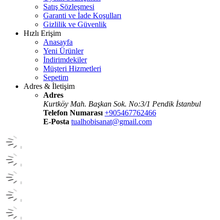
Satış Sözleşmesi
Garanti ve İade Koşulları
Gizlilik ve Güvenlik
Hızlı Erişim
Anasayfa
Yeni Ürünler
İndirimdekiler
Müşteri Hizmetleri
Sepetim
Adres & İletişim
Adres
Kurtköy Mah. Başkan Sok. No:3/1 Pendik İstanbul
Telefon Numarası
+905467762466
E-Posta
tualhobisanat@gmail.com