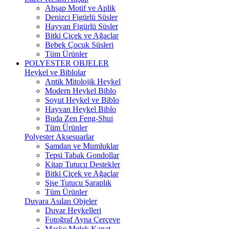
Ahşap Motif ve Aplik
Denizci Figürlü Süsler
Hayvan Figürlü Süsler
Bitki Çiçek ve Ağaçlar
Bebek Çocuk Süsleri
Tüm Ürünler
POLYESTER OBJELER
Heykel ve Biblolar
Antik Mitolojik Heykel
Modern Heykel Biblo
Soyut Heykel ve Biblo
Hayvan Heykel Biblo
Buda Zen Feng-Shui
Tüm Ürünler
Polyester Aksesuarlar
Şamdan ve Mumluklar
Tepsi Tabak Gondollar
Kitap Tutucu Destekler
Bitki Çiçek ve Ağaçlar
Şişe Tutucu Şaraplık
Tüm Ürünler
Duvara Asılan Objeler
Duvar Heykelleri
Fotoğraf Ayna Çerçeve
Maske Melek Kanat