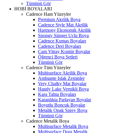
Tümünü Gör
HOBİ BOYALARI
Cadence Ham Yüzeyler
Premium Akrilik Boya
Cadence Style Mat Akrilik
Harmony Ekonomik Akrilik
Spongy Sünger Uçlu Boya
Cadence Kumaş Boyaları
Cadence Deri Boyaları
Cam Vitray Kontür Boyalar
Öğrenci Boya Setleri
Tümünü Gör
Cadence Tüm Yüzeyler
Multisurface Akrilik Boya
Ambiante Islak Zeminler
Very Chalky Mat Boyalar
Handy Lake Vernikli Boya
Kara Tahta Boyaları
Karanlıkta Parlayan Boyalar
Boyutlu Boncuk Boyalar
Metalik Opak Sprey Boya
Tümünü Gör
Cadence Metalik Boya
Multisurface Metalik Boya
Multisurface Dora Metalik