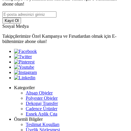
abone olun!
Kayıt Ol
Sosyal Medya
Takipçilerimize Özel Kampanya ve Fırsatlardan olmak için E-
bültenimize abone olun!
Kategoriler
Ahşap Objeler
Polyester Objeler
Dekopaj Transfer
Cadence Ürünler
Esnek Aplik Çıta
Önemli Bilgiler
Teslimat Koşulları
Üyelik Sözleşmesi