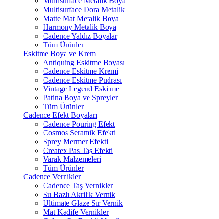
Multisurface Metalik Boya
Multisurface Dora Metalik
Matte Mat Metalik Boya
Harmony Metalik Boya
Cadence Yaldız Boyalar
Tüm Ürünler
Eskitme Boya ve Krem
Antiquing Eskitme Boyası
Cadence Eskitme Kremi
Cadence Eskitme Pudrası
Vintage Legend Eskitme
Patina Boya ve Spreyler
Tüm Ürünler
Cadence Efekt Boyaları
Cadence Pouring Efekt
Cosmos Seramik Efekti
Sprey Mermer Efekti
Createx Pas Taş Efekti
Varak Malzemeleri
Tüm Ürünler
Cadence Vernikler
Cadence Taş Vernikler
Su Bazlı Akrilik Vernik
Ultimate Glaze Sır Vernik
Mat Kadife Vernikler