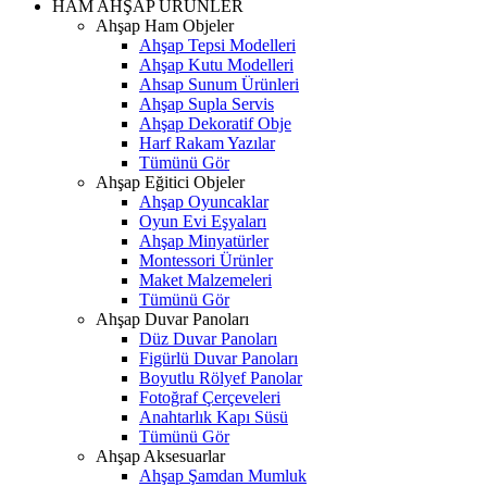
HAM AHŞAP ÜRÜNLER
Ahşap Ham Objeler
Ahşap Tepsi Modelleri
Ahşap Kutu Modelleri
Ahsap Sunum Ürünleri
Ahşap Supla Servis
Ahşap Dekoratif Obje
Harf Rakam Yazılar
Tümünü Gör
Ahşap Eğitici Objeler
Ahşap Oyuncaklar
Oyun Evi Eşyaları
Ahşap Minyatürler
Montessori Ürünler
Maket Malzemeleri
Tümünü Gör
Ahşap Duvar Panoları
Düz Duvar Panoları
Figürlü Duvar Panoları
Boyutlu Rölyef Panolar
Fotoğraf Çerçeveleri
Anahtarlık Kapı Süsü
Tümünü Gör
Ahşap Aksesuarlar
Ahşap Şamdan Mumluk