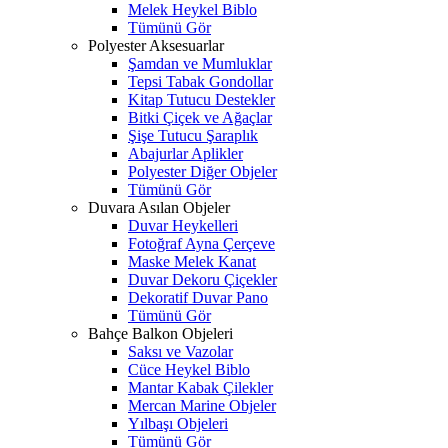
Melek Heykel Biblo
Tümünü Gör
Polyester Aksesuarlar
Şamdan ve Mumluklar
Tepsi Tabak Gondollar
Kitap Tutucu Destekler
Bitki Çiçek ve Ağaçlar
Şişe Tutucu Şaraplık
Abajurlar Aplikler
Polyester Diğer Objeler
Tümünü Gör
Duvara Asılan Objeler
Duvar Heykelleri
Fotoğraf Ayna Çerçeve
Maske Melek Kanat
Duvar Dekoru Çiçekler
Dekoratif Duvar Pano
Tümünü Gör
Bahçe Balkon Objeleri
Saksı ve Vazolar
Cüce Heykel Biblo
Mantar Kabak Çilekler
Mercan Marine Objeler
Yılbaşı Objeleri
Tümünü Gör