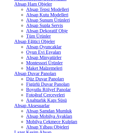
Ahşap Ham Objeler
Ahşap Tepsi Modelleri
Ahşap Kutu Modelleri
Ahsap Sunum Ürünleri
Ahşap Supla Servis
Ahşap Dekoratif Obje
Tüm Ürünler
Ahşap Eğitici Objeler
Ahşap Oyuncaklar
Oyun Evi Eşyaları
Ahşap Minyatürler
Montessori Ürünler
Maket Malzemeleri
Ahşap Duvar Panoları
Düz Duvar Panoları
Figürlü Duvar Panoları
Boyutlu Rölyef Panolar
Fotoğraf Çerçeveleri
Anahtarlık Kapı Süsü
Ahşap Aksesuarlar
Ahşap Şamdan Mumluk
Ahşap Mobilya Ayakları
Mobilya Çekmece Kulpları
Ahşap Yılbaşı Objeleri
Lazer Kesim Ahşap