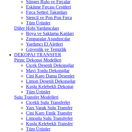
Sünger Rulo ve Fırçalar
Eskitme Fırçası Çeşitleri
Fırça Setleri Takımları
Stencil ve Pon Pon Fırça
Tüm Ürünler
Diğer Hobi Yardımcıları
Boya ve Saklama Kapları
Zımparalar Aşındırıcılar
Yardımcı El Aletleri
Güvenlik ve Temizlik
DEKOPAJ TRANSFER
Pirinç Dekopaj Modelleri
Çiçek Desenli Dekopajlar
Mavi Tonlu Dekopajlar
Çini Karo Dama Desenler
Limon Desenli Dekopajlar
Kuşlu Kelebekli Dekopaj
Tüm Ürünler
Sulu Transfer Modelleri
Çiçekli Sulu Transferler
Yazı Varak Sulu Transfer
Çini Karo Etnik Transfer
Limonlu Sulu Transferler
Kuşlu Kelebekli Transfer
Tüm Ürünler