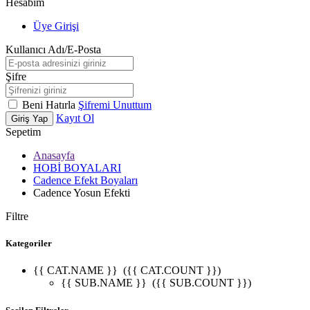
Hesabım
Üye Girişi
Kullanıcı Adı/E-Posta
Şifre
Beni Hatırla
Şifremi Unuttum
Kayıt Ol
Giriş Yap
Sepetim
Anasayfa
HOBİ BOYALARI
Cadence Efekt Boyaları
Cadence Yosun Efekti
Filtre
Kategoriler
{{ CAT.NAME }}
({{ CAT.COUNT }})
{{ SUB.NAME }}
({{ SUB.COUNT }})