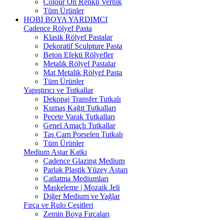
Colour On Renkli Vernik
Tüm Ürünler
HOBİ BOYA YARDIMCI
Cadence Rölyef Pasta
Klasik Rölyef Pastalar
Dekoratif Sculpture Pasta
Beton Efekti Rölyefler
Metalik Rölyef Pastalar
Mat Metalik Rölyef Pasta
Tüm Ürünler
Yapıştırıcı ve Tutkallar
Dekopaj Transfer Tutkalı
Kumaş Kağıt Tutkalları
Peçete Varak Tutkalları
Genel Amaçlı Tutkallar
Taş Cam Porselen Tutkalı
Tüm Ürünler
Medium Astar Katkı
Cadence Glazing Medium
Parlak Plastik Yüzey Astarı
Çatlatma Mediumları
Maskeleme | Mozaik Jeli
Diğer Medium ve Yağlar
Fırça ve Rulo Çeşitleri
Zemin Boya Fırçaları