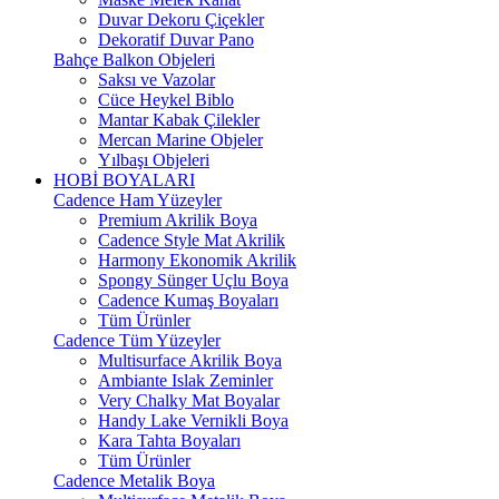
Duvar Dekoru Çiçekler
Dekoratif Duvar Pano
Bahçe Balkon Objeleri
Saksı ve Vazolar
Cüce Heykel Biblo
Mantar Kabak Çilekler
Mercan Marine Objeler
Yılbaşı Objeleri
HOBİ BOYALARI
Cadence Ham Yüzeyler
Premium Akrilik Boya
Cadence Style Mat Akrilik
Harmony Ekonomik Akrilik
Spongy Sünger Uçlu Boya
Cadence Kumaş Boyaları
Tüm Ürünler
Cadence Tüm Yüzeyler
Multisurface Akrilik Boya
Ambiante Islak Zeminler
Very Chalky Mat Boyalar
Handy Lake Vernikli Boya
Kara Tahta Boyaları
Tüm Ürünler
Cadence Metalik Boya