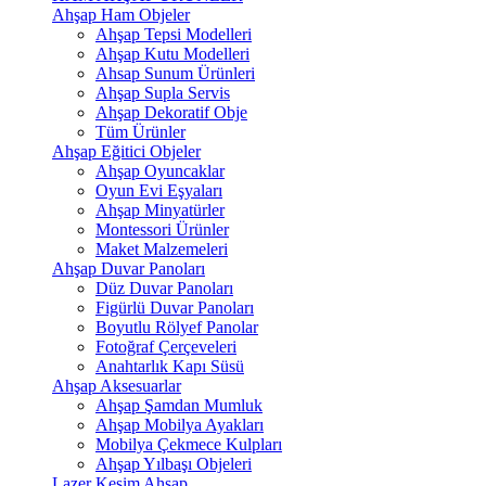
Ahşap Ham Objeler
Ahşap Tepsi Modelleri
Ahşap Kutu Modelleri
Ahsap Sunum Ürünleri
Ahşap Supla Servis
Ahşap Dekoratif Obje
Tüm Ürünler
Ahşap Eğitici Objeler
Ahşap Oyuncaklar
Oyun Evi Eşyaları
Ahşap Minyatürler
Montessori Ürünler
Maket Malzemeleri
Ahşap Duvar Panoları
Düz Duvar Panoları
Figürlü Duvar Panoları
Boyutlu Rölyef Panolar
Fotoğraf Çerçeveleri
Anahtarlık Kapı Süsü
Ahşap Aksesuarlar
Ahşap Şamdan Mumluk
Ahşap Mobilya Ayakları
Mobilya Çekmece Kulpları
Ahşap Yılbaşı Objeleri
Lazer Kesim Ahşap