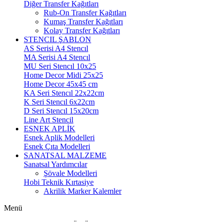
Diğer Transfer Kağıtları
Rub-On Transfer Kağıtları
Kumaş Transfer Kağıtları
Kolay Transfer Kağıtları
STENCIL ŞABLON
AS Serisi A4 Stencıl
MA Serisi A4 Stencıl
MU Seri Stencıl 10x25
Home Decor Midi 25x25
Home Decor 45x45 cm
KA Seri Stencıl 22x22cm
K Seri Stencıl 6x22cm
D Seri Stencıl 15x20cm
Line Art Stencil
ESNEK APLİK
Esnek Aplik Modelleri
Esnek Çıta Modelleri
SANATSAL MALZEME
Sanatsal Yardımcılar
Şövale Modelleri
Hobi Teknik Kırtasiye
Akrilik Marker Kalemler
Menü