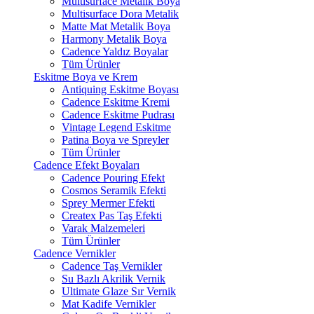
Multisurface Metalik Boya
Multisurface Dora Metalik
Matte Mat Metalik Boya
Harmony Metalik Boya
Cadence Yaldız Boyalar
Tüm Ürünler
Eskitme Boya ve Krem
Antiquing Eskitme Boyası
Cadence Eskitme Kremi
Cadence Eskitme Pudrası
Vintage Legend Eskitme
Patina Boya ve Spreyler
Tüm Ürünler
Cadence Efekt Boyaları
Cadence Pouring Efekt
Cosmos Seramik Efekti
Sprey Mermer Efekti
Createx Pas Taş Efekti
Varak Malzemeleri
Tüm Ürünler
Cadence Vernikler
Cadence Taş Vernikler
Su Bazlı Akrilik Vernik
Ultimate Glaze Sır Vernik
Mat Kadife Vernikler