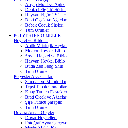
Ahşap Motif ve Aplik
Denizci Figürlü Süsler
Hayvan Figürlü Süsler
Bitki Çiçek ve Ağaçlar
Bebek Çocuk Süsleri
Tüm Ürünler
POLYESTER OBJELER
Heykel ve Biblolar
Antik Mitolojik Heykel
Modern Heykel Biblo
Soyut Heykel ve Biblo
Hayvan Heykel Biblo
Buda Zen Feng-Shui
Tüm Ürünler
Polyester Aksesuarlar
Şamdan ve Mumluklar
Tepsi Tabak Gondollar
Kitap Tutucu Destekler
Bitki Çiçek ve Ağaçlar
Şişe Tutucu Şaraplık
Tüm Ürünler
Duvara Asılan Objeler
Duvar Heykelleri
Fotoğraf Ayna Çerçeve
Maske Melek Kanat