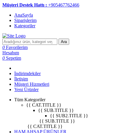
Müşteri Destek Hattı :
+905467762466
AnaSayfa
Siparişlerim
Kategoriler
Ara
0
Favorilerim
Hesabım
0
Sepetim
İndirimdekiler
İletişim
Müşteri Hizmetleri
Yeni Ürünler
Tüm Kategoriler
{{ CAT.TITLE }}
{{ SUB.TITLE }}
{{ SUB2.TITLE }}
{{ SUB.TITLE }}
{{ CAT.TITLE }}
HAM AHŞAP ÜRÜNLER