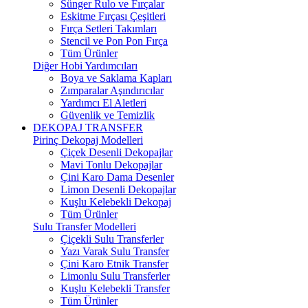
Sünger Rulo ve Fırçalar
Eskitme Fırçası Çeşitleri
Fırça Setleri Takımları
Stencil ve Pon Pon Fırça
Tüm Ürünler
Diğer Hobi Yardımcıları
Boya ve Saklama Kapları
Zımparalar Aşındırıcılar
Yardımcı El Aletleri
Güvenlik ve Temizlik
DEKOPAJ TRANSFER
Pirinç Dekopaj Modelleri
Çiçek Desenli Dekopajlar
Mavi Tonlu Dekopajlar
Çini Karo Dama Desenler
Limon Desenli Dekopajlar
Kuşlu Kelebekli Dekopaj
Tüm Ürünler
Sulu Transfer Modelleri
Çiçekli Sulu Transferler
Yazı Varak Sulu Transfer
Çini Karo Etnik Transfer
Limonlu Sulu Transferler
Kuşlu Kelebekli Transfer
Tüm Ürünler