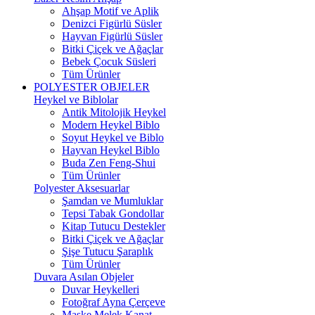
Ahşap Motif ve Aplik
Denizci Figürlü Süsler
Hayvan Figürlü Süsler
Bitki Çiçek ve Ağaçlar
Bebek Çocuk Süsleri
Tüm Ürünler
POLYESTER OBJELER
Heykel ve Biblolar
Antik Mitolojik Heykel
Modern Heykel Biblo
Soyut Heykel ve Biblo
Hayvan Heykel Biblo
Buda Zen Feng-Shui
Tüm Ürünler
Polyester Aksesuarlar
Şamdan ve Mumluklar
Tepsi Tabak Gondollar
Kitap Tutucu Destekler
Bitki Çiçek ve Ağaçlar
Şişe Tutucu Şaraplık
Tüm Ürünler
Duvara Asılan Objeler
Duvar Heykelleri
Fotoğraf Ayna Çerçeve
Maske Melek Kanat