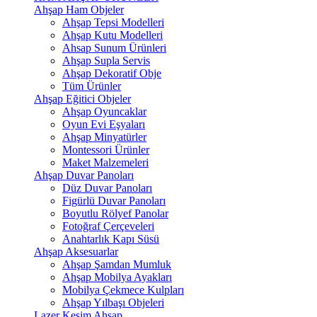
Ahşap Ham Objeler
Ahşap Tepsi Modelleri
Ahşap Kutu Modelleri
Ahsap Sunum Ürünleri
Ahşap Supla Servis
Ahşap Dekoratif Obje
Tüm Ürünler
Ahşap Eğitici Objeler
Ahşap Oyuncaklar
Oyun Evi Eşyaları
Ahşap Minyatürler
Montessori Ürünler
Maket Malzemeleri
Ahşap Duvar Panoları
Düz Duvar Panoları
Figürlü Duvar Panoları
Boyutlu Rölyef Panolar
Fotoğraf Çerçeveleri
Anahtarlık Kapı Süsü
Ahşap Aksesuarlar
Ahşap Şamdan Mumluk
Ahşap Mobilya Ayakları
Mobilya Çekmece Kulpları
Ahşap Yılbaşı Objeleri
Lazer Kesim Ahşap