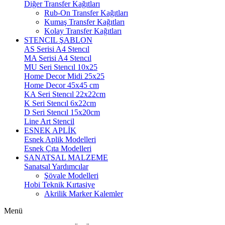
Diğer Transfer Kağıtları
Rub-On Transfer Kağıtları
Kumaş Transfer Kağıtları
Kolay Transfer Kağıtları
STENCIL ŞABLON
AS Serisi A4 Stencıl
MA Serisi A4 Stencıl
MU Seri Stencıl 10x25
Home Decor Midi 25x25
Home Decor 45x45 cm
KA Seri Stencıl 22x22cm
K Seri Stencıl 6x22cm
D Seri Stencıl 15x20cm
Line Art Stencil
ESNEK APLİK
Esnek Aplik Modelleri
Esnek Çıta Modelleri
SANATSAL MALZEME
Sanatsal Yardımcılar
Şövale Modelleri
Hobi Teknik Kırtasiye
Akrilik Marker Kalemler
Menü