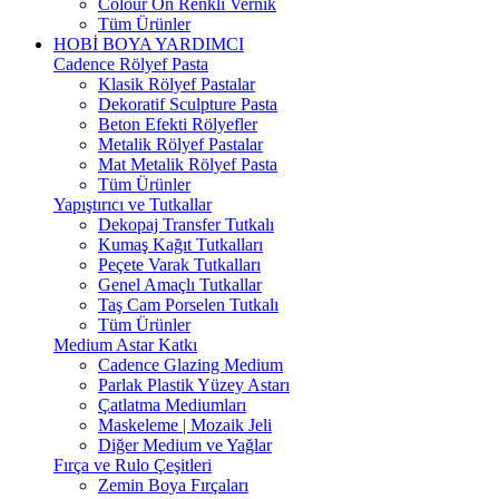
Colour On Renkli Vernik
Tüm Ürünler
HOBİ BOYA YARDIMCI
Cadence Rölyef Pasta
Klasik Rölyef Pastalar
Dekoratif Sculpture Pasta
Beton Efekti Rölyefler
Metalik Rölyef Pastalar
Mat Metalik Rölyef Pasta
Tüm Ürünler
Yapıştırıcı ve Tutkallar
Dekopaj Transfer Tutkalı
Kumaş Kağıt Tutkalları
Peçete Varak Tutkalları
Genel Amaçlı Tutkallar
Taş Cam Porselen Tutkalı
Tüm Ürünler
Medium Astar Katkı
Cadence Glazing Medium
Parlak Plastik Yüzey Astarı
Çatlatma Mediumları
Maskeleme | Mozaik Jeli
Diğer Medium ve Yağlar
Fırça ve Rulo Çeşitleri
Zemin Boya Fırçaları