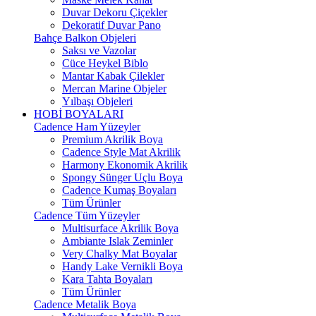
Duvar Dekoru Çiçekler
Dekoratif Duvar Pano
Bahçe Balkon Objeleri
Saksı ve Vazolar
Cüce Heykel Biblo
Mantar Kabak Çilekler
Mercan Marine Objeler
Yılbaşı Objeleri
HOBİ BOYALARI
Cadence Ham Yüzeyler
Premium Akrilik Boya
Cadence Style Mat Akrilik
Harmony Ekonomik Akrilik
Spongy Sünger Uçlu Boya
Cadence Kumaş Boyaları
Tüm Ürünler
Cadence Tüm Yüzeyler
Multisurface Akrilik Boya
Ambiante Islak Zeminler
Very Chalky Mat Boyalar
Handy Lake Vernikli Boya
Kara Tahta Boyaları
Tüm Ürünler
Cadence Metalik Boya