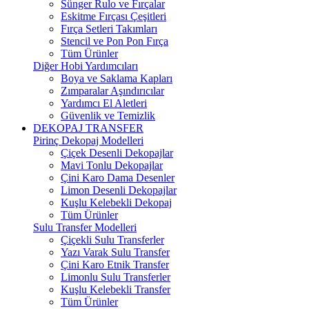
Sünger Rulo ve Fırçalar
Eskitme Fırçası Çeşitleri
Fırça Setleri Takımları
Stencil ve Pon Pon Fırça
Tüm Ürünler
Diğer Hobi Yardımcıları
Boya ve Saklama Kapları
Zımparalar Aşındırıcılar
Yardımcı El Aletleri
Güvenlik ve Temizlik
DEKOPAJ TRANSFER
Pirinç Dekopaj Modelleri
Çiçek Desenli Dekopajlar
Mavi Tonlu Dekopajlar
Çini Karo Dama Desenler
Limon Desenli Dekopajlar
Kuşlu Kelebekli Dekopaj
Tüm Ürünler
Sulu Transfer Modelleri
Çiçekli Sulu Transferler
Yazı Varak Sulu Transfer
Çini Karo Etnik Transfer
Limonlu Sulu Transferler
Kuşlu Kelebekli Transfer
Tüm Ürünler