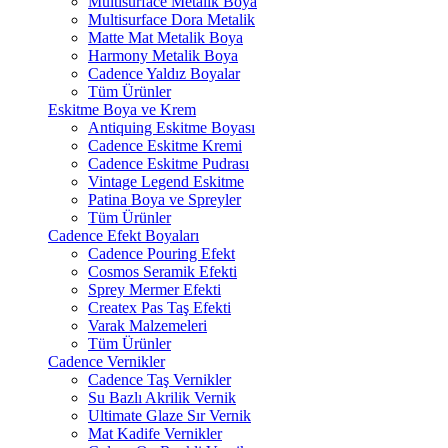
Multisurface Metalik Boya
Multisurface Dora Metalik
Matte Mat Metalik Boya
Harmony Metalik Boya
Cadence Yaldız Boyalar
Tüm Ürünler
Eskitme Boya ve Krem
Antiquing Eskitme Boyası
Cadence Eskitme Kremi
Cadence Eskitme Pudrası
Vintage Legend Eskitme
Patina Boya ve Spreyler
Tüm Ürünler
Cadence Efekt Boyaları
Cadence Pouring Efekt
Cosmos Seramik Efekti
Sprey Mermer Efekti
Createx Pas Taş Efekti
Varak Malzemeleri
Tüm Ürünler
Cadence Vernikler
Cadence Taş Vernikler
Su Bazlı Akrilik Vernik
Ultimate Glaze Sır Vernik
Mat Kadife Vernikler