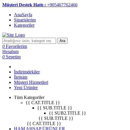
Müşteri Destek Hattı :
+905467762466
AnaSayfa
Siparişlerim
Kategoriler
Ara
0
Favorilerim
Hesabım
0
Sepetim
İndirimdekiler
İletişim
Müşteri Hizmetleri
Yeni Ürünler
Tüm Kategoriler
{{ CAT.TITLE }}
{{ SUB.TITLE }}
{{ SUB2.TITLE }}
{{ SUB.TITLE }}
{{ CAT.TITLE }}
HAM AHŞAP ÜRÜNLER