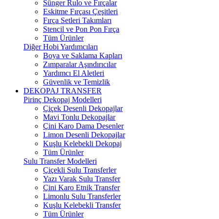
Sünger Rulo ve Fırçalar
Eskitme Fırçası Çeşitleri
Fırça Setleri Takımları
Stencil ve Pon Pon Fırça
Tüm Ürünler
Diğer Hobi Yardımcıları
Boya ve Saklama Kapları
Zımparalar Aşındırıcılar
Yardımcı El Aletleri
Güvenlik ve Temizlik
DEKOPAJ TRANSFER
Pirinç Dekopaj Modelleri
Çiçek Desenli Dekopajlar
Mavi Tonlu Dekopajlar
Çini Karo Dama Desenler
Limon Desenli Dekopajlar
Kuşlu Kelebekli Dekopaj
Tüm Ürünler
Sulu Transfer Modelleri
Çiçekli Sulu Transferler
Yazı Varak Sulu Transfer
Çini Karo Etnik Transfer
Limonlu Sulu Transferler
Kuşlu Kelebekli Transfer
Tüm Ürünler