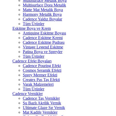
Multisurface Metalik Boya
Multisurface Dora Metalik
Matte Mat Metalik Boya
Harmony Metalik Boya
Cadence Yaldız Boyalar
Tüm Ürünler
Eskitme Boya ve Krem
Antiquing Eskitme Boyası
Cadence Eskitme Kremi
Cadence Eskitme Pudrası
Vintage Legend Eskitme
Patina Boya ve Spreyler
Tüm Ürünler
Cadence Efekt Boyaları
Cadence Pouring Efekt
Cosmos Seramik Efekti
Sprey Mermer Efekti
Createx Pas Taş Efekti
Varak Malzemeleri
Tüm Ürünler
Cadence Vernikler
Cadence Taş Vernikler
Su Bazlı Akrilik Vernik
Ultimate Glaze Sır Vernik
Mat Kadife Vernikler