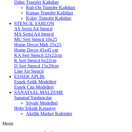
Diğer Transfer Kağıtları
Rub-On Transfer Kağıtları
Kumaş Transfer Kağıtları
Kolay Transfer Kağıtları
STENCIL ŞABLON
AS Serisi A4 Stencıl
MA Serisi A4 Stencıl
MU Seri Stencıl 10x25
Home Decor Midi 25x25
Home Decor 45x45 cm
KA Seri Stencıl 22x22cm
K Seri Stencıl 6x22cm
D Seri Stencıl 15x20cm
Line Art Stencil
ESNEK APLİK
Esnek Aplik Modelleri
Esnek Çıta Modelleri
SANATSAL MALZEME
Sanatsal Yardımcılar
Şövale Modelleri
Hobi Teknik Kırtasiye
Akrilik Marker Kalemler
Menü