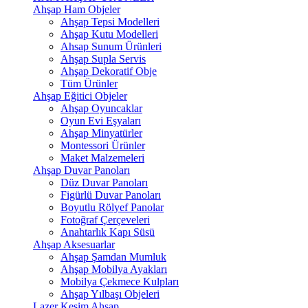
Ahşap Ham Objeler
Ahşap Tepsi Modelleri
Ahşap Kutu Modelleri
Ahsap Sunum Ürünleri
Ahşap Supla Servis
Ahşap Dekoratif Obje
Tüm Ürünler
Ahşap Eğitici Objeler
Ahşap Oyuncaklar
Oyun Evi Eşyaları
Ahşap Minyatürler
Montessori Ürünler
Maket Malzemeleri
Ahşap Duvar Panoları
Düz Duvar Panoları
Figürlü Duvar Panoları
Boyutlu Rölyef Panolar
Fotoğraf Çerçeveleri
Anahtarlık Kapı Süsü
Ahşap Aksesuarlar
Ahşap Şamdan Mumluk
Ahşap Mobilya Ayakları
Mobilya Çekmece Kulpları
Ahşap Yılbaşı Objeleri
Lazer Kesim Ahşap