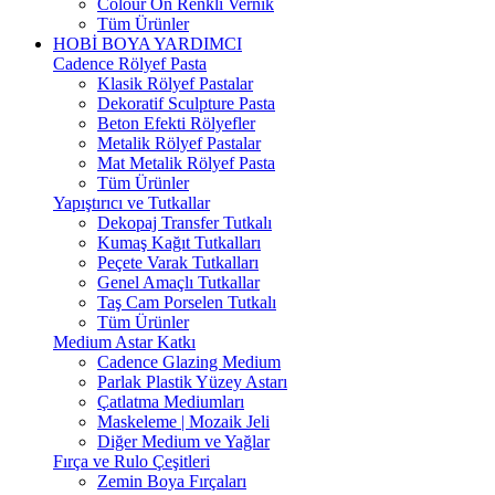
Colour On Renkli Vernik
Tüm Ürünler
HOBİ BOYA YARDIMCI
Cadence Rölyef Pasta
Klasik Rölyef Pastalar
Dekoratif Sculpture Pasta
Beton Efekti Rölyefler
Metalik Rölyef Pastalar
Mat Metalik Rölyef Pasta
Tüm Ürünler
Yapıştırıcı ve Tutkallar
Dekopaj Transfer Tutkalı
Kumaş Kağıt Tutkalları
Peçete Varak Tutkalları
Genel Amaçlı Tutkallar
Taş Cam Porselen Tutkalı
Tüm Ürünler
Medium Astar Katkı
Cadence Glazing Medium
Parlak Plastik Yüzey Astarı
Çatlatma Mediumları
Maskeleme | Mozaik Jeli
Diğer Medium ve Yağlar
Fırça ve Rulo Çeşitleri
Zemin Boya Fırçaları