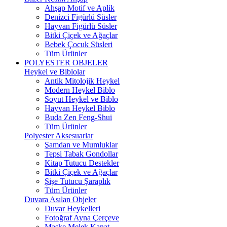
Ahşap Motif ve Aplik
Denizci Figürlü Süsler
Hayvan Figürlü Süsler
Bitki Çiçek ve Ağaçlar
Bebek Çocuk Süsleri
Tüm Ürünler
POLYESTER OBJELER
Heykel ve Biblolar
Antik Mitolojik Heykel
Modern Heykel Biblo
Soyut Heykel ve Biblo
Hayvan Heykel Biblo
Buda Zen Feng-Shui
Tüm Ürünler
Polyester Aksesuarlar
Şamdan ve Mumluklar
Tepsi Tabak Gondollar
Kitap Tutucu Destekler
Bitki Çiçek ve Ağaçlar
Şişe Tutucu Şaraplık
Tüm Ürünler
Duvara Asılan Objeler
Duvar Heykelleri
Fotoğraf Ayna Çerçeve
Maske Melek Kanat