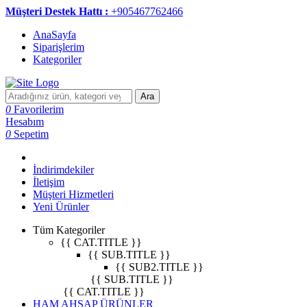
Müşteri Destek Hattı :
+905467762466
AnaSayfa
Siparişlerim
Kategoriler
Ara
0
Favorilerim
Hesabım
0
Sepetim
İndirimdekiler
İletişim
Müşteri Hizmetleri
Yeni Ürünler
Tüm Kategoriler
{{ CAT.TITLE }}
{{ SUB.TITLE }}
{{ SUB2.TITLE }}
{{ SUB.TITLE }}
{{ CAT.TITLE }}
HAM AHŞAP ÜRÜNLER