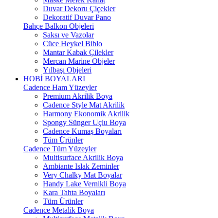
Duvar Dekoru Çiçekler
Dekoratif Duvar Pano
Bahçe Balkon Objeleri
Saksı ve Vazolar
Cüce Heykel Biblo
Mantar Kabak Çilekler
Mercan Marine Objeler
Yılbaşı Objeleri
HOBİ BOYALARI
Cadence Ham Yüzeyler
Premium Akrilik Boya
Cadence Style Mat Akrilik
Harmony Ekonomik Akrilik
Spongy Sünger Uçlu Boya
Cadence Kumaş Boyaları
Tüm Ürünler
Cadence Tüm Yüzeyler
Multisurface Akrilik Boya
Ambiante Islak Zeminler
Very Chalky Mat Boyalar
Handy Lake Vernikli Boya
Kara Tahta Boyaları
Tüm Ürünler
Cadence Metalik Boya