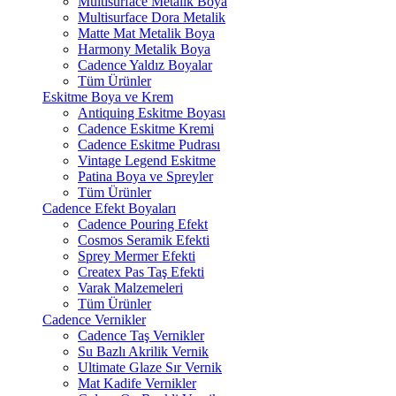
Multisurface Metalik Boya
Multisurface Dora Metalik
Matte Mat Metalik Boya
Harmony Metalik Boya
Cadence Yaldız Boyalar
Tüm Ürünler
Eskitme Boya ve Krem
Antiquing Eskitme Boyası
Cadence Eskitme Kremi
Cadence Eskitme Pudrası
Vintage Legend Eskitme
Patina Boya ve Spreyler
Tüm Ürünler
Cadence Efekt Boyaları
Cadence Pouring Efekt
Cosmos Seramik Efekti
Sprey Mermer Efekti
Createx Pas Taş Efekti
Varak Malzemeleri
Tüm Ürünler
Cadence Vernikler
Cadence Taş Vernikler
Su Bazlı Akrilik Vernik
Ultimate Glaze Sır Vernik
Mat Kadife Vernikler