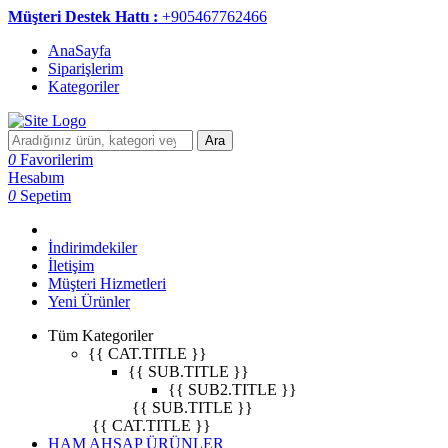
Müşteri Destek Hattı :
+905467762466
AnaSayfa
Siparişlerim
Kategoriler
Ara
0
Favorilerim
Hesabım
0
Sepetim
İndirimdekiler
İletişim
Müşteri Hizmetleri
Yeni Ürünler
Tüm Kategoriler
{{ CAT.TITLE }}
{{ SUB.TITLE }}
{{ SUB2.TITLE }}
{{ SUB.TITLE }}
{{ CAT.TITLE }}
HAM AHŞAP ÜRÜNLER