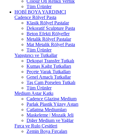
Colour On Renkli Vernik
Tüm Ürünler
HOBİ BOYA YARDIMCI
Cadence Rölyef Pasta
Klasik Rölyef Pastalar
Dekoratif Sculpture Pasta
Beton Efekti Rölyefler
Metalik Rölyef Pastalar
Mat Metalik Rölyef Pasta
Tüm Ürünler
Yapıştırıcı ve Tutkallar
Dekopaj Transfer Tutkalı
Kumaş Kağıt Tutkalları
Peçete Varak Tutkalları
Genel Amaçlı Tutkallar
Taş Cam Porselen Tutkalı
Tüm Ürünler
Medium Astar Katkı
Cadence Glazing Medium
Parlak Plastik Yüzey Astarı
Çatlatma Mediumları
Maskeleme | Mozaik Jeli
Diğer Medium ve Yağlar
Fırça ve Rulo Çeşitleri
Zemin Boya Fırçaları