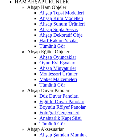
HAM AHŞAP ÜRÜNLER
Ahşap Ham Objeler
Ahşap Tepsi Modelleri
Ahşap Kutu Modelleri
Ahsap Sunum Ürünleri
Ahşap Supla Servis
Ahşap Dekoratif Obje
Harf Rakam Yazılar
Tümünü Gör
Ahşap Eğitici Objeler
Ahşap Oyuncaklar
Oyun Evi Eşyaları
Ahşap Minyatürler
Montessori Ürünler
Maket Malzemeleri
Tümünü Gör
Ahşap Duvar Panoları
Düz Duvar Panoları
Figürlü Duvar Panoları
Boyutlu Rölyef Panolar
Fotoğraf Çerçeveleri
Anahtarlık Kapı Süsü
Tümünü Gör
Ahşap Aksesuarlar
Ahşap Şamdan Mumluk