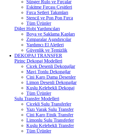
Sünger Rulo ve Fırçalar
Eskitme Fırçası Çeşitleri
Fırça Setleri Takımları
Stencil ve Pon Pon Fırça
Tüm Ürünler
Diğer Hobi Yardımcıları
Boya ve Saklama Kapları
Zımparalar Aşındırıcılar
Yardımcı El Aletleri
Güvenlik ve Temizlik
DEKOPAJ TRANSFER
Pirinç Dekopaj Modelleri
Çiçek Desenli Dekopajlar
Mavi Tonlu Dekopajlar
Çini Karo Dama Desenler
Limon Desenli Dekopajlar
Kuşlu Kelebekli Dekopaj
Tüm Ürünler
Sulu Transfer Modelleri
Çiçekli Sulu Transferler
Yazı Varak Sulu Transfer
Çini Karo Etnik Transfer
Limonlu Sulu Transferler
Kuşlu Kelebekli Transfer
Tüm Ürünler