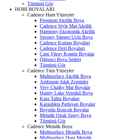
Tümünü Gör
HOBİ BOYALARI
Cadence Ham Yüzeyler
Premium Akrilik Boya
Cadence Style Mat Akrilik
Harmony Ekonomik Akrilik
Spongy Sünger Uçlu Boya
Cadence Kumaş Boyaları
Cadence Deri Boyaları
Cam Vitray Kontür Boyalar
Öğrenci Boya Setleri
Tümünü Gör
Cadence Tüm Yüzeyler
Multisurface Akrilik Boya
Ambiante Islak Zeminler
Very Chalky Mat Boyalar
Handy Lake Vernikli Boya
Kara Tahta Boyaları
Karanlıkta Parlayan Boyalar
Boyutlu Boncuk Boyalar
Metalik Opak Sprey Boya
Tümünü Gör
Cadence Metalik Boya
Multisurface Metalik Boya
Multisurface Dora Metalik