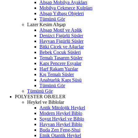
Ahşap Mobilya Ayakları
Mobilya Çekmece Kulpları
Ahşap Yılbaşı Objeleri
Tümünü Gör
Lazer Kesim Ahşap
Ahşap Motif ve Aplik
Denizci Figürlü Süsler
Hayvan Figürlü Süsler
Bitki Çiçek ve Ağaçlar
Bebek Çocuk Süsleri
Temalı Tasarım Süsler
Kapı Pencere Eşyalar
Harf Rakam Yazılar
Kış Temalı Süsler
Anahtarlık Kapı Süsü
Tümünü Gör
Tümünü Gör
POLYESTER OBJELER
Heykel ve Biblolar
Antik Mitolojik Heykel
Modern Heykel Biblo
Soyut Heykel ve Biblo
Hayvan Heykel Biblo
Buda Zen Feng-Shui
Etnik Otantik Heykel