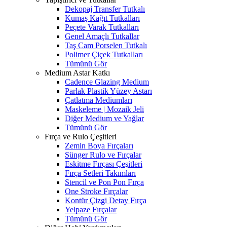
Dekopaj Transfer Tutkalı
Kumaş Kağıt Tutkalları
Peçete Varak Tutkalları
Genel Amaçlı Tutkallar
Taş Cam Porselen Tutkalı
Polimer Çiçek Tutkalları
Tümünü Gör
Medium Astar Katkı
Cadence Glazing Medium
Parlak Plastik Yüzey Astarı
Çatlatma Mediumları
Maskeleme | Mozaik Jeli
Diğer Medium ve Yağlar
Tümünü Gör
Fırça ve Rulo Çeşitleri
Zemin Boya Fırçaları
Sünger Rulo ve Fırçalar
Eskitme Fırçası Çeşitleri
Fırça Setleri Takımları
Stencil ve Pon Pon Fırça
One Stroke Fırçalar
Kontür Çizgi Detay Fırça
Yelpaze Fırçalar
Tümünü Gör