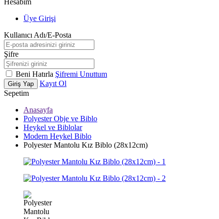
Hesabım
Üye Girişi
Kullanıcı Adı/E-Posta
Şifre
Beni Hatırla
Şifremi Unuttum
Kayıt Ol
Giriş Yap
Sepetim
Anasayfa
Polyester Obje ve Biblo
Heykel ve Biblolar
Modern Heykel Biblo
Polyester Mantolu Kız Biblo (28x12cm)