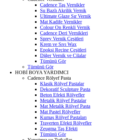
Cadence Taş Vernikler
Su Bazlı Akrilik Vernik
Ultimate Glaze Sır Vernik
Mat Kadife Vernikler
Colour On Renkli Vernik
Cadence Deri Vernikleri
Sprey Vernik Çeşitleri
Krem ve Sıvı Wax
Epoksi Reçine Çeşitleri
Diğer Vernik ve Cilalar
Tümünü Gör
Tümünü Gör
HOBİ BOYA YARDIMCI
Cadence Rölyef Pasta
Klasik Rölyef Pastalar
Dekoratif Sculpture Pasta
Beton Efekti Rölyefler
Metalik Rölyef Pastalar
Mat Metalik Rölyef Pasta
Mat Pastel Rölyefler
Kumaş Rölyef Pastaları
Traverten Efekti Rölyefler
Zeugma Taş Efekti
Tümünü Gör
Yapıştırıcı ve Tutkallar