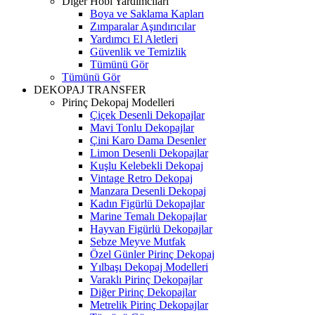
Diğer Hobi Yardımcıları
Boya ve Saklama Kapları
Zımparalar Aşındırıcılar
Yardımcı El Aletleri
Güvenlik ve Temizlik
Tümünü Gör
Tümünü Gör
DEKOPAJ TRANSFER
Pirinç Dekopaj Modelleri
Çiçek Desenli Dekopajlar
Mavi Tonlu Dekopajlar
Çini Karo Dama Desenler
Limon Desenli Dekopajlar
Kuşlu Kelebekli Dekopaj
Vintage Retro Dekopaj
Manzara Desenli Dekopaj
Kadın Figürlü Dekopajlar
Marine Temalı Dekopajlar
Hayvan Figürlü Dekopajlar
Sebze Meyve Mutfak
Özel Günler Pirinç Dekopaj
Yılbaşı Dekopaj Modelleri
Varaklı Pirinç Dekopajlar
Diğer Pirinç Dekopajlar
Metrelik Pirinç Dekopajlar