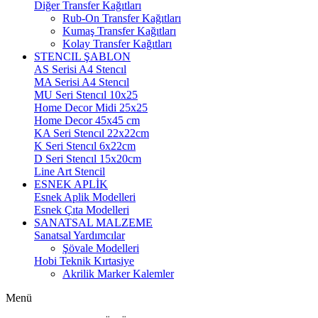
Diğer Transfer Kağıtları
Rub-On Transfer Kağıtları
Kumaş Transfer Kağıtları
Kolay Transfer Kağıtları
STENCIL ŞABLON
AS Serisi A4 Stencıl
MA Serisi A4 Stencıl
MU Seri Stencıl 10x25
Home Decor Midi 25x25
Home Decor 45x45 cm
KA Seri Stencıl 22x22cm
K Seri Stencıl 6x22cm
D Seri Stencıl 15x20cm
Line Art Stencil
ESNEK APLİK
Esnek Aplik Modelleri
Esnek Çıta Modelleri
SANATSAL MALZEME
Sanatsal Yardımcılar
Şövale Modelleri
Hobi Teknik Kırtasiye
Akrilik Marker Kalemler
Menü