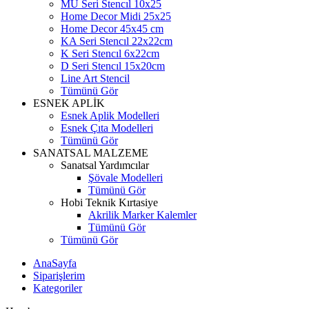
MU Seri Stencıl 10x25
Home Decor Midi 25x25
Home Decor 45x45 cm
KA Seri Stencıl 22x22cm
K Seri Stencıl 6x22cm
D Seri Stencıl 15x20cm
Line Art Stencil
Tümünü Gör
ESNEK APLİK
Esnek Aplik Modelleri
Esnek Çıta Modelleri
Tümünü Gör
SANATSAL MALZEME
Sanatsal Yardımcılar
Şövale Modelleri
Tümünü Gör
Hobi Teknik Kırtasiye
Akrilik Marker Kalemler
Tümünü Gör
Tümünü Gör
AnaSayfa
Siparişlerim
Kategoriler