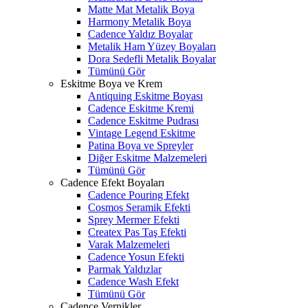
Matte Mat Metalik Boya
Harmony Metalik Boya
Cadence Yaldız Boyalar
Metalik Ham Yüzey Boyaları
Dora Sedefli Metalik Boyalar
Tümünü Gör
Eskitme Boya ve Krem
Antiquing Eskitme Boyası
Cadence Eskitme Kremi
Cadence Eskitme Pudrası
Vintage Legend Eskitme
Patina Boya ve Spreyler
Diğer Eskitme Malzemeleri
Tümünü Gör
Cadence Efekt Boyaları
Cadence Pouring Efekt
Cosmos Seramik Efekti
Sprey Mermer Efekti
Createx Pas Taş Efekti
Varak Malzemeleri
Cadence Yosun Efekti
Parmak Yaldızlar
Cadence Wash Efekt
Tümünü Gör
Cadence Vernikler