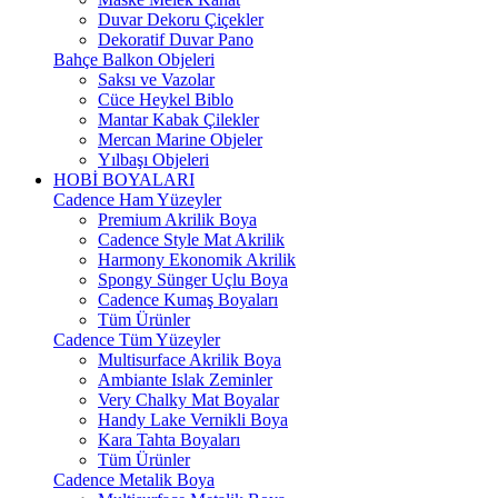
Duvar Dekoru Çiçekler
Dekoratif Duvar Pano
Bahçe Balkon Objeleri
Saksı ve Vazolar
Cüce Heykel Biblo
Mantar Kabak Çilekler
Mercan Marine Objeler
Yılbaşı Objeleri
HOBİ BOYALARI
Cadence Ham Yüzeyler
Premium Akrilik Boya
Cadence Style Mat Akrilik
Harmony Ekonomik Akrilik
Spongy Sünger Uçlu Boya
Cadence Kumaş Boyaları
Tüm Ürünler
Cadence Tüm Yüzeyler
Multisurface Akrilik Boya
Ambiante Islak Zeminler
Very Chalky Mat Boyalar
Handy Lake Vernikli Boya
Kara Tahta Boyaları
Tüm Ürünler
Cadence Metalik Boya