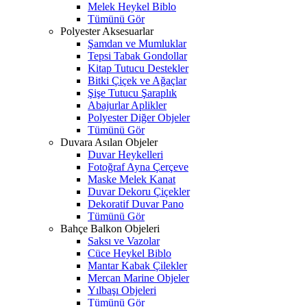
Melek Heykel Biblo
Tümünü Gör
Polyester Aksesuarlar
Şamdan ve Mumluklar
Tepsi Tabak Gondollar
Kitap Tutucu Destekler
Bitki Çiçek ve Ağaçlar
Şişe Tutucu Şaraplık
Abajurlar Aplikler
Polyester Diğer Objeler
Tümünü Gör
Duvara Asılan Objeler
Duvar Heykelleri
Fotoğraf Ayna Çerçeve
Maske Melek Kanat
Duvar Dekoru Çiçekler
Dekoratif Duvar Pano
Tümünü Gör
Bahçe Balkon Objeleri
Saksı ve Vazolar
Cüce Heykel Biblo
Mantar Kabak Çilekler
Mercan Marine Objeler
Yılbaşı Objeleri
Tümünü Gör