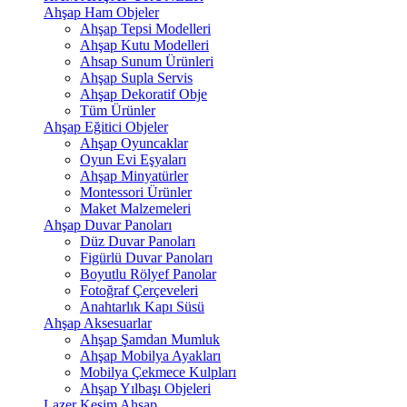
Ahşap Ham Objeler
Ahşap Tepsi Modelleri
Ahşap Kutu Modelleri
Ahsap Sunum Ürünleri
Ahşap Supla Servis
Ahşap Dekoratif Obje
Tüm Ürünler
Ahşap Eğitici Objeler
Ahşap Oyuncaklar
Oyun Evi Eşyaları
Ahşap Minyatürler
Montessori Ürünler
Maket Malzemeleri
Ahşap Duvar Panoları
Düz Duvar Panoları
Figürlü Duvar Panoları
Boyutlu Rölyef Panolar
Fotoğraf Çerçeveleri
Anahtarlık Kapı Süsü
Ahşap Aksesuarlar
Ahşap Şamdan Mumluk
Ahşap Mobilya Ayakları
Mobilya Çekmece Kulpları
Ahşap Yılbaşı Objeleri
Lazer Kesim Ahşap