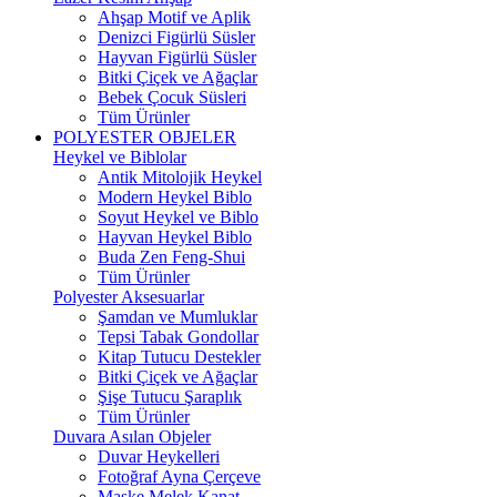
Ahşap Motif ve Aplik
Denizci Figürlü Süsler
Hayvan Figürlü Süsler
Bitki Çiçek ve Ağaçlar
Bebek Çocuk Süsleri
Tüm Ürünler
POLYESTER OBJELER
Heykel ve Biblolar
Antik Mitolojik Heykel
Modern Heykel Biblo
Soyut Heykel ve Biblo
Hayvan Heykel Biblo
Buda Zen Feng-Shui
Tüm Ürünler
Polyester Aksesuarlar
Şamdan ve Mumluklar
Tepsi Tabak Gondollar
Kitap Tutucu Destekler
Bitki Çiçek ve Ağaçlar
Şişe Tutucu Şaraplık
Tüm Ürünler
Duvara Asılan Objeler
Duvar Heykelleri
Fotoğraf Ayna Çerçeve
Maske Melek Kanat