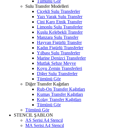
Tümünü Gör
Sulu Transfer Modelleri
Çiçekli Sulu Transferler
Yazı Varak Sulu Transfer
Çini Karo Etnik Transfer
Limonlu Sulu Transferler
Kuşlu Kelebekli Transfer
Manzara Sulu Transfer
Hayvan Figürlü Transfer
Kadın Figürlü Transferler
Yılbaşı Sulu Transferler
Marine Denizci Transferler
Mutfak Sebze Meyve
Koyu Zemin Transferleri
Diğer Sulu Transferler
Tümünü Gör
Diğer Transfer Kağıtları
Rub-On Transfer Kağıtları
Kumaş Transfer Kağıtları
Kolay Transfer Kağıtları
Tümünü Gör
Tümünü Gör
STENCIL ŞABLON
AS Serisi A4 Stencıl
MA Serisi A4 Stencıl