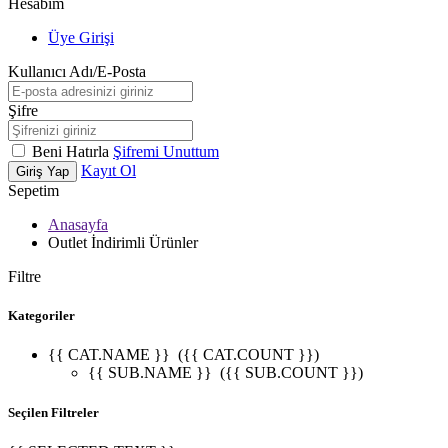
Hesabım
Üye Girişi
Kullanıcı Adı/E-Posta
Şifre
Beni Hatırla
Şifremi Unuttum
Kayıt Ol
Giriş Yap
Sepetim
Anasayfa
Outlet İndirimli Ürünler
Filtre
Kategoriler
{{ CAT.NAME }}
({{ CAT.COUNT }})
{{ SUB.NAME }}
({{ SUB.COUNT }})
Seçilen Filtreler