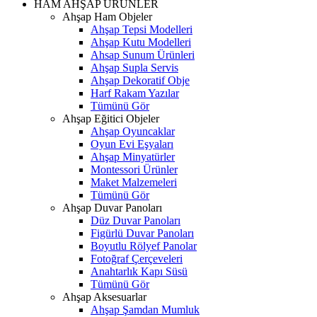
HAM AHŞAP ÜRÜNLER
Ahşap Ham Objeler
Ahşap Tepsi Modelleri
Ahşap Kutu Modelleri
Ahsap Sunum Ürünleri
Ahşap Supla Servis
Ahşap Dekoratif Obje
Harf Rakam Yazılar
Tümünü Gör
Ahşap Eğitici Objeler
Ahşap Oyuncaklar
Oyun Evi Eşyaları
Ahşap Minyatürler
Montessori Ürünler
Maket Malzemeleri
Tümünü Gör
Ahşap Duvar Panoları
Düz Duvar Panoları
Figürlü Duvar Panoları
Boyutlu Rölyef Panolar
Fotoğraf Çerçeveleri
Anahtarlık Kapı Süsü
Tümünü Gör
Ahşap Aksesuarlar
Ahşap Şamdan Mumluk