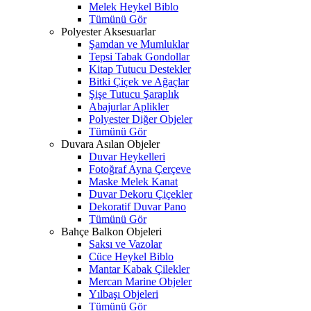
Melek Heykel Biblo
Tümünü Gör
Polyester Aksesuarlar
Şamdan ve Mumluklar
Tepsi Tabak Gondollar
Kitap Tutucu Destekler
Bitki Çiçek ve Ağaçlar
Şişe Tutucu Şaraplık
Abajurlar Aplikler
Polyester Diğer Objeler
Tümünü Gör
Duvara Asılan Objeler
Duvar Heykelleri
Fotoğraf Ayna Çerçeve
Maske Melek Kanat
Duvar Dekoru Çiçekler
Dekoratif Duvar Pano
Tümünü Gör
Bahçe Balkon Objeleri
Saksı ve Vazolar
Cüce Heykel Biblo
Mantar Kabak Çilekler
Mercan Marine Objeler
Yılbaşı Objeleri
Tümünü Gör