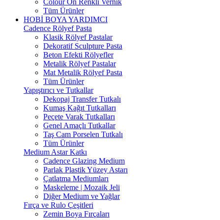
Colour On Renkli Vernik
Tüm Ürünler
HOBİ BOYA YARDIMCI
Cadence Rölyef Pasta
Klasik Rölyef Pastalar
Dekoratif Sculpture Pasta
Beton Efekti Rölyefler
Metalik Rölyef Pastalar
Mat Metalik Rölyef Pasta
Tüm Ürünler
Yapıştırıcı ve Tutkallar
Dekopaj Transfer Tutkalı
Kumaş Kağıt Tutkalları
Peçete Varak Tutkalları
Genel Amaçlı Tutkallar
Taş Cam Porselen Tutkalı
Tüm Ürünler
Medium Astar Katkı
Cadence Glazing Medium
Parlak Plastik Yüzey Astarı
Çatlatma Mediumları
Maskeleme | Mozaik Jeli
Diğer Medium ve Yağlar
Fırça ve Rulo Çeşitleri
Zemin Boya Fırçaları