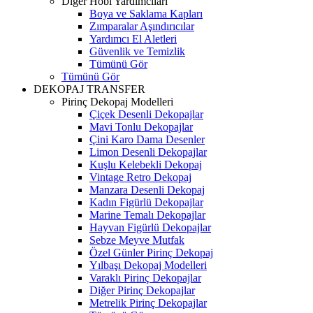
Diğer Hobi Yardımcıları
Boya ve Saklama Kapları
Zımparalar Aşındırıcılar
Yardımcı El Aletleri
Güvenlik ve Temizlik
Tümünü Gör
Tümünü Gör
DEKOPAJ TRANSFER
Pirinç Dekopaj Modelleri
Çiçek Desenli Dekopajlar
Mavi Tonlu Dekopajlar
Çini Karo Dama Desenler
Limon Desenli Dekopajlar
Kuşlu Kelebekli Dekopaj
Vintage Retro Dekopaj
Manzara Desenli Dekopaj
Kadın Figürlü Dekopajlar
Marine Temalı Dekopajlar
Hayvan Figürlü Dekopajlar
Sebze Meyve Mutfak
Özel Günler Pirinç Dekopaj
Yılbaşı Dekopaj Modelleri
Varaklı Pirinç Dekopajlar
Diğer Pirinç Dekopajlar
Metrelik Pirinç Dekopajlar