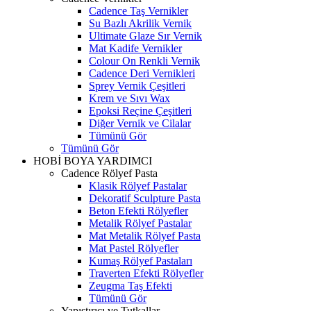
Cadence Taş Vernikler
Su Bazlı Akrilik Vernik
Ultimate Glaze Sır Vernik
Mat Kadife Vernikler
Colour On Renkli Vernik
Cadence Deri Vernikleri
Sprey Vernik Çeşitleri
Krem ve Sıvı Wax
Epoksi Reçine Çeşitleri
Diğer Vernik ve Cilalar
Tümünü Gör
Tümünü Gör
HOBİ BOYA YARDIMCI
Cadence Rölyef Pasta
Klasik Rölyef Pastalar
Dekoratif Sculpture Pasta
Beton Efekti Rölyefler
Metalik Rölyef Pastalar
Mat Metalik Rölyef Pasta
Mat Pastel Rölyefler
Kumaş Rölyef Pastaları
Traverten Efekti Rölyefler
Zeugma Taş Efekti
Tümünü Gör
Yapıştırıcı ve Tutkallar