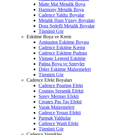
Matte Mat Metalik Boya
Harmony Metalik Boya
Cadence Yaldız Boyalar
Metalik Ham Yüzey Boyaları
Dora Sedefli Metalik Boyalar
Tümünü Gör
Eskitme Boya ve Krem
Antiquing Eskitme Boyası
Cadence Eskitme Kremi
Cadence Eskitme Pudrası
Vintage Legend Eskitme
Patina Boya ve Spreyler
Diğer Eskitme Malzemeleri
Tümünü Gör
Cadence Efekt Boyaları
Cadence Pouring Efekt
Cosmos Seramik Efekti
Sprey Mermer Efekti
Createx Pas Taş Efekti
Varak Malzemeleri
Cadence Yosun Efekti
Parmak Yaldızlar
Cadence Wash Efekt
Tümünü Gör
Cadence Vernikler