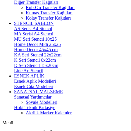
Diğer Transfer Kağıtları
Rub-On Transfer Kağıtları
Kumaş Transfer Kağıtları
Kolay Transfer Kağıtları
STENCIL ŞABLON
AS Serisi A4 Stencıl
MA Serisi A4 Stencıl
MU Seri Stencıl 10x25
Home Decor Midi 25x25
Home Decor 45x45 cm
KA Seri Stencıl 22x22cm
K Seri Stencıl 6x22cm
D Seri Stencıl 15x20cm
Line Art Stencil
ESNEK APLİK
Esnek Aplik Modelleri
Esnek Çıta Modelleri
SANATSAL MALZEME
Sanatsal Yardımcılar
Şövale Modelleri
Hobi Teknik Kırtasiye
Akrilik Marker Kalemler
Menü