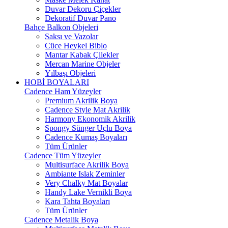
Duvar Dekoru Çiçekler
Dekoratif Duvar Pano
Bahçe Balkon Objeleri
Saksı ve Vazolar
Cüce Heykel Biblo
Mantar Kabak Çilekler
Mercan Marine Objeler
Yılbaşı Objeleri
HOBİ BOYALARI
Cadence Ham Yüzeyler
Premium Akrilik Boya
Cadence Style Mat Akrilik
Harmony Ekonomik Akrilik
Spongy Sünger Uçlu Boya
Cadence Kumaş Boyaları
Tüm Ürünler
Cadence Tüm Yüzeyler
Multisurface Akrilik Boya
Ambiante Islak Zeminler
Very Chalky Mat Boyalar
Handy Lake Vernikli Boya
Kara Tahta Boyaları
Tüm Ürünler
Cadence Metalik Boya