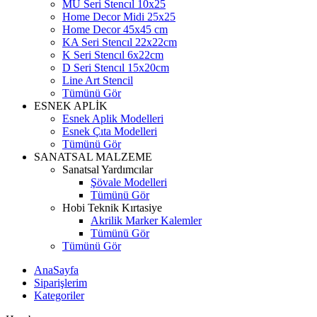
MU Seri Stencıl 10x25
Home Decor Midi 25x25
Home Decor 45x45 cm
KA Seri Stencıl 22x22cm
K Seri Stencıl 6x22cm
D Seri Stencıl 15x20cm
Line Art Stencil
Tümünü Gör
ESNEK APLİK
Esnek Aplik Modelleri
Esnek Çıta Modelleri
Tümünü Gör
SANATSAL MALZEME
Sanatsal Yardımcılar
Şövale Modelleri
Tümünü Gör
Hobi Teknik Kırtasiye
Akrilik Marker Kalemler
Tümünü Gör
Tümünü Gör
AnaSayfa
Siparişlerim
Kategoriler