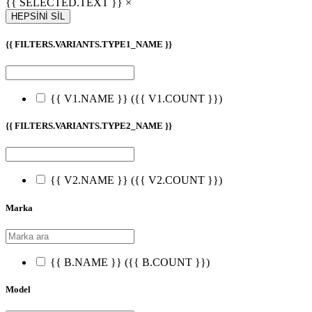
{{ SELECTED.TEXT }} ×
HEPSİNİ SİL
{{ FILTERS.VARIANTS.TYPE1_NAME }}
{{ V1.NAME }}
({{ V1.COUNT }})
{{ FILTERS.VARIANTS.TYPE2_NAME }}
{{ V2.NAME }}
({{ V2.COUNT }})
Marka
{{ B.NAME }}
({{ B.COUNT }})
Model