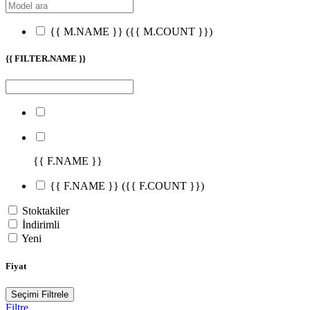
{{ M.NAME }}
({{ M.COUNT }})
{{ FILTER.NAME }}
{{ F.NAME }}
{{ F.NAME }}
({{ F.COUNT }})
Stoktakiler
İndirimli
Yeni
Fiyat
Seçimi Filtrele
Filtre