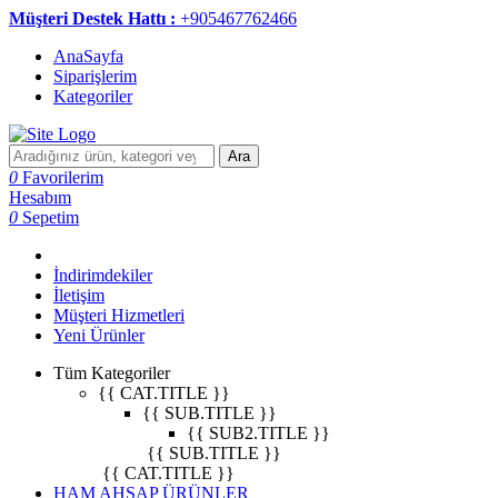
Müşteri Destek Hattı :
+905467762466
AnaSayfa
Siparişlerim
Kategoriler
Ara
0
Favorilerim
Hesabım
0
Sepetim
İndirimdekiler
İletişim
Müşteri Hizmetleri
Yeni Ürünler
Tüm Kategoriler
{{ CAT.TITLE }}
{{ SUB.TITLE }}
{{ SUB2.TITLE }}
{{ SUB.TITLE }}
{{ CAT.TITLE }}
HAM AHŞAP ÜRÜNLER