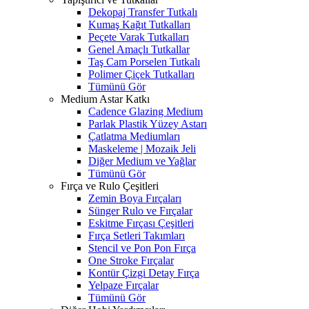
Dekopaj Transfer Tutkalı
Kumaş Kağıt Tutkalları
Peçete Varak Tutkalları
Genel Amaçlı Tutkallar
Taş Cam Porselen Tutkalı
Polimer Çiçek Tutkalları
Tümünü Gör
Medium Astar Katkı
Cadence Glazing Medium
Parlak Plastik Yüzey Astarı
Çatlatma Mediumları
Maskeleme | Mozaik Jeli
Diğer Medium ve Yağlar
Tümünü Gör
Fırça ve Rulo Çeşitleri
Zemin Boya Fırçaları
Sünger Rulo ve Fırçalar
Eskitme Fırçası Çeşitleri
Fırça Setleri Takımları
Stencil ve Pon Pon Fırça
One Stroke Fırçalar
Kontür Çizgi Detay Fırça
Yelpaze Fırçalar
Tümünü Gör