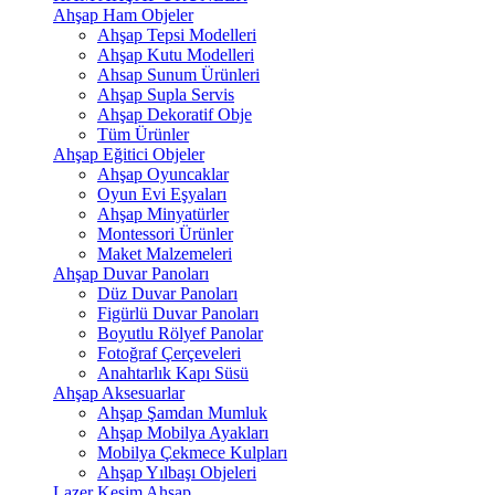
Ahşap Ham Objeler
Ahşap Tepsi Modelleri
Ahşap Kutu Modelleri
Ahsap Sunum Ürünleri
Ahşap Supla Servis
Ahşap Dekoratif Obje
Tüm Ürünler
Ahşap Eğitici Objeler
Ahşap Oyuncaklar
Oyun Evi Eşyaları
Ahşap Minyatürler
Montessori Ürünler
Maket Malzemeleri
Ahşap Duvar Panoları
Düz Duvar Panoları
Figürlü Duvar Panoları
Boyutlu Rölyef Panolar
Fotoğraf Çerçeveleri
Anahtarlık Kapı Süsü
Ahşap Aksesuarlar
Ahşap Şamdan Mumluk
Ahşap Mobilya Ayakları
Mobilya Çekmece Kulpları
Ahşap Yılbaşı Objeleri
Lazer Kesim Ahşap