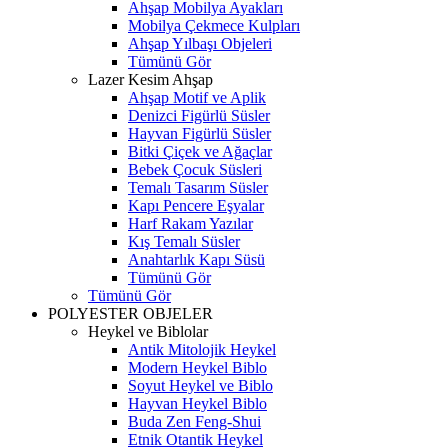
Ahşap Mobilya Ayakları
Mobilya Çekmece Kulpları
Ahşap Yılbaşı Objeleri
Tümünü Gör
Lazer Kesim Ahşap
Ahşap Motif ve Aplik
Denizci Figürlü Süsler
Hayvan Figürlü Süsler
Bitki Çiçek ve Ağaçlar
Bebek Çocuk Süsleri
Temalı Tasarım Süsler
Kapı Pencere Eşyalar
Harf Rakam Yazılar
Kış Temalı Süsler
Anahtarlık Kapı Süsü
Tümünü Gör
Tümünü Gör
POLYESTER OBJELER
Heykel ve Biblolar
Antik Mitolojik Heykel
Modern Heykel Biblo
Soyut Heykel ve Biblo
Hayvan Heykel Biblo
Buda Zen Feng-Shui
Etnik Otantik Heykel