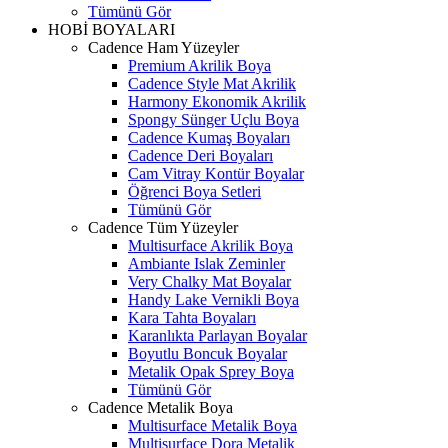
Tümünü Gör
HOBİ BOYALARI
Cadence Ham Yüzeyler
Premium Akrilik Boya
Cadence Style Mat Akrilik
Harmony Ekonomik Akrilik
Spongy Sünger Uçlu Boya
Cadence Kumaş Boyaları
Cadence Deri Boyaları
Cam Vitray Kontür Boyalar
Öğrenci Boya Setleri
Tümünü Gör
Cadence Tüm Yüzeyler
Multisurface Akrilik Boya
Ambiante Islak Zeminler
Very Chalky Mat Boyalar
Handy Lake Vernikli Boya
Kara Tahta Boyaları
Karanlıkta Parlayan Boyalar
Boyutlu Boncuk Boyalar
Metalik Opak Sprey Boya
Tümünü Gör
Cadence Metalik Boya
Multisurface Metalik Boya
Multisurface Dora Metalik