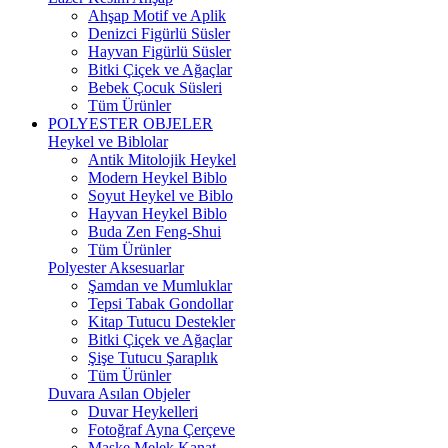
Ahşap Motif ve Aplik
Denizci Figürlü Süsler
Hayvan Figürlü Süsler
Bitki Çiçek ve Ağaçlar
Bebek Çocuk Süsleri
Tüm Ürünler
POLYESTER OBJELER
Heykel ve Biblolar
Antik Mitolojik Heykel
Modern Heykel Biblo
Soyut Heykel ve Biblo
Hayvan Heykel Biblo
Buda Zen Feng-Shui
Tüm Ürünler
Polyester Aksesuarlar
Şamdan ve Mumluklar
Tepsi Tabak Gondollar
Kitap Tutucu Destekler
Bitki Çiçek ve Ağaçlar
Şişe Tutucu Şaraplık
Tüm Ürünler
Duvara Asılan Objeler
Duvar Heykelleri
Fotoğraf Ayna Çerçeve
Maske Melek Kanat