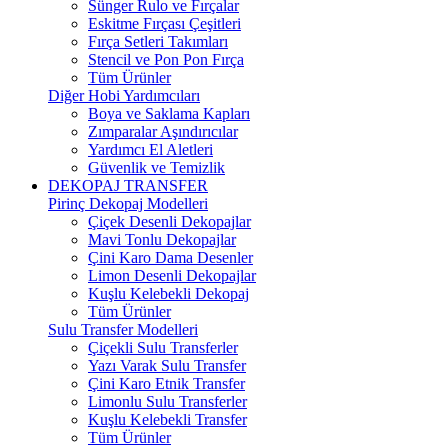
Sünger Rulo ve Fırçalar
Eskitme Fırçası Çeşitleri
Fırça Setleri Takımları
Stencil ve Pon Pon Fırça
Tüm Ürünler
Diğer Hobi Yardımcıları
Boya ve Saklama Kapları
Zımparalar Aşındırıcılar
Yardımcı El Aletleri
Güvenlik ve Temizlik
DEKOPAJ TRANSFER
Pirinç Dekopaj Modelleri
Çiçek Desenli Dekopajlar
Mavi Tonlu Dekopajlar
Çini Karo Dama Desenler
Limon Desenli Dekopajlar
Kuşlu Kelebekli Dekopaj
Tüm Ürünler
Sulu Transfer Modelleri
Çiçekli Sulu Transferler
Yazı Varak Sulu Transfer
Çini Karo Etnik Transfer
Limonlu Sulu Transferler
Kuşlu Kelebekli Transfer
Tüm Ürünler