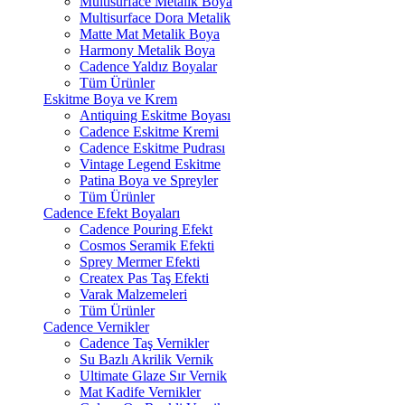
Multisurface Metalik Boya
Multisurface Dora Metalik
Matte Mat Metalik Boya
Harmony Metalik Boya
Cadence Yaldız Boyalar
Tüm Ürünler
Eskitme Boya ve Krem
Antiquing Eskitme Boyası
Cadence Eskitme Kremi
Cadence Eskitme Pudrası
Vintage Legend Eskitme
Patina Boya ve Spreyler
Tüm Ürünler
Cadence Efekt Boyaları
Cadence Pouring Efekt
Cosmos Seramik Efekti
Sprey Mermer Efekti
Createx Pas Taş Efekti
Varak Malzemeleri
Tüm Ürünler
Cadence Vernikler
Cadence Taş Vernikler
Su Bazlı Akrilik Vernik
Ultimate Glaze Sır Vernik
Mat Kadife Vernikler