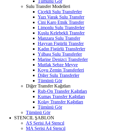
Tümünü Gör
Sulu Transfer Modelleri
Çiçekli Sulu Transferler
Yazı Varak Sulu Transfer
Çini Karo Etnik Transfer
Limonlu Sulu Transferler
Kuşlu Kelebekli Transfer
Manzara Sulu Transfer
Hayvan Figürlü Transfer
Kadın Figürlü Transferler
Yılbaşı Sulu Transferler
Marine Denizci Transferler
Mutfak Sebze Meyve
Koyu Zemin Transferleri
Diğer Sulu Transferler
Tümünü Gör
Diğer Transfer Kağıtları
Rub-On Transfer Kağıtları
Kumaş Transfer Kağıtları
Kolay Transfer Kağıtları
Tümünü Gör
Tümünü Gör
STENCIL ŞABLON
AS Serisi A4 Stencıl
MA Serisi A4 Stencıl