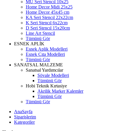
MU Seri Stencıl 10x25
Home Decor Midi 25x25
Home Decor 45x45 cm
KA Seri Stencıl 22x22cm
K Seri Stencıl 6x22cm
D Seri Stencıl 15x20cm
Line Art Stencil
Tümünü Gör
ESNEK APLİK
Esnek Aplik Modelleri
Esnek Çıta Modelleri
Tümünü Gör
SANATSAL MALZEME
Sanatsal Yardımcılar
Şövale Modelleri
Tümünü Gör
Hobi Teknik Kırtasiye
Akrilik Marker Kalemler
Tümünü Gör
Tümünü Gör
AnaSayfa
Siparişlerim
Kategoriler