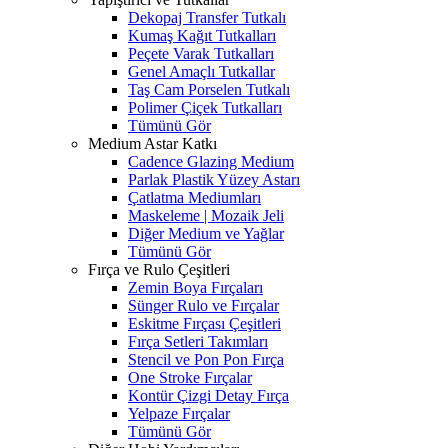
Dekopaj Transfer Tutkalı
Kumaş Kağıt Tutkalları
Peçete Varak Tutkalları
Genel Amaçlı Tutkallar
Taş Cam Porselen Tutkalı
Polimer Çiçek Tutkalları
Tümünü Gör
Medium Astar Katkı
Cadence Glazing Medium
Parlak Plastik Yüzey Astarı
Çatlatma Mediumları
Maskeleme | Mozaik Jeli
Diğer Medium ve Yağlar
Tümünü Gör
Fırça ve Rulo Çeşitleri
Zemin Boya Fırçaları
Sünger Rulo ve Fırçalar
Eskitme Fırçası Çeşitleri
Fırça Setleri Takımları
Stencil ve Pon Pon Fırça
One Stroke Fırçalar
Kontür Çizgi Detay Fırça
Yelpaze Fırçalar
Tümünü Gör