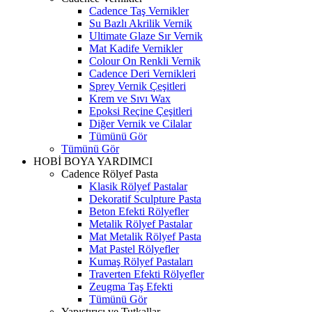
Cadence Taş Vernikler
Su Bazlı Akrilik Vernik
Ultimate Glaze Sır Vernik
Mat Kadife Vernikler
Colour On Renkli Vernik
Cadence Deri Vernikleri
Sprey Vernik Çeşitleri
Krem ve Sıvı Wax
Epoksi Reçine Çeşitleri
Diğer Vernik ve Cilalar
Tümünü Gör
Tümünü Gör
HOBİ BOYA YARDIMCI
Cadence Rölyef Pasta
Klasik Rölyef Pastalar
Dekoratif Sculpture Pasta
Beton Efekti Rölyefler
Metalik Rölyef Pastalar
Mat Metalik Rölyef Pasta
Mat Pastel Rölyefler
Kumaş Rölyef Pastaları
Traverten Efekti Rölyefler
Zeugma Taş Efekti
Tümünü Gör
Yapıştırıcı ve Tutkallar