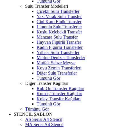
Tümünü Gör
Sulu Transfer Modelleri
Çiçekli Sulu Transferler
Yazı Varak Sulu Transfer
Çini Karo Etnik Transfer
Limonlu Sulu Transferler
Kuşlu Kelebekli Transfer
Manzara Sulu Transfer
Hayvan Figürlü Transfer
Kadın Figürlü Transferler
Yılbaşı Sulu Transferler
Marine Denizci Transferler
Mutfak Sebze Meyve
Koyu Zemin Transferleri
Diğer Sulu Transferler
Tümünü Gör
Diğer Transfer Kağıtları
Rub-On Transfer Kağıtları
Kumaş Transfer Kağıtları
Kolay Transfer Kağıtları
Tümünü Gör
Tümünü Gör
STENCIL ŞABLON
AS Serisi A4 Stencıl
MA Serisi A4 Stencıl