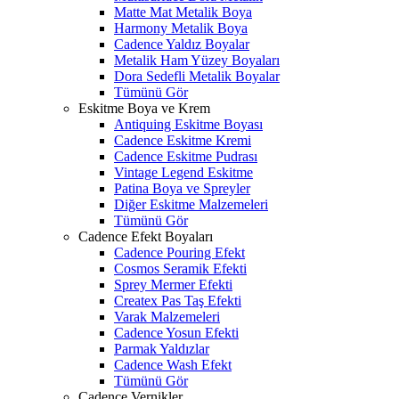
Matte Mat Metalik Boya
Harmony Metalik Boya
Cadence Yaldız Boyalar
Metalik Ham Yüzey Boyaları
Dora Sedefli Metalik Boyalar
Tümünü Gör
Eskitme Boya ve Krem
Antiquing Eskitme Boyası
Cadence Eskitme Kremi
Cadence Eskitme Pudrası
Vintage Legend Eskitme
Patina Boya ve Spreyler
Diğer Eskitme Malzemeleri
Tümünü Gör
Cadence Efekt Boyaları
Cadence Pouring Efekt
Cosmos Seramik Efekti
Sprey Mermer Efekti
Createx Pas Taş Efekti
Varak Malzemeleri
Cadence Yosun Efekti
Parmak Yaldızlar
Cadence Wash Efekt
Tümünü Gör
Cadence Vernikler