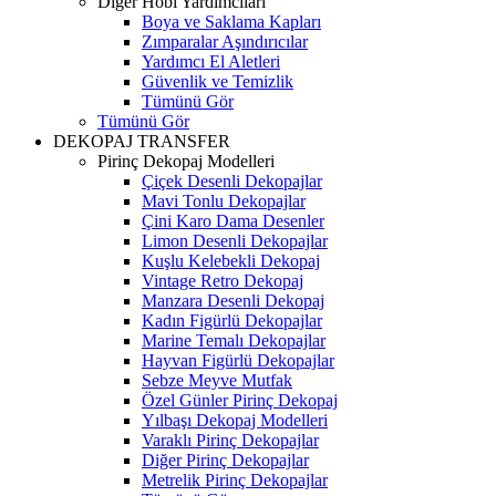
Diğer Hobi Yardımcıları
Boya ve Saklama Kapları
Zımparalar Aşındırıcılar
Yardımcı El Aletleri
Güvenlik ve Temizlik
Tümünü Gör
Tümünü Gör
DEKOPAJ TRANSFER
Pirinç Dekopaj Modelleri
Çiçek Desenli Dekopajlar
Mavi Tonlu Dekopajlar
Çini Karo Dama Desenler
Limon Desenli Dekopajlar
Kuşlu Kelebekli Dekopaj
Vintage Retro Dekopaj
Manzara Desenli Dekopaj
Kadın Figürlü Dekopajlar
Marine Temalı Dekopajlar
Hayvan Figürlü Dekopajlar
Sebze Meyve Mutfak
Özel Günler Pirinç Dekopaj
Yılbaşı Dekopaj Modelleri
Varaklı Pirinç Dekopajlar
Diğer Pirinç Dekopajlar
Metrelik Pirinç Dekopajlar