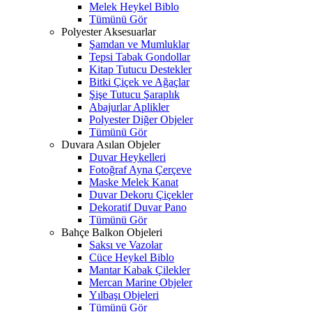
Melek Heykel Biblo
Tümünü Gör
Polyester Aksesuarlar
Şamdan ve Mumluklar
Tepsi Tabak Gondollar
Kitap Tutucu Destekler
Bitki Çiçek ve Ağaçlar
Şişe Tutucu Şaraplık
Abajurlar Aplikler
Polyester Diğer Objeler
Tümünü Gör
Duvara Asılan Objeler
Duvar Heykelleri
Fotoğraf Ayna Çerçeve
Maske Melek Kanat
Duvar Dekoru Çiçekler
Dekoratif Duvar Pano
Tümünü Gör
Bahçe Balkon Objeleri
Saksı ve Vazolar
Cüce Heykel Biblo
Mantar Kabak Çilekler
Mercan Marine Objeler
Yılbaşı Objeleri
Tümünü Gör