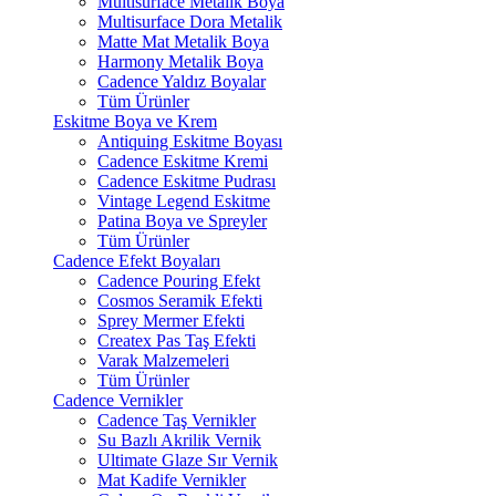
Multisurface Metalik Boya
Multisurface Dora Metalik
Matte Mat Metalik Boya
Harmony Metalik Boya
Cadence Yaldız Boyalar
Tüm Ürünler
Eskitme Boya ve Krem
Antiquing Eskitme Boyası
Cadence Eskitme Kremi
Cadence Eskitme Pudrası
Vintage Legend Eskitme
Patina Boya ve Spreyler
Tüm Ürünler
Cadence Efekt Boyaları
Cadence Pouring Efekt
Cosmos Seramik Efekti
Sprey Mermer Efekti
Createx Pas Taş Efekti
Varak Malzemeleri
Tüm Ürünler
Cadence Vernikler
Cadence Taş Vernikler
Su Bazlı Akrilik Vernik
Ultimate Glaze Sır Vernik
Mat Kadife Vernikler