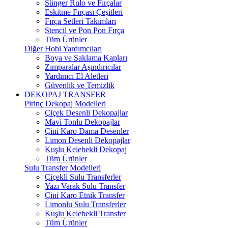
Sünger Rulo ve Fırçalar
Eskitme Fırçası Çeşitleri
Fırça Setleri Takımları
Stencil ve Pon Pon Fırça
Tüm Ürünler
Diğer Hobi Yardımcıları
Boya ve Saklama Kapları
Zımparalar Aşındırıcılar
Yardımcı El Aletleri
Güvenlik ve Temizlik
DEKOPAJ TRANSFER
Pirinç Dekopaj Modelleri
Çiçek Desenli Dekopajlar
Mavi Tonlu Dekopajlar
Çini Karo Dama Desenler
Limon Desenli Dekopajlar
Kuşlu Kelebekli Dekopaj
Tüm Ürünler
Sulu Transfer Modelleri
Çiçekli Sulu Transferler
Yazı Varak Sulu Transfer
Çini Karo Etnik Transfer
Limonlu Sulu Transferler
Kuşlu Kelebekli Transfer
Tüm Ürünler