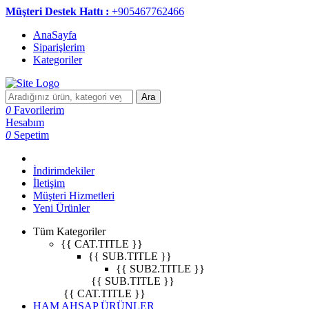
Müşteri Destek Hattı :
+905467762466
AnaSayfa
Siparişlerim
Kategoriler
Ara
0
Favorilerim
Hesabım
0
Sepetim
İndirimdekiler
İletişim
Müşteri Hizmetleri
Yeni Ürünler
Tüm Kategoriler
{{ CAT.TITLE }}
{{ SUB.TITLE }}
{{ SUB2.TITLE }}
{{ SUB.TITLE }}
{{ CAT.TITLE }}
HAM AHŞAP ÜRÜNLER