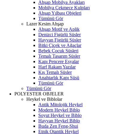
Ahşap Mobilya Ayakları
Mobilya Çekmece Kulpları
Ahşap Yılbaşı Objeleri
Tümünü Gör
Lazer Kesim Ahşap
Ahşap Motif ve Aplik
Denizci Figürlü Süsler
Hayvan Figürlü Süsler
Bitki Çiçek ve Ağaçlar
Bebek Çocuk Süsleri
Temalı Tasarım Süsler
Kapı Pencere Eşyalar
Harf Rakam Yazılar
Kış Temalı Süsler
Anahtarlık Kapı Süsü
Tümünü Gör
Tümünü Gör
POLYESTER OBJELER
Heykel ve Biblolar
Antik Mitolojik Heykel
Modern Heykel Biblo
Soyut Heykel ve Biblo
Hayvan Heykel Biblo
Buda Zen Feng-Shui
Etnik Otantik Heykel