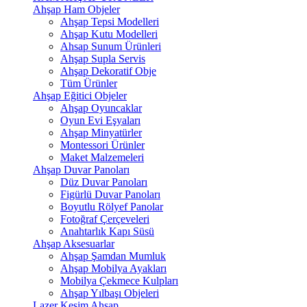
Ahşap Ham Objeler
Ahşap Tepsi Modelleri
Ahşap Kutu Modelleri
Ahsap Sunum Ürünleri
Ahşap Supla Servis
Ahşap Dekoratif Obje
Tüm Ürünler
Ahşap Eğitici Objeler
Ahşap Oyuncaklar
Oyun Evi Eşyaları
Ahşap Minyatürler
Montessori Ürünler
Maket Malzemeleri
Ahşap Duvar Panoları
Düz Duvar Panoları
Figürlü Duvar Panoları
Boyutlu Rölyef Panolar
Fotoğraf Çerçeveleri
Anahtarlık Kapı Süsü
Ahşap Aksesuarlar
Ahşap Şamdan Mumluk
Ahşap Mobilya Ayakları
Mobilya Çekmece Kulpları
Ahşap Yılbaşı Objeleri
Lazer Kesim Ahşap