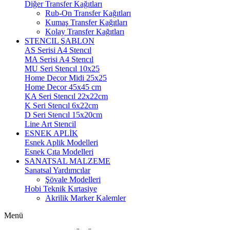
Diğer Transfer Kağıtları
Rub-On Transfer Kağıtları
Kumaş Transfer Kağıtları
Kolay Transfer Kağıtları
STENCIL ŞABLON
AS Serisi A4 Stencıl
MA Serisi A4 Stencıl
MU Seri Stencıl 10x25
Home Decor Midi 25x25
Home Decor 45x45 cm
KA Seri Stencıl 22x22cm
K Seri Stencıl 6x22cm
D Seri Stencıl 15x20cm
Line Art Stencil
ESNEK APLİK
Esnek Aplik Modelleri
Esnek Çıta Modelleri
SANATSAL MALZEME
Sanatsal Yardımcılar
Şövale Modelleri
Hobi Teknik Kırtasiye
Akrilik Marker Kalemler
Menü