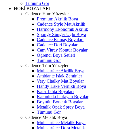
Tümünü Gör
HOBİ BOYALARI
Cadence Ham Yüzeyler
Premium Akrilik Boya
Cadence Style Mat Akrilik
Harmony Ekonomik Akrilik
Spongy Sünger Uçlu Boya
Cadence Kumaş Boyaları
Cadence Deri Boyaları
Cam Vitray Kontür Boyalar
Öğrenci Boya Setleri
Tümünü Gör
Cadence Tüm Yüzeyler
Multisurface Akrilik Boya
Ambiante Islak Zeminler
Very Chalky Mat Boyalar
Handy Lake Vernikli Boya
Kara Tahta Boyaları
Karanlıkta Parlayan Boyalar
Boyutlu Boncuk Boyalar
Metalik Opak Sprey Boya
Tümünü Gör
Cadence Metalik Boya
Multisurface Metalik Boya
Multisurface Dora Metalik