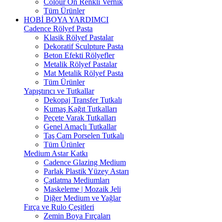
Colour On Renkli Vernik
Tüm Ürünler
HOBİ BOYA YARDIMCI
Cadence Rölyef Pasta
Klasik Rölyef Pastalar
Dekoratif Sculpture Pasta
Beton Efekti Rölyefler
Metalik Rölyef Pastalar
Mat Metalik Rölyef Pasta
Tüm Ürünler
Yapıştırıcı ve Tutkallar
Dekopaj Transfer Tutkalı
Kumaş Kağıt Tutkalları
Peçete Varak Tutkalları
Genel Amaçlı Tutkallar
Taş Cam Porselen Tutkalı
Tüm Ürünler
Medium Astar Katkı
Cadence Glazing Medium
Parlak Plastik Yüzey Astarı
Çatlatma Mediumları
Maskeleme | Mozaik Jeli
Diğer Medium ve Yağlar
Fırça ve Rulo Çeşitleri
Zemin Boya Fırçaları