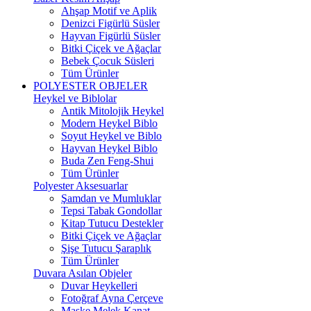
Ahşap Motif ve Aplik
Denizci Figürlü Süsler
Hayvan Figürlü Süsler
Bitki Çiçek ve Ağaçlar
Bebek Çocuk Süsleri
Tüm Ürünler
POLYESTER OBJELER
Heykel ve Biblolar
Antik Mitolojik Heykel
Modern Heykel Biblo
Soyut Heykel ve Biblo
Hayvan Heykel Biblo
Buda Zen Feng-Shui
Tüm Ürünler
Polyester Aksesuarlar
Şamdan ve Mumluklar
Tepsi Tabak Gondollar
Kitap Tutucu Destekler
Bitki Çiçek ve Ağaçlar
Şişe Tutucu Şaraplık
Tüm Ürünler
Duvara Asılan Objeler
Duvar Heykelleri
Fotoğraf Ayna Çerçeve
Maske Melek Kanat