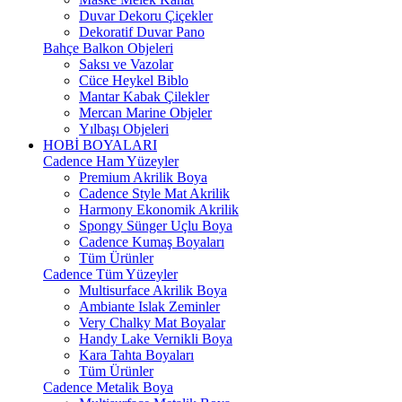
Duvar Dekoru Çiçekler
Dekoratif Duvar Pano
Bahçe Balkon Objeleri
Saksı ve Vazolar
Cüce Heykel Biblo
Mantar Kabak Çilekler
Mercan Marine Objeler
Yılbaşı Objeleri
HOBİ BOYALARI
Cadence Ham Yüzeyler
Premium Akrilik Boya
Cadence Style Mat Akrilik
Harmony Ekonomik Akrilik
Spongy Sünger Uçlu Boya
Cadence Kumaş Boyaları
Tüm Ürünler
Cadence Tüm Yüzeyler
Multisurface Akrilik Boya
Ambiante Islak Zeminler
Very Chalky Mat Boyalar
Handy Lake Vernikli Boya
Kara Tahta Boyaları
Tüm Ürünler
Cadence Metalik Boya