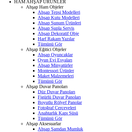
HAM AHŞAP ÜRÜNLER
Ahşap Ham Objeler
Ahşap Tepsi Modelleri
Ahşap Kutu Modelleri
Ahsap Sunum Ürünleri
Ahşap Supla Servis
Ahşap Dekoratif Obje
Harf Rakam Yazılar
Tümünü Gör
Ahşap Eğitici Objeler
Ahşap Oyuncaklar
Oyun Evi Eşyaları
Ahşap Minyatürler
Montessori Ürünler
Maket Malzemeleri
Tümünü Gör
Ahşap Duvar Panoları
Düz Duvar Panoları
Figürlü Duvar Panoları
Boyutlu Rölyef Panolar
Fotoğraf Çerçeveleri
Anahtarlık Kapı Süsü
Tümünü Gör
Ahşap Aksesuarlar
Ahşap Şamdan Mumluk