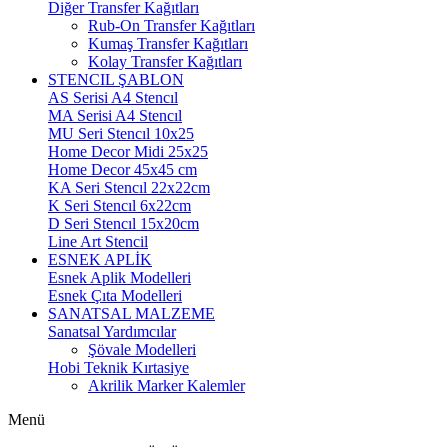
Diğer Transfer Kağıtları
Rub-On Transfer Kağıtları
Kumaş Transfer Kağıtları
Kolay Transfer Kağıtları
STENCIL ŞABLON
AS Serisi A4 Stencıl
MA Serisi A4 Stencıl
MU Seri Stencıl 10x25
Home Decor Midi 25x25
Home Decor 45x45 cm
KA Seri Stencıl 22x22cm
K Seri Stencıl 6x22cm
D Seri Stencıl 15x20cm
Line Art Stencil
ESNEK APLİK
Esnek Aplik Modelleri
Esnek Çıta Modelleri
SANATSAL MALZEME
Sanatsal Yardımcılar
Şövale Modelleri
Hobi Teknik Kırtasiye
Akrilik Marker Kalemler
Menü