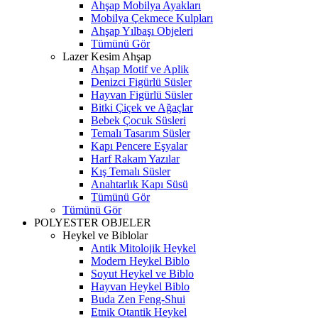
Ahşap Mobilya Ayakları
Mobilya Çekmece Kulpları
Ahşap Yılbaşı Objeleri
Tümünü Gör
Lazer Kesim Ahşap
Ahşap Motif ve Aplik
Denizci Figürlü Süsler
Hayvan Figürlü Süsler
Bitki Çiçek ve Ağaçlar
Bebek Çocuk Süsleri
Temalı Tasarım Süsler
Kapı Pencere Eşyalar
Harf Rakam Yazılar
Kış Temalı Süsler
Anahtarlık Kapı Süsü
Tümünü Gör
Tümünü Gör
POLYESTER OBJELER
Heykel ve Biblolar
Antik Mitolojik Heykel
Modern Heykel Biblo
Soyut Heykel ve Biblo
Hayvan Heykel Biblo
Buda Zen Feng-Shui
Etnik Otantik Heykel