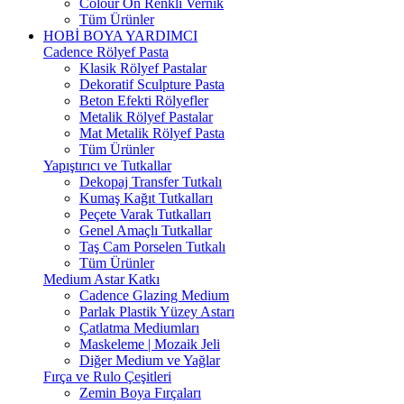
Colour On Renkli Vernik
Tüm Ürünler
HOBİ BOYA YARDIMCI
Cadence Rölyef Pasta
Klasik Rölyef Pastalar
Dekoratif Sculpture Pasta
Beton Efekti Rölyefler
Metalik Rölyef Pastalar
Mat Metalik Rölyef Pasta
Tüm Ürünler
Yapıştırıcı ve Tutkallar
Dekopaj Transfer Tutkalı
Kumaş Kağıt Tutkalları
Peçete Varak Tutkalları
Genel Amaçlı Tutkallar
Taş Cam Porselen Tutkalı
Tüm Ürünler
Medium Astar Katkı
Cadence Glazing Medium
Parlak Plastik Yüzey Astarı
Çatlatma Mediumları
Maskeleme | Mozaik Jeli
Diğer Medium ve Yağlar
Fırça ve Rulo Çeşitleri
Zemin Boya Fırçaları