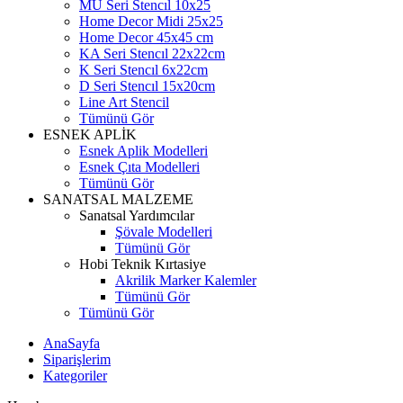
MU Seri Stencıl 10x25
Home Decor Midi 25x25
Home Decor 45x45 cm
KA Seri Stencıl 22x22cm
K Seri Stencıl 6x22cm
D Seri Stencıl 15x20cm
Line Art Stencil
Tümünü Gör
ESNEK APLİK
Esnek Aplik Modelleri
Esnek Çıta Modelleri
Tümünü Gör
SANATSAL MALZEME
Sanatsal Yardımcılar
Şövale Modelleri
Tümünü Gör
Hobi Teknik Kırtasiye
Akrilik Marker Kalemler
Tümünü Gör
Tümünü Gör
AnaSayfa
Siparişlerim
Kategoriler