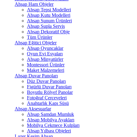
Ahşap Ham Objeler
Ahşap Tepsi Modelleri
Ahşap Kutu Modelleri
Ahsap Sunum Ürünleri
Ahşap Supla Servis
Ahşap Dekoratif Obje
Tüm Ürünler
Ahşap Eğitici Objeler
Ahşap Oyuncaklar
Oyun Evi Eşyaları
Ahşap Minyatürler
Montessori Ürünler
Maket Malzemeleri
Ahşap Duvar Panoları
Düz Duvar Panoları
Figürlü Duvar Panoları
Boyutlu Rölyef Panolar
Fotoğraf Çerçeveleri
Anahtarlık Kapı Süsü
Ahşap Aksesuarlar
Ahşap Şamdan Mumluk
Ahşap Mobilya Ayakları
Mobilya Çekmece Kulpları
Ahşap Yılbaşı Objeleri
Lazer Kesim Ahşap