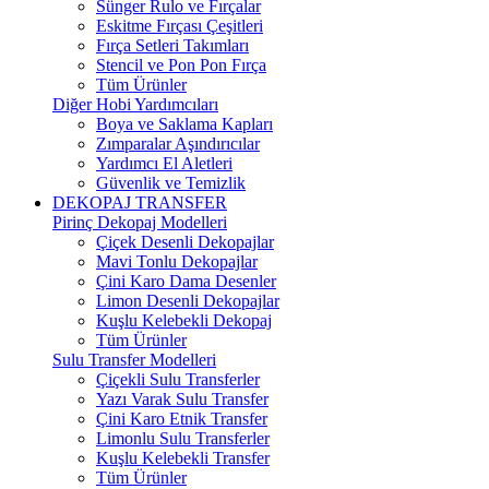
Sünger Rulo ve Fırçalar
Eskitme Fırçası Çeşitleri
Fırça Setleri Takımları
Stencil ve Pon Pon Fırça
Tüm Ürünler
Diğer Hobi Yardımcıları
Boya ve Saklama Kapları
Zımparalar Aşındırıcılar
Yardımcı El Aletleri
Güvenlik ve Temizlik
DEKOPAJ TRANSFER
Pirinç Dekopaj Modelleri
Çiçek Desenli Dekopajlar
Mavi Tonlu Dekopajlar
Çini Karo Dama Desenler
Limon Desenli Dekopajlar
Kuşlu Kelebekli Dekopaj
Tüm Ürünler
Sulu Transfer Modelleri
Çiçekli Sulu Transferler
Yazı Varak Sulu Transfer
Çini Karo Etnik Transfer
Limonlu Sulu Transferler
Kuşlu Kelebekli Transfer
Tüm Ürünler