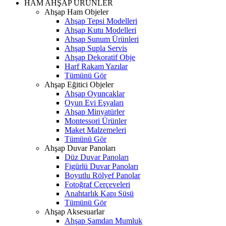
HAM AHŞAP ÜRÜNLER
Ahşap Ham Objeler
Ahşap Tepsi Modelleri
Ahşap Kutu Modelleri
Ahsap Sunum Ürünleri
Ahşap Supla Servis
Ahşap Dekoratif Obje
Harf Rakam Yazılar
Tümünü Gör
Ahşap Eğitici Objeler
Ahşap Oyuncaklar
Oyun Evi Eşyaları
Ahşap Minyatürler
Montessori Ürünler
Maket Malzemeleri
Tümünü Gör
Ahşap Duvar Panoları
Düz Duvar Panoları
Figürlü Duvar Panoları
Boyutlu Rölyef Panolar
Fotoğraf Çerçeveleri
Anahtarlık Kapı Süsü
Tümünü Gör
Ahşap Aksesuarlar
Ahşap Şamdan Mumluk