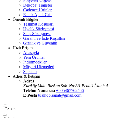
Polyester Objeler
Dekopaj Transfer
Cadence Ürünler
Esnek Aplik Çıta
Önemli Bilgiler
Teslimat Koşulları
Üyelik Sözleşmesi
Satış Sözleşmesi
Garanti ve İade Koşulları
Gizlilik ve Güvenlik
Hızlı Erişim
Anasayfa
Yeni Ürünler
İndirimdekiler
Müşteri Hizmetleri
Sepetim
Adres & İletişim
Adres
Kurtköy Mah. Başkan Sok. No:3/1 Pendik İstanbul
Telefon Numarası
+905467762466
E-Posta
tualhobisanat@gmail.com