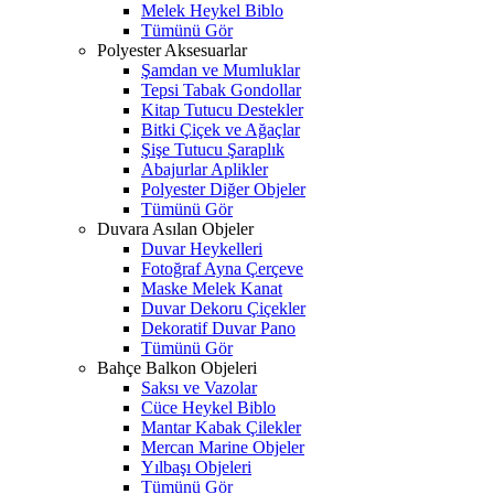
Melek Heykel Biblo
Tümünü Gör
Polyester Aksesuarlar
Şamdan ve Mumluklar
Tepsi Tabak Gondollar
Kitap Tutucu Destekler
Bitki Çiçek ve Ağaçlar
Şişe Tutucu Şaraplık
Abajurlar Aplikler
Polyester Diğer Objeler
Tümünü Gör
Duvara Asılan Objeler
Duvar Heykelleri
Fotoğraf Ayna Çerçeve
Maske Melek Kanat
Duvar Dekoru Çiçekler
Dekoratif Duvar Pano
Tümünü Gör
Bahçe Balkon Objeleri
Saksı ve Vazolar
Cüce Heykel Biblo
Mantar Kabak Çilekler
Mercan Marine Objeler
Yılbaşı Objeleri
Tümünü Gör