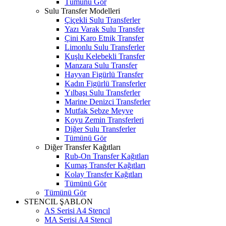
Tümünü Gör
Sulu Transfer Modelleri
Çiçekli Sulu Transferler
Yazı Varak Sulu Transfer
Çini Karo Etnik Transfer
Limonlu Sulu Transferler
Kuşlu Kelebekli Transfer
Manzara Sulu Transfer
Hayvan Figürlü Transfer
Kadın Figürlü Transferler
Yılbaşı Sulu Transferler
Marine Denizci Transferler
Mutfak Sebze Meyve
Koyu Zemin Transferleri
Diğer Sulu Transferler
Tümünü Gör
Diğer Transfer Kağıtları
Rub-On Transfer Kağıtları
Kumaş Transfer Kağıtları
Kolay Transfer Kağıtları
Tümünü Gör
Tümünü Gör
STENCIL ŞABLON
AS Serisi A4 Stencıl
MA Serisi A4 Stencıl