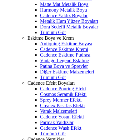
Matte Mat Metalik Boya
Harmony Metalik Boya
Cadence Yaldız Boyalar
Metalik Ham Yüzey Boyaları
Dora Sedefli Metalik Boyalar
Tümünü Gör
Eskitme Boya ve Krem
Antiquing Eskitme Boyası
Cadence Eskitme Kremi
Cadence Eskitme Pudrası
Vintage Legend Eskitme
Patina Boya ve Spreyler
Diğer Eskitme Malzemeleri
Tümünü Gör
Cadence Efekt Boyaları
Cadence Pouring Efekt
Cosmos Seramik Efekti
Sprey Mermer Efekti
Createx Pas Taş Efekti
Varak Malzemeleri
Cadence Yosun Efekti
Parmak Yaldızlar
Cadence Wash Efekt
Tümünü Gör
Cadence Vernikler