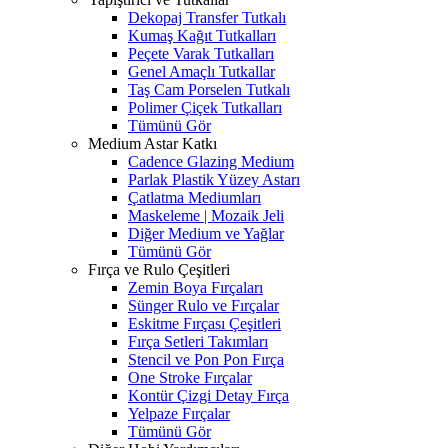
Dekopaj Transfer Tutkalı
Kumaş Kağıt Tutkalları
Peçete Varak Tutkalları
Genel Amaçlı Tutkallar
Taş Cam Porselen Tutkalı
Polimer Çiçek Tutkalları
Tümünü Gör
Medium Astar Katkı
Cadence Glazing Medium
Parlak Plastik Yüzey Astarı
Çatlatma Mediumları
Maskeleme | Mozaik Jeli
Diğer Medium ve Yağlar
Tümünü Gör
Fırça ve Rulo Çeşitleri
Zemin Boya Fırçaları
Sünger Rulo ve Fırçalar
Eskitme Fırçası Çeşitleri
Fırça Setleri Takımları
Stencil ve Pon Pon Fırça
One Stroke Fırçalar
Kontür Çizgi Detay Fırça
Yelpaze Fırçalar
Tümünü Gör