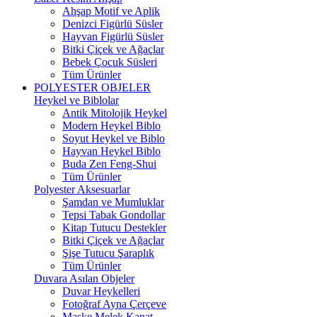
Ahşap Motif ve Aplik
Denizci Figürlü Süsler
Hayvan Figürlü Süsler
Bitki Çiçek ve Ağaçlar
Bebek Çocuk Süsleri
Tüm Ürünler
POLYESTER OBJELER
Heykel ve Biblolar
Antik Mitolojik Heykel
Modern Heykel Biblo
Soyut Heykel ve Biblo
Hayvan Heykel Biblo
Buda Zen Feng-Shui
Tüm Ürünler
Polyester Aksesuarlar
Şamdan ve Mumluklar
Tepsi Tabak Gondollar
Kitap Tutucu Destekler
Bitki Çiçek ve Ağaçlar
Şişe Tutucu Şaraplık
Tüm Ürünler
Duvara Asılan Objeler
Duvar Heykelleri
Fotoğraf Ayna Çerçeve
Maske Melek Kanat