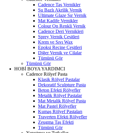
Cadence Taş Vernikler
Su Bazlı Akrilik Vernik
Ultimate Glaze Sır Vernik
Mat Kadife Vernikler
Colour On Renkli Vernik
Cadence Deri Vernikleri
Sprey Vernik Çeşitleri
Krem ve Sıvı Wax
Epoksi Reçine Çeşitleri
Diğer Vernik ve Cilalar
Tümünü Gör
Tümünü Gör
HOBİ BOYA YARDIMCI
Cadence Rölyef Pasta
Klasik Rölyef Pastalar
Dekoratif Sculpture Pasta
Beton Efekti Rölyefler
Metalik Rölyef Pastalar
Mat Metalik Rölyef Pasta
Mat Pastel Rölyefler
Kumaş Rölyef Pastaları
Traverten Efekti Rölyefler
Zeugma Taş Efekti
Tümünü Gör
Yapıştırıcı ve Tutkallar