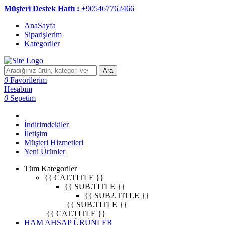
Müşteri Destek Hattı :
+905467762466
AnaSayfa
Siparişlerim
Kategoriler
Ara
0
Favorilerim
Hesabım
0
Sepetim
İndirimdekiler
İletişim
Müşteri Hizmetleri
Yeni Ürünler
Tüm Kategoriler
{{ CAT.TITLE }}
{{ SUB.TITLE }}
{{ SUB2.TITLE }}
{{ SUB.TITLE }}
{{ CAT.TITLE }}
HAM AHŞAP ÜRÜNLER