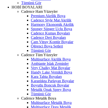
Tümünü Gör
HOBİ BOYALARI
Cadence Ham Yüzeyler
Premium Akrilik Boya
Cadence Style Mat Akrilik
Harmony Ekonomik Akrilik
Spongy Sünger Uçlu Boya
Cadence Kumaş Boyaları
Cadence Deri Boyaları
Cam Vitray Kontür Boyalar
Öğrenci Boya Setleri
Tümünü Gör
Cadence Tüm Yüzeyler
Multisurface Akrilik Boya
Ambiante Islak Zeminler
Very Chalky Mat Boyalar
Handy Lake Vernikli Boya
Kara Tahta Boyaları
Karanlıkta Parlayan Boyalar
Boyutlu Boncuk Boyalar
Metalik Opak Sprey Boya
Tümünü Gör
Cadence Metalik Boya
Multisurface Metalik Boya
Multisurface Dora Metalik