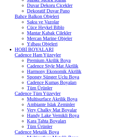
Duvar Dekoru Çiçekler
Dekoratif Duvar Pano
Bahçe Balkon Objeleri
Saksı ve Vazolar
Cüce Heykel Biblo
Mantar Kabak Çilekler
Mercan Marine Objeler
Yılbaşı Objeleri
HOBİ BOYALARI
Cadence Ham Yüzeyler
Premium Akrilik Boya
Cadence Style Mat Akrilik
Harmony Ekonomik Akrilik
Spongy Sünger Uçlu Boya
Cadence Kumaş Boyaları
Tüm Ürünler
Cadence Tüm Yüzeyler
Multisurface Akrilik Boya
Ambiante Islak Zeminler
Very Chalky Mat Boyalar
Handy Lake Vernikli Boya
Kara Tahta Boyaları
Tüm Ürünler
Cadence Metalik Boya