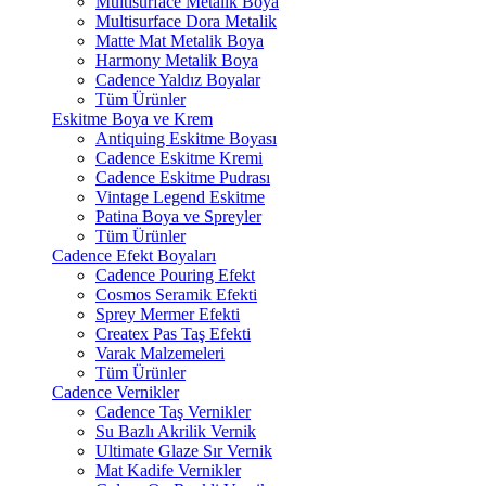
Multisurface Metalik Boya
Multisurface Dora Metalik
Matte Mat Metalik Boya
Harmony Metalik Boya
Cadence Yaldız Boyalar
Tüm Ürünler
Eskitme Boya ve Krem
Antiquing Eskitme Boyası
Cadence Eskitme Kremi
Cadence Eskitme Pudrası
Vintage Legend Eskitme
Patina Boya ve Spreyler
Tüm Ürünler
Cadence Efekt Boyaları
Cadence Pouring Efekt
Cosmos Seramik Efekti
Sprey Mermer Efekti
Createx Pas Taş Efekti
Varak Malzemeleri
Tüm Ürünler
Cadence Vernikler
Cadence Taş Vernikler
Su Bazlı Akrilik Vernik
Ultimate Glaze Sır Vernik
Mat Kadife Vernikler