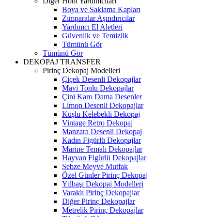
Diğer Hobi Yardımcıları
Boya ve Saklama Kapları
Zımparalar Aşındırıcılar
Yardımcı El Aletleri
Güvenlik ve Temizlik
Tümünü Gör
Tümünü Gör
DEKOPAJ TRANSFER
Pirinç Dekopaj Modelleri
Çiçek Desenli Dekopajlar
Mavi Tonlu Dekopajlar
Çini Karo Dama Desenler
Limon Desenli Dekopajlar
Kuşlu Kelebekli Dekopaj
Vintage Retro Dekopaj
Manzara Desenli Dekopaj
Kadın Figürlü Dekopajlar
Marine Temalı Dekopajlar
Hayvan Figürlü Dekopajlar
Sebze Meyve Mutfak
Özel Günler Pirinç Dekopaj
Yılbaşı Dekopaj Modelleri
Varaklı Pirinç Dekopajlar
Diğer Pirinç Dekopajlar
Metrelik Pirinç Dekopajlar