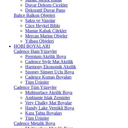
Duvar Dekoru Çiçekler
Dekoratif Duvar Pano
Bahçe Balkon Objeleri
Saksı ve Vazolar
Cüce Heykel Biblo
Mantar Kabak Çilekler
Mercan Marine Objeler
Yılbaşı Objeleri
HOBİ BOYALARI
Cadence Ham Yüzeyler
Premium Akrilik Boya
Cadence Style Mat Akrilik
Harmony Ekonomik Akrilik
Spongy Sünger Uçlu Boya
Cadence Kumaş Boyaları
Tüm Ürünler
Cadence Tüm Yüzeyler
Multisurface Akrilik Boya
Ambiante Islak Zeminler
Very Chalky Mat Boyalar
Handy Lake Vernikli Boya
Kara Tahta Boyaları
Tüm Ürünler
Cadence Metalik Boya