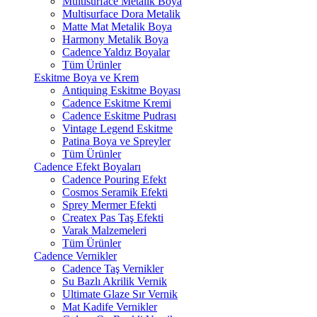
Multisurface Metalik Boya
Multisurface Dora Metalik
Matte Mat Metalik Boya
Harmony Metalik Boya
Cadence Yaldız Boyalar
Tüm Ürünler
Eskitme Boya ve Krem
Antiquing Eskitme Boyası
Cadence Eskitme Kremi
Cadence Eskitme Pudrası
Vintage Legend Eskitme
Patina Boya ve Spreyler
Tüm Ürünler
Cadence Efekt Boyaları
Cadence Pouring Efekt
Cosmos Seramik Efekti
Sprey Mermer Efekti
Createx Pas Taş Efekti
Varak Malzemeleri
Tüm Ürünler
Cadence Vernikler
Cadence Taş Vernikler
Su Bazlı Akrilik Vernik
Ultimate Glaze Sır Vernik
Mat Kadife Vernikler