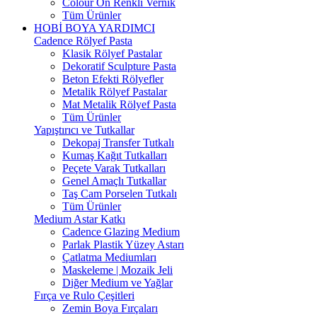
Colour On Renkli Vernik
Tüm Ürünler
HOBİ BOYA YARDIMCI
Cadence Rölyef Pasta
Klasik Rölyef Pastalar
Dekoratif Sculpture Pasta
Beton Efekti Rölyefler
Metalik Rölyef Pastalar
Mat Metalik Rölyef Pasta
Tüm Ürünler
Yapıştırıcı ve Tutkallar
Dekopaj Transfer Tutkalı
Kumaş Kağıt Tutkalları
Peçete Varak Tutkalları
Genel Amaçlı Tutkallar
Taş Cam Porselen Tutkalı
Tüm Ürünler
Medium Astar Katkı
Cadence Glazing Medium
Parlak Plastik Yüzey Astarı
Çatlatma Mediumları
Maskeleme | Mozaik Jeli
Diğer Medium ve Yağlar
Fırça ve Rulo Çeşitleri
Zemin Boya Fırçaları