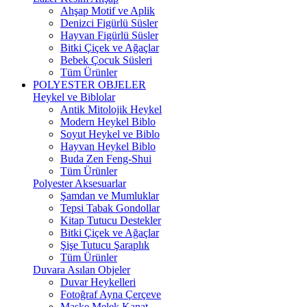
Ahşap Motif ve Aplik
Denizci Figürlü Süsler
Hayvan Figürlü Süsler
Bitki Çiçek ve Ağaçlar
Bebek Çocuk Süsleri
Tüm Ürünler
POLYESTER OBJELER
Heykel ve Biblolar
Antik Mitolojik Heykel
Modern Heykel Biblo
Soyut Heykel ve Biblo
Hayvan Heykel Biblo
Buda Zen Feng-Shui
Tüm Ürünler
Polyester Aksesuarlar
Şamdan ve Mumluklar
Tepsi Tabak Gondollar
Kitap Tutucu Destekler
Bitki Çiçek ve Ağaçlar
Şişe Tutucu Şaraplık
Tüm Ürünler
Duvara Asılan Objeler
Duvar Heykelleri
Fotoğraf Ayna Çerçeve
Maske Melek Kanat