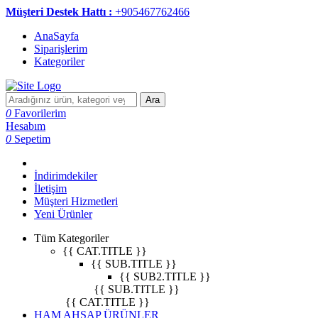
Müşteri Destek Hattı :
+905467762466
AnaSayfa
Siparişlerim
Kategoriler
Ara
0
Favorilerim
Hesabım
0
Sepetim
İndirimdekiler
İletişim
Müşteri Hizmetleri
Yeni Ürünler
Tüm Kategoriler
{{ CAT.TITLE }}
{{ SUB.TITLE }}
{{ SUB2.TITLE }}
{{ SUB.TITLE }}
{{ CAT.TITLE }}
HAM AHŞAP ÜRÜNLER