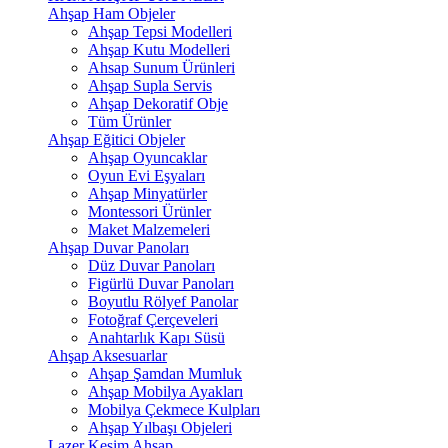
Ahşap Ham Objeler
Ahşap Tepsi Modelleri
Ahşap Kutu Modelleri
Ahsap Sunum Ürünleri
Ahşap Supla Servis
Ahşap Dekoratif Obje
Tüm Ürünler
Ahşap Eğitici Objeler
Ahşap Oyuncaklar
Oyun Evi Eşyaları
Ahşap Minyatürler
Montessori Ürünler
Maket Malzemeleri
Ahşap Duvar Panoları
Düz Duvar Panoları
Figürlü Duvar Panoları
Boyutlu Rölyef Panolar
Fotoğraf Çerçeveleri
Anahtarlık Kapı Süsü
Ahşap Aksesuarlar
Ahşap Şamdan Mumluk
Ahşap Mobilya Ayakları
Mobilya Çekmece Kulpları
Ahşap Yılbaşı Objeleri
Lazer Kesim Ahşap