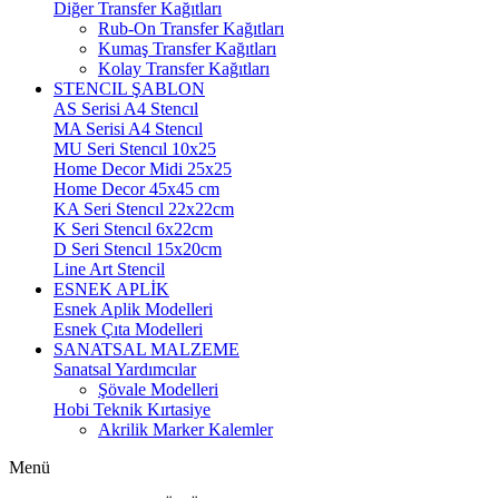
Diğer Transfer Kağıtları
Rub-On Transfer Kağıtları
Kumaş Transfer Kağıtları
Kolay Transfer Kağıtları
STENCIL ŞABLON
AS Serisi A4 Stencıl
MA Serisi A4 Stencıl
MU Seri Stencıl 10x25
Home Decor Midi 25x25
Home Decor 45x45 cm
KA Seri Stencıl 22x22cm
K Seri Stencıl 6x22cm
D Seri Stencıl 15x20cm
Line Art Stencil
ESNEK APLİK
Esnek Aplik Modelleri
Esnek Çıta Modelleri
SANATSAL MALZEME
Sanatsal Yardımcılar
Şövale Modelleri
Hobi Teknik Kırtasiye
Akrilik Marker Kalemler
Menü