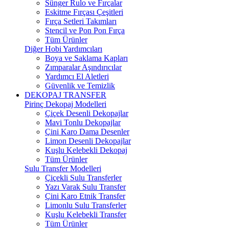
Sünger Rulo ve Fırçalar
Eskitme Fırçası Çeşitleri
Fırça Setleri Takımları
Stencil ve Pon Pon Fırça
Tüm Ürünler
Diğer Hobi Yardımcıları
Boya ve Saklama Kapları
Zımparalar Aşındırıcılar
Yardımcı El Aletleri
Güvenlik ve Temizlik
DEKOPAJ TRANSFER
Pirinç Dekopaj Modelleri
Çiçek Desenli Dekopajlar
Mavi Tonlu Dekopajlar
Çini Karo Dama Desenler
Limon Desenli Dekopajlar
Kuşlu Kelebekli Dekopaj
Tüm Ürünler
Sulu Transfer Modelleri
Çiçekli Sulu Transferler
Yazı Varak Sulu Transfer
Çini Karo Etnik Transfer
Limonlu Sulu Transferler
Kuşlu Kelebekli Transfer
Tüm Ürünler