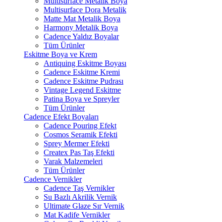
Multisurface Metalik Boya
Multisurface Dora Metalik
Matte Mat Metalik Boya
Harmony Metalik Boya
Cadence Yaldız Boyalar
Tüm Ürünler
Eskitme Boya ve Krem
Antiquing Eskitme Boyası
Cadence Eskitme Kremi
Cadence Eskitme Pudrası
Vintage Legend Eskitme
Patina Boya ve Spreyler
Tüm Ürünler
Cadence Efekt Boyaları
Cadence Pouring Efekt
Cosmos Seramik Efekti
Sprey Mermer Efekti
Createx Pas Taş Efekti
Varak Malzemeleri
Tüm Ürünler
Cadence Vernikler
Cadence Taş Vernikler
Su Bazlı Akrilik Vernik
Ultimate Glaze Sır Vernik
Mat Kadife Vernikler