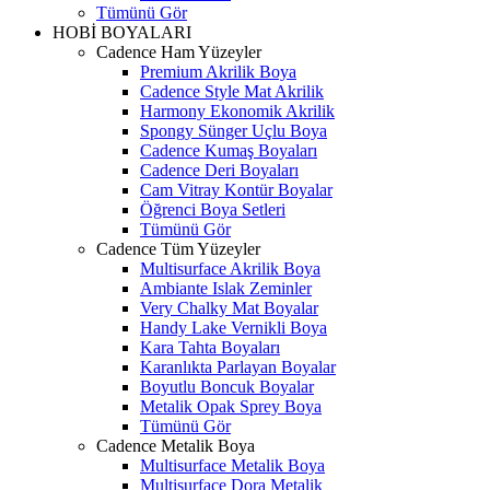
Tümünü Gör
HOBİ BOYALARI
Cadence Ham Yüzeyler
Premium Akrilik Boya
Cadence Style Mat Akrilik
Harmony Ekonomik Akrilik
Spongy Sünger Uçlu Boya
Cadence Kumaş Boyaları
Cadence Deri Boyaları
Cam Vitray Kontür Boyalar
Öğrenci Boya Setleri
Tümünü Gör
Cadence Tüm Yüzeyler
Multisurface Akrilik Boya
Ambiante Islak Zeminler
Very Chalky Mat Boyalar
Handy Lake Vernikli Boya
Kara Tahta Boyaları
Karanlıkta Parlayan Boyalar
Boyutlu Boncuk Boyalar
Metalik Opak Sprey Boya
Tümünü Gör
Cadence Metalik Boya
Multisurface Metalik Boya
Multisurface Dora Metalik