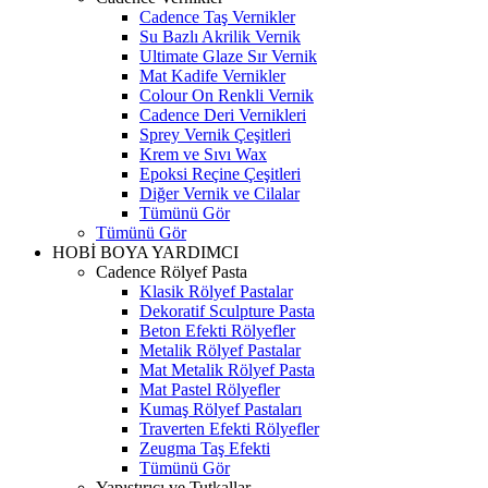
Cadence Taş Vernikler
Su Bazlı Akrilik Vernik
Ultimate Glaze Sır Vernik
Mat Kadife Vernikler
Colour On Renkli Vernik
Cadence Deri Vernikleri
Sprey Vernik Çeşitleri
Krem ve Sıvı Wax
Epoksi Reçine Çeşitleri
Diğer Vernik ve Cilalar
Tümünü Gör
Tümünü Gör
HOBİ BOYA YARDIMCI
Cadence Rölyef Pasta
Klasik Rölyef Pastalar
Dekoratif Sculpture Pasta
Beton Efekti Rölyefler
Metalik Rölyef Pastalar
Mat Metalik Rölyef Pasta
Mat Pastel Rölyefler
Kumaş Rölyef Pastaları
Traverten Efekti Rölyefler
Zeugma Taş Efekti
Tümünü Gör
Yapıştırıcı ve Tutkallar