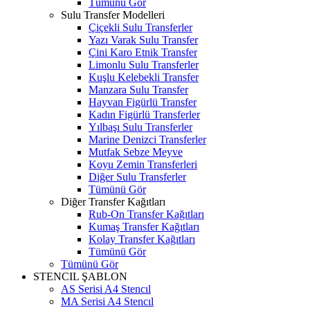
Tümünü Gör
Sulu Transfer Modelleri
Çiçekli Sulu Transferler
Yazı Varak Sulu Transfer
Çini Karo Etnik Transfer
Limonlu Sulu Transferler
Kuşlu Kelebekli Transfer
Manzara Sulu Transfer
Hayvan Figürlü Transfer
Kadın Figürlü Transferler
Yılbaşı Sulu Transferler
Marine Denizci Transferler
Mutfak Sebze Meyve
Koyu Zemin Transferleri
Diğer Sulu Transferler
Tümünü Gör
Diğer Transfer Kağıtları
Rub-On Transfer Kağıtları
Kumaş Transfer Kağıtları
Kolay Transfer Kağıtları
Tümünü Gör
Tümünü Gör
STENCIL ŞABLON
AS Serisi A4 Stencıl
MA Serisi A4 Stencıl