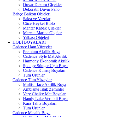
Duvar Dekoru Çiçekler
Dekoratif Duvar Pano
Bahçe Balkon Objeleri
Saksı ve Vazolar
Cüce Heykel Biblo
Mantar Kabak Çilekler
Mercan Marine Objeler
Yılbaşı Objeleri
HOBİ BOYALARI
Cadence Ham Yüzeyler
Premium Akrilik Boya
Cadence Style Mat Akrilik
Harmony Ekonomik Akrilik
Spongy Sünger Uçlu Boya
Cadence Kumaş Boyaları
Tüm Ürünler
Cadence Tüm Yüzeyler
Multisurface Akrilik Boya
Ambiante Islak Zeminler
Very Chalky Mat Boyalar
Handy Lake Vernikli Boya
Kara Tahta Boyaları
Tüm Ürünler
Cadence Metalik Boya