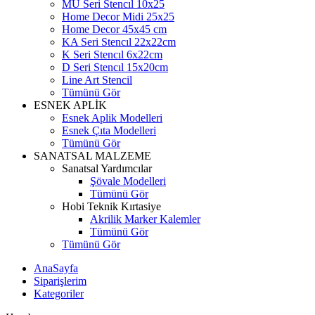
MU Seri Stencıl 10x25
Home Decor Midi 25x25
Home Decor 45x45 cm
KA Seri Stencıl 22x22cm
K Seri Stencıl 6x22cm
D Seri Stencıl 15x20cm
Line Art Stencil
Tümünü Gör
ESNEK APLİK
Esnek Aplik Modelleri
Esnek Çıta Modelleri
Tümünü Gör
SANATSAL MALZEME
Sanatsal Yardımcılar
Şövale Modelleri
Tümünü Gör
Hobi Teknik Kırtasiye
Akrilik Marker Kalemler
Tümünü Gör
Tümünü Gör
AnaSayfa
Siparişlerim
Kategoriler