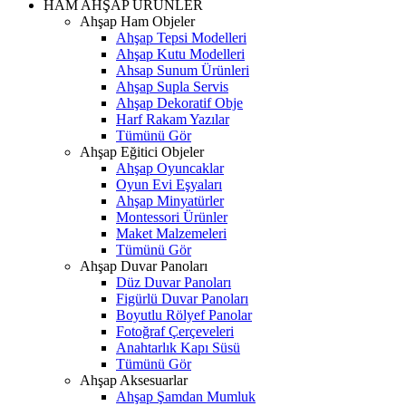
HAM AHŞAP ÜRÜNLER
Ahşap Ham Objeler
Ahşap Tepsi Modelleri
Ahşap Kutu Modelleri
Ahsap Sunum Ürünleri
Ahşap Supla Servis
Ahşap Dekoratif Obje
Harf Rakam Yazılar
Tümünü Gör
Ahşap Eğitici Objeler
Ahşap Oyuncaklar
Oyun Evi Eşyaları
Ahşap Minyatürler
Montessori Ürünler
Maket Malzemeleri
Tümünü Gör
Ahşap Duvar Panoları
Düz Duvar Panoları
Figürlü Duvar Panoları
Boyutlu Rölyef Panolar
Fotoğraf Çerçeveleri
Anahtarlık Kapı Süsü
Tümünü Gör
Ahşap Aksesuarlar
Ahşap Şamdan Mumluk