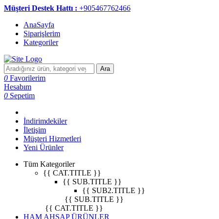
Müşteri Destek Hattı :
+905467762466
AnaSayfa
Siparişlerim
Kategoriler
Ara
0
Favorilerim
Hesabım
0
Sepetim
İndirimdekiler
İletişim
Müşteri Hizmetleri
Yeni Ürünler
Tüm Kategoriler
{{ CAT.TITLE }}
{{ SUB.TITLE }}
{{ SUB2.TITLE }}
{{ SUB.TITLE }}
{{ CAT.TITLE }}
HAM AHŞAP ÜRÜNLER