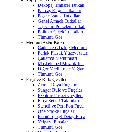
Dekopaj Transfer Tutkalı
Kumaş Kağıt Tutkalları
Peçete Varak Tutkalları
Genel Amaçlı Tutkallar
Taş Cam Porselen Tutkalı
Polimer Çiçek Tutkalları
Tümünü Gör
Medium Astar Katkı
Cadence Glazing Medium
Parlak Plastik Yüzey Astarı
Çatlatma Mediumları
Maskeleme | Mozaik Jeli
Diğer Medium ve Yağlar
Tümünü Gör
Fırça ve Rulo Çeşitleri
Zemin Boya Fırçaları
Sünger Rulo ve Fırçalar
Eskitme Fırçası Çeşitleri
Fırça Setleri Takımları
Stencil ve Pon Pon Fırça
One Stroke Fırçalar
Kontür Çizgi Detay Fırça
Yelpaze Fırçalar
Tümünü Gör