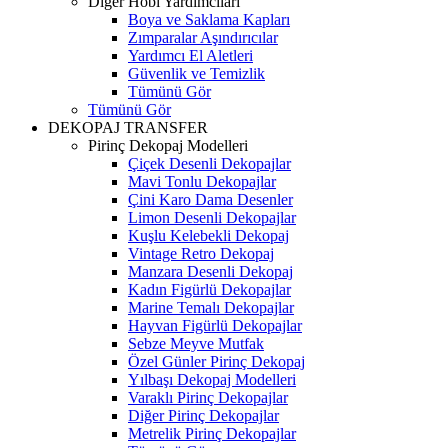
Diğer Hobi Yardımcıları
Boya ve Saklama Kapları
Zımparalar Aşındırıcılar
Yardımcı El Aletleri
Güvenlik ve Temizlik
Tümünü Gör
Tümünü Gör
DEKOPAJ TRANSFER
Pirinç Dekopaj Modelleri
Çiçek Desenli Dekopajlar
Mavi Tonlu Dekopajlar
Çini Karo Dama Desenler
Limon Desenli Dekopajlar
Kuşlu Kelebekli Dekopaj
Vintage Retro Dekopaj
Manzara Desenli Dekopaj
Kadın Figürlü Dekopajlar
Marine Temalı Dekopajlar
Hayvan Figürlü Dekopajlar
Sebze Meyve Mutfak
Özel Günler Pirinç Dekopaj
Yılbaşı Dekopaj Modelleri
Varaklı Pirinç Dekopajlar
Diğer Pirinç Dekopajlar
Metrelik Pirinç Dekopajlar