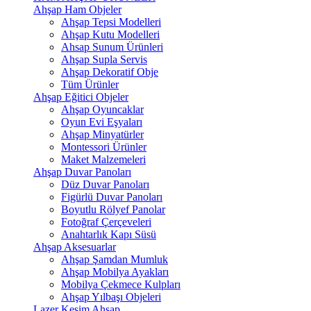
Ahşap Ham Objeler
Ahşap Tepsi Modelleri
Ahşap Kutu Modelleri
Ahsap Sunum Ürünleri
Ahşap Supla Servis
Ahşap Dekoratif Obje
Tüm Ürünler
Ahşap Eğitici Objeler
Ahşap Oyuncaklar
Oyun Evi Eşyaları
Ahşap Minyatürler
Montessori Ürünler
Maket Malzemeleri
Ahşap Duvar Panoları
Düz Duvar Panoları
Figürlü Duvar Panoları
Boyutlu Rölyef Panolar
Fotoğraf Çerçeveleri
Anahtarlık Kapı Süsü
Ahşap Aksesuarlar
Ahşap Şamdan Mumluk
Ahşap Mobilya Ayakları
Mobilya Çekmece Kulpları
Ahşap Yılbaşı Objeleri
Lazer Kesim Ahşap