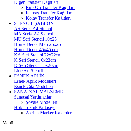
Diğer Transfer Kağıtları
Rub-On Transfer Kağıtları
Kumaş Transfer Kağıtları
Kolay Transfer Kağıtları
STENCIL ŞABLON
AS Serisi A4 Stencıl
MA Serisi A4 Stencıl
MU Seri Stencıl 10x25
Home Decor Midi 25x25
Home Decor 45x45 cm
KA Seri Stencıl 22x22cm
K Seri Stencıl 6x22cm
D Seri Stencıl 15x20cm
Line Art Stencil
ESNEK APLİK
Esnek Aplik Modelleri
Esnek Çıta Modelleri
SANATSAL MALZEME
Sanatsal Yardımcılar
Şövale Modelleri
Hobi Teknik Kırtasiye
Akrilik Marker Kalemler
Menü