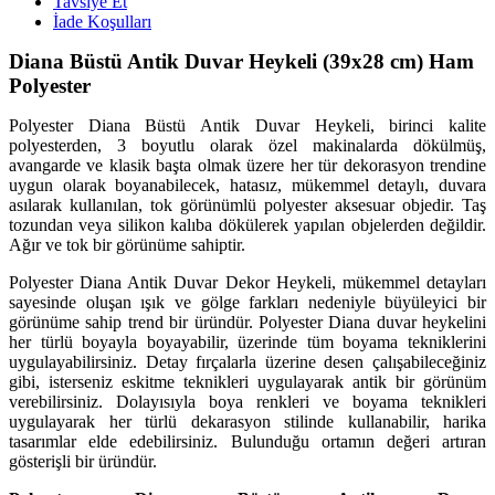
Tavsiye Et
İade Koşulları
Diana Büstü Antik Duvar Heykeli (39x28 cm) Ham
Polyester
Polyester Diana Büstü Antik Duvar Heykeli, birinci kalite
polyesterden, 3 boyutlu olarak özel makinalarda dökülmüş,
avangarde ve klasik başta olmak üzere her tür dekorasyon trendine
uygun olarak boyanabilecek, hatasız, mükemmel detaylı, duvara
asılarak kullanılan, tok görünümlü polyester aksesuar objedir. Taş
tozundan veya silikon kalıba dökülerek yapılan objelerden değildir.
Ağır ve tok bir görünüme sahiptir.
Polyester Diana Antik Duvar Dekor Heykeli, mükemmel detayları
sayesinde oluşan ışık ve gölge farkları nedeniyle büyüleyici bir
görünüme sahip trend bir üründür. Polyester Diana duvar heykelini
her türlü boyayla boyayabilir, üzerinde tüm boyama tekniklerini
uygulayabilirsiniz. Detay fırçalarla üzerine desen çalışabileceğiniz
gibi, isterseniz eskitme teknikleri uygulayarak antik bir görünüm
verebilirsiniz. Dolayısıyla boya renkleri ve boyama teknikleri
uygulayarak her türlü dekarasyon stilinde kullanabilir, harika
tasarımlar elde edebilirsiniz. Bulunduğu ortamın değeri artıran
gösterişli bir üründür.