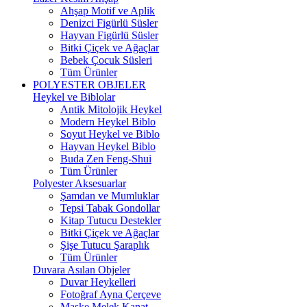
Ahşap Motif ve Aplik
Denizci Figürlü Süsler
Hayvan Figürlü Süsler
Bitki Çiçek ve Ağaçlar
Bebek Çocuk Süsleri
Tüm Ürünler
POLYESTER OBJELER
Heykel ve Biblolar
Antik Mitolojik Heykel
Modern Heykel Biblo
Soyut Heykel ve Biblo
Hayvan Heykel Biblo
Buda Zen Feng-Shui
Tüm Ürünler
Polyester Aksesuarlar
Şamdan ve Mumluklar
Tepsi Tabak Gondollar
Kitap Tutucu Destekler
Bitki Çiçek ve Ağaçlar
Şişe Tutucu Şaraplık
Tüm Ürünler
Duvara Asılan Objeler
Duvar Heykelleri
Fotoğraf Ayna Çerçeve
Maske Melek Kanat