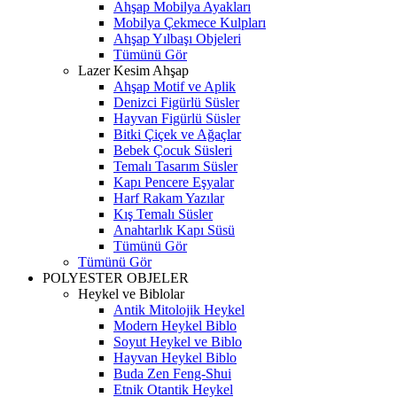
Ahşap Mobilya Ayakları
Mobilya Çekmece Kulpları
Ahşap Yılbaşı Objeleri
Tümünü Gör
Lazer Kesim Ahşap
Ahşap Motif ve Aplik
Denizci Figürlü Süsler
Hayvan Figürlü Süsler
Bitki Çiçek ve Ağaçlar
Bebek Çocuk Süsleri
Temalı Tasarım Süsler
Kapı Pencere Eşyalar
Harf Rakam Yazılar
Kış Temalı Süsler
Anahtarlık Kapı Süsü
Tümünü Gör
Tümünü Gör
POLYESTER OBJELER
Heykel ve Biblolar
Antik Mitolojik Heykel
Modern Heykel Biblo
Soyut Heykel ve Biblo
Hayvan Heykel Biblo
Buda Zen Feng-Shui
Etnik Otantik Heykel