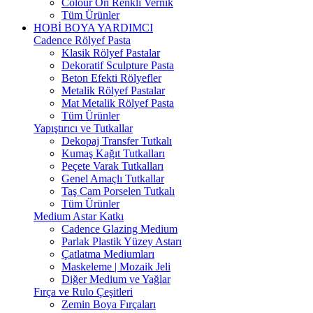
Colour On Renkli Vernik
Tüm Ürünler
HOBİ BOYA YARDIMCI
Cadence Rölyef Pasta
Klasik Rölyef Pastalar
Dekoratif Sculpture Pasta
Beton Efekti Rölyefler
Metalik Rölyef Pastalar
Mat Metalik Rölyef Pasta
Tüm Ürünler
Yapıştırıcı ve Tutkallar
Dekopaj Transfer Tutkalı
Kumaş Kağıt Tutkalları
Peçete Varak Tutkalları
Genel Amaçlı Tutkallar
Taş Cam Porselen Tutkalı
Tüm Ürünler
Medium Astar Katkı
Cadence Glazing Medium
Parlak Plastik Yüzey Astarı
Çatlatma Mediumları
Maskeleme | Mozaik Jeli
Diğer Medium ve Yağlar
Fırça ve Rulo Çeşitleri
Zemin Boya Fırçaları