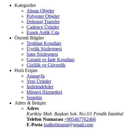
Kategoriler
Ahşap Objeler
Polyester Objeler
Dekopaj Transfer
Cadence Ürünler
Esnek Aplik Çıta
Önemli Bilgiler
Teslimat Koşulları
Üyelik Sözleşmesi
Satış Sözleşmesi
Garanti ve İade Koşulları
Gizlilik ve Güvenlik
Hızlı Erişim
Anasayfa
Yeni Ürünler
İndirimdekiler
Müşteri Hizmetleri
Sepetim
Adres & İletişim
Adres
Kurtköy Mah. Başkan Sok. No:3/1 Pendik İstanbul
Telefon Numarası
+905467762466
E-Posta
tualhobisanat@gmail.com