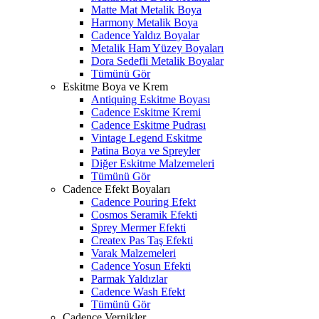
Matte Mat Metalik Boya
Harmony Metalik Boya
Cadence Yaldız Boyalar
Metalik Ham Yüzey Boyaları
Dora Sedefli Metalik Boyalar
Tümünü Gör
Eskitme Boya ve Krem
Antiquing Eskitme Boyası
Cadence Eskitme Kremi
Cadence Eskitme Pudrası
Vintage Legend Eskitme
Patina Boya ve Spreyler
Diğer Eskitme Malzemeleri
Tümünü Gör
Cadence Efekt Boyaları
Cadence Pouring Efekt
Cosmos Seramik Efekti
Sprey Mermer Efekti
Createx Pas Taş Efekti
Varak Malzemeleri
Cadence Yosun Efekti
Parmak Yaldızlar
Cadence Wash Efekt
Tümünü Gör
Cadence Vernikler