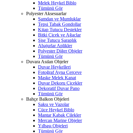
Melek Heykel Biblo
Tümünü Gör
Polyester Aksesuarlar
Şamdan ve Mumluklar
Tepsi Tabak Gondollar
Kitap Tutucu Destekler
Bitki Çiçek ve Ağaçlar
Şişe Tutucu Şaraplık
Abajurlar Aplikler
Polyester Diğer Objeler
Tümünü Gör
Duvara Asılan Objeler
Duvar Heykelleri
Fotoğraf Ayna Çerçeve
Maske Melek Kanat
Duvar Dekoru Çiçekler
Dekoratif Duvar Pano
Tümünü Gör
Bahçe Balkon Objeleri
Saksı ve Vazolar
Cüce Heykel Biblo
Mantar Kabak Çilekler
Mercan Marine Objeler
Yılbaşı Objeleri
Tümünü Gör