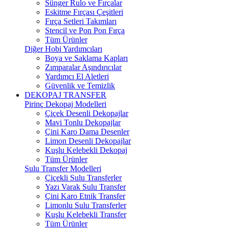
Sünger Rulo ve Fırçalar
Eskitme Fırçası Çeşitleri
Fırça Setleri Takımları
Stencil ve Pon Pon Fırça
Tüm Ürünler
Diğer Hobi Yardımcıları
Boya ve Saklama Kapları
Zımparalar Aşındırıcılar
Yardımcı El Aletleri
Güvenlik ve Temizlik
DEKOPAJ TRANSFER
Pirinç Dekopaj Modelleri
Çiçek Desenli Dekopajlar
Mavi Tonlu Dekopajlar
Çini Karo Dama Desenler
Limon Desenli Dekopajlar
Kuşlu Kelebekli Dekopaj
Tüm Ürünler
Sulu Transfer Modelleri
Çiçekli Sulu Transferler
Yazı Varak Sulu Transfer
Çini Karo Etnik Transfer
Limonlu Sulu Transferler
Kuşlu Kelebekli Transfer
Tüm Ürünler