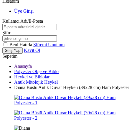
Hesabım
Üye Girişi
Kullanıcı Adı/E-Posta
Şifre
Beni Hatırla
Şifremi Unuttum
Kayıt Ol
Giriş Yap
Sepetim
Anasayfa
Polyester Obje ve Biblo
Heykel ve Biblolar
Antik Mitolojik Heykel
Diana Büstü Antik Duvar Heykeli (39x28 cm) Ham Polyester