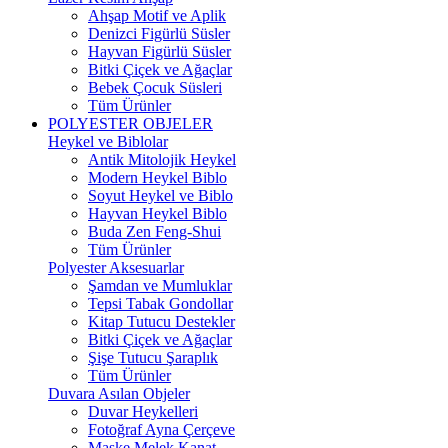
Ahşap Motif ve Aplik
Denizci Figürlü Süsler
Hayvan Figürlü Süsler
Bitki Çiçek ve Ağaçlar
Bebek Çocuk Süsleri
Tüm Ürünler
POLYESTER OBJELER
Heykel ve Biblolar
Antik Mitolojik Heykel
Modern Heykel Biblo
Soyut Heykel ve Biblo
Hayvan Heykel Biblo
Buda Zen Feng-Shui
Tüm Ürünler
Polyester Aksesuarlar
Şamdan ve Mumluklar
Tepsi Tabak Gondollar
Kitap Tutucu Destekler
Bitki Çiçek ve Ağaçlar
Şişe Tutucu Şaraplık
Tüm Ürünler
Duvara Asılan Objeler
Duvar Heykelleri
Fotoğraf Ayna Çerçeve
Maske Melek Kanat