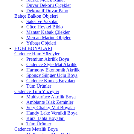
Duvar Dekoru Çiçekler
Dekoratif Duvar Pano
Bahçe Balkon Objeleri
Saksı ve Vazolar
Cüce Heykel Biblo
Mantar Kabak Çilekler
Mercan Marine Objeler
Yılbaşı Objeleri
HOBİ BOYALARI
Cadence Ham Yüzeyler
Premium Akrilik Boya
Cadence Style Mat Akrilik
Harmony Ekonomik Akrilik
Spongy Sünger Uçlu Boya
Cadence Kumaş Boyaları
Tüm Ürünler
Cadence Tüm Yüzeyler
Multisurface Akrilik Boya
Ambiante Islak Zeminler
Very Chalky Mat Boyalar
Handy Lake Vernikli Boya
Kara Tahta Boyaları
Tüm Ürünler
Cadence Metalik Boya