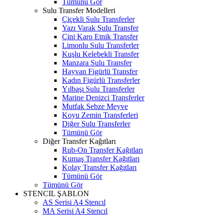
Tümünü Gör
Sulu Transfer Modelleri
Çiçekli Sulu Transferler
Yazı Varak Sulu Transfer
Çini Karo Etnik Transfer
Limonlu Sulu Transferler
Kuşlu Kelebekli Transfer
Manzara Sulu Transfer
Hayvan Figürlü Transfer
Kadın Figürlü Transferler
Yılbaşı Sulu Transferler
Marine Denizci Transferler
Mutfak Sebze Meyve
Koyu Zemin Transferleri
Diğer Sulu Transferler
Tümünü Gör
Diğer Transfer Kağıtları
Rub-On Transfer Kağıtları
Kumaş Transfer Kağıtları
Kolay Transfer Kağıtları
Tümünü Gör
Tümünü Gör
STENCIL ŞABLON
AS Serisi A4 Stencıl
MA Serisi A4 Stencıl