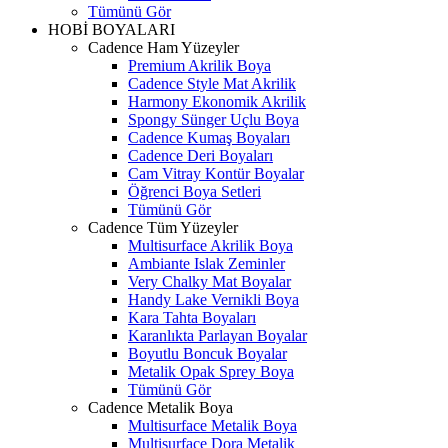
Tümünü Gör
HOBİ BOYALARI
Cadence Ham Yüzeyler
Premium Akrilik Boya
Cadence Style Mat Akrilik
Harmony Ekonomik Akrilik
Spongy Sünger Uçlu Boya
Cadence Kumaş Boyaları
Cadence Deri Boyaları
Cam Vitray Kontür Boyalar
Öğrenci Boya Setleri
Tümünü Gör
Cadence Tüm Yüzeyler
Multisurface Akrilik Boya
Ambiante Islak Zeminler
Very Chalky Mat Boyalar
Handy Lake Vernikli Boya
Kara Tahta Boyaları
Karanlıkta Parlayan Boyalar
Boyutlu Boncuk Boyalar
Metalik Opak Sprey Boya
Tümünü Gör
Cadence Metalik Boya
Multisurface Metalik Boya
Multisurface Dora Metalik