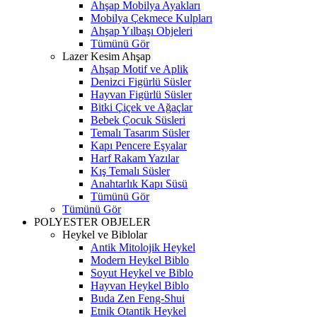
Ahşap Mobilya Ayakları
Mobilya Çekmece Kulpları
Ahşap Yılbaşı Objeleri
Tümünü Gör
Lazer Kesim Ahşap
Ahşap Motif ve Aplik
Denizci Figürlü Süsler
Hayvan Figürlü Süsler
Bitki Çiçek ve Ağaçlar
Bebek Çocuk Süsleri
Temalı Tasarım Süsler
Kapı Pencere Eşyalar
Harf Rakam Yazılar
Kış Temalı Süsler
Anahtarlık Kapı Süsü
Tümünü Gör
Tümünü Gör
POLYESTER OBJELER
Heykel ve Biblolar
Antik Mitolojik Heykel
Modern Heykel Biblo
Soyut Heykel ve Biblo
Hayvan Heykel Biblo
Buda Zen Feng-Shui
Etnik Otantik Heykel