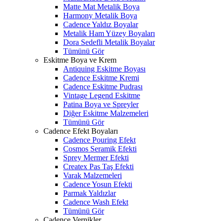
Matte Mat Metalik Boya
Harmony Metalik Boya
Cadence Yaldız Boyalar
Metalik Ham Yüzey Boyaları
Dora Sedefli Metalik Boyalar
Tümünü Gör
Eskitme Boya ve Krem
Antiquing Eskitme Boyası
Cadence Eskitme Kremi
Cadence Eskitme Pudrası
Vintage Legend Eskitme
Patina Boya ve Spreyler
Diğer Eskitme Malzemeleri
Tümünü Gör
Cadence Efekt Boyaları
Cadence Pouring Efekt
Cosmos Seramik Efekti
Sprey Mermer Efekti
Createx Pas Taş Efekti
Varak Malzemeleri
Cadence Yosun Efekti
Parmak Yaldızlar
Cadence Wash Efekt
Tümünü Gör
Cadence Vernikler