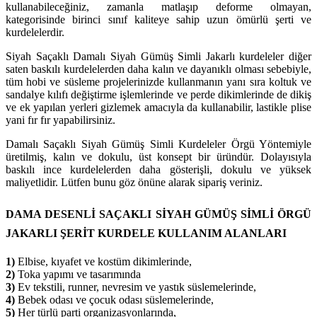
kullanabileceğiniz, zamanla matlaşıp deforme olmayan,
kategorisinde birinci sınıf kaliteye sahip uzun ömürlü şerti ve
kurdelelerdir.
Siyah Saçaklı Damalı Siyah Gümüş Simli Jakarlı kurdeleler diğer
saten baskılı kurdelelerden daha kalın ve dayanıklı olması sebebiyle,
tüm hobi ve süsleme projelerinizde kullanmanın yanı sıra koltuk ve
sandalye kılıfı değiştirme işlemlerinde ve perde dikimlerinde de dikiş
ve ek yapılan yerleri gizlemek amacıyla da kullanabilir, lastikle plise
yani fır fır yapabilirsiniz.
Damalı Saçaklı Siyah Gümüş Simli Kurdeleler Örgü Yöntemiyle
üretilmiş, kalın ve dokulu, üst konsept bir üründür. Dolayısıyla
baskılı ince kurdelelerden daha gösterişli, dokulu ve yüksek
maliyetlidir. Lütfen bunu göz önüne alarak sipariş veriniz.
DAMA DESENLİ SAÇAKLI
SİYAH GÜMÜŞ SİMLİ
ÖRGÜ
JAKARLI ŞERİT KURDELE KULLANIM ALANLARI
1)
Elbise, kıyafet ve kostüm dikimlerinde,
2)
Toka yapımı ve tasarımında
3)
Ev tekstili, runner, nevresim ve yastık süslemelerinde,
4)
Bebek odası ve çocuk odası süslemelerinde,
5)
Her türlü parti organizasyonlarında,