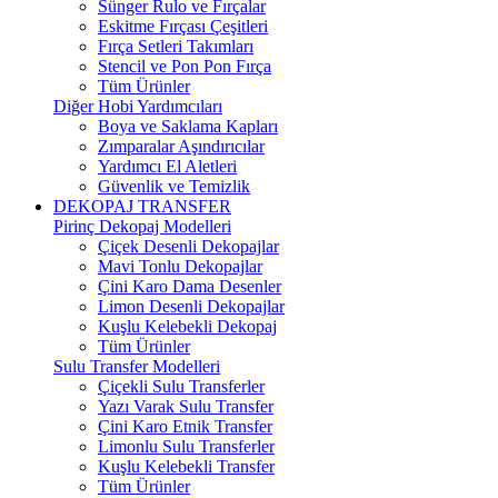
Sünger Rulo ve Fırçalar
Eskitme Fırçası Çeşitleri
Fırça Setleri Takımları
Stencil ve Pon Pon Fırça
Tüm Ürünler
Diğer Hobi Yardımcıları
Boya ve Saklama Kapları
Zımparalar Aşındırıcılar
Yardımcı El Aletleri
Güvenlik ve Temizlik
DEKOPAJ TRANSFER
Pirinç Dekopaj Modelleri
Çiçek Desenli Dekopajlar
Mavi Tonlu Dekopajlar
Çini Karo Dama Desenler
Limon Desenli Dekopajlar
Kuşlu Kelebekli Dekopaj
Tüm Ürünler
Sulu Transfer Modelleri
Çiçekli Sulu Transferler
Yazı Varak Sulu Transfer
Çini Karo Etnik Transfer
Limonlu Sulu Transferler
Kuşlu Kelebekli Transfer
Tüm Ürünler