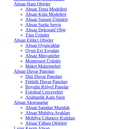
Ahşap Ham Objeler
Ahşap Tepsi Modelleri
Ahşap Kutu Modelleri
Ahsap Sunum Ürünleri
Ahşap Supla Servis
Ahşap Dekoratif Obje
Tüm Ürünler
Ahşap Eğitici Objeler
Ahşap Oyuncaklar
Oyun Evi Eşyaları
Ahşap Minyatürler
Montessori Ürünler
Maket Malzemeleri
Ahşap Duvar Panoları
Düz Duvar Panoları
Figürlü Duvar Panoları
Boyutlu Rölyef Panolar
Fotoğraf Çerçeveleri
Anahtarlık Kapı Süsü
Ahşap Aksesuarlar
Ahşap Şamdan Mumluk
Ahşap Mobilya Ayakları
Mobilya Çekmece Kulpları
Ahşap Yılbaşı Objeleri
Lazer Kesim Ahşap