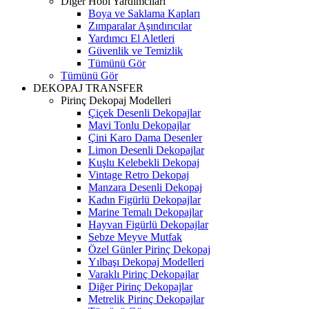
Diğer Hobi Yardımcıları
Boya ve Saklama Kapları
Zımparalar Aşındırıcılar
Yardımcı El Aletleri
Güvenlik ve Temizlik
Tümünü Gör
Tümünü Gör
DEKOPAJ TRANSFER
Pirinç Dekopaj Modelleri
Çiçek Desenli Dekopajlar
Mavi Tonlu Dekopajlar
Çini Karo Dama Desenler
Limon Desenli Dekopajlar
Kuşlu Kelebekli Dekopaj
Vintage Retro Dekopaj
Manzara Desenli Dekopaj
Kadın Figürlü Dekopajlar
Marine Temalı Dekopajlar
Hayvan Figürlü Dekopajlar
Sebze Meyve Mutfak
Özel Günler Pirinç Dekopaj
Yılbaşı Dekopaj Modelleri
Varaklı Pirinç Dekopajlar
Diğer Pirinç Dekopajlar
Metrelik Pirinç Dekopajlar