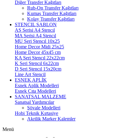
Diğer Transfer Kağıtları
Rub-On Transfer Kağıtları
Kumaş Transfer Kağıtları
Kolay Transfer Kağıtları
STENCIL ŞABLON
AS Serisi A4 Stencıl
MA Serisi A4 Stencıl
MU Seri Stencıl 10x25
Home Decor Midi 25x25
Home Decor 45x45 cm
KA Seri Stencıl 22x22cm
K Seri Stencıl 6x22cm
D Seri Stencıl 15x20cm
Line Art Stencil
ESNEK APLİK
Esnek Aplik Modelleri
Esnek Çıta Modelleri
SANATSAL MALZEME
Sanatsal Yardımcılar
Şövale Modelleri
Hobi Teknik Kırtasiye
Akrilik Marker Kalemler
Menü