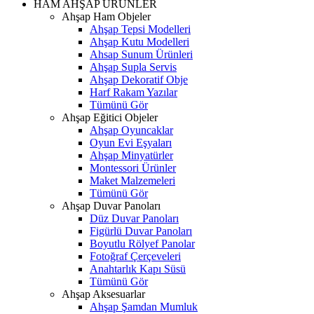
HAM AHŞAP ÜRÜNLER
Ahşap Ham Objeler
Ahşap Tepsi Modelleri
Ahşap Kutu Modelleri
Ahsap Sunum Ürünleri
Ahşap Supla Servis
Ahşap Dekoratif Obje
Harf Rakam Yazılar
Tümünü Gör
Ahşap Eğitici Objeler
Ahşap Oyuncaklar
Oyun Evi Eşyaları
Ahşap Minyatürler
Montessori Ürünler
Maket Malzemeleri
Tümünü Gör
Ahşap Duvar Panoları
Düz Duvar Panoları
Figürlü Duvar Panoları
Boyutlu Rölyef Panolar
Fotoğraf Çerçeveleri
Anahtarlık Kapı Süsü
Tümünü Gör
Ahşap Aksesuarlar
Ahşap Şamdan Mumluk