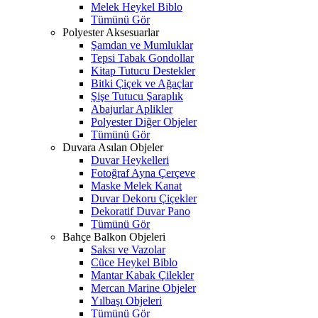
Melek Heykel Biblo
Tümünü Gör
Polyester Aksesuarlar
Şamdan ve Mumluklar
Tepsi Tabak Gondollar
Kitap Tutucu Destekler
Bitki Çiçek ve Ağaçlar
Şişe Tutucu Şaraplık
Abajurlar Aplikler
Polyester Diğer Objeler
Tümünü Gör
Duvara Asılan Objeler
Duvar Heykelleri
Fotoğraf Ayna Çerçeve
Maske Melek Kanat
Duvar Dekoru Çiçekler
Dekoratif Duvar Pano
Tümünü Gör
Bahçe Balkon Objeleri
Saksı ve Vazolar
Cüce Heykel Biblo
Mantar Kabak Çilekler
Mercan Marine Objeler
Yılbaşı Objeleri
Tümünü Gör