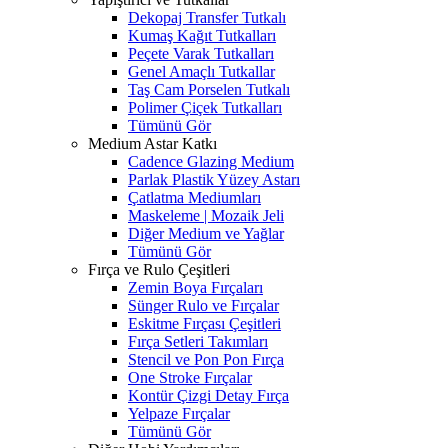
Dekopaj Transfer Tutkalı
Kumaş Kağıt Tutkalları
Peçete Varak Tutkalları
Genel Amaçlı Tutkallar
Taş Cam Porselen Tutkalı
Polimer Çiçek Tutkalları
Tümünü Gör
Medium Astar Katkı
Cadence Glazing Medium
Parlak Plastik Yüzey Astarı
Çatlatma Mediumları
Maskeleme | Mozaik Jeli
Diğer Medium ve Yağlar
Tümünü Gör
Fırça ve Rulo Çeşitleri
Zemin Boya Fırçaları
Sünger Rulo ve Fırçalar
Eskitme Fırçası Çeşitleri
Fırça Setleri Takımları
Stencil ve Pon Pon Fırça
One Stroke Fırçalar
Kontür Çizgi Detay Fırça
Yelpaze Fırçalar
Tümünü Gör