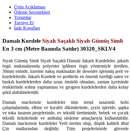
Ürün Açıklaması
Ödeme Seçenekleri
Yorumlar
Tavsiye Et
İade Koşulları
Damalı Kurdele
Siyah Saçaklı Siyah Gümüş Simli
En 3 cm (Metre Bazında Satılır) 30320_SKLV4
Siyah Gümüş Simli Siyah Saçaklı Damalı Jakarlı Kurdeleler, jakarlı
örgü makinalarında polyester iplikten örgü yöntemiyle üretilen,
30mm eninde, üzerine nakış makinaları ile desenler işlenmiş şerit ve
kurdelelerdir. Jakarlı Kurdele ve şeritlerin en önemli özelliği saten ve
baskılı kurdelelerden daha uzun ömürlü olmaları, zaman içerisinde
renklerinde solma yapmaması ve grogren kurdelelerden daha kolay
şekil alabilmeleridir.
Damalı mackenzie kurdeleler tüm trend tasarımlı hobi
çalışmalarında, elbise ve kıyafet dikimlerinde, çeyiz işleride, şapka
ve toka tasarım projelerinde, ev tekstili üretiminde, bebek ve çocuk
tekstili ürünlerinde ve ambalaj süsleme amaçlarıyla kullanılabilir.
Damalı mackenzie kurdeleler Yerli üretim olup, düşük kaliteli ithal
Çin mallarından değildir. Tüm projelerinizde güvenle