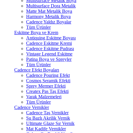
Multisurface Metalik Boya
Multisurface Dora Metalik
Matte Mat Metalik Boya
Harmony Metalik Boya
Cadence Yaldız Boyalar
Tüm Ürünler
Eskitme Boya ve Krem
Antiquing Eskitme Boyası
Cadence Eskitme Kremi
Cadence Eskitme Pudrası
Vintage Legend Eskitme
Patina Boya ve Spreyler
Tüm Ürünler
Cadence Efekt Boyaları
Cadence Pouring Efekt
Cosmos Seramik Efekti
Sprey Mermer Efekti
Createx Pas Taş Efekti
Varak Malzemeleri
Tüm Ürünler
Cadence Vernikler
Cadence Taş Vernikler
Su Bazlı Akrilik Vernik
Ultimate Glaze Sır Vernik
Mat Kadife Vernikler