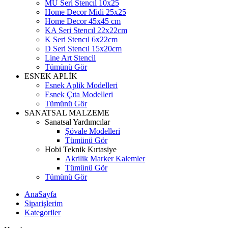
MU Seri Stencıl 10x25
Home Decor Midi 25x25
Home Decor 45x45 cm
KA Seri Stencıl 22x22cm
K Seri Stencıl 6x22cm
D Seri Stencıl 15x20cm
Line Art Stencil
Tümünü Gör
ESNEK APLİK
Esnek Aplik Modelleri
Esnek Çıta Modelleri
Tümünü Gör
SANATSAL MALZEME
Sanatsal Yardımcılar
Şövale Modelleri
Tümünü Gör
Hobi Teknik Kırtasiye
Akrilik Marker Kalemler
Tümünü Gör
Tümünü Gör
AnaSayfa
Siparişlerim
Kategoriler