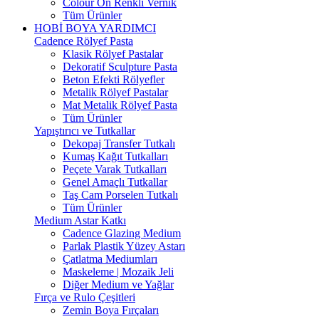
Colour On Renkli Vernik
Tüm Ürünler
HOBİ BOYA YARDIMCI
Cadence Rölyef Pasta
Klasik Rölyef Pastalar
Dekoratif Sculpture Pasta
Beton Efekti Rölyefler
Metalik Rölyef Pastalar
Mat Metalik Rölyef Pasta
Tüm Ürünler
Yapıştırıcı ve Tutkallar
Dekopaj Transfer Tutkalı
Kumaş Kağıt Tutkalları
Peçete Varak Tutkalları
Genel Amaçlı Tutkallar
Taş Cam Porselen Tutkalı
Tüm Ürünler
Medium Astar Katkı
Cadence Glazing Medium
Parlak Plastik Yüzey Astarı
Çatlatma Mediumları
Maskeleme | Mozaik Jeli
Diğer Medium ve Yağlar
Fırça ve Rulo Çeşitleri
Zemin Boya Fırçaları