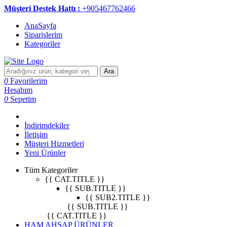
Müşteri Destek Hattı :
+905467762466
AnaSayfa
Siparişlerim
Kategoriler
Ara
0
Favorilerim
Hesabım
0
Sepetim
İndirimdekiler
İletişim
Müşteri Hizmetleri
Yeni Ürünler
Tüm Kategoriler
{{ CAT.TITLE }}
{{ SUB.TITLE }}
{{ SUB2.TITLE }}
{{ SUB.TITLE }}
{{ CAT.TITLE }}
HAM AHŞAP ÜRÜNLER