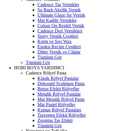
Cadence Taş Vernikler
Su Bazlı Akrilik Vernik
Ultimate Glaze Sır Vernik
Mat Kadife Vernikler
Colour On Renkli Vernik
Cadence Deri Vernikleri
Sprey Vernik Çeşitleri
Krem ve Sıvı Wax
Epoksi Reçine Çeşitleri
Diğer Vernik ve Cilalar
Tümünü Gör
Tümünü Gör
HOBİ BOYA YARDIMCI
Cadence Rölyef Pasta
Klasik Rölyef Pastalar
Dekoratif Sculpture Pasta
Beton Efekti Rölyefler
Metalik Rölyef Pastalar
Mat Metalik Rölyef Pasta
Mat Pastel Rölyefler
Kumaş Rölyef Pastaları
Traverten Efekti Rölyefler
Zeugma Taş Efekti
Tümünü Gör
Yapıştırıcı ve Tutkallar