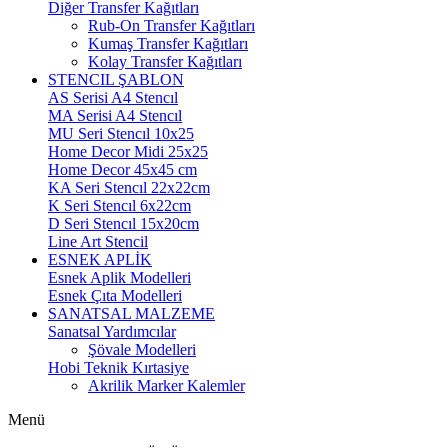
Diğer Transfer Kağıtları
Rub-On Transfer Kağıtları
Kumaş Transfer Kağıtları
Kolay Transfer Kağıtları
STENCIL ŞABLON
AS Serisi A4 Stencıl
MA Serisi A4 Stencıl
MU Seri Stencıl 10x25
Home Decor Midi 25x25
Home Decor 45x45 cm
KA Seri Stencıl 22x22cm
K Seri Stencıl 6x22cm
D Seri Stencıl 15x20cm
Line Art Stencil
ESNEK APLİK
Esnek Aplik Modelleri
Esnek Çıta Modelleri
SANATSAL MALZEME
Sanatsal Yardımcılar
Şövale Modelleri
Hobi Teknik Kırtasiye
Akrilik Marker Kalemler
Menü