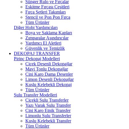
Sünger Rulo ve Fırçalar
Eskitme Fırçası Çeşitleri
Fırça Setleri Takımları
Stencil ve Pon Pon Fırça
Tüm Ürünler
Diğer Hobi Yardımcıları
Boya ve Saklama Kapları
Zımparalar Aşındırıcılar
Yardımcı El Aletleri
Güvenlik ve Temizlik
DEKOPAJ TRANSFER
Pirinç Dekopaj Modelleri
Çiçek Desenli Dekopajlar
Mavi Tonlu Dekopajlar
Çini Karo Dama Desenler
Limon Desenli Dekopajlar
Kuşlu Kelebekli Dekopaj
Tüm Ürünler
Sulu Transfer Modelleri
Çiçekli Sulu Transferler
Yazı Varak Sulu Transfer
Çini Karo Etnik Transfer
Limonlu Sulu Transferler
Kuşlu Kelebekli Transfer
Tüm Ürünler