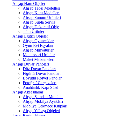
Ahşap Ham Objeler
Ahşap Tepsi Modelleri
Ahşap Kutu Modelleri
Ahsap Sunum Ürünleri
Ahşap Supla Servis
Ahşap Dekoratif Obje
Tüm Ürünler
Ahşap Eğitici Objeler
Ahşap Oyuncaklar
Oyun Evi Eşyaları
Ahşap Minyatürler
Montessori Ürünler
Maket Malzemeleri
Ahşap Duvar Panoları
Düz Duvar Panoları
Figürlü Duvar Panoları
Boyutlu Rölyef Panolar
Fotoğraf Çerçeveleri
Anahtarlık Kapı Süsü
Ahşap Aksesuarlar
Ahşap Şamdan Mumluk
Ahşap Mobilya Ayakları
Mobilya Çekmece Kulpları
Ahşap Yılbaşı Objeleri
Lazer Kesim Ahşap