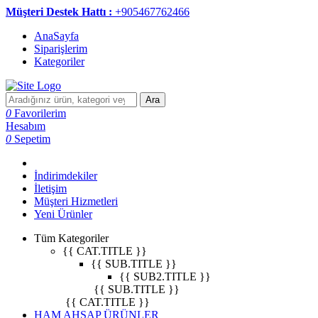
Müşteri Destek Hattı :
+905467762466
AnaSayfa
Siparişlerim
Kategoriler
Ara
0
Favorilerim
Hesabım
0
Sepetim
İndirimdekiler
İletişim
Müşteri Hizmetleri
Yeni Ürünler
Tüm Kategoriler
{{ CAT.TITLE }}
{{ SUB.TITLE }}
{{ SUB2.TITLE }}
{{ SUB.TITLE }}
{{ CAT.TITLE }}
HAM AHŞAP ÜRÜNLER