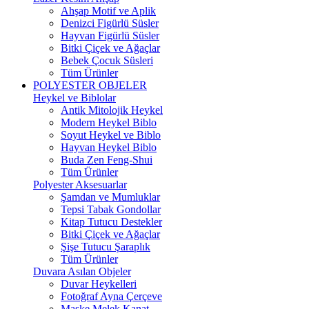
Ahşap Motif ve Aplik
Denizci Figürlü Süsler
Hayvan Figürlü Süsler
Bitki Çiçek ve Ağaçlar
Bebek Çocuk Süsleri
Tüm Ürünler
POLYESTER OBJELER
Heykel ve Biblolar
Antik Mitolojik Heykel
Modern Heykel Biblo
Soyut Heykel ve Biblo
Hayvan Heykel Biblo
Buda Zen Feng-Shui
Tüm Ürünler
Polyester Aksesuarlar
Şamdan ve Mumluklar
Tepsi Tabak Gondollar
Kitap Tutucu Destekler
Bitki Çiçek ve Ağaçlar
Şişe Tutucu Şaraplık
Tüm Ürünler
Duvara Asılan Objeler
Duvar Heykelleri
Fotoğraf Ayna Çerçeve
Maske Melek Kanat