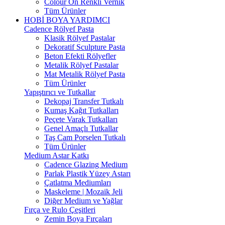
Colour On Renkli Vernik
Tüm Ürünler
HOBİ BOYA YARDIMCI
Cadence Rölyef Pasta
Klasik Rölyef Pastalar
Dekoratif Sculpture Pasta
Beton Efekti Rölyefler
Metalik Rölyef Pastalar
Mat Metalik Rölyef Pasta
Tüm Ürünler
Yapıştırıcı ve Tutkallar
Dekopaj Transfer Tutkalı
Kumaş Kağıt Tutkalları
Peçete Varak Tutkalları
Genel Amaçlı Tutkallar
Taş Cam Porselen Tutkalı
Tüm Ürünler
Medium Astar Katkı
Cadence Glazing Medium
Parlak Plastik Yüzey Astarı
Çatlatma Mediumları
Maskeleme | Mozaik Jeli
Diğer Medium ve Yağlar
Fırça ve Rulo Çeşitleri
Zemin Boya Fırçaları