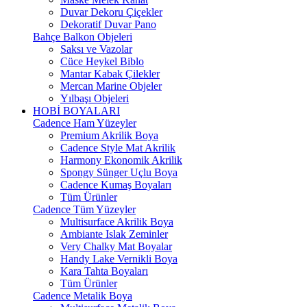
Duvar Dekoru Çiçekler
Dekoratif Duvar Pano
Bahçe Balkon Objeleri
Saksı ve Vazolar
Cüce Heykel Biblo
Mantar Kabak Çilekler
Mercan Marine Objeler
Yılbaşı Objeleri
HOBİ BOYALARI
Cadence Ham Yüzeyler
Premium Akrilik Boya
Cadence Style Mat Akrilik
Harmony Ekonomik Akrilik
Spongy Sünger Uçlu Boya
Cadence Kumaş Boyaları
Tüm Ürünler
Cadence Tüm Yüzeyler
Multisurface Akrilik Boya
Ambiante Islak Zeminler
Very Chalky Mat Boyalar
Handy Lake Vernikli Boya
Kara Tahta Boyaları
Tüm Ürünler
Cadence Metalik Boya