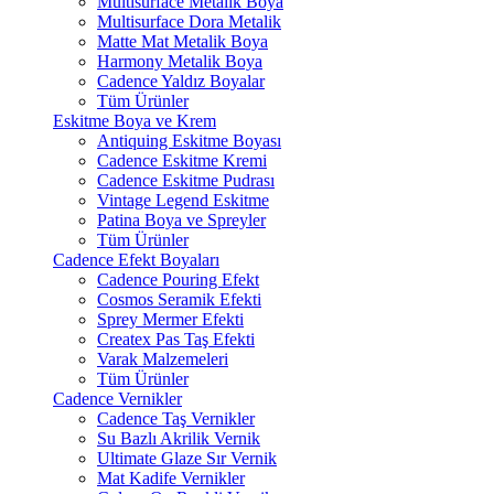
Multisurface Metalik Boya
Multisurface Dora Metalik
Matte Mat Metalik Boya
Harmony Metalik Boya
Cadence Yaldız Boyalar
Tüm Ürünler
Eskitme Boya ve Krem
Antiquing Eskitme Boyası
Cadence Eskitme Kremi
Cadence Eskitme Pudrası
Vintage Legend Eskitme
Patina Boya ve Spreyler
Tüm Ürünler
Cadence Efekt Boyaları
Cadence Pouring Efekt
Cosmos Seramik Efekti
Sprey Mermer Efekti
Createx Pas Taş Efekti
Varak Malzemeleri
Tüm Ürünler
Cadence Vernikler
Cadence Taş Vernikler
Su Bazlı Akrilik Vernik
Ultimate Glaze Sır Vernik
Mat Kadife Vernikler