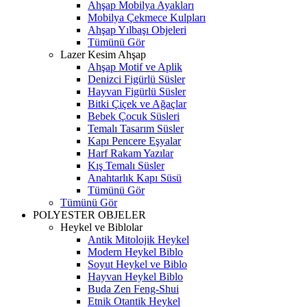
Ahşap Mobilya Ayakları
Mobilya Çekmece Kulpları
Ahşap Yılbaşı Objeleri
Tümünü Gör
Lazer Kesim Ahşap
Ahşap Motif ve Aplik
Denizci Figürlü Süsler
Hayvan Figürlü Süsler
Bitki Çiçek ve Ağaçlar
Bebek Çocuk Süsleri
Temalı Tasarım Süsler
Kapı Pencere Eşyalar
Harf Rakam Yazılar
Kış Temalı Süsler
Anahtarlık Kapı Süsü
Tümünü Gör
Tümünü Gör
POLYESTER OBJELER
Heykel ve Biblolar
Antik Mitolojik Heykel
Modern Heykel Biblo
Soyut Heykel ve Biblo
Hayvan Heykel Biblo
Buda Zen Feng-Shui
Etnik Otantik Heykel