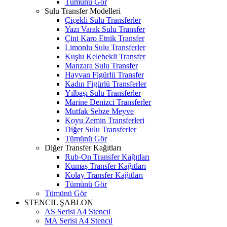
Tümünü Gör
Sulu Transfer Modelleri
Çiçekli Sulu Transferler
Yazı Varak Sulu Transfer
Çini Karo Etnik Transfer
Limonlu Sulu Transferler
Kuşlu Kelebekli Transfer
Manzara Sulu Transfer
Hayvan Figürlü Transfer
Kadın Figürlü Transferler
Yılbaşı Sulu Transferler
Marine Denizci Transferler
Mutfak Sebze Meyve
Koyu Zemin Transferleri
Diğer Sulu Transferler
Tümünü Gör
Diğer Transfer Kağıtları
Rub-On Transfer Kağıtları
Kumaş Transfer Kağıtları
Kolay Transfer Kağıtları
Tümünü Gör
Tümünü Gör
STENCIL ŞABLON
AS Serisi A4 Stencıl
MA Serisi A4 Stencıl