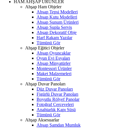
HAM AHŞAP ÜRÜNLER
Ahşap Ham Objeler
Ahşap Tepsi Modelleri
Ahşap Kutu Modelleri
Ahsap Sunum Ürünleri
Ahşap Supla Servis
Ahşap Dekoratif Obje
Harf Rakam Yazılar
Tümünü Gör
Ahşap Eğitici Objeler
Ahşap Oyuncaklar
Oyun Evi Eşyaları
Ahşap Minyatürler
Montessori Ürünler
Maket Malzemeleri
Tümünü Gör
Ahşap Duvar Panoları
Düz Duvar Panoları
Figürlü Duvar Panoları
Boyutlu Rölyef Panolar
Fotoğraf Çerçeveleri
Anahtarlık Kapı Süsü
Tümünü Gör
Ahşap Aksesuarlar
Ahşap Şamdan Mumluk