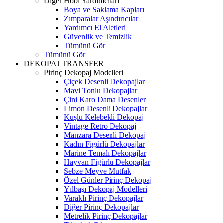
Diğer Hobi Yardımcıları
Boya ve Saklama Kapları
Zımparalar Aşındırıcılar
Yardımcı El Aletleri
Güvenlik ve Temizlik
Tümünü Gör
Tümünü Gör
DEKOPAJ TRANSFER
Pirinç Dekopaj Modelleri
Çiçek Desenli Dekopajlar
Mavi Tonlu Dekopajlar
Çini Karo Dama Desenler
Limon Desenli Dekopajlar
Kuşlu Kelebekli Dekopaj
Vintage Retro Dekopaj
Manzara Desenli Dekopaj
Kadın Figürlü Dekopajlar
Marine Temalı Dekopajlar
Hayvan Figürlü Dekopajlar
Sebze Meyve Mutfak
Özel Günler Pirinç Dekopaj
Yılbaşı Dekopaj Modelleri
Varaklı Pirinç Dekopajlar
Diğer Pirinç Dekopajlar
Metrelik Pirinç Dekopajlar