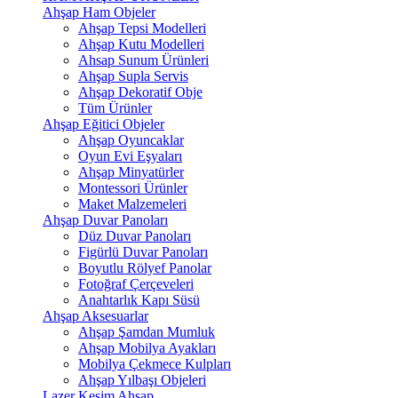
Ahşap Ham Objeler
Ahşap Tepsi Modelleri
Ahşap Kutu Modelleri
Ahsap Sunum Ürünleri
Ahşap Supla Servis
Ahşap Dekoratif Obje
Tüm Ürünler
Ahşap Eğitici Objeler
Ahşap Oyuncaklar
Oyun Evi Eşyaları
Ahşap Minyatürler
Montessori Ürünler
Maket Malzemeleri
Ahşap Duvar Panoları
Düz Duvar Panoları
Figürlü Duvar Panoları
Boyutlu Rölyef Panolar
Fotoğraf Çerçeveleri
Anahtarlık Kapı Süsü
Ahşap Aksesuarlar
Ahşap Şamdan Mumluk
Ahşap Mobilya Ayakları
Mobilya Çekmece Kulpları
Ahşap Yılbaşı Objeleri
Lazer Kesim Ahşap