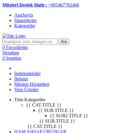
Müşteri Destek Hattı :
+905467762466
AnaSayfa
Siparişlerim
Kategoriler
Ara
0
Favorilerim
Hesabım
0
Sepetim
İndirimdekiler
İletişim
Müşteri Hizmetleri
Yeni Ürünler
Tüm Kategoriler
{{ CAT.TITLE }}
{{ SUB.TITLE }}
{{ SUB2.TITLE }}
{{ SUB.TITLE }}
{{ CAT.TITLE }}
HAM AHŞAP ÜRÜNLER