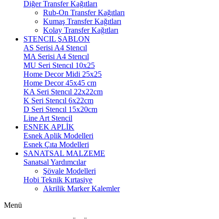
Diğer Transfer Kağıtları
Rub-On Transfer Kağıtları
Kumaş Transfer Kağıtları
Kolay Transfer Kağıtları
STENCIL ŞABLON
AS Serisi A4 Stencıl
MA Serisi A4 Stencıl
MU Seri Stencıl 10x25
Home Decor Midi 25x25
Home Decor 45x45 cm
KA Seri Stencıl 22x22cm
K Seri Stencıl 6x22cm
D Seri Stencıl 15x20cm
Line Art Stencil
ESNEK APLİK
Esnek Aplik Modelleri
Esnek Çıta Modelleri
SANATSAL MALZEME
Sanatsal Yardımcılar
Şövale Modelleri
Hobi Teknik Kırtasiye
Akrilik Marker Kalemler
Menü