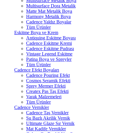
Multisurface Metalik Boya
Multisurface Dora Metalik
Matte Mat Metalik Boya
Harmony Metalik Boya
Cadence Yaldız Boyalar
Tüm Ürünler
Eskitme Boya ve Krem
Antiquing Eskitme Boyası
Cadence Eskitme Kremi
Cadence Eskitme Pudrası
Vintage Legend Eskitme
Patina Boya ve Spreyler
Tüm Ürünler
Cadence Efekt Boyaları
Cadence Pouring Efekt
Cosmos Seramik Efekti
Sprey Mermer Efekti
Createx Pas Taş Efekti
Varak Malzemeleri
Tüm Ürünler
Cadence Vernikler
Cadence Taş Vernikler
Su Bazlı Akrilik Vernik
Ultimate Glaze Sır Vernik
Mat Kadife Vernikler