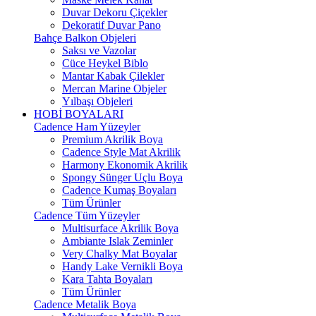
Duvar Dekoru Çiçekler
Dekoratif Duvar Pano
Bahçe Balkon Objeleri
Saksı ve Vazolar
Cüce Heykel Biblo
Mantar Kabak Çilekler
Mercan Marine Objeler
Yılbaşı Objeleri
HOBİ BOYALARI
Cadence Ham Yüzeyler
Premium Akrilik Boya
Cadence Style Mat Akrilik
Harmony Ekonomik Akrilik
Spongy Sünger Uçlu Boya
Cadence Kumaş Boyaları
Tüm Ürünler
Cadence Tüm Yüzeyler
Multisurface Akrilik Boya
Ambiante Islak Zeminler
Very Chalky Mat Boyalar
Handy Lake Vernikli Boya
Kara Tahta Boyaları
Tüm Ürünler
Cadence Metalik Boya