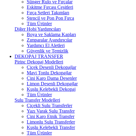
Sünger Rulo ve Fırçalar
Eskitme Fırçası Çeşitleri
Fırça Setleri Takımları
Stencil ve Pon Pon Fırça
Tüm Ürünler
Diğer Hobi Yardımcıları
Boya ve Saklama Kapları
Zımparalar Aşındırıcılar
Yardımcı El Aletleri
Güvenlik ve Temizlik
DEKOPAJ TRANSFER
Pirinç Dekopaj Modelleri
Çiçek Desenli Dekopajlar
Mavi Tonlu Dekopajlar
Çini Karo Dama Desenler
Limon Desenli Dekopajlar
Kuşlu Kelebekli Dekopaj
Tüm Ürünler
Sulu Transfer Modelleri
Çiçekli Sulu Transferler
Yazı Varak Sulu Transfer
Çini Karo Etnik Transfer
Limonlu Sulu Transferler
Kuşlu Kelebekli Transfer
Tüm Ürünler