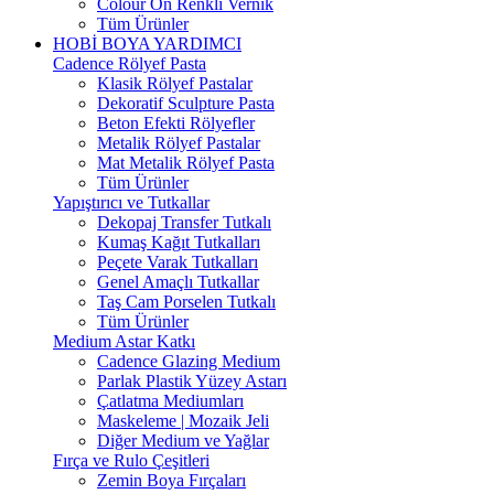
Colour On Renkli Vernik
Tüm Ürünler
HOBİ BOYA YARDIMCI
Cadence Rölyef Pasta
Klasik Rölyef Pastalar
Dekoratif Sculpture Pasta
Beton Efekti Rölyefler
Metalik Rölyef Pastalar
Mat Metalik Rölyef Pasta
Tüm Ürünler
Yapıştırıcı ve Tutkallar
Dekopaj Transfer Tutkalı
Kumaş Kağıt Tutkalları
Peçete Varak Tutkalları
Genel Amaçlı Tutkallar
Taş Cam Porselen Tutkalı
Tüm Ürünler
Medium Astar Katkı
Cadence Glazing Medium
Parlak Plastik Yüzey Astarı
Çatlatma Mediumları
Maskeleme | Mozaik Jeli
Diğer Medium ve Yağlar
Fırça ve Rulo Çeşitleri
Zemin Boya Fırçaları